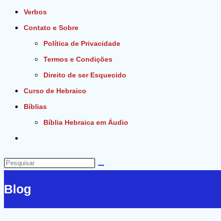
Verbos
Contato e Sobre
Política de Privacidade
Termos e Condições
Direito de ser Esquecido
Curso de Hebraico
Bíblias
Bíblia Hebraica em Áudio
Alternar
pesquisa
do
Pesquisar
site
neste
Blog
site