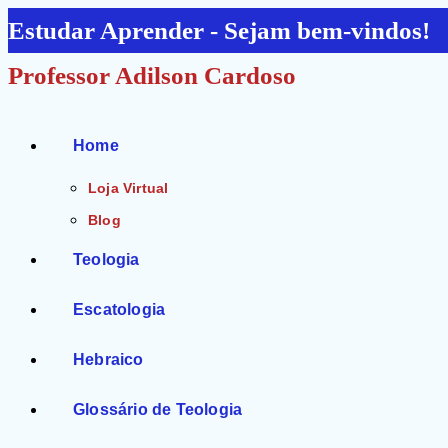
Ir
Estudar Aprender - Sejam bem-vindos!
para
Professor Adilson Cardoso
o
conteúdo
Home
Loja Virtual
Blog
Teologia
Escatologia
Hebraico
Glossário de Teologia