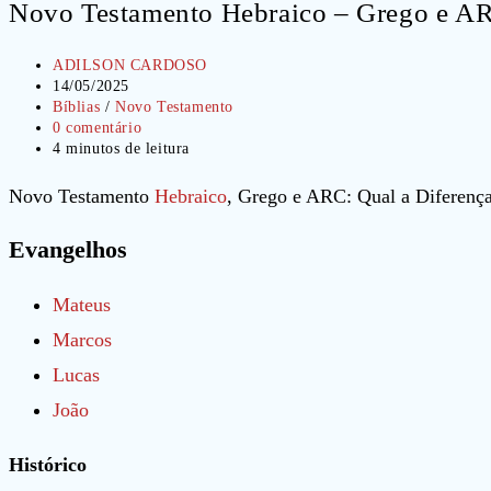
Novo Testamento Hebraico – Grego e A
Autor
ADILSON CARDOSO
do
Post
14/05/2025
post:
publicado:
Categoria
Bíblias
/
Novo Testamento
do
Comentários
0 comentário
post:
do
Tempo
4 minutos de leitura
post:
de
leitura:
Novo Testamento
Hebraico
, Grego e ARC: Qual a Diferença
Evangelhos
Mateus
Marcos
Lucas
João
Histórico