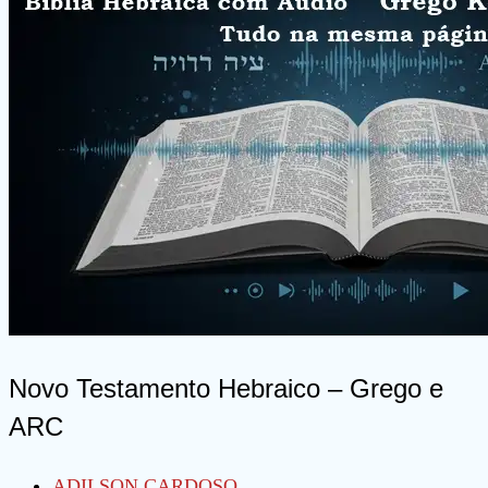
–
Grego
e
ARC
tudo
na
mesma
página
Novo Testamento Hebraico – Grego e
ARC
Autor
ADILSON CARDOSO