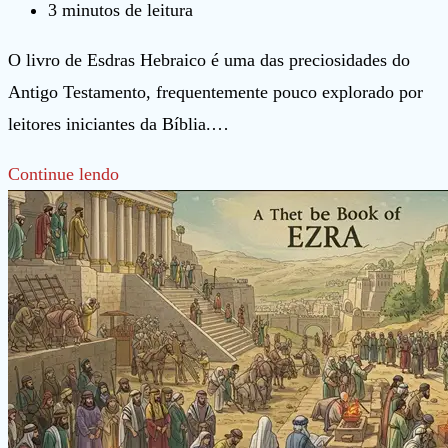
post:
do
Tempo
3 minutos de leitura
post:
de
O livro de Esdras Hebraico é uma das preciosidades do
leitura:
Antigo Testamento, frequentemente pouco explorado por
leitores iniciantes da Bíblia.…
Esdras
Continue lendo
Hebraico
com
Áudio
e
ARC