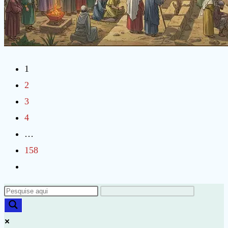
1
2
3
4
…
158
Ir
para
a
próxima