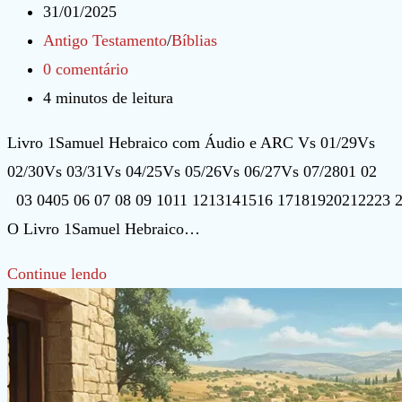
do
Post
31/01/2025
post:
publicado:
Categoria
Antigo Testamento
/
Bíblias
do
Comentários
0 comentário
post:
do
Tempo
4 minutos de leitura
post:
de
Livro 1Samuel Hebraico com Áudio e ARC Vs 01/29Vs
leitura:
02/30Vs 03/31Vs 04/25Vs 05/26Vs 06/27Vs 07/2801 02
03 0405 06 07 08 09 1011 1213141516 17181920212223 2
O Livro 1Samuel Hebraico…
Livro
Continue lendo
1Samuel
Hebraico
com
Áudio