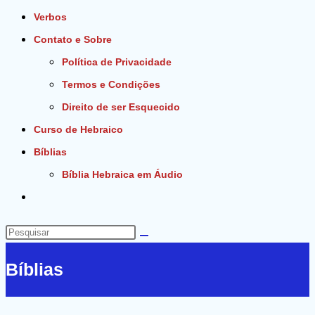
Verbos
Contato e Sobre
Política de Privacidade
Termos e Condições
Direito de ser Esquecido
Curso de Hebraico
Bíblias
Bíblia Hebraica em Áudio
Alternar
pesquisa
do
Pesquisar
site
neste
Bíblias
site