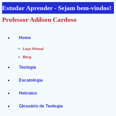
Ir
Estudar Aprender - Sejam bem-vindos!
para
Professor Adilson Cardoso
o
conteúdo
Home
Loja Virtual
Blog
Teologia
Escatologia
Hebraico
Glossário de Teologia