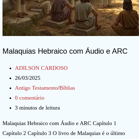
Malaquias Hebraico com Áudio e ARC
Autor
ADILSON CARDOSO
do
Post
26/03/2025
post:
publicado:
Categoria
Antigo Testamento
/
Bíblias
do
Comentários
0 comentário
post:
do
Tempo
3 minutos de leitura
post:
de
Malaquias Hebraico com Áudio e ARC Capítulo 1
leitura:
Capítulo 2 Capítulo 3 O livro de Malaquias é o último