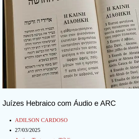
e
ARC
Juízes Hebraico com Áudio e ARC
Autor
ADILSON CARDOSO
do
Post
27/03/2025