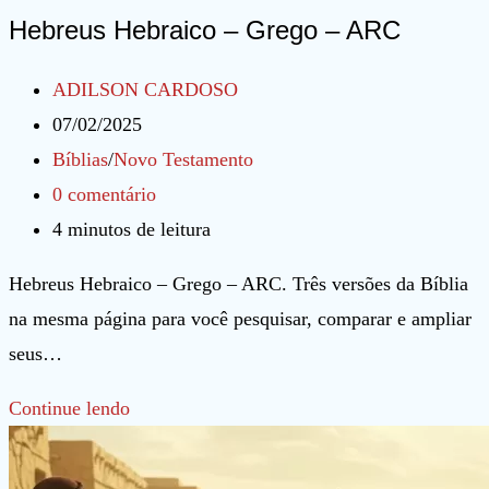
Hebreus Hebraico – Grego – ARC
Autor
ADILSON CARDOSO
do
Post
07/02/2025
post:
publicado:
Categoria
Bíblias
/
Novo Testamento
do
Comentários
0 comentário
post:
do
Tempo
4 minutos de leitura
post:
de
Hebreus Hebraico – Grego – ARC. Três versões da Bíblia
leitura:
na mesma página para você pesquisar, comparar e ampliar
seus…
Hebreus
Continue lendo
Hebraico
–