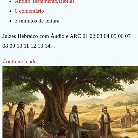
post:
publicado:
Categoria
Antigo Testamento
/
Bíblias
do
Comentários
0 comentário
post:
do
Tempo
3 minutos de leitura
post:
de
Juízes Hebraico com Áudio e ARC 01 02 03 04 05 06 07
leitura:
08 09 10 11 12 13 14…
Juízes
Continue lendo
Hebraico
com
Áudio
e
ARC