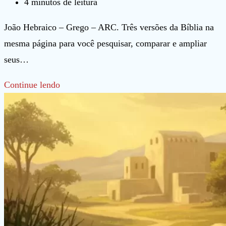
post:
do
Tempo
4 minutos de leitura
post:
de
João Hebraico – Grego – ARC. Três versões da Bíblia na
leitura:
mesma página para você pesquisar, comparar e ampliar
seus…
João
Continue lendo
Hebraico
–
Grego
–
ARC