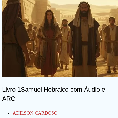
Grego
–
ARC
Livro 1Samuel Hebraico com Áudio e
ARC
Autor
ADILSON CARDOSO