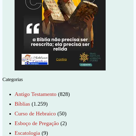
Categorias
Antigo Testamento
(828)
Bíblias
(1.259)
Curso de Hebraico
(50)
Esboço de Pregação
(2)
Escatologia
(9)