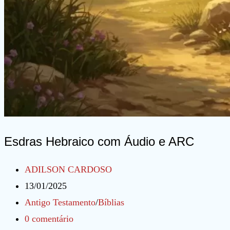
Esdras Hebraico com Áudio e ARC
Autor
ADILSON CARDOSO
do
Post
13/01/2025
post:
publicado:
Categoria
Antigo Testamento
/
Bíblias
do
Comentários
0 comentário