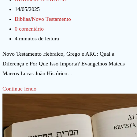
do
Post
14/05/2025
post:
publicado:
Categoria
Bíblias
/
Novo Testamento
do
Comentários
0 comentário
post:
do
Tempo
4 minutos de leitura
post:
de
Novo Testamento Hebraico, Grego e ARC: Qual a
leitura:
Diferença e Por Que Isso Importa? Evangelhos Mateus
Marcos Lucas João Histórico…
Novo
Continue lendo
Testamento
Hebraico
–
Grego