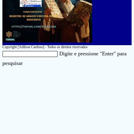
Copyright [Adilson Cardoso] - Todos os direitos reservados
Pesquisar
Digite e pressione "Enter" para
neste
Pressione
pesquisar
site
a
tecla
“Esc”
para
fechar
o
painel