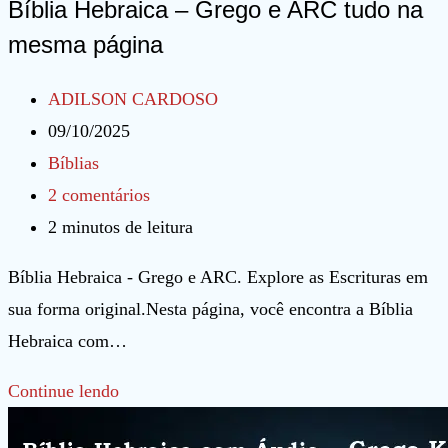
Bíblia Hebraica – Grego e ARC tudo na
mesma página
Autor
ADILSON CARDOSO
do
Post
09/10/2025
post:
publicado:
Categoria
Bíblias
do
Comentários
2 comentários
post:
do
Tempo
2 minutos de leitura
post:
de
Bíblia Hebraica - Grego e ARC. Explore as Escrituras em
leitura:
sua forma original.Nesta página, você encontra a Bíblia
Hebraica com…
Bíblia
Continue lendo
Hebraica