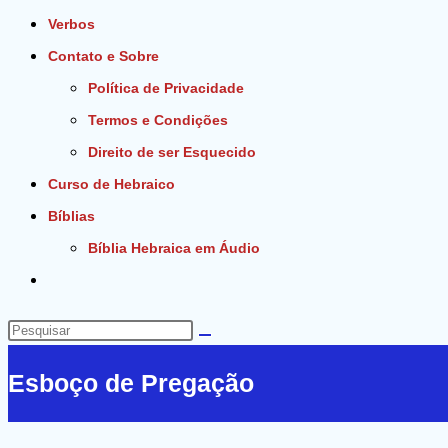
Verbos
Contato e Sobre
Política de Privacidade
Termos e Condições
Direito de ser Esquecido
Curso de Hebraico
Bíblias
Bíblia Hebraica em Áudio
Alternar
pesquisa
do
Pesquisar
site
neste
Esboço de Pregação
site