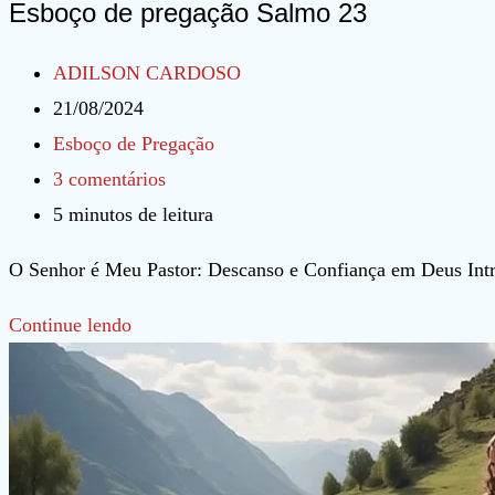
Esboço de pregação Salmo 23
Autor
ADILSON CARDOSO
do
Post
21/08/2024
post:
publicado:
Categoria
Esboço de Pregação
do
Comentários
3 comentários
post:
do
Tempo
5 minutos de leitura
post:
de
O Senhor é Meu Pastor: Descanso e Confiança em Deus In
leitura:
Esboço
Continue lendo
de
pregação
Salmo
23