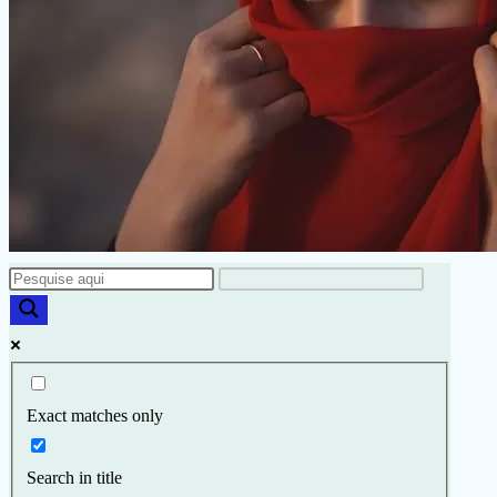
fluxo
de
sangue
Exact matches only
Search in title