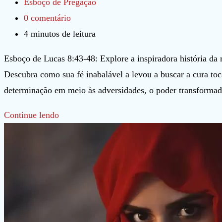
post:
publicado:
Categoria
Esboço de Pregação
do
Comentários
0 comentário
post:
do
Tempo
4 minutos de leitura
post:
de
Esboço de Lucas 8:43-48: Explore a inspiradora história da
leitura:
Descubra como sua fé inabalável a levou a buscar a cura to
determinação em meio às adversidades, o poder transformado
Esboço
Continue lendo
de
Lucas
8:43-
48
mulher
com