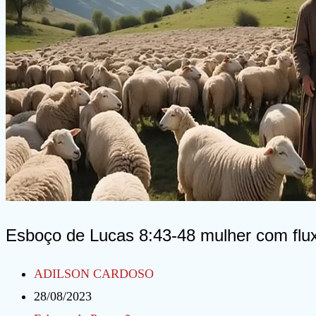
Esboço de Lucas 8:43-48 mulher com flu
Autor
ADILSON CARDOSO
do
Post
28/08/2023