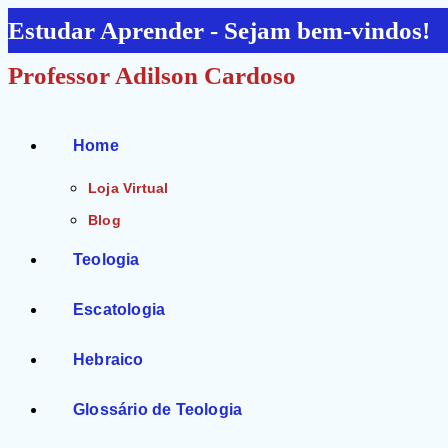
Ir
Estudar Aprender - Sejam bem-vindos!
para
Professor Adilson Cardoso
o
conteúdo
Home
Loja Virtual
Blog
Teologia
Escatologia
Hebraico
Glossário de Teologia