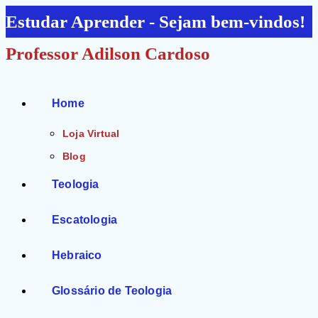
Ir
Estudar Aprender - Sejam bem-vindos!
para
Professor Adilson Cardoso
o
conteúdo
Home
Loja Virtual
Blog
Teologia
Escatologia
Hebraico
Glossário de Teologia