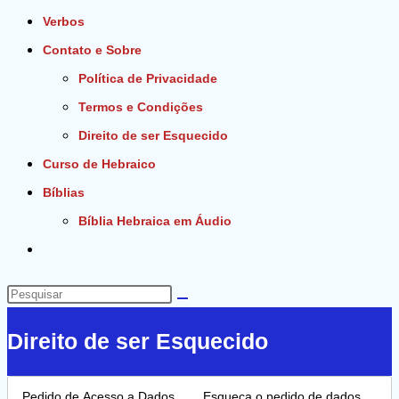
Verbos
Contato e Sobre
Política de Privacidade
Termos e Condições
Direito de ser Esquecido
Curso de Hebraico
Bíblias
Bíblia Hebraica em Áudio
Alternar
pesquisa
do
Pesquisar
site
neste
Direito de ser Esquecido
site
Pedido de Acesso a Dados
Esqueça o pedido de dados