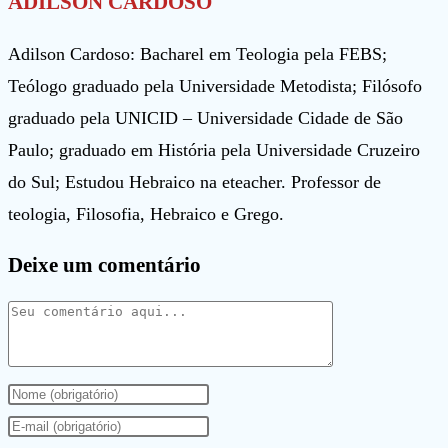
ADILSON CARDOSO
Adilson Cardoso: Bacharel em Teologia pela FEBS;
Teólogo graduado pela Universidade Metodista; Filósofo
graduado pela UNICID – Universidade Cidade de São
Paulo; graduado em História pela Universidade Cruzeiro
do Sul; Estudou Hebraico na eteacher. Professor de
teologia, Filosofia, Hebraico e Grego.
Deixe um comentário
Comentário
Digite
seu
Digite