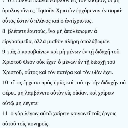
ὁμολογοῦντες ᾿Ιησοῦν Χριστὸν ἐρχόμενον ἐν σαρκί·
οὗτός ἐστιν ὁ πλάνος καὶ ὁ ἀντίχριστος.
8 βλέπετε ἑαυτούς, ἵνα μὴ ἀπολέσωμεν ἃ
εἰργασάμεθα, ἀλλὰ μισθὸν πλήρη ἀπολάβωμεν.
9 πᾶς ὁ παραβαίνων καὶ μὴ μένων ἐν τῇ διδαχῇ τοῦ
Χριστοῦ Θεὸν οὐκ ἔχει· ὁ μένων ἐν τῇ διδαχῇ τοῦ
Χριστοῦ, οὗτος καὶ τὸν πατέρα καὶ τὸν υἱὸν ἔχει.
10 εἴ τις ἔρχεται πρὸς ὑμᾶς καὶ ταύτην τὴν διδαχὴν οὐ
φέρει, μὴ λαμβάνετε αὐτὸν εἰς οἰκίαν, καὶ χαίρειν
αὐτῷ μὴ λέγετε·
11 ὁ γὰρ λέγων αὐτῷ χαίρειν κοινωνεῖ τοῖς ἔργοις
αὐτοῦ τοῖς πονηροῖς.