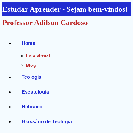
Ir
Estudar Aprender - Sejam bem-vindos!
para
Professor Adilson Cardoso
o
conteúdo
Home
Loja Virtual
Blog
Teologia
Escatologia
Hebraico
Glossário de Teologia