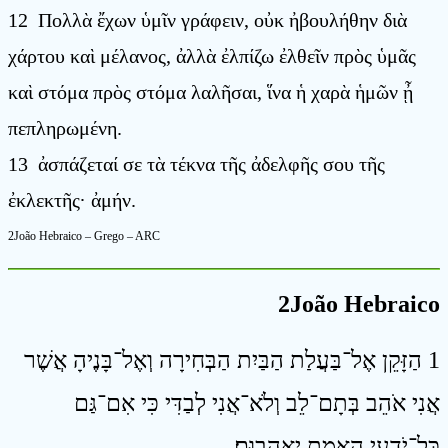
12 Πολλὰ ἔχων ὑμῖν γράφειν, οὐκ ἠβουλήθην διὰ
χάρτου καὶ μέλανος, ἀλλὰ ἐλπίζω ἐλθεῖν πρὸς ὑμᾶς
καὶ στόμα πρὸς στόμα λαλῆσαι, ἵνα ἡ χαρὰ ἡμῶν ᾖ
πεπληρωμένη.
13 ἀσπάζεταί σε τὰ τέκνα τῆς ἀδελφῆς σου τῆς
ἐκλεκτῆς· ἀμήν.
2João Hebraico – Grego – ARC
2João Hebraico
1 הַזָּקֵן אֶל־בַּעֲלַת הַבַּיִת הַבְּחִירָה וְאֶל־בָּנֶיהָ אֲשֶׁר
אֲנִי אֹהֵב בְּתָם־לֵב וְלֹא־אֲנִי לְבַדִּי כִּי אִם־גַּם
כָּל־יֹדְעֵי הָאֱמֶת יֶאֱהָבוּם׃