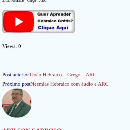
2João Hebraico – Grego – ARC
Views: 0
Leia
Post anterior
1João Hebraico – Grego – ARC
mais
Próximo post
Neemias Hebraico com áudio e ARC
artigos