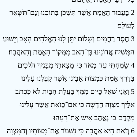
2 בַּעֲבוּר הָאֱמֶת אֲשֶׁר תִּשְׁכֹּן בְּתוֹכֵנוּ וְגַם־תִּשָּׁאֵר
לְעוֹלָם׃
3 חֶסֶד רַחֲמִים וְשָׁלוֹם יִתֵּן לָנוּ הָאֱלֹהִים הָאָב וְיֵשׁוּעַ
הַמָּשִׁיחַ אֲדוֹנֵינוּ בֶּן־הָאָב מִמְּקוֹר הָאֱמֶת וְהָאַהֲבָה׃
4 שָׂמַחְתִּי עַד־מְאֹד כִּי־מָצָאתִי מִבָּנַיִךְ הֹלְכִים
בְּדֶרֶךְ אֱמֶת כְּמִצוֹת אָבִינוּ אֲשֶׁר קִבַּלְנוּ עָלֵינוּ׃
5 וַאֲנִי שֹׁאֵל כַּיּוֹם מִמֵּךְ בַּעֲלַת הַבָּיִת לֹא כִּכְתֹב
אֵלַיִךְ מִצְוָה חֲדָשָׁה כִּי אִם־כָּזֹאת אֲשֶׁר עָלֵינוּ
מִקֶּדֶם כִּי נֶאֱהַב אִישׁ אֶת־רֵעֵהוּ׃
6 וְזֹאת הִיא אַהֲבָה כִּי נִשְׁמֹר אֶת־מִצְוֹתָיו וְהַמִּצְוָה