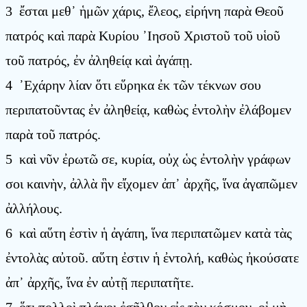
3 ἔσται μεθ᾿ ἡμῶν χάρις, ἔλεος, εἰρήνη παρὰ Θεοῦ
πατρός καὶ παρὰ Κυρίου ᾿Ιησοῦ Χριστοῦ τοῦ υἱοῦ
τοῦ πατρός, ἐν ἀληθείᾳ καὶ ἀγάπῃ.
4 ᾿Εχάρην λίαν ὅτι εὕρηκα ἐκ τῶν τέκνων σου
περιπατοῦντας ἐν ἀληθείᾳ, καθὼς ἐντολὴν ἐλάβομεν
παρὰ τοῦ πατρός.
5 καὶ νῦν ἐρωτῶ σε, κυρία, οὐχ ὡς ἐντολὴν γράφων
σοι καινὴν, ἀλλὰ ἣν εἴχομεν ἀπ᾿ ἀρχῆς, ἵνα ἀγαπῶμεν
ἀλλήλους.
6 καὶ αὕτη ἐστὶν ἡ ἀγάπη, ἵνα περιπατῶμεν κατὰ τὰς
ἐντολὰς αὐτοῦ. αὕτη ἐστιν ἡ ἐντολή, καθὼς ἠκούσατε
ἀπ᾿ ἀρχῆς, ἵνα ἐν αὐτῇ περιπατῆτε.
7 ὅτι πολλοὶ πλάνοι ἐσῆλθον εἰς τὸν κόσμον, οἱ μὴ