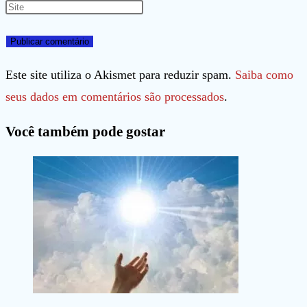
nome
seu
Digite
ou
endereço
o
nome
de
URL
de
e-
do
Este site utiliza o Akismet para reduzir spam.
Saiba como
usuário
mail
seu
seus dados em comentários são processados
.
para
para
site
Você também pode gostar
comentar
comentar
(opcional)