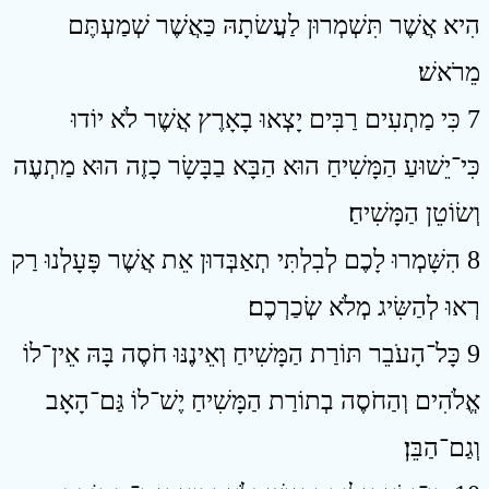
הִיא אֲשֶׁר תִּשְׁמְרוּן לַעֲשׂתָהּ כַּאֲשֶׁר שְׁמַעְתֶּם
מֵרֹאשׁ׃
7 כִּי מַתְעִים רַבִּים יָצְאוּ בָאָרֶץ אֲשֶׁר לֹא יוֹדוּ
כִּי־יֵשׁוּעַ הַמָּשִׁיחַ הוּא הַבָּא בַבָּשָׂר כָזֶה הוּא מַתְעֶה
וְשׂוֹטֵן הַמָּשִׁיחַ׃
8 הִשָּׁמְרוּ לָכֶם לְבִלְתִּי תְאַבְּדוּן אֵת אֲשֶׁר פָּעָלְנוּ רַק
רְאוּ לְהַשִּׂיג מְלֹא שְׂכַרְכֶם׃
9 כָּל־הָעֹבֵר תּוֹרַת הַמָּשִׁיחַ וְאֵינֶנּוּ חֹסֶה בָּהּ אֵין־לוֹ
אֱלֹהִים וְהַחֹסֶה בְתוֹרַת הַמָּשִׁיחַ יֶשׁ־לוֹ גַּם־הָאָב
וְגַם־הַבֵּן׃