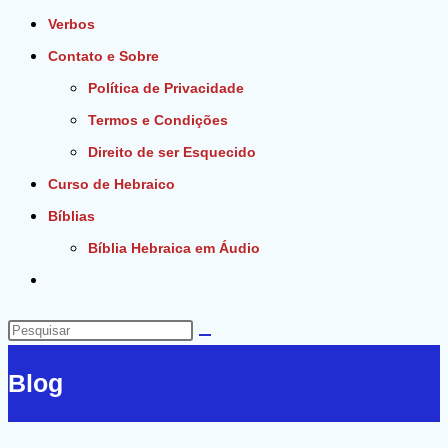
Verbos
Contato e Sobre
Política de Privacidade
Termos e Condições
Direito de ser Esquecido
Curso de Hebraico
Bíblias
Bíblia Hebraica em Áudio
Alternar
pesquisa
do
Pesquisar
site
neste
Blog
site