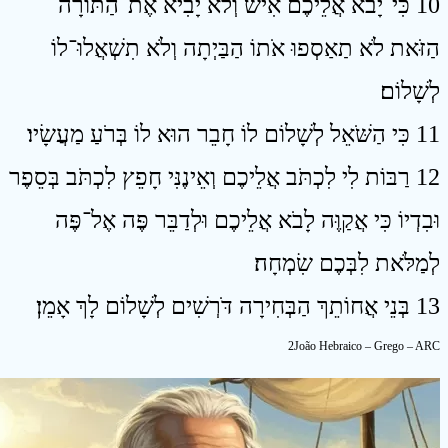
10 כִּי־יָבֹא אֲלֵיכֶם אִישׁ וְלֹא יָבִיא אֶת־הַתּוֹרָה
הַזֹּאת לֹא תַאַסְפוּ אֹתוֹ הַבַּיְתָה וְלֹא תִשְׁאֲלוּ־לוֹ
לְשָׁלוֹם׃
11 כִּי הַשֹּׁאֵל לְשָׁלוֹם לוֹ חָבֵר הוּא לוֹ בְּרֹעַ מַעֲשָׂיו׃
12 רַבּוֹת לִי לִכְתֹּב אֲלֵיכֶם וְאֵינֶנִּי חָפֵץ לִכְתֹּב בְּסֵפֶר
וּבִדְיוֹ כִּי אֲקַוֶּה לָבֹא אֲלֵיכֶם וּלְדַבֵּר פֶּה אֶל־פֶּה
לְמַלֹּאת לִבְּכֶם שִׂמְחָה׃
13 בְּנֵי אֲחוֹתֵךְ הַבְּחִירָה דֹּרְשִׁים לְשָׁלוֹם לָךְ אָמֵן׃
2João Hebraico – Grego – ARC