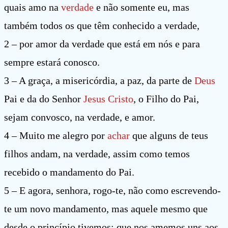
quais amo na
verdade
e não somente eu, mas
também todos os que têm conhecido a verdade,
2 – por amor da verdade que está em nós e para
sempre estará conosco.
3 – A graça, a misericórdia, a paz, da parte de
Deus
Pai e da do Senhor
Jesus Cristo
, o Filho do Pai,
sejam convosco, na verdade, e amor.
4 – Muito me alegro por
achar
que alguns de teus
filhos andam, na verdade, assim como temos
recebido o mandamento do Pai.
5 – E agora, senhora, rogo-te, não como escrevendo-
te um novo mandamento, mas aquele mesmo que
desde o princípio tivemos: que nos amemos uns aos