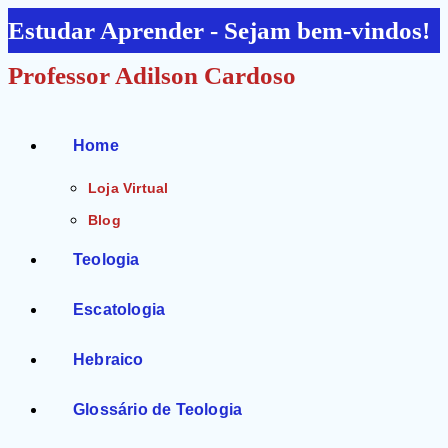
Ir
Estudar Aprender - Sejam bem-vindos!
para
Professor Adilson Cardoso
o
conteúdo
Home
Loja Virtual
Blog
Teologia
Escatologia
Hebraico
Glossário de Teologia