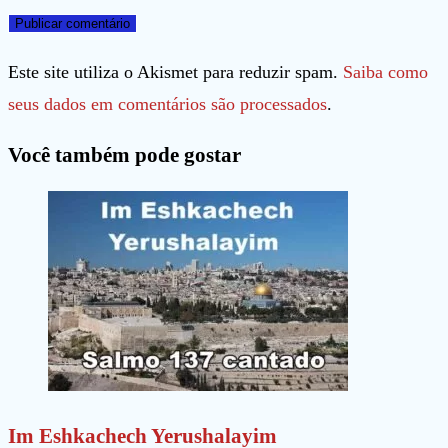
ou
endereço
o
nome
de
URL
de
e-
do
Este site utiliza o Akismet para reduzir spam.
Saiba como
usuário
mail
seu
seus dados em comentários são processados
.
para
para
site
Você também pode gostar
comentar
comentar
(opcional)
Im Eshkachech Yerushalayim