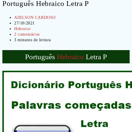
Português Hebraico Letra P
Autor
ADILSON CARDOSO
do
Post
27/10/2021
post:
publicado:
Categoria
Hebraico
do
Comentários
2 comentários
post:
do
Tempo
3 minutos de leitura
post:
de
leitura:
Português
Hebraico
Letra P