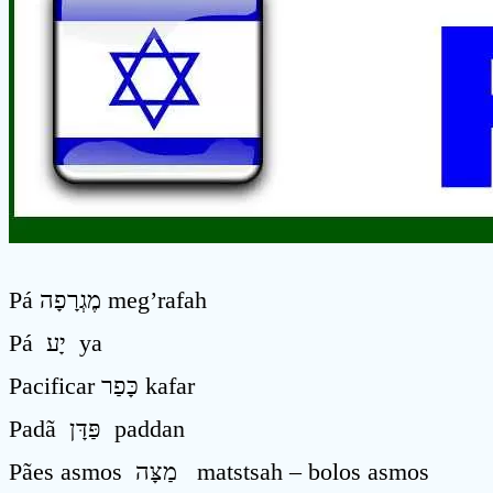
Pá מֶגְרָפָה meg’rafah
Pá יָע ya
Pacificar כָּפַר kafar
Padã פַּדָּן paddan
Pães asmos מַצָּה matstsah – bolos asmos