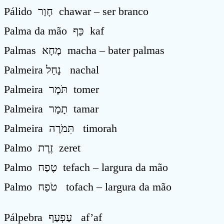
Pálido חָוַר chawar – ser branco
Palma da mão כַּף kaf
Palmas מָחָא macha – bater palmas
Palmeira נָחַל nachal
Palmeira תֹּמֶר tomer
Palmeira תָמָר tamar
Palmeira תִּמֹרָה timorah
Palmo זֶרֶת zeret
Palmo טֶפַח tefach – largura da mão
Palmo טֹפַח tofach – largura da mão
Pálpebra עַפְעַף af’af