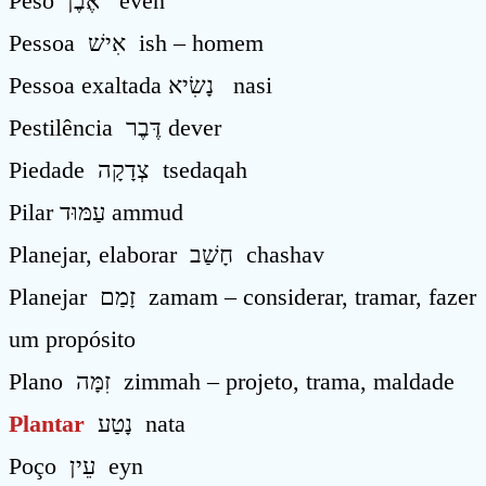
Peso אֶבֶן éven
Pessoa אִישׁ ish – homem
Pessoa exaltada נָשִׂיא nasi
Pestilência דֶּבֶר dever
Piedade צְדָקָה tsedaqah
Pilar עַמּוּד ammud
Planejar, elaborar חָשַׁב chashav
Planejar זָמַם zamam – considerar, tramar, fazer
um propósito
Plano זִמָּה zimmah – projeto, trama, maldade
Plantar
נָטַע nata
Poço עֵין eyn