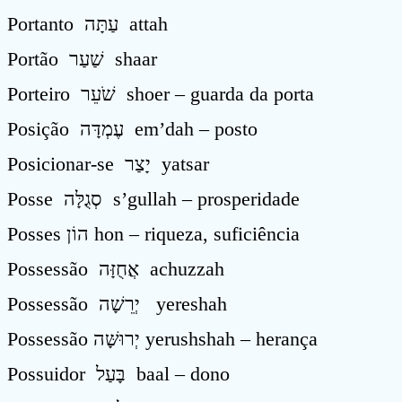
Portanto עַתָּה attah
Portão שַׁעַר shaar
Porteiro שֹׁעֵר shoer – guarda da porta
Posição עֶמְדָּה em’dah – posto
Posicionar-se יָצַר yatsar
Posse סְגֻלָּה s’gullah – prosperidade
Posses הוֹן hon – riqueza, suficiência
Possessão אֲחֻזָּה achuzzah
Possessão יְרֵשָׁה yereshah
Possessão יְרוּשָּׁה yerushshah – herança
Possuidor בָּעַל baal – dono