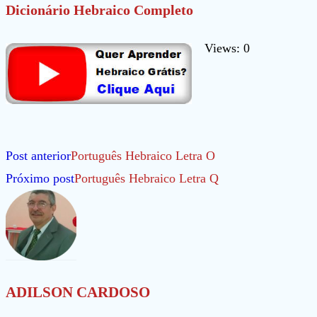
Dicionário Hebraico Completo
Views: 0
Leia
Post anterior
Português Hebraico Letra O
mais
Próximo post
Português Hebraico Letra Q
artigos
ADILSON CARDOSO