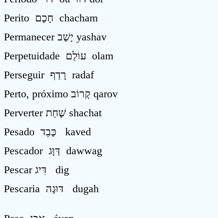
Perito חָכָם chacham
Permanecer יָשַׁב yashav
Perpetuidade עוֹלַם olam
Perseguir רָדַף radaf
Perto, próximo קָרוֹב qarov
Perverter שָׁחַת shachat
Pesado כָּבֵד kaved
Pescador דַּוָּג dawwag
Pescar דִּיג dig
Pescaria דּוּגָה dugah