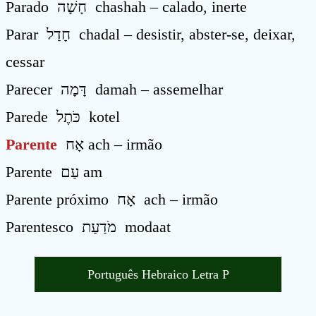
Parado חָשָׁה chashah – calado, inerte
Parar חָדַל chadal – desistir, abster-se, deixar,
cessar
Parecer דָּמָה damah – assemelhar
Parede כֹּתֶל kotel
Parente
אָח ach – irmão
Parente עַם am
Parente próximo אָח ach – irmão
Parentesco מֹדַעַת modaat
Português Hebraico Letra P