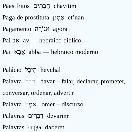
Pães fritos חֲבִתִּים chavitim
Paga de prostituta אֶתְנַן et’nan
Pagamento אֲגוֹרָה agora
Pai אָב av — hebraico bíblico
Pai אַבָּא abba — hebraico moderno
Palácio הֵיכָל heychal
Palavra דָּבַר davar – falar, declarar, prometer,
conversar, ordenar, advertir
Palavra אֹמֶר omer – discurso
Palavras דְּבַרִים devarimּ
Palavras דַּבֶּרֶת daberetּ