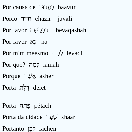
Por causa de בַּעֲבוּר baavur
Porco חֲזִיר chazir – javali
Por favor בְּבַקָשָׁה bevaqashah
Por favor נָא na
Por mim meesmo לְבַדִּי levadi
Por que? לָמָה lamah
Porque אֲשֶׁר asher
Porta דֶּלֶת delet
Porta פֶּתַח pétach
Porta da cidade שַׁעַר shaar
Portanto לָכֵן lachen