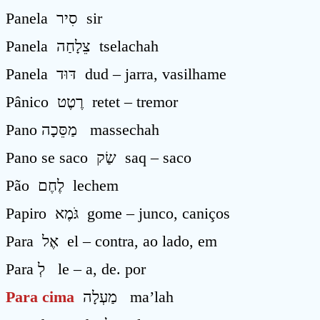
Panela סִיר sir
Panela צֵלָחַה tselachah
Panela דּוּד dud – jarra, vasilhame
Pânico רֶטֶט retet – tremor
Pano מַסֵּכָה massechah
Pano se saco שַׂק saq – saco
Pão לֶחֶם lechem
Papiro גֹּמֶא gome – junco, caniços
Para אֶל el – contra, ao lado, em
Para לְ le – a, de. por
Para cima
מַעְלָה ma’lah