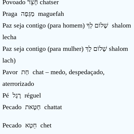
Povoado חָצֵר chatser
Praga מַגֵּפָה maguefah
Paz seja contigo (para homem) שָׁלוֹם לְךָ shalom
lecha
Paz seja contigo (para mulher) שָׁלוֹם לָךְ shalom
lach)
Pavor חַת chat – medo, despedaçado,
aterrorizado
Pé רֶגֶל réguel
Pecado חַטָּאת chattat
Pecado חֵטְא chet