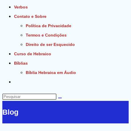
Verbos
Contato e Sobre
Política de Privacidade
Termos e Condições
Direito de ser Esquecido
Curso de Hebraico
Bíblias
Bíblia Hebraica em Áudio
Alternar
pesquisa
do
Pesquisar
site
neste
Blog
site