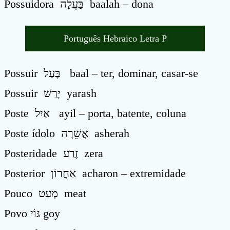
Possuidora בַּעֲלָה baalah – dona
Português Hebraico Letra P
Possuir בָּעַל baal – ter, dominar, casar-se
Possuir יָרַשׁ yarash
Poste אַיִל ayil – porta, batente, coluna
Poste ídolo אֲשֵׁרָה asherah
Posteridade זֶרַע zera
Posterior אַחֲרוֹן acharon – extremidade
Pouco מְעַט meat
Povo גּוֹי goy