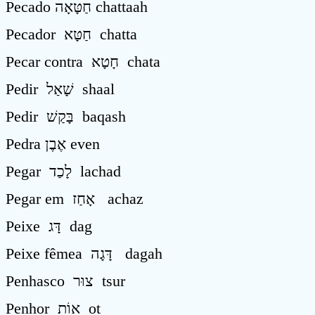
Pecado חַטָּאָה chattaah
Pecador חַטָּא chatta
Pecar contra חָטָא chata
Pedir שָׁאַל shaal
Pedir בָּקַשׁ baqash
Pedra אֶבֶן even
Pegar לָכַד lachad
Pegar em אָחַז achaz
Peixe דָּג dag
Peixe fêmea דָּגָה dagah
Penhasco צוּר tsur
Penhor אוֹת ot