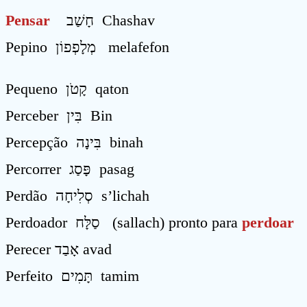
Pensar
חָשַׁב Chashav
Pepino מְלָפְפוֹן melafefon
Pequeno קָטֹן qaton
Perceber בִּין Bin
Percepção בִּינָה binah
Percorrer פָּסַג pasag
Perdão סְלִיחָה s’lichah
Perdoador סַלָּח (sallach) pronto para
perdoar
Perecer אָבַד avad
Perfeito תָּמִים tamim