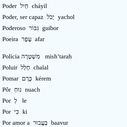
Poder חַיִל cháyil
Poder, ser capaz יָכֹל yachol
Poderoso גִּבּוֹר guibor
Poeira עָפָר afar
Polícia מִשְׁטָרָה mish’tarah
Poluir חָלַל chalal
Pomar כֶּרֶם kérem
Pôr נוּחַ nuach
Por לְ le
Por כִּי ki
Por amor a בַּעֲבוּר baavur