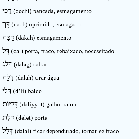
דֳּכִי
(dochi) pancada, esmagamento
דָּךְ
(dach) oprimido, esmagado
דָּכָּה
(dakah) esmagamento
דָּל
(dal) porta, fraco, rebaixado, necessitado
דָּלַג
(dalag) saltar
דָּלָה
(dalah) tirar água
דְּלִי
(d’li) balde
דָּלִיּוֹת
(daliyyot) galho, ramo
דֶּלֶת
(delet) porta
דָּלַל
(dalal) ficar dependurado, tornar-se fraco