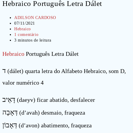
Hebraico Português Letra Dálet
Autor
ADILSON CARDOSO
do
Post
07/11/2021
post:
publicado:
Categoria
Hebraico
do
Comentários
1 comentário
post:
do
Tempo
3 minutos de leitura
post:
de
leitura:
Hebraico
Português Letra Dálet
ד
(dálet) quarta letra do Alfabeto Hebraico, som D,
valor numérico 4
דָּאֵיב
(daeyv) ficar abatido, desfalecer
דְּאָבָה
(d’avah) desmaio, fraqueza
דְּאָבוֹן
(d’avon) abatimento, fraqueza