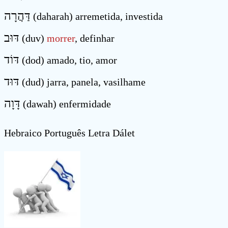
דַּהֲרָה
(daharah) arremetida, investida
דּוּב
(duv)
morrer
, definhar
דּוֹד
(dod) amado, tio, amor
דּוּד
(dud) jarra, panela, vasilhame
דָּוָה
(dawah) enfermidade
Hebraico Português Letra Dálet