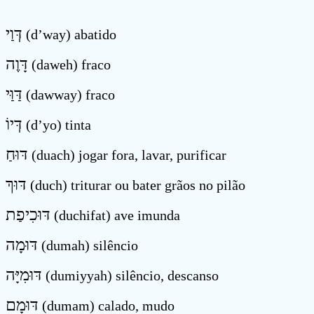
דְּוַי
(d’way) abatido
דָּוֶה
(daweh) fraco
דַּוַּי
(dawway) fraco
דְּיוֹ
(d’yo) tinta
דּוּחַ
(duach) jogar fora, lavar, purificar
דּוּךְ
(duch) triturar ou bater grãos no pilão
דּוּכִיפַת
(duchifat) ave imunda
דּוּמָה
(dumah) silêncio
דּוּמִיָּה
(dumiyyah) silêncio, descanso
דּוּמָם
(dumam) calado, mudo