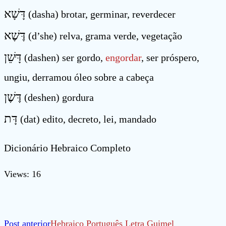
דָּשָׁא
(dasha) brotar, germinar, reverdecer
דֶּשֶׁא
(d’she) relva, grama verde, vegetação
דָּּשֵׁן
(dashen) ser gordo,
engordar
, ser próspero,
ungiu, derramou óleo sobre a cabeça
דֶּשֶׁן
(deshen) gordura
דָּת
(dat) edito, decreto, lei, mandado
Dicionário Hebraico Completo
Views: 16
Leia
Post anterior
Hebraico Português Letra Guimel