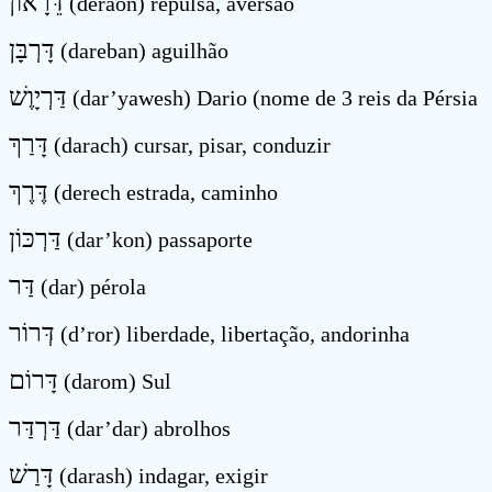
דֵּרָאוֹן
(deraon) repulsa, aversão
דָּרְבָּן
(dareban) aguilhão
דַּרְיָוֶשׁ
(dar’yawesh) Dario (nome de 3 reis da Pérsia
דָּרַךְ
(darach) cursar, pisar, conduzir
דֶּרֶךְ
(derech estrada, caminho
דַּרְכּוֹן
(dar’kon) passaporte
דַּר
(dar) pérola
דְּרוֹר
(d’ror) liberdade, libertação, andorinha
דָּרוֹם
(darom) Sul
דַּרְדַּר
(dar’dar) abrolhos
דָּרַשׁ
(darash) indagar, exigir