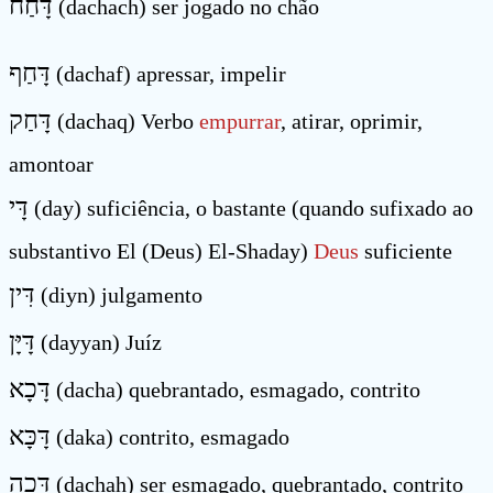
דָּחַח
(dachach) ser jogado no chão
דָּחַף
(dachaf) apressar, impelir
דָּחַק
(dachaq) Verbo
empurrar
, atirar, oprimir,
amontoar
דָּי
(day) suficiência, o bastante (quando sufixado ao
substantivo El (Deus) El-Shaday)
Deus
suficiente
דִּין
(diyn) julgamento
דָּיָּן
(dayyan) Juíz
דָּכָא
(dacha) quebrantado, esmagado, contrito
דָּכָּא
(daka) contrito, esmagado
דָּכָה
(dachah) ser esmagado, quebrantado, contrito