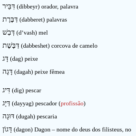
דִּבֵּיר
(dibbeyr) orador, palavra
דַּבֶּרֶת
(dabberet) palavras
דְּבַשׁ
(d’vash) mel
דַּבֶּשֶׁת
(dabbeshet) corcova de camelo
דָּג
(dag) peixe
דָּגָה
(dagah) peixe fêmea
דִּיג
(dig) pescar
דַּיָּג
(dayyag) pescador (
profissão
)
דּוּגָה
(dugah) pescaria
דָּגוֹן
(dagon) Dagon – nome do deus dos filisteus, no