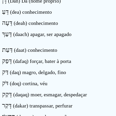
דָּן
(Dan) Dã (nome próprio)
דֵּעַ
(dea) conhecimento
דֵּעָה
(deah) conhecimento
דָּעַךְ
(daach) apagar, ser apagado
דַּעַת
(daat) conhecimento
דָּפַק
(dafaq) forçar, bater à porta
דַּק
(daq) magro, delgado, fino
דֹּק
(doq) cortina, véu
דָּקַק
(daqaq) moer, esmagar, despedaçar
דָּקַר
(dakar) transpassar, perfurar