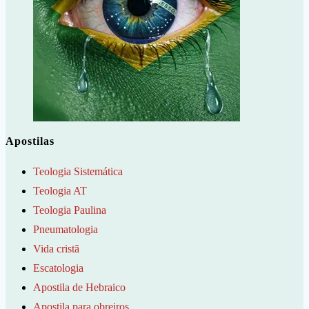
Apostilas
Teologia Sistemática
Teologia AT
Teologia Paulina
Pneumatologia
Vida cristã
Escatologia
Apostila de Hebraico
Apostila para obreiros