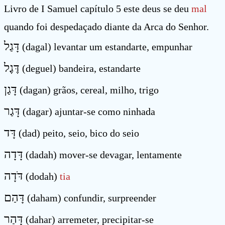
Livro de I Samuel capítulo 5 este deus se deu
mal
quando foi despedaçado diante da Arca do Senhor.
דָּגַל
(dagal) levantar um estandarte, empunhar
דֶּגֶל
(deguel) bandeira, estandarte
דָּגַן
(dagan) grãos, cereal, milho, trigo
דָּגַר
(dagar) ajuntar-se como ninhada
דָּד
(dad) peito, seio, bico do seio
דָּדָה
(dadah) mover-se devagar, lentamente
דֹּדָה
(dodah)
tia
דָּהַם
(daham) confundir, surpreender
דָּהַר
(dahar) arremeter, precipitar-se