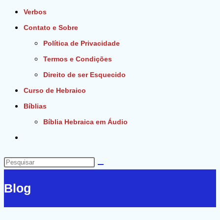
Verbos
Contato e Sobre
Política de Privacidade
Termos e Condições
Direito de ser Esquecido
Curso de Hebraico
Bíblias
Bíblia Hebraica em Áudio
Alternar
pesquisa
do
Pesquisar
site
neste
Blog
site