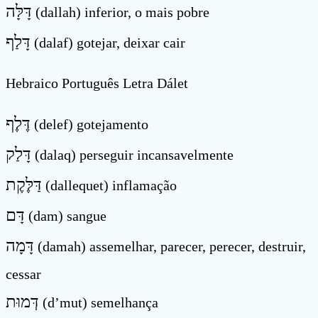
דָּלָּה
(dallah) inferior, o mais pobre
דָּלַף
(dalaf) gotejar, deixar cair
Hebraico Português Letra Dálet
דֶּלֶף
(delef) gotejamento
דָּלַק
(dalaq) perseguir incansavelmente
דַּלֶּקֶת
(dallequet) inflamação
דָּם
(dam) sangue
דָּמָה
(damah) assemelhar, parecer, perecer, destruir,
cessar
דְּמוּת
(d’mut) semelhança