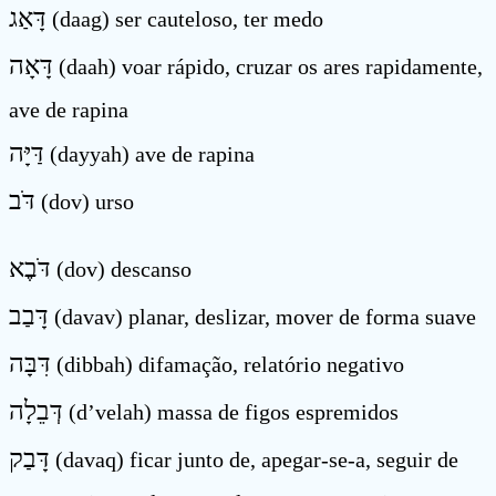
דָּאַג
(daag) ser cauteloso, ter medo
דָּאָה
(daah) voar rápido, cruzar os ares rapidamente,
ave de rapina
דַּיָּה
(dayyah) ave de rapina
דֹּב
(dov) urso
דֹּבֶא
(dov) descanso
דָּבַב
(davav) planar, deslizar, mover de forma suave
דִּבָּה
(dibbah) difamação, relatório negativo
דְּבֵלָה
(d’velah) massa de figos espremidos
דָּבַק
(davaq) ficar junto de, apegar-se-a, seguir de