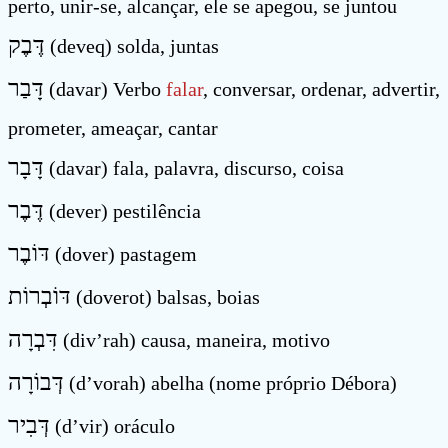
perto, unir-se, alcançar, ele se apegou, se juntou
דֶּבֶק
(deveq) solda, juntas
דָּבַר
(davar) Verbo
falar
, conversar, ordenar, advertir,
prometer, ameaçar, cantar
דָּבָר
(davar) fala, palavra, discurso, coisa
דֶּבֶר
(dever) pestilência
דּוֹבֶר
(dover) pastagem
דּוֹבְרוֹת
(doverot) balsas, boias
דִּבְרָה
(div’rah) causa, maneira, motivo
דְּבוֹרָה
(d’vorah) abelha (nome próprio Débora)
דְּבִיר
(d’vir) oráculo