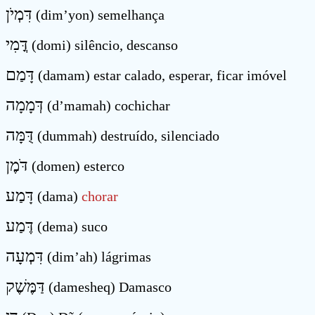
דִּמְיֹן
(dim’yon) semelhança
דֳּמִי
(domi) silêncio, descanso
דָּמַם
(damam) estar calado, esperar, ficar imóvel
דְּמָמָה
(d’mamah) cochichar
דֻּמָּה
(dummah) destruído, silenciado
דֹּמֶן
(domen) esterco
דָּמַע
(dama)
chorar
דֶּמַע
(dema) suco
דִּמְעָה
(dim’ah) lágrimas
דַּמֶּשֶׁק
(damesheq) Damasco