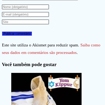
Digite
seu
Digite
nome
seu
Digite
ou
endereço
o
nome
de
URL
de
e-
do
Este site utiliza o Akismet para reduzir spam.
Saiba como
usuário
mail
seu
seus dados em comentários são processados
.
para
para
site
Você também pode gostar
comentar
comentar
(opcional)