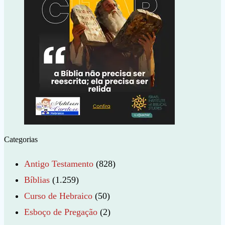
Categorias
Antigo Testamento
(828)
Bíblias
(1.259)
Curso de Hebraico
(50)
Esboço de Pregação
(2)