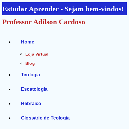
Ir
Estudar Aprender - Sejam bem-vindos!
para
Professor Adilson Cardoso
o
conteúdo
Home
Loja Virtual
Blog
Teologia
Escatologia
Hebraico
Glossário de Teologia