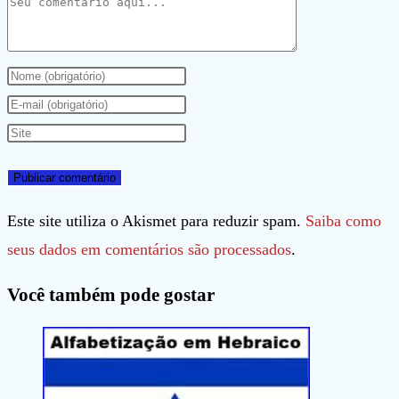
Comentário
Digite
seu
Digite
nome
seu
Digite
ou
endereço
o
nome
de
URL
de
e-
do
Este site utiliza o Akismet para reduzir spam.
Saiba como
usuário
mail
seu
seus dados em comentários são processados
.
para
para
site
Você também pode gostar
comentar
comentar
(opcional)