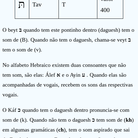
תּ
Tav
T
400
O beyt
בּ
quando tem este pontinho dentro (daguesh) tem o
som de (B). Quando não tem o daguesh, chama-se veyt
ב
tem o som de (v).
No alfabeto Hebraico existem duas consoantes que não
tem som, são elas: Álef
א
e o Ayin
ע
. Quando elas são
acompanhadas de vogais, recebem os sons das respectivas
vogais.
O Káf
כּ
quando tem o daguesh dentro pronuncia-se com
som de (k). Quando não tem o daguesh
כ
tem som de (
kh
)
em algumas gramáticas (
ch
), tem o som aspirado que sai