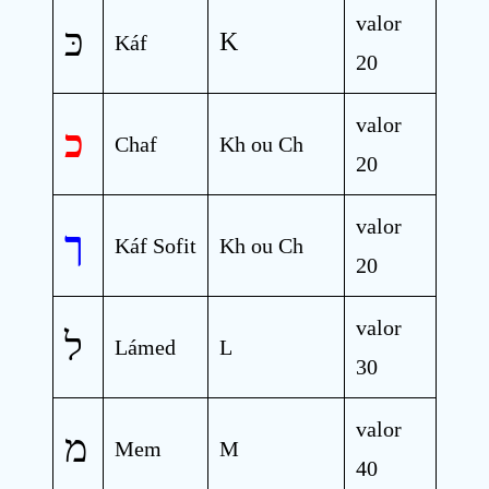
valor
כּ
K
Káf
20
valor
כ
Chaf
Kh ou Ch
20
valor
ך
Káf Sofit
Kh ou Ch
20
valor
ל
Lámed
L
30
valor
מ
Mem
M
40