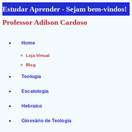
Ir
Estudar Aprender - Sejam bem-vindos!
para
Professor Adilson Cardoso
o
conteúdo
Home
Loja Virtual
Blog
Teologia
Escatologia
Hebraico
Glossário de Teologia