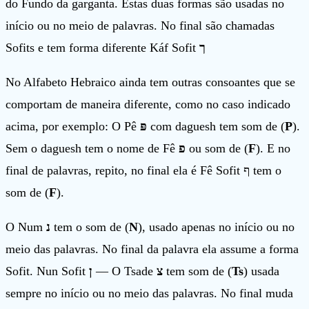
do Fundo da garganta. Estas duas formas são usadas no
início ou no meio de palavras. No final são chamadas
Sofits e tem forma diferente Káf Sofit
ך
No Alfabeto Hebraico ainda tem outras consoantes que se
comportam de maneira diferente, como no caso indicado
acima, por exemplo: O Pê
פּ
com daguesh tem som de (
P
).
Sem o daguesh tem o nome de Fê
פ
ou som de (
F
). E no
final de palavras, repito, no final ela é Fê Sofit ף tem o
som de (
F
).
O Num
נ
tem o som de (
N
), usado apenas no início ou no
meio das palavras. No final da palavra ela assume a forma
Sofit. Nun Sofit
ן
— O Tsade
צ
tem som de (
Ts
) usada
sempre no início ou no meio das palavras. No final muda