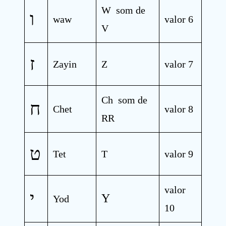
W som de
ו
waw
valor 6
V
ז
Zayin
Z
valor 7
Ch som de
ח
Chet
valor 8
RR
ט
Tet
T
valor 9
valor
י
Y
Yod
10