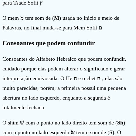
para Tsade Sofit
ץ
O mem
מ
tem som de (
M
) usada no Início e meio de
Palavras, no final muda-se para Mem Sofit
ם
Consoantes que podem confundir
Consoantes do Alfabeto Hebraico que podem confundir,
cuidado porque elas podem alterar o significado e gerar
interpretação equivocada. O He
ה
e o chet
ח
, elas são
muito parecidas, porém, a primeira possui uma pequena
abertura no lado esquerdo, enquanto a segunda é
totalmente fechada.
O shim
שׁ
com o ponto no lado direito tem som de (
Sh
)
com o ponto no lado esquerdo
שׂ
tem o som de (S). O