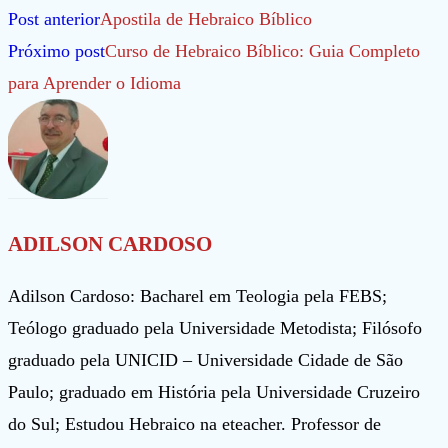
Leia
Post anterior
Apostila de Hebraico Bíblico
mais
Próximo post
Curso de Hebraico Bíblico: Guia Completo
artigos
para Aprender o Idioma
ADILSON CARDOSO
Adilson Cardoso: Bacharel em Teologia pela FEBS;
Teólogo graduado pela Universidade Metodista; Filósofo
graduado pela UNICID – Universidade Cidade de São
Paulo; graduado em História pela Universidade Cruzeiro
do Sul; Estudou Hebraico na eteacher. Professor de