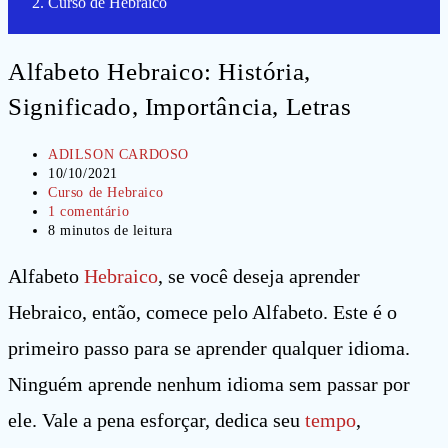
Curso de Hebraico
Alfabeto Hebraico: História,
Significado, Importância, Letras
Autor
ADILSON CARDOSO
do
Post
10/10/2021
post:
publicado:
Categoria
Curso de Hebraico
do
Comentários
1 comentário
post:
do
Tempo
8 minutos de leitura
post:
de
leitura:
Alfabeto
Hebraico
, se você deseja aprender
Hebraico, então, comece pelo Alfabeto. Este é o
primeiro passo para se aprender qualquer idioma.
Ninguém aprende nenhum idioma sem passar por
ele. Vale a pena esforçar, dedica seu
tempo
,