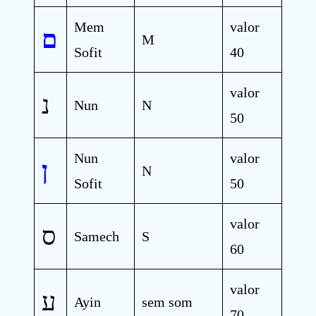
Mem
valor
ם
M
Sofit
40
valor
נ
Nun
N
50
Nun
valor
ן
N
Sofit
50
valor
ס
Samech
S
60
valor
ע
Ayin
sem som
70