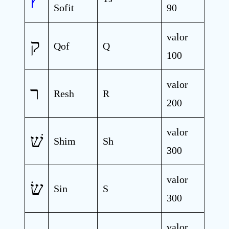
Sofit
90
valor
ק
Qof
Q
100
valor
ר
Resh
R
200
valor
שׁ
Shim
Sh
300
valor
שׂ
Sin
S
300
valor