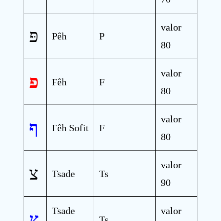
valor
פּ
Pêh
P
80
valor
פ
Fêh
F
80
valor
ף
Fêh Sofit
F
80
valor
צ
Tsade
Ts
90
Tsade
valor
ץ
Ts