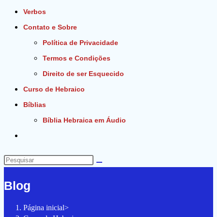
Verbos
Contato e Sobre
Política de Privacidade
Termos e Condições
Direito de ser Esquecido
Curso de Hebraico
Bíblias
Bíblia Hebraica em Áudio
Alternar
pesquisa
do
Pesquisar
site
neste
Blog
site
Página inicial
>