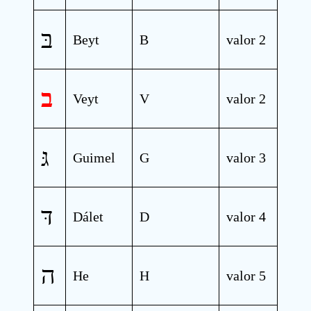
בּ
Beyt
B
valor 2
ב
Veyt
V
valor 2
גּ
Guimel
G
valor 3
דּ
Dálet
D
valor 4
ה
He
H
valor 5