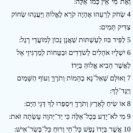
וְאֶת־מִי־אֵין כְּמוֹ־אֵלֶּה ׃
4 שְׂחֹק לְרֵעֵהוּ אֶהְיֶה קֹרֵא לֶאֱלוֹהַּ וַיַּעֲנֵהוּ שְׂחוֹק
צַדִּיק תָּמִים ׃
5 לַפִּיד בּוּז לְעַשְׁתּוּת שַׁאֲנָן נָכוֹן לְמוֹעֲדֵי רָגֶל ׃
6 יִשְׁלָיוּ אֹהָלִים לְשֹׁדְדִים וּבַטֻּחוֹת לְמַרְגִּיזֵי אֵל
לַאֲשֶׁר הֵבִיא אֱלוֹהַּ בְּיָדוֹ׃
7 וְאוּלָם שְׁאַל־נָא בְהֵמוֹת וְתֹרֶךָּ וְעוֹף הַשָּׁמַיִם
וְיַגֶּד־לָךְ ׃
8 אוֹ שִׂיחַ לָאָרֶץ וְתֹרֶךָּ וִיסַפְּרוּ לְךָ דְּגֵי הַיָּם ׃
9 מִי לֹא־יָדַע בְּכָל־אֵלֶּה כִּי יַד־יְהוָה עָשְׂתָה זֹּאת ׃
10 אֲשֶׁר בְּיָדוֹ נֶפֶשׁ כָּל־חָי וְרוּחַ כָּל־בְּשַׂר־אִישׁ ׃