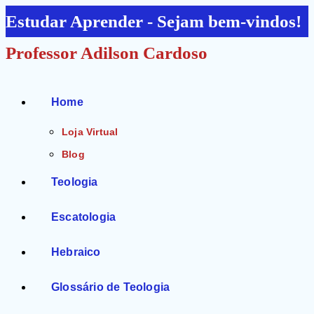
Ir
Estudar Aprender - Sejam bem-vindos!
para
Professor Adilson Cardoso
o
conteúdo
Home
Loja Virtual
Blog
Teologia
Escatologia
Hebraico
Glossário de Teologia