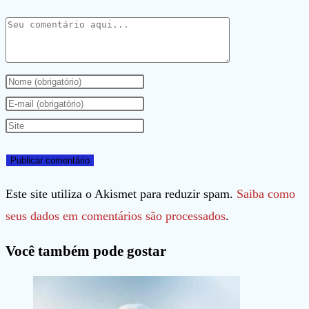
Comentário
Digite
seu
Digite
nome
seu
Digite
ou
endereço
o
nome
de
URL
de
e-
do
Este site utiliza o Akismet para reduzir spam.
Saiba como
usuário
mail
seu
seus dados em comentários são processados
.
para
para
site
Você também pode gostar
comentar
comentar
(opcional)