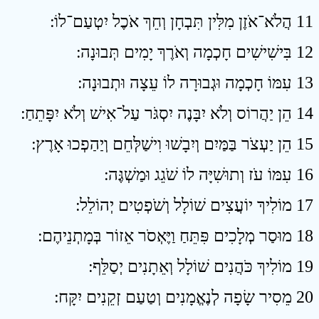
11 הֲלֹא־אֹזֶן מִלִּין תִּבְחָן וְחֵךְ אֹכֶל יִטְעַם־לוֹ ׃
12 בִּישִׁישִׁים חָכְמָה וְאֹרֶךְ יָמִים תְּבוּנָה ׃
13 עִמּוֹ חָכְמָה וּגְבוּרָה לוֹ עֵצָה וּתְבוּנָה ׃
14 הֵן יַהֲרוֹס וְלֹא יִבָּנֶה יִסְגֹּר עַל־אִישׁ וְלֹא יִפָּתֵחַ ׃
15 הֵן יַעְצֹר בַּמַּיִם וְיִבָשׁוּ וִישַׁלְּחֵם וְיַהַפְכוּ אָרֶץ ׃
16 עִמּוֹ עֹז וְתוּשִׁיָּה לוֹ שֹׁגֵג וּמַשְׁגֶּה ׃
17 מוֹלִיךְ יוֹעֲצִים שׁוֹלָל וְשֹׁפְטִים יְהוֹלֵל ׃
18 מוּסַר מְלָכִים פִּתֵּחַ וַיֶּאְסֹר אֵזוֹר בְּמָתְנֵיהֶם ׃
19 מוֹלִיךְ כֹּהֲנִים שׁוֹלָל וְאֵתָנִים יְסַלֵּף ׃
20 מֵסִיר שָׂפָה לְנֶאֱמָנִים וְטַעַם זְקֵנִים יִקָּח ׃