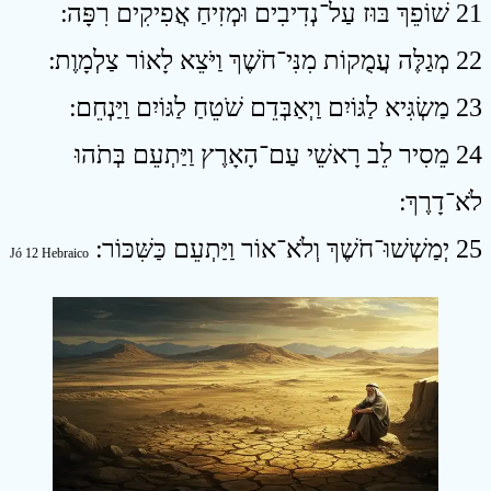
21 שׁוֹפֵךְ בּוּז עַל־נְדִיבִים וּמְזִיחַ אֲפִיקִים רִפָּה ׃
22 מְגַלֶּה עֲמֻקוֹת מִנִּי־חֹשֶׁךְ וַיֹּצֵא לָאוֹר צַלְמָוֶת ׃
23 מַשְׂגִּיא לַגּוֹיִם וַיְאַבְּדֵם שֹׁטֵחַ לַגּוֹיִם וַיַּנְחֵם ׃
24 מֵסִיר לֵב רָאשֵׁי עַם־הָאָרֶץ וַיַּתְעֵם בְּתֹהוּ
לֹא־דָרֶךְ ׃
25 יְמַשְׁשׁוּ־חֹשֶׁךְ וְלֹא־אוֹר וַיַּתְעֵם כַּשִּׁכּוֹר ׃
Jó 12 Hebraico