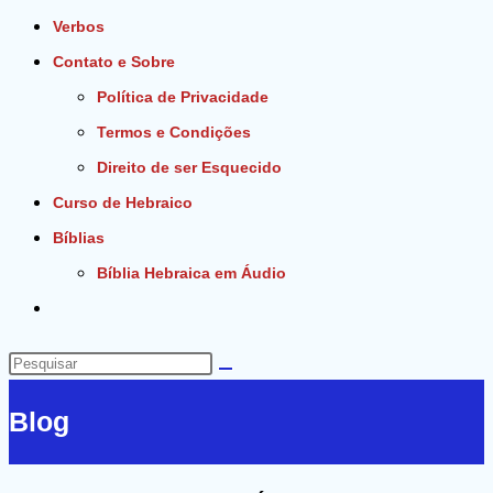
Verbos
Contato e Sobre
Política de Privacidade
Termos e Condições
Direito de ser Esquecido
Curso de Hebraico
Bíblias
Bíblia Hebraica em Áudio
Alternar
pesquisa
do
Pesquisar
site
neste
Blog
site