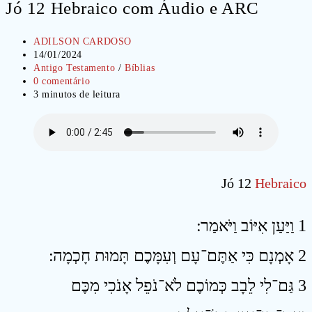
Jó 12 Hebraico com Áudio e ARC
Autor
ADILSON CARDOSO
do
Post
14/01/2024
post:
publicado:
Categoria
Antigo Testamento
/
Bíblias
do
Comentários
0 comentário
post:
do
Tempo
3 minutos de leitura
post:
de
leitura:
Jó 12
Hebraico
1 וַיַּעַן אִיּוֹב וַיֹּאמַר ׃
2 אָמְנָם כִּי אַתֶּם־עָם וְעִמָּכֶם תָּמוּת חָכְמָה ׃
3 גַּם־לִי לֵבָב כְּמוֹכֶם לֹא־נֹפֵל אָנֹכִי מִכֶּם