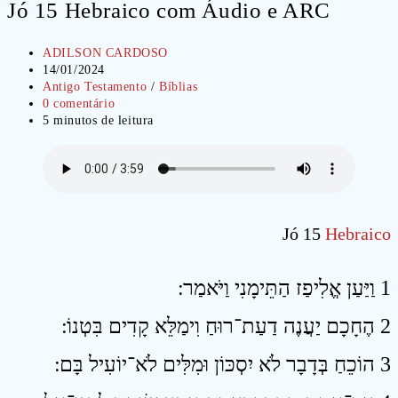
Jó 15 Hebraico com Áudio e ARC
Autor
ADILSON CARDOSO
do
Post
14/01/2024
post:
publicado:
Categoria
Antigo Testamento
/
Bíblias
do
Comentários
0 comentário
post:
do
Tempo
5 minutos de leitura
post:
de
leitura:
Jó 15
Hebraico
1 וַיַּעַן אֱלִיפַז הַתֵּימָנִי וַיֹּאמַר ׃
2 הֶחָכָם יַעֲנֶה דַעַת־רוּחַ וִימַלֵּא קָדִים בִּטְנוֹ ׃
3 הוֹכֵחַ בְּדָבָר לֹא יִסְכּוֹן וּמִלִּים לֹא־יוֹעִיל בָּם ׃