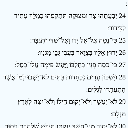
24 יְבַעֲתֻהוּ צַר וּמְצוּקָה תִּתְקְפֵהוּ כְּמֶלֶךְ עָתִיד
לַכִּידוֹר ׃
25 כִּי־נָטָה אֶל־אֵל יָדוֹ וְאֶל־שַׁדַּי יִתְגַּבָּר ׃
26 יָרוּץ אֵלָיו בְּצַוָּאר בַּעֲבִי גַּבֵּי מָגִנָּיו ׃
27 כִּי־כִסָּה פָנָיו בְּחֶלְבּוֹ וַיַּעַשׂ פִּימָה עֲלֵי־כָסֶל ׃
28 וַיִּשְׁכּוֹן עָרִים נִכְחָדוֹת בָּתִּים לֹא־יֵשְׁבוּ לָמוֹ אֲשֶׁר
הִתְעַתְּדוּ לְגַלִּים ׃
29 לֹא־יֶעְשַׁר וְלֹא־יָקוּם חֵילוֹ וְלֹא־יִטֶּה לָאָרֶץ
מִנְלָם ׃
30 לֹא־יָסוּר מִנִּי־חֹשֶׁךְ יֹנַקְתּוֹ תְּיַבֵּשׁ שַׁלְהָבֶת וְיָסוּר