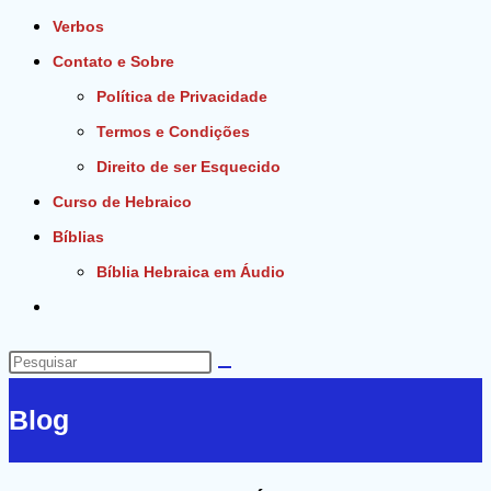
Verbos
Contato e Sobre
Política de Privacidade
Termos e Condições
Direito de ser Esquecido
Curso de Hebraico
Bíblias
Bíblia Hebraica em Áudio
Alternar
pesquisa
do
Pesquisar
site
neste
Blog
site