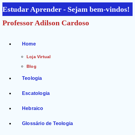
Ir
Estudar Aprender - Sejam bem-vindos!
para
Professor Adilson Cardoso
o
conteúdo
Home
Loja Virtual
Blog
Teologia
Escatologia
Hebraico
Glossário de Teologia