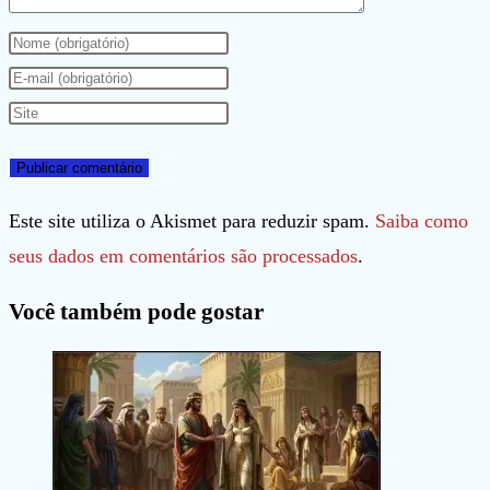
Digite
seu
Digite
nome
seu
Digite
ou
endereço
o
nome
de
URL
de
e-
do
Este site utiliza o Akismet para reduzir spam.
Saiba como
usuário
mail
seu
seus dados em comentários são processados
.
para
para
site
Você também pode gostar
comentar
comentar
(opcional)