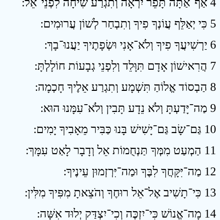
4 אַף־אַתָּה תָּפֵר יִרְאָה וְתִגְרַע שִׂיחָה לִפְנֵי־אֵל ׃
5 כִּי יְאַלֵּף עֲוֹנְךָ פִיךָ וְתִבְחַר לְשׁוֹן עֲרוּמִים ׃
6 יַרְשִׁיעֲךָ פִיךָ וְלֹא־אָנִי וּשְׂפָתֶיךָ יַעֲנוּ־בָךְ ׃
7 הֲרִאישׁוֹן אָדָם תִּוָּלֵד וְלִפְנֵי גְבָעוֹת חוֹלָלְתָּ ׃
8 הַבְסוֹד אֱלוֹהַ תִּשְׁמָע וְתִגְרַע אֵלֶיךָ חָכְמָה ׃
9 מַה־יָּדַעְתָּ וְלֹא נֵדָע תָּבִין וְלֹא־עִמָּנוּ הוּא ׃
10 גַּם־שָׂב גַּם־יָשִׁישׁ בָּנוּ כַּבִּיר מֵאָבִיךָ יָמִים ׃
11 הַמְעַט מִמְּךָ תַּנְחֻמוֹת אֵל וְדָבָר לָאַט עִמָּךְ ׃
12 מַה־יִּקָּחֲךָ לִבֶּךָ וּמַה־יִּרְזְמוּן עֵינֶיךָ ׃
13 כִּי־תָשִׁיב אֶל־אֵל רוּחֶךָ וְהֹצֵאתָ מִפִּיךָ מִלִּין ׃
14 מָה־אֱנוֹשׁ כִּי־יִזְכֶּה וְכִי־יִצְדַּק יְלוּד אִשָּׁה ׃