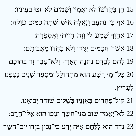
15 הֵן בִּקְדֹשׁוֹ לֹא יַאֲמִין וְשָׁמַיִם לֹא־זַכּוּ בְעֵינָיו ׃
16 אַף כִּי־נִתְעָב וְנֶאֱלָח אִישׁ־שֹׁתֶה כַמַּיִם עַוְלָה ׃
17 אֲחַוְךָ שְׁמַע־לִי וְזֶה־חָזִיתִי וַאֲסַפֵּרָה ׃
18 אֲשֶׁר־חֲכָמִים יַגִּידוּ וְלֹא כִחֲדוּ מֵאֲבוֹתָם ׃
19 לָהֶם לְבַדָּם נִתְּנָה הָאָרֶץ וְלֹא־עָבַר זָר בְּתוֹכָם ׃
20 כָּל־יְמֵי רָשָׁע הוּא מִתְחוֹלֵל וּמִסְפַּר שָׁנִים נִצְפְּנוּ
לֶעָרִיץ ׃
21 קוֹל־פְּחָדִים בְּאָזְנָיו בַּשָּׁלוֹם שׁוֹדֵד יְבוֹאֶנּוּ ׃
22 לֹא־יַאֲמִין שׁוּב מִנִּי־חֹשֶׁךְ וְצָפוּ הוּא אֱלֵי־חָרֶב ׃
23 נֹדֵד הוּא לַלֶּחֶם אַיֵּה יָדַע כִּי־נָכוֹן בְּיָדוֹ יוֹם־חֹשֶׁךְ