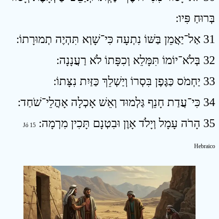
בְּרוּחַ פִּיו ׃
31 אַל־יַאֲמֵן בַּשּׁוֹ נִתְעָה כִּי־שָׁוְא תִּהְיֶה תְמוּרָתוֹ ׃
32 בְּלֹא־יוֹמוֹ תִּמָּלֵא וְכִפָּתוֹ לֹא רַעֲנָנָה ׃
33 יַחְמֹס כַּגֶּפֶן בִּסְרוֹ וְיַשְׁלֵךְ כַּזַּיִת נִצָּתוֹ ׃
34 כִּי־עֲדַת חָנֵף גַּלְמוּד וְאֵשׁ אָכְלָה אָהֳלֵי־שֹׁחַד ׃
35 הָרֹה עָמָל וְיָלֹד אָוֶן וּבִטְנָם תָּכִין מִרְמָה ׃
Jó 15
Hebraico