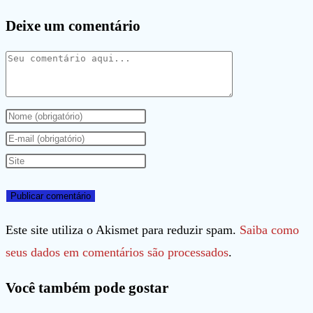
Deixe um comentário
Comentário
Digite
seu
Digite
nome
seu
Digite
ou
endereço
o
nome
de
URL
de
e-
do
Este site utiliza o Akismet para reduzir spam.
Saiba como
usuário
mail
seu
seus dados em comentários são processados
.
para
para
site
Você também pode gostar
comentar
comentar
(opcional)