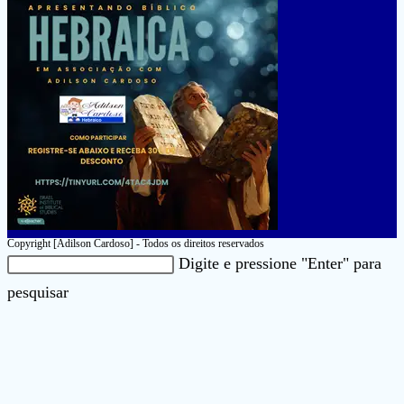
Copyright [Adilson Cardoso] - Todos os direitos reservados
Pesquisar
Digite e pressione "Enter" para
neste
Pressione
pesquisar
site
a
tecla
“Esc”