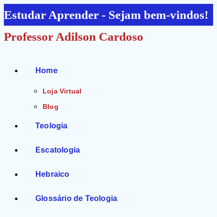
Ir
Estudar Aprender - Sejam bem-vindos!
para
Professor Adilson Cardoso
o
conteúdo
Home
Loja Virtual
Blog
Teologia
Escatologia
Hebraico
Glossário de Teologia