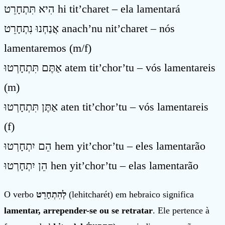
הִיא תִּתְחָרֵט hi tit’charet – ela lamentará
אֲנַחְנוּ נִתְחָרֵט anach’nu nit’charet – nós
lamentaremos (m/f)
אַתֶּם תִּתְחָרְטוּ atem tit’chor’tu – vós lamentareis
(m)
אַתֶּן תִּתְחָרְטוּ aten tit’chor’tu – vós lamentareis
(f)
הֵם יִתְחָרְטוּ hem yit’chor’tu – eles lamentarão
הֵן יִתְחָרְטוּ hen yit’chor’tu – elas lamentarão
O verbo
לְהִתְחָרֵט
(lehitcharét) em hebraico significa
lamentar, arrepender-se ou se retratar
. Ele pertence à