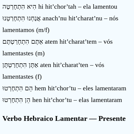
הִיא הִתְחָרְטָה hi hit’chor’tah – ela lamentou
אֲנַחְנוּ הִתְחָרַטְנוּ anach’nu hit’charat’nu – nós
lamentamos (m/f)
אַתֶּם הִתְחָרַטְתֶּם atem hit’charat’tem – vós
lamentastes (m)
אַתֶּן הִתְחָרַטְתֶּן aten hit’charat’ten – vós
lamentastes (f)
הֵם הִתְחָרְטוּ hem hit’chor’tu – eles lamentaram
הֵן הִתְחָרְטוּ hen hit’chor’tu – elas lamentaram
Verbo Hebraico Lamentar — Presente