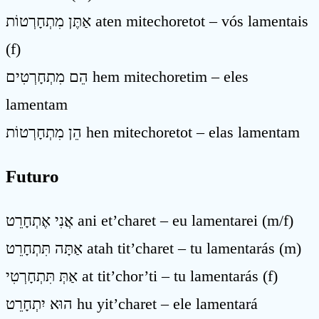
אַתֶּן מִתְחָרְטוֹת aten mitechoretot – vós lamentais
(f)
הֵם מִתְחָרְטִים hem mitechoretim – eles
lamentam
הֵן מִתְחָרְטוֹת hen mitechoretot – elas lamentam
Futuro
אֲנִי אֶתְחָרֵט ani et’charet – eu lamentarei (m/f)
אַתָּה תִּתְחָרֵט atah tit’charet – tu lamentarás (m)
אַתְּ תִּתְחָרְטִי at tit’chor’ti – tu lamentarás (f)
הוּא יִתְחָרֵט hu yit’charet – ele lamentará