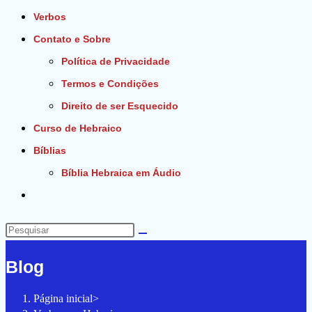
Verbos
Contato e Sobre
Política de Privacidade
Termos e Condições
Direito de ser Esquecido
Curso de Hebraico
Bíblias
Bíblia Hebraica em Áudio
Alternar
pesquisa
do
Pesquisar
site
neste
Blog
site
Página inicial
>