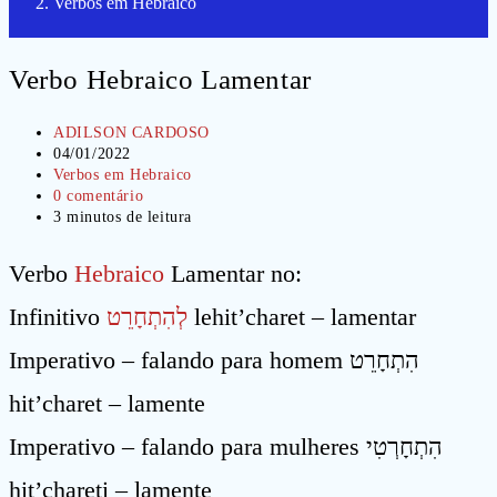
Verbos em Hebraico
Verbo Hebraico Lamentar
Autor
ADILSON CARDOSO
do
Post
04/01/2022
post:
publicado:
Categoria
Verbos em Hebraico
do
Comentários
0 comentário
post:
do
Tempo
3 minutos de leitura
post:
de
leitura:
Verbo
Hebraico
Lamentar no:
Infinitivo
לְהִתְחָרֵט
lehit’charet – lamentar
Imperativo – falando para homem הִתְחָרֵט
hit’charet – lamente
Imperativo – falando para mulheres הִתְחָרְטִי
hit’chareti – lamente