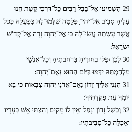
29 הַשְׁמִיעוּ אֶל־בָּבֶל רַבִּים כָּל־דֹּרְכֵי קֶשֶׁת חֲנוּ
עָלֶיהָ סָבִיב אַל־יְהִי־ָ פְּלֵטָה שַׁלְּמוּ־לָהּ כְּפָעֳלָהּ כְּכֹל
אֲשֶׁר עָשְׂתָה עֲשׂוּ־לָהּ כִּי אֶל־יְהוָה זָדָה אֶל־קְדוֹשׁ
יִשְׂרָאֵל ׃
30 לָכֵן יִפְּלוּ בַחוּרֶיהָ בִּרְחֹבֹתֶיהָ וְכָל־אַנְשֵׁי
מִלְחַמְתָּהּ יִדַּמּוּ בַּיּוֹם הַהוּא נְאֻם־יְהוָה ׃
31 הִנְנִי אֵלֶיךָ זָדוֹן נְאֻם־אֲדֹנָי יְהוִה צְבָאוֹת כִּי בָּא
יוֹמְךָ עֵת פְּקַדְתִּיךָ ׃
32 וְכָשַׁל זָדוֹן וְנָפַל וְאֵין לוֹ מֵקִים וְהִצַּתִּי אֵשׁ בְּעָרָיו
וְאָכְלָה כָּל־סְבִיבֹתָיו ׃