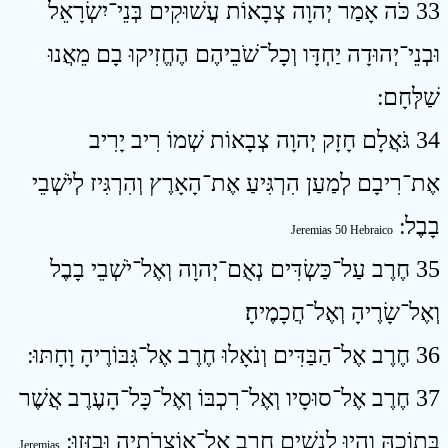
33 כֹּה אָמַר יְהוָה צְבָאוֹת עֲשׁוּקִים בְּנֵי־יִשְׂרָאֵל
וּבְנֵי־יְהוּדָה יַחְדָּו וְכָל־שֹׁבֵיהֶם הֶחֱזִיקוּ בָם מֵאֲנוּ
שַׁלְּחָם ׃
34 גֹּאֲלָם חָזָק יְהוָה צְבָאוֹת שְׁמוֹ רִיב יָרִיב
אֶת־רִיבָם לְמַעַן הִרְגִּיעַ אֶת־הָאָרֶץ וְהִרְגִּיז לְיֹשְׁבֵי
בָבֶל ׃
Jeremias 50 Hebraico
35 חֶרֶב עַל־כַּשְׂדִּים נְאֻם־יְהוָה וְאֶל־יֹשְׁבֵי בָבֶל
וְאֶל־שָׂרֶיהָ וְאֶל־חֲכָמֶיהָ׃
36 חֶרֶב אֶל־הַבַּדִּים וְנֹאָלוּ חֶרֶב אֶל־גִּבּוֹרֶיהָ וָחָתּוּ ׃
37 חֶרֶב אֶל־סוּסָיו וְאֶל־רִכְבּוֹ וְאֶל־כָּל־הָעֶרֶב אֲשֶׁר
בְּתוֹכָהּ וְהָיוּ לְנָשִׁים חֶרֶב אֶל־אוֹצְרֹתֶיהָ וּבֻזָּזוּ ׃
Jeremias