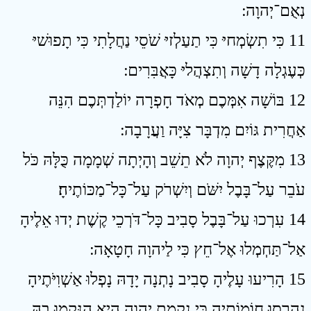
נְאֻם־יְהוָה ׃
11 כִּי תִשְׂמְחיּ כִּי תַעַלְזיּ שֹׁסֵי נַחֲלָתִי כִּי תָפוּשׁיּ
כְּעֶגְלָה דָשָׁה וְתִצְהֲליּ כָּאֲבִּרִים ׃
12 בּוֹשָׁה אִמְּכֶם מְאֹד חָפְרָה יוֹלַדְתְּכֶם הִנֵּה
אַחֲרִית גּוֹיִם מִדְבָּר צִיָּה וַעֲרָבָה ׃
13 מִקֶּצֶף יְהוָה לֹא תֵשֵׁב וְהָיְתָה שְׁמָמָה כֻּלָּהּ כֹּל
עֹבֵר עַל־בָּבֶל יִשֹּׁם וְיִשְׁרֹק עַל־כָּל־מַכּוֹתֶיהָ׃
14 עִרְכוּ עַל־בָּבֶל סָבִיב כָּל־דֹּרְכֵי קֶשֶׁת יְדוּ אֵלֶיהָ
אַל־תַּחְמְלוּ אֶל־חֵץ כִּי לַיהוָה חָטָאָה ׃
15 הָרִיעוּ עָלֶיהָ סָבִיב נָתְנָה יָדָהּ נָפְלוּ אַשְׁוִיֹּתֶיהָ
נֶהֶרְסוּ חוֹמוֹתֶיהָ כִּי נִקְמַת יְהוָה הִיא הִנָּקְמוּ בָהּ