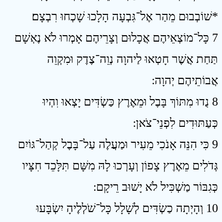
*שׁוֹבְבוּם מֵהַר אֶל־גִּבְעָה הָלָכוּ שָׁכְחוּ רִבְצָם׃
7 כָּל־מוֹצְאֵיהֶם אֲכָלוּם וְצָרֵיהֶם אָמְרוּ לֹא נֶאְשָׁם
תַּחַת אֲשֶׁר חָטְאוּ לַיהוָה נְוֵה־צֶדֶק וּמִקְוֵה
אֲבוֹתֵיהֶם יְהוָה ׃
8 נֻדוּ מִתּוֹךְ בָּבֶל וּמֵאֶרֶץ כַּשְׂדִּים יָצְאוּ וִהְיוּ
כְּעַתּוּדִים לִפְנֵי־צֹאן ׃
9 כִּי הִנֵּה אָנֹכִי מֵעִיר וּמַעֲלֶה עַל־בָּבֶל קְהַל־גּוֹיִם
גְּדֹלִים מֵאֶרֶץ צָפוֹן וְעָרְכוּ לָהּ מִשָּׁם תִּלָּכֵד חִצָּיו
כְּגִבּוֹר מַשְׁכִּיל לֹא יָשׁוּב רֵיקָם ׃
10 וְהָיְתָה כַשְׂדִּים לְשָׁלָל כָּל־שֹׁלְלֶיהָ יִשְׂבָּעוּ