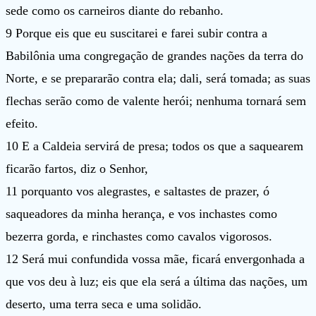
sede como os carneiros diante do rebanho.
9 Porque eis que eu suscitarei e farei subir contra a
Babilônia uma congregação de grandes nações da terra do
Norte, e se prepararão contra ela; dali, será tomada; as suas
flechas serão como de valente herói; nenhuma tornará sem
efeito.
10 E a Caldeia servirá de presa; todos os que a saquearem
ficarão fartos, diz o Senhor,
11 porquanto vos alegrastes, e saltastes de prazer, ó
saqueadores da minha herança, e vos inchastes como
bezerra gorda, e rinchastes como cavalos vigorosos.
12 Será mui confundida vossa mãe, ficará envergonhada a
que vos deu à luz; eis que ela será a última das nações, um
deserto, uma terra seca e uma solidão.