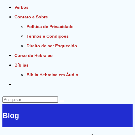
Verbos
Contato e Sobre
Política de Privacidade
Termos e Condições
Direito de ser Esquecido
Curso de Hebraico
Bíblias
Bíblia Hebraica em Áudio
Alternar
pesquisa
do
Pesquisar
site
neste
Blog
site