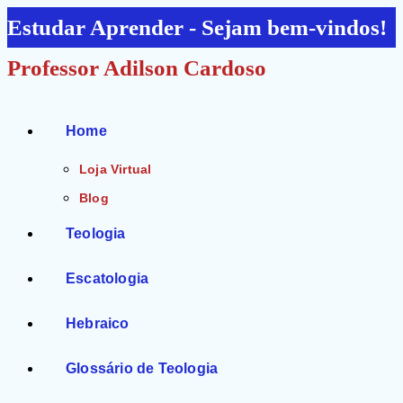
Ir
Estudar Aprender - Sejam bem-vindos!
para
Professor Adilson Cardoso
o
conteúdo
Home
Loja Virtual
Blog
Teologia
Escatologia
Hebraico
Glossário de Teologia