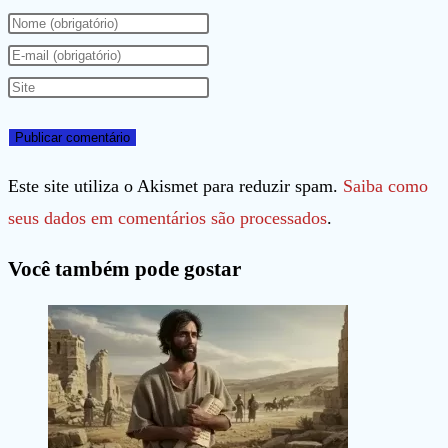
Digite
seu
Digite
nome
seu
Digite
ou
endereço
o
nome
de
URL
de
e-
do
Este site utiliza o Akismet para reduzir spam.
Saiba como
usuário
mail
seu
seus dados em comentários são processados
.
para
para
site
Você também pode gostar
comentar
comentar
(opcional)