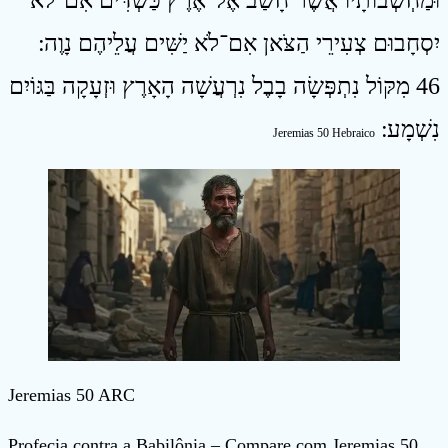
וּמַחְשְׁבוֹתָיו אֲשֶׁר חָשַׁב אֶל־אֶרֶץ כַּשְׂדִּים אִם־לֹא
יִסְחָבוּם צְעִירֵי הַצֹּאן אִם־לֹא יַשִּׁים עֲלֵיהֶם נָוֶה ׃
46 מִקּוֹל נִתְפְּשָׂה בָבֶל נִרְעֲשָׁה הָאָרֶץ וּזְעָקָה בַּגּוֹיִם
נִשְׁמָע ׃
Jeremias 50 Hebraico
Jeremias 50 ARC
Profecia contra a Babilônia – Compare com Jeremias 50