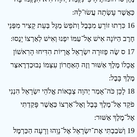
כַּאֲשֶׁר עָשְׂתָה עֲשׂוּ־לָהּ ׃
16 כִּרְתוּ זוֹרֵעַ מִבָּבֶל וְתֹפֵשׂ מַגָּל בְּעֵת קָצִיר מִפְּנֵי
חֶרֶב הַיּוֹנָה אִישׁ אֶל־עַמּוֹ יִפְנוּ וְאִישׁ לְאַרְצוֹ יָנֻסוּ ׃
17 ס שֶׂה פְזוּרָה יִשְׂרָאֵל אֲרָיוֹת הִדִּיחוּ הָרִאשׁוֹן
אֲכָלוֹ מֶלֶךְ אַשּׁוּר וְזֶה הָאַחֲרוֹן עִצְּמוֹ נְבוּכַדְרֶאצַּר
מֶלֶךְ בָּבֶל ׃
18 לָכֵן כֹּה־אָמַר יְהוָה צְבָאוֹת אֱלֹהֵי יִשְׂרָאֵל הִנְנִי
פֹקֵד אֶל־מֶלֶךְ בָּבֶל וְאֶל־אַרְצוֹ כַּאֲשֶׁר פָּקַדְתִּי
אֶל־מֶלֶךְ אַשּׁוּר ׃
19 וְשֹׁבַבְתִּי אֶת־יִשְׂרָאֵל אֶל־נָוֵהוּ וְרָעָה הַכַּרְמֶל