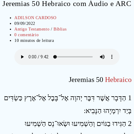
Jeremias 50 Hebraico com Áudio e ARC
Autor
ADILSON CARDOSO
do
Post
09/09/2022
post:
publicado:
Categoria
Antigo Testamento
/
Bíblias
do
Comentários
0 comentário
post:
do
Tempo
10 minutos de leitura
post:
de
leitura:
Jeremias 50
Hebraico
1 הַדָּבָר אֲשֶׁר דִּבֶּר יְהוָה אֶל־בָּבֶל אֶל־אֶרֶץ כַּשְׂדִּים
בְּיַד יִרְמְיָהוּ הַנָּבִיא ׃
2 הַגִּידוּ בַגּוֹיִם וְהַשְׁמִיעוּ וּשְׂאוּ־נֵס הַשְׁמִיעוּ