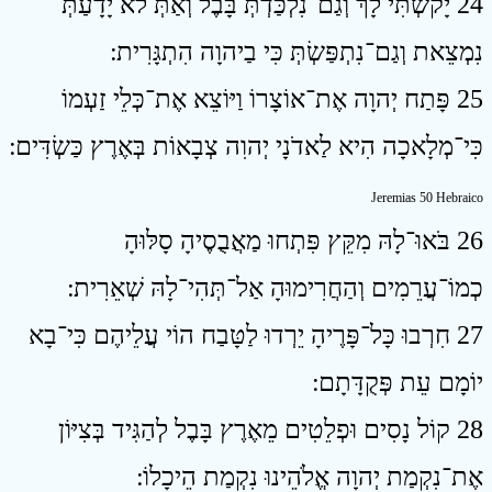
24 יָקֹשְׁתִּי לָךְ וְגַם־נִלְכַּדְתְּ בָּבֶל וְאַתְּ לֹא יָדָעַתְּ
נִמְצֵאת וְגַם־נִתְפַּשְׂתְּ כִּי בַיהוָה הִתְגָּרִית ׃
25 פָּתַח יְהוָה אֶת־אוֹצָרוֹ וַיּוֹצֵא אֶת־כְּלֵי זַעְמוֹ
כִּי־מְלָאכָה הִיא לַאדֹנָי יְהוִה צְבָאוֹת בְּאֶרֶץ כַּשְׂדִּים ׃
Jeremias 50 Hebraico
26 בֹּאוּ־לָהּ מִקֵּץ פִּתְחוּ מַאֲבֻסֶיהָ סָלּוּהָ
כְמוֹ־עֲרֵמִים וְהַחֲרִימוּהָ אַל־תְּהִי־לָהּ שְׁאֵרִית ׃
27 חִרְבוּ כָּל־פָּרֶיהָ יֵרְדוּ לַטָּבַח הוֹי עֲלֵיהֶם כִּי־בָא
יוֹמָם עֵת פְּקֻדָּתָם ׃
28 קוֹל נָסִים וּפְלֵטִים מֵאֶרֶץ בָּבֶל לְהַגִּיד בְּצִיּוֹן
אֶת־נִקְמַת יְהוָה אֱלֹהֵינוּ נִקְמַת הֵיכָלוֹ ׃