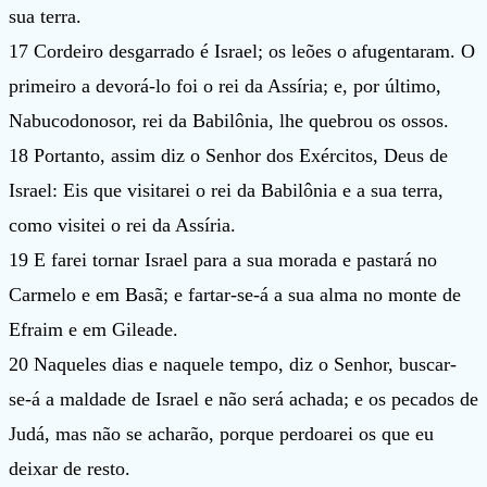
sua terra.
17 Cordeiro desgarrado é Israel; os leões o afugentaram. O
primeiro a devorá-lo foi o rei da Assíria; e, por último,
Nabucodonosor, rei da Babilônia, lhe quebrou os ossos.
18 Portanto, assim diz o Senhor dos Exércitos, Deus de
Israel: Eis que visitarei o rei da Babilônia e a sua terra,
como visitei o rei da Assíria.
19 E farei tornar Israel para a sua morada e pastará no
Carmelo e em Basã; e fartar-se-á a sua alma no monte de
Efraim e em Gileade.
20 Naqueles dias e naquele tempo, diz o Senhor, buscar-
se-á a maldade de Israel e não será achada; e os pecados de
Judá, mas não se acharão, porque perdoarei os que eu
deixar de resto.