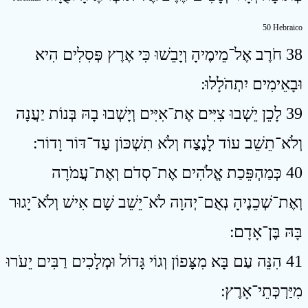
50 Hebraico
38 חֹרֶב אֶל־מֵימֶיהָ וְיָבֵשׁוּ כִּי אֶרֶץ פְּסִלִים הִיא
וּבָאֵימִים יִתְהֹלָלוּ ׃
39 לָכֵן יֵשְׁבוּ צִיִּים אֶת־אִיִּים וְיָשְׁבוּ בָהּ בְּנוֹת יַעֲנָה
וְלֹא־תֵשֵׁב עוֹד לָנֶצַח וְלֹא תִשְׁכּוֹן עַד־דּוֹר וָדוֹר ׃
40 כְּמַהְפֵּכַת אֱלֹהִים אֶת־סְדֹם וְאֶת־עֲמֹרָה
וְאֶת־שְׁכֵנֶיהָ נְאֻם־יְהוָה לֹא־יֵשֵׁב שָׁם אִישׁ וְלֹא־יָגוּר
בָּהּ בֶּן־אָדָם ׃
41 הִנֵּה עַם בָּא מִצָּפוֹן וְגוֹי גָּדוֹל וּמְלָכִים רַבִּים יֵעֹרוּ
מִיַּרְכְּתֵי־אָרֶץ ׃