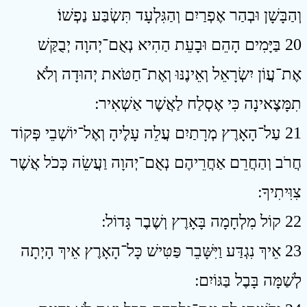
וְהַבָּשָׁן וּבְהַר אֶפְרַיִם וְהַגִּלְעָד תִּשְׂבַּע נַפְשׁוֹ׃
20 בַּיָּמִים הָהֵם וּבָעֵת הַהִיא נְאֻם־יְהוָה יְבֻקַּשׁ
אֶת־עֲוֹן יִשְׂרָאֵל וְאֵינֶנּוּ וְאֶת־חַטֹּאת יְהוּדָה וְלֹא
תִמָּצֶאינָה כִּי אֶסְלַח לַאֲשֶׁר אַשְׁאִיר ׃
21 עַל־הָאָרֶץ מְרָתַיִם עֲלֵה עָלֶיהָ וְאֶל־יוֹשְׁבֵי פְּקוֹד
חֲרֹב וְהַחֲרֵם אַחֲרֵיהֶם נְאֻם־יְהוָה וַעֲשֵׂה כְּכֹל אֲשֶׁר
צִוִּיתִיךָ ׃
22 קוֹל מִלְחָמָה בָּאָרֶץ וְשֶׁבֶר גָּדוֹל ׃
23 אֵיךְ נִגְדַּע וַיִּשָּׁבֵר פַּטִּישׁ כָּל־הָאָרֶץ אֵיךְ הָיְתָה
לְשַׁמָּה בָּבֶל בַּגּוֹיִם ׃