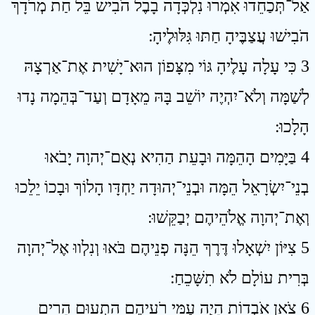
אַל־תְּכַחֵדוּ אִמְרוּ נִלְכְּדָה בָבֶל הֹבִישׁ בֵּל חַת מְרֹדָךְ
הֹבִישׁוּ עֲצַבֶּיהָ חַתּוּ גִּלּוּלֶיהָ ׃
3 כִּי עָלָה עָלֶיהָ גּוֹי מִצָּפוֹן הוּא־יָשִׁית אֶת־אַרְצָהּ
לְשַׁמָּה וְלֹא־יִהְיֶה יוֹשֵׁב בָּהּ מֵאָדָם וְעַד־בְּהֵמָה נָדוּ
הָלָכוּ ׃
4 בַּיָּמִים הָהֵמָּה וּבָעֵת הַהִיא נְאֻם־יְהוָה יָבֹאוּ
בְנֵי־יִשְׂרָאֵל הֵמָּה וּבְנֵי־יְהוּדָה יַחְדָּו הָלוֹךְ וּבָכוֹ יֵלֵכוּ
וְאֶת־יְהוָה אֱלֹהֵיהֶם יְבַקֵּשׁוּ ׃
5 צִיּוֹן יִשְׁאָלוּ דֶּרֶךְ הֵנָּה פְנֵיהֶם בֹּאוּ וְנִלְווּ אֶל־יְהוָה
בְּרִית עוֹלָם לֹא תִשָּׁכֵחַ ׃
6 צֹאן אֹבְדוֹת הָיֻה עַמִּי רֹעֵיהֶם הִתְעוּם הָרִים