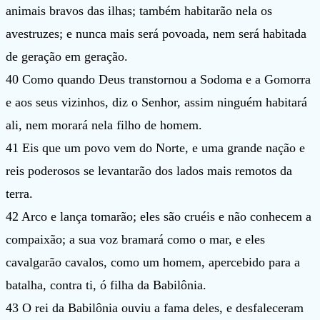
animais bravos das ilhas; também habitarão nela os
avestruzes; e nunca mais será povoada, nem será habitada
de geração em geração.
40 Como quando Deus transtornou a Sodoma e a Gomorra
e aos seus vizinhos, diz o Senhor, assim ninguém habitará
ali, nem morará nela filho de homem.
41 Eis que um povo vem do Norte, e uma grande nação e
reis poderosos se levantarão dos lados mais remotos da
terra.
42 Arco e lança tomarão; eles são cruéis e não conhecem a
compaixão; a sua voz bramará como o mar, e eles
cavalgarão cavalos, como um homem, apercebido para a
batalha, contra ti, ó filha da Babilônia.
43 O rei da Babilônia ouviu a fama deles, e desfaleceram