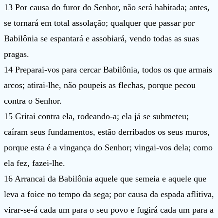
13 Por causa do furor do Senhor, não será habitada; antes,
se tornará em total assolação; qualquer que passar por
Babilônia se espantará e assobiará, vendo todas as suas
pragas.
14 Preparai-vos para cercar Babilônia, todos os que armais
arcos; atirai-lhe, não poupeis as flechas, porque pecou
contra o Senhor.
15 Gritai contra ela, rodeando-a; ela já se submeteu;
caíram seus fundamentos, estão derribados os seus muros,
porque esta é a vingança do Senhor; vingai-vos dela; como
ela fez, fazei-lhe.
16 Arrancai da Babilônia aquele que semeia e aquele que
leva a foice no tempo da sega; por causa da espada aflitiva,
virar-se-á cada um para o seu povo e fugirá cada um para a