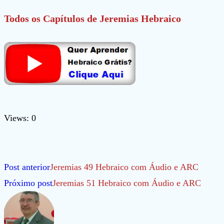
Todos os Capítulos de
Jeremias Hebraico
Views: 0
Leia
Post anterior
Jeremias 49 Hebraico com Áudio e ARC
mais
Próximo post
Jeremias 51 Hebraico com Áudio e ARC
artigos