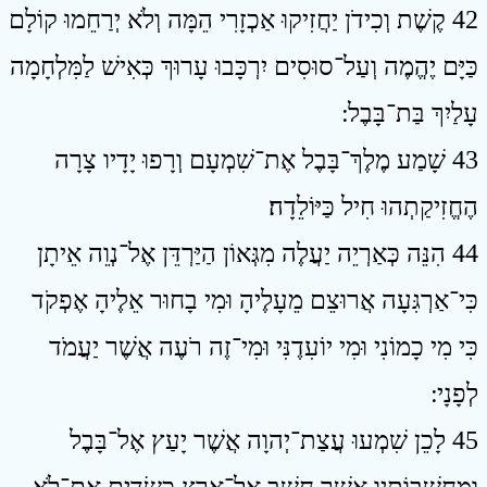
42 קֶשֶׁת וְכִידֹן יַחֲזִיקוּ אַכְזָרִי הֵמָּה וְלֹא יְרַחֵמוּ קוֹלָם
כַּיָּם יֶהֱמֶה וְעַל־סוּסִים יִרְכָּבוּ עָרוּךְ כְּאִישׁ לַמִּלְחָמָה
עָלַיִךְ בַּת־בָּבֶל ׃
43 שָׁמַע מֶלֶךְ־בָּבֶל אֶת־שִׁמְעָם וְרָפוּ יָדָיו צָרָה
הֶחֱזִיקַתְהוּ חִיל כַּיּוֹלֵדָה׃
44 הִנֵּה כְּאַרְיֵה יַעֲלֶה מִגְּאוֹן הַיַּרְדֵּן אֶל־נְוֵה אֵיתָן
כִּי־אַרְגִּעָה אֲרוּצֵם מֵעָלֶיהָ וּמִי בָחוּר אֵלֶיהָ אֶפְקֹד
כִּי מִי כָמוֹנִי וּמִי יוֹעִדֶנִּי וּמִי־זֶה רֹעֶה אֲשֶׁר יַעֲמֹד
לְפָנָי ׃
45 לָכֵן שִׁמְעוּ עֲצַת־יְהוָה אֲשֶׁר יָעַץ אֶל־בָּבֶל