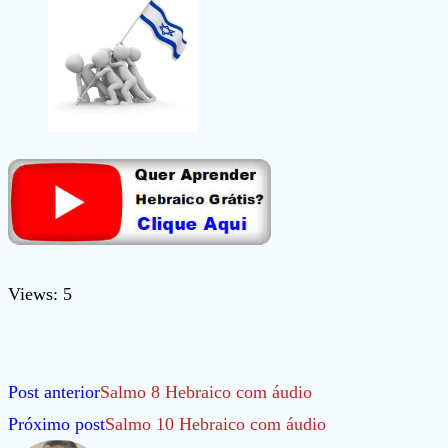
Views: 5
Leia
Post anterior
Salmo 8 Hebraico com áudio
mais
Próximo post
Salmo 10 Hebraico com áudio