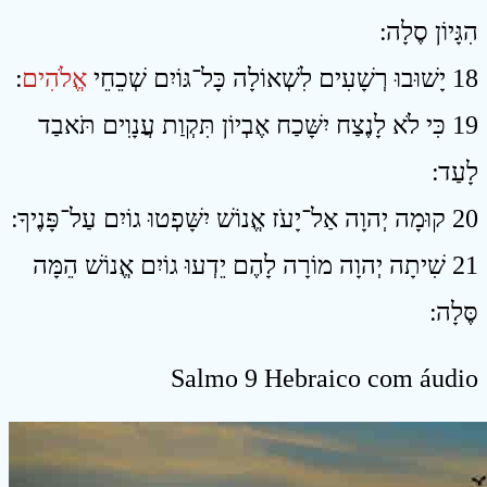
הִגָּיוֹן סֶלָה ׃
18 יָשׁוּבוּ רְשָׁעִים לִשְׁאוֹלָה כָּל־גּוֹיִם שְׁכֵחֵי
אֱלֹהִים
׃
19 כִּי לֹא לָנֶצַח יִשָּׁכַח אֶבְיוֹן תִּקְוַת עֲנָוִים תֹּאבַד
לָעַד ׃
20 קוּמָה יְהוָה אַל־יָעֹז אֱנוֹשׁ יִשָּׁפְטוּ גוֹיִם עַל־פָּנֶיךָ ׃
21 שִׁיתָה יְהוָה מוֹרָה לָהֶם יֵדְעוּ גוֹיִם אֱנוֹשׁ הֵמָּה
סֶּלָה ׃
Salmo 9 Hebraico com áudio