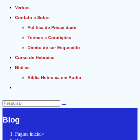
Verbos
Contato e Sobre
Política de Privacidade
Termos e Condições
Direito de ser Esquecido
Curso de Hebraico
Bíblias
Bíblia Hebraica em Áudio
Alternar
pesquisa
do
Pesquisar
site
neste
Blog
site
Página inicial
>