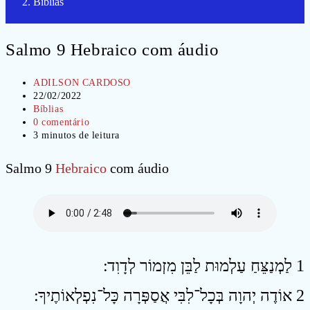
Bíblias
Salmo 9 Hebraico com áudio
Autor
ADILSON CARDOSO
do
Post
22/02/2022
post:
publicado:
Categoria
Bíblias
do
Comentários
0 comentário
post:
do
Tempo
3 minutos de leitura
post:
de
leitura:
Salmo 9
Hebraico
com áudio
1 לַמְנַצֵּחַ עַלְמוּת לַבֵּן מִזְמוֹר לְדָוִד ׃
2 אוֹדֶה יְהוָה בְּכָל־לִבִּי אֲסַפְּרָה כָּל־נִפְלְאוֹתֶיךָ ׃