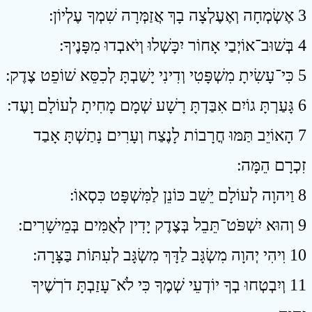
3 אֶשְׂמְחָה וְאֶעֶלְצָה בָךְ אֲזַמְּרָה שִׁמְךָ עֶלְיוֹן ׃
4 בְּשׁוּב־אוֹיְבַי אָחוֹר יִכָּשְׁלוּ וְיֹאבְדוּ מִפָּנֶיךָ ׃
5 כִּי־עָשִׂיתָ מִשְׁפָּטִי וְדִינִי יָשַׁבְתָּ לְכִסֵּא שׁוֹפֵט צֶדֶק ׃
6 גָּעַרְתָּ גוֹיִם אִבַּדְתָּ רָשָׁע שְׁמָם מָחִיתָ לְעוֹלָם וָעֶד ׃
7 הָאוֹיֵב תַּמּוּ חֳרָבוֹת לָנֶצַח וְעָרִים נָתַשְׁתָּ אָבַד
זִכְרָם הֵמָּה ׃
8 וַיהוָה לְעוֹלָם יֵשֵׁב כּוֹנֵן לַמִּשְׁפָּט כִּסְאוֹ ׃
9 וְהוּא יִשְׁפֹּט־תֵּבֵל בְּצֶדֶק יָדִין לְאֻמִּים בְּמֵישָׁרִים ׃
10 וִיהִי יְהוָה מִשְׂגָּב לַדָּךְ מִשְׂגָּב לְעִתּוֹת בַּצָּרָה ׃
11 וְיִבְטְחוּ בְךָ יוֹדְעֵי שְׁמֶךָ כִּי לֹא־עָזַבְתָּ דֹרְשֶׁיךָ