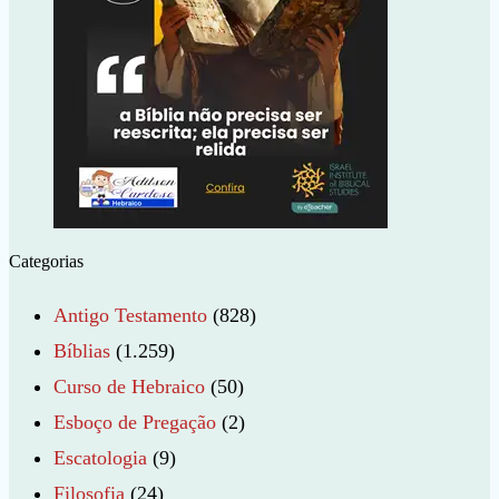
Categorias
Antigo Testamento
(828)
Bíblias
(1.259)
Curso de Hebraico
(50)
Esboço de Pregação
(2)
Escatologia
(9)
Filosofia
(24)