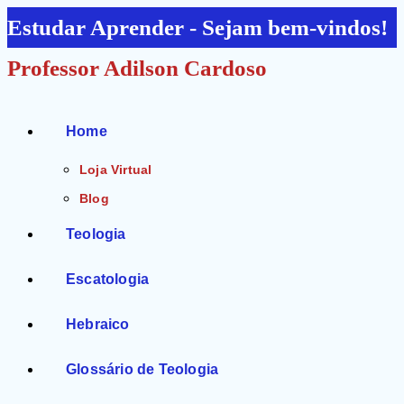
Ir
Estudar Aprender - Sejam bem-vindos!
para
Professor Adilson Cardoso
o
conteúdo
Home
Loja Virtual
Blog
Teologia
Escatologia
Hebraico
Glossário de Teologia