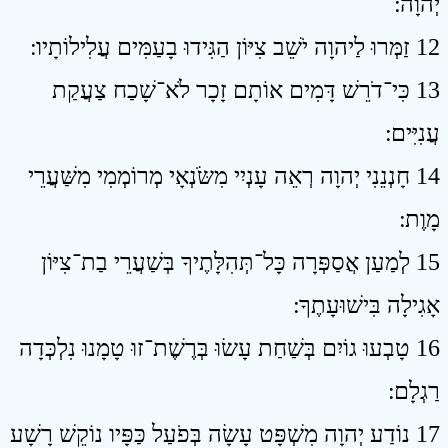
יְהוָה ׃
12 זַמְּרוּ לַיהוָה יֹשֵׁב צִיּוֹן הַגִּידוּ בָעַמִּים עֲלִילוֹתָיו ׃
13 כִּי־דֹרֵשׁ דָּמִים אוֹתָם זָכָר לֹא־שָׁכַח צַעֲקַת
עֲנִיִּים ׃
14 חָנְנֵנִי יְהוָה רְאֵה עָנְיִי מִשֹּׂנְאָי מְרוֹמְמִי מִשַּׁעֲרֵי
מָוֶת ׃
15 לְמַעַן אֲסַפְּרָה כָּל־תְּהִלָּתֶיךָ בְּשַׁעֲרֵי בַת־צִיּוֹן
אָגִילָה בִּישׁוּעָתֶךָ ׃
16 טָבְעוּ גוֹיִם בְּשַׁחַת עָשׂוּ בְּרֶשֶׁת־זוּ טָמָנוּ נִלְכְּדָה
רַגְלָם ׃
17 נוֹדַע יְהוָה מִשְׁפָּט עָשָׂה בְּפֹעַל כַּפָּיו נוֹקֵשׁ רָשָׁע