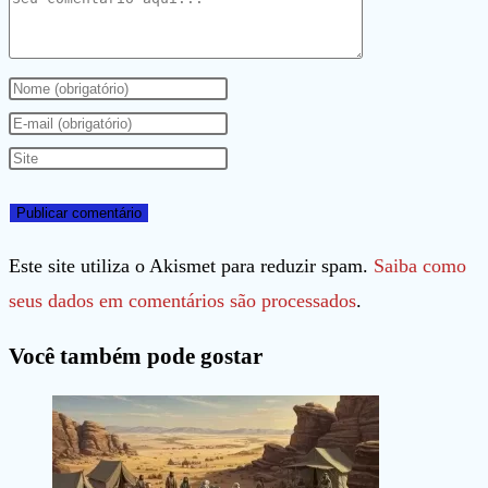
Comentário
Digite
seu
Digite
nome
seu
Digite
ou
endereço
o
nome
de
URL
de
e-
do
Este site utiliza o Akismet para reduzir spam.
Saiba como
usuário
mail
seu
seus dados em comentários são processados
.
para
para
site
Você também pode gostar
comentar
comentar
(opcional)