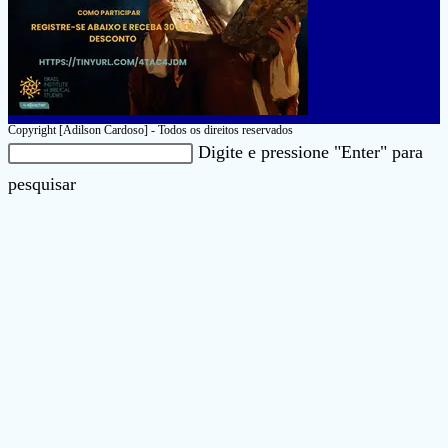
Copyright [Adilson Cardoso] - Todos os direitos reservados
Pesquisar
Digite e pressione "Enter" para
neste
Pressione
pesquisar
site
a
tecla
“Esc”
para
fechar
o
painel
de