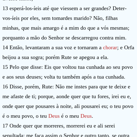
13 esperá-los-íeis até que viessem a ser grandes? Deter-
vos-íeis por eles, sem tomardes marido? Não, filhas
minhas, que mais amargo é a mim do que a vós mesmas;
porquanto a mão do Senhor se descarregou contra mim.
14 Então, levantaram a sua voz e tornaram a
chorar
; e Orfa
beijou a sua sogra; porém Rute se apegou a ela.
15 Pelo que disse: Eis que voltou tua cunhada ao seu povo
e aos seus deuses; volta tu também após a tua cunhada.
16 Disse, porém, Rute: Não me instes para que te deixe e
me afaste de ti; porque, aonde quer que tu fores, irei eu e,
onde quer que pousares à noite, ali pousarei eu; o teu povo
é o meu povo, o teu
Deus
é o meu
Deus
.
17 Onde quer que morreres, morrerei eu e ali serei
sepultada; me faça assim o Senhor e outro tanto, se outra