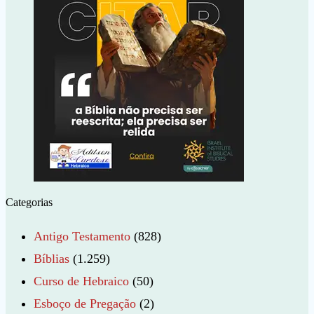
Categorias
Antigo Testamento
(828)
Bíblias
(1.259)
Curso de Hebraico
(50)
Esboço de Pregação
(2)