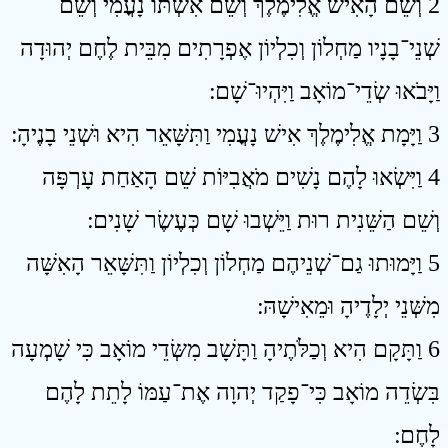
2 וְשֵׁם הָאִישׁ אֱלִימֶלֶךְ וְשֵׁם אִשְׁתּוֹ נָעֳמִי וְשֵׁם
שְׁנֵי־בָנָיו מַחְלוֹן וְכִלְיוֹן אֶפְרָתִים מִבֵּית לֶחֶם יְהוּדָה
וַיָּבֹאוּ שְׂדֵי־מוֹאָב וַיִּהְיוּ־שָׁם ׃
3 וַיָּמָת אֱלִימֶלֶךְ אִישׁ נָעֳמִי וַתִּשָּׁאֵר הִיא וּשְׁנֵי בָנֶיהָ ׃
4 וַיִּשְׂאוּ לָהֶם נָשִׁים מֹאֲבִיּוֹת שֵׁם הָאַחַת עָרְפָּה
וְשֵׁם הַשֵּׁנִית רוּת וַיֵּשְׁבוּ שָׁם כְּעֶשֶׂר שָׁנִים ׃
5 וַיָּמוּתוּ גַם־שְׁנֵיהֶם מַחְלוֹן וְכִלְיוֹן וַתִּשָּׁאֵר הָאִשָּׁה
מִשְּׁנֵי יְלָדֶיהָ וּמֵאִישָׁהּ ׃
6 וַתָּקָם הִיא וְכַלֹּתֶיהָ וַתָּשָׁב מִשְּׂדֵי מוֹאָב כִּי שָׁמְעָה
בִּשְׂדֵה מוֹאָב כִּי־פָקַד יְהוָה אֶת־עַמּוֹ לָתֵת לָהֶם
לָחֶם ׃