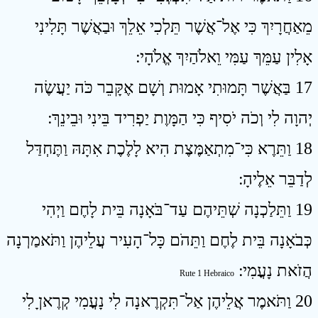
מֵאַחֲרָיִךְ כִּי אֶל־אֲשֶׁר תֵּלְכִי אֵלֵךְ וּבַאֲשֶׁר תָּלִינִי
אָלִין עַמֵּךְ עַמִּי וֵאלֹהַיִךְ אֱלֹהָי ׃
17 בַּאֲשֶׁר תָּמוּתִי אָמוּת וְשָׁם אֶקָּבֵר כֹּה יַעֲשֶׂה
יְהוָה לִי וְכֹה יֹסִיף כִּי הַמָּוֶת יַפְרִיד בֵּינִי וּבֵינֵךְ ׃
18 וַתֵּרֶא כִּי־מִתְאַמֶּצֶת הִיא לָלֶכֶת אִתָּהּ וַתֶּחְדַּל
לְדַבֵּר אֵלֶיהָ ׃
19 וַתֵּלַכְנָה שְׁתֵּיהֶם עַד־בֹּאָנָה בֵּית לָחֶם וַיְהִי
כְּבֹאָנָה בֵּית לֶחֶם וַתֵּהֹם כָּל־הָעִיר עֲלֵיהֶן וַתֹּאמַרְנָה
הֲזֹאת נָעֳמִי ׃
Rute 1 Hebraico
20 וַתֹּאמֶר אֲלֵיהֶן אַל־תִּקְרֶאנָה לִי נָעֳמִי קְרֶאןָ לִי