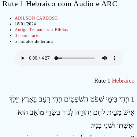
Rute 1 Hebraico com Áudio e ARC
Autor
ADILSON CARDOSO
do
Post
18/01/2024
post:
publicado:
Categoria
Antigo Testamento
/
Bíblias
do
Comentários
0 comentário
post:
do
Tempo
5 minutos de leitura
post:
de
leitura:
Rute 1
Hebraico
1 וַיְהִי בִּימֵי שְׁפֹט הַשֹּׁפְטִים וַיְהִי רָעָב בָּאָרֶץ וַיֵּלֶךְ
אִישׁ מִבֵּית לֶחֶם יְהוּדָה לָגוּר בִּשְׂדֵי מוֹאָב הוּא
וְאִשְׁתּוֹ וּשְׁנֵי בָנָיו ׃