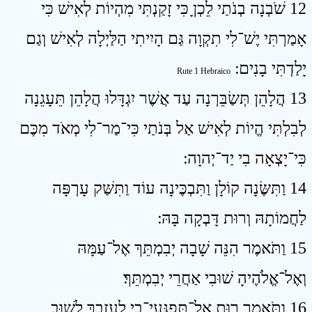
12 שֹׁבְנָה בְנֹתַי לֵכְןָ כִּי זָקַנְתִּי מִהְיוֹת לְאִישׁ כִּי
אָמַרְתִּי יֶשׁ־לִי תִקְוָה גַּם הָיִיתִי הַלַּיְלָה לְאִישׁ וְגַם
יָלַדְתִּי בָנִים ׃
Rute 1 Hebraico
13 הֲלָהֵן תְּשַׂבֵּרְנָה עַד אֲשֶׁר יִגְדָּלוּ הֲלָהֵן תֵּעָגֵנָה
לְבִלְתִּי הֱיוֹת לְאִישׁ אַל בְּנֹתַי כִּי־מַר־לִי מְאֹד מִכֶּם
כִּי־יָצְאָה בִי יַד־יְהוָה ׃
14 וַתִּשֶּׂנָה קוֹלָן וַתִּבְכֶּינָה עוֹד וַתִּשַּׁק עָרְפָּה
לַחֲמוֹתָהּ וְרוּת דָּבְקָה בָּהּ ׃
15 וַתֹּאמֶר הִנֵּה שָׁבָה יְבִמְתֵּךְ אֶל־עַמָּהּ
וְאֶל־אֱלֹהֶיהָ שׁוּבִי אַחֲרֵי יְבִמְתֵּךְ׃
16 וַתֹּאמֶר רוּת אַל־תִּפְגְּעִי־בִי לְעָזְבֵךְ לָשׁוּב