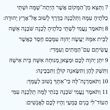
7 וַתֵּצֵא מִן־הַמָּקוֹם אֲשֶׁר הָיְתָה־שָׁמָּה וּשְׁתֵּי
כַלֹּתֶיהָ עִמָּהּ וַתֵּלַכְנָה בַדֶּרֶךְ לָשׁוּב אֶל־אֶרֶץ יְהוּדָה ׃
8 וַתֹּאמֶר נָעֳמִי לִשְׁתֵּי כַלֹּתֶיהָ לֵכְנָה שֹּׁבְנָה אִשָּׁה
לְבֵית אִמָּהּ יַעֲשֶׂה יְהוָה עִמָּכֶם חֶסֶד כַּאֲשֶׁר
עֲשִׂיתֶם עִם־הַמֵּתִים וְעִמָּדִי ׃
9 יִתֵּן יְהוָה לָכֶם וּמְצֶאןָ מְנוּחָה אִשָּׁה בֵּית אִישָׁהּ
וַתִּשַּׁק לָהֶן וַתִּשֶּׂאנָה קוֹלָן וַתִּבְכֶּינָה ׃
10 וַתֹּאמַרְנָה־לָּהּ כִּי־אִתָּךְ נָשׁוּב לְעַמֵּךְ ׃
11 וַתֹּאמֶר נָעֳמִי שֹׁבְנָה בְנֹתַי לָמָּה תֵלַכְנָה עִמִּי
הַעוֹד־לִי בָנִים בְּמֵעַי וְהָיוּ לָכֶם לַאֲנָשִׁים ׃