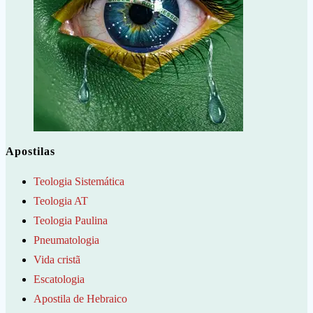
Apostilas
Teologia Sistemática
Teologia AT
Teologia Paulina
Pneumatologia
Vida cristã
Escatologia
Apostila de Hebraico