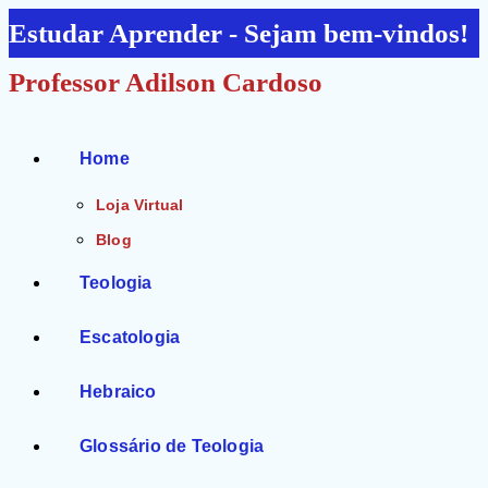
Ir
Estudar Aprender - Sejam bem-vindos!
para
Professor Adilson Cardoso
o
conteúdo
Home
Loja Virtual
Blog
Teologia
Escatologia
Hebraico
Glossário de Teologia