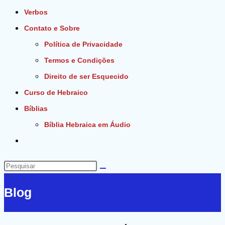
Verbos
Contato e Sobre
Política de Privacidade
Termos e Condições
Direito de ser Esquecido
Curso de Hebraico
Bíblias
Bíblia Hebraica em Áudio
Alternar
pesquisa
do
Pesquisar
site
neste
Blog
site