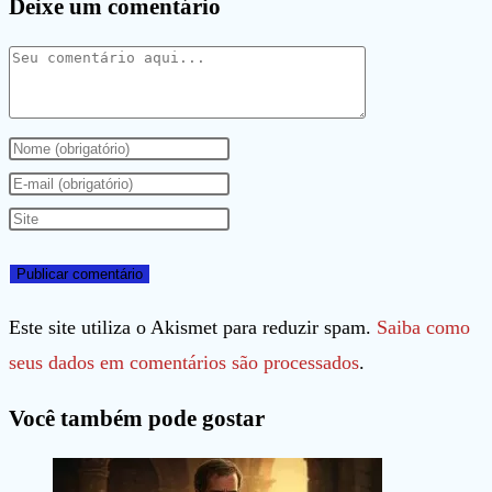
Deixe um comentário
Comentário
Digite
seu
Digite
nome
seu
Digite
ou
endereço
o
nome
de
URL
de
e-
do
Este site utiliza o Akismet para reduzir spam.
Saiba como
usuário
mail
seu
seus dados em comentários são processados
.
para
para
site
Você também pode gostar
comentar
comentar
(opcional)