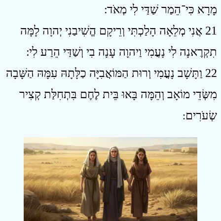
מָרָא כִּי־הֵמַר שַׁדַּי לִי מְאֹד ׃
21 אֲנִי מְלֵאָה הָלַכְתִּי וְרֵיקָם הֱשִׁיבַנִי יְהוָה לָמָּה
תִקְרֶאנָה לִי נָעֳמִי וַיהוָה עָנָה בִי וְשַׁדַּי הֵרַע לִי ׃
22 וַתָּשָׁב נָעֳמִי וְרוּת הַמּוֹאֲבִיָּה כַלָּתָהּ עִמָּהּ הַשָּׁבָה
מִשְּׂדֵי מוֹאָב וְהֵמָּה בָּאוּ בֵּית לֶחֶם בִּתְחִלַּת קְצִיר
שְׂעֹרִים
׃