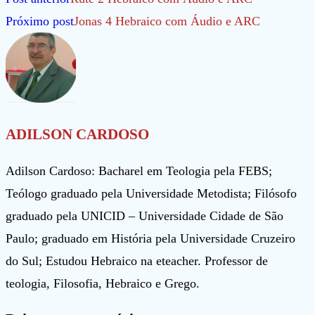
mais
Próximo post
Jonas 4 Hebraico com Áudio e ARC
artigos
ADILSON CARDOSO
Adilson Cardoso: Bacharel em Teologia pela FEBS;
Teólogo graduado pela Universidade Metodista; Filósofo
graduado pela UNICID – Universidade Cidade de São
Paulo; graduado em História pela Universidade Cruzeiro
do Sul; Estudou Hebraico na eteacher. Professor de
teologia, Filosofia, Hebraico e Grego.