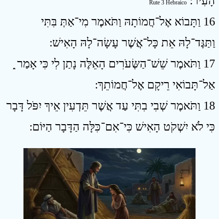
הָעִיר ׃
Rute 3 Hebraico
16 וַתָּבוֹא אֶל־חֲמוֹתָהּ וַתֹּאמֶר מִי־אַתְּ בִּתִּי
וַתַּגֶּד־לָהּ אֵת כָּל־אֲשֶׁר עָשָׂה־לָהּ הָאִישׁ ׃
17 וַתֹּאמֶר שֵׁשׁ־הַשְּׂעֹרִים הָאֵלֶּה נָתַן לִי כִּי אָמַר ֵַ
אַל־תָּבוֹאִי רֵיקָם אֶל־חֲמוֹתֵךְ ׃
18 וַתֹּאמֶר שְׁבִי בִתִּי עַד אֲשֶׁר תֵּדְעִין אֵיךְ יִפֹּל דָּבָר
כִּי לֹא יִשְׁקֹט הָאִישׁ כִּי־אִם־כִּלָּה הַדָּבָר הַיּוֹם ׃