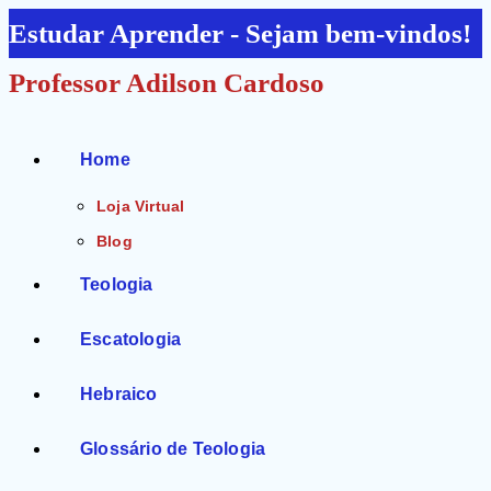
Ir
Estudar Aprender - Sejam bem-vindos!
para
Professor Adilson Cardoso
o
conteúdo
Home
Loja Virtual
Blog
Teologia
Escatologia
Hebraico
Glossário de Teologia