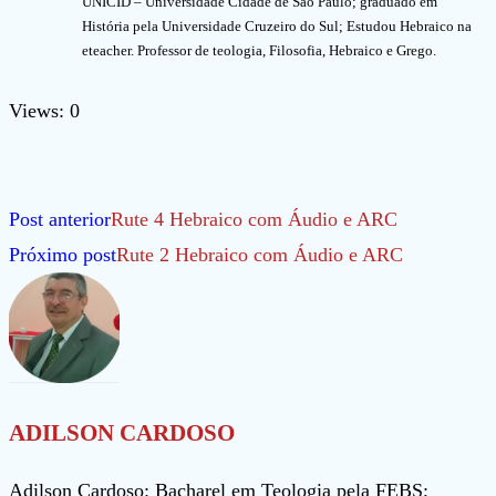
UNICID – Universidade Cidade de São Paulo; graduado em
História pela Universidade Cruzeiro do Sul; Estudou Hebraico na
eteacher. Professor de teologia, Filosofia, Hebraico e Grego.
Views: 0
Leia
Post anterior
Rute 4 Hebraico com Áudio e ARC
mais
Próximo post
Rute 2 Hebraico com Áudio e ARC
artigos
ADILSON CARDOSO
Adilson Cardoso: Bacharel em Teologia pela FEBS;