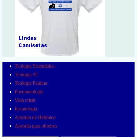
Teologia Sistemática
Teologia AT
Teologia Paulina
Pneumatologia
Vida cristã
Escatologia
Apostila de Hebraico
Apostila para obreiros