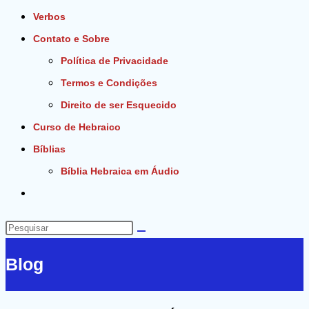
Verbos
Contato e Sobre
Política de Privacidade
Termos e Condições
Direito de ser Esquecido
Curso de Hebraico
Bíblias
Bíblia Hebraica em Áudio
Alternar
pesquisa
do
Pesquisar
site
neste
Blog
site