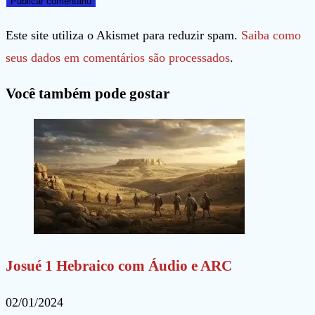
nome
de
URL
de
e-
do
Este site utiliza o Akismet para reduzir spam.
Saiba como
usuário
mail
seu
seus dados em comentários são processados
.
para
para
site
Você também pode gostar
comentar
comentar
(opcional)
Josué 1 Hebraico com Áudio e ARC
02/01/2024