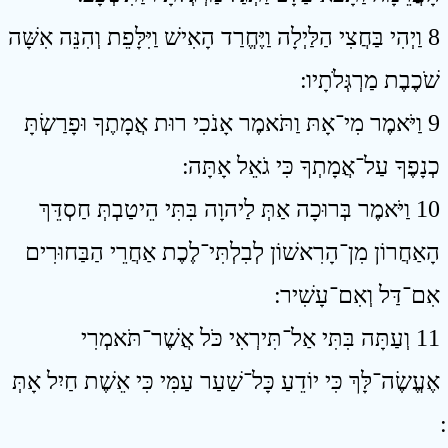
8 וַיְהִי בַּחֲצִי הַלַּיְלָה וַיֶּחֱרַד הָאִישׁ וַיִּלָּפֵת וְהִנֵּה אִשָּׁה
שֹׁכֶבֶת מַרְגְּלֹתָיו ׃
9 וַיֹּאמֶר מִי־אָתּ וַתֹּאמֶר אָנֹכִי רוּת אֲמָתֶךָ וּפָרַשְׂתָּ
כְנָפֶךָ עַל־אֲמָתְךָ כִּי גֹאֵל אָתָּה ׃
10 וַיֹּאמֶר בְּרוּכָה אַתְּ לַיהוָה בִּתִּי הֵיטַבְתְּ חַסְדֵּךְ
הָאַחֲרוֹן מִן־הָרִאשׁוֹן לְבִלְתִּי־לֶכֶת אַחֲרֵי הַבַּחוּרִים
אִם־דַּל וְאִם־עָשִׁיר ׃
11 וְעַתָּה בִּתִּי אַל־תִּירְאִי כֹּל אֲשֶׁר־תֹּאמְרִי
אֶעֱשֶׂה־לָּךְ כִּי יוֹדֵעַ כָּל־שַׁעַר עַמִּי כִּי אֵשֶׁת חַיִל אָתְּ