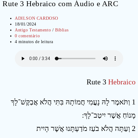
Rute 3 Hebraico com Áudio e ARC
Autor
ADILSON CARDOSO
do
Post
18/01/2024
post:
publicado:
Categoria
Antigo Testamento
/
Bíblias
do
Comentários
0 comentário
post:
do
Tempo
4 minutos de leitura
post:
de
leitura:
Rute 3
Hebraico
1 וַתֹּאמֶר לָהּ נָעֳמִי חֲמוֹתָהּ בִּתִּי הֲלֹא אֲבַקֶּשׁ־לָךְ
מָנוֹחַ אֲשֶׁר יִיטַב־לָךְ ׃
2 וְעַתָּה הֲלֹא בֹעַז מֹדַעְתָּנוּ אֲשֶׁר הָיִית