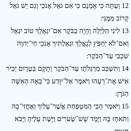
12 וְעַתָּה כִּי אָמְנָם כִּי אִם גֹאֵל אָנֹכִי וְגַם יֵשׁ גֹּאֵל
קָרוֹב מִמֶּנִּי ׃
13 לִינִי הַלַּיְלָה וְהָיָה בַבֹּקֶר אִם־יִגְאָלֵךְ טוֹב יִגְאָל
וְאִם־לֹא יַחְפֹּץ לְגָאֳלֵךְ וּגְאַלְתִּיךְ אָנֹכִי חַי־יְהוָה
שִׁכְבִי עַד־הַבֹּקֶר ׃
14 וַתִּשְׁכַּב מַרְגְּלֹתָו עַד־הַבֹּקֶר וַתָּקָם בְּטֶרֶום יַכִּיר
אִישׁ אֶת־רֵעֵהוּ וַיֹּאמֶר אַל־יִוָּדַע כִּי־בָאָה הָאִשָּׁה
הַגֹּרֶן ׃
15 וַיֹּאמֶר הָבִי הַמִּטְפַּחַת אֲשֶׁר־עָלַיִךְ וְאֶחֳזִי־בָהּ
וַתֹּאחֶז בָּהּ וַיָּמָד שֵׁשׁ־שְׂעֹרִים וַיָּשֶׁת עָלֶיהָ וַיָּבֹא