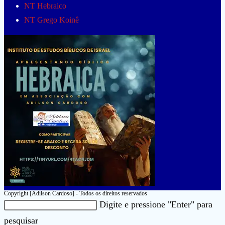
NT Hebraico
NT Grego Koinê
Copyright [Adilson Cardoso] - Todos os direitos reservados
Pesquisar
Digite e pressione "Enter" para
neste
Pressione
pesquisar