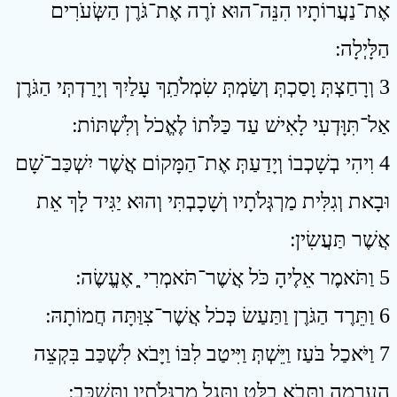
אֶת־נַעֲרוֹתָיו הִנֵּה־הוּא זֹרֶה אֶת־גֹּרֶן הַשְּׂעֹרִים
הַלָּיְלָה ׃
3 וְרָחַצְתְּ וָסַכְתְּ וְשַׂמְתְּ שִׂמְלֹתִַךְ עָלַיִךְ וְיָרַדְתְּי הַגֹּרֶן
אַל־תִּוָּדְעִי לָאִישׁ עַד כַּלֹּתוֹ לֶאֱכֹל וְלִשְׁתּוֹת ׃
4 וִיהִי בְשָׁכְבוֹ וְיָדַעַתְּ אֶת־הַמָּקוֹם אֲשֶׁר יִשְׁכַּב־שָׁם
וּבָאת וְגִלִּית מַרְגְּלֹתָיו וְשָׁכָבְתִּי וְהוּא יַגִּיד לָךְ אֵת
אֲשֶׁר תַּעֲשִׂין ׃
5 וַתֹּאמֶר אֵלֶיהָ כֹּל אֲשֶׁר־תֹּאמְרִי ֵַ אֶעֱשֶׂה ׃
6 וַתֵּרֶד הַגֹּרֶן וַתַּעַשׂ כְּכֹל אֲשֶׁר־צִוַּתָּה חֲמוֹתָהּ ׃
7 וַיֹּאכַל בֹּעַז וַיֵּשְׁתְּ וַיִּיטַב לִבּוֹ וַיָּבֹא לִשְׁכַּב בִּקְצֵה
הָעֲרֵמָה וַתָּבֹא בַלָּט וַתְּגַל מַרְגְּלֹתָיו וַתִּשְׁכָּב ׃