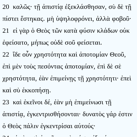
20 καλῶς· τῇ ἀπιστίᾳ ἐξεκλάσθησαν, σὺ δὲ τῇ
πίστει ἕστηκας. μὴ ὑψηλοφρόνει, ἀλλὰ φοβοῦ·
21 εἰ γὰρ ὁ Θεὸς τῶν κατὰ φύσιν κλάδων οὐκ
ἐφείσατο, μήπως οὐδὲ σοῦ φείσεται.
22 ἴδε οὖν χρηστότητα καὶ ἀποτομίαν Θεοῦ,
ἐπὶ μὲν τοὺς πεσόντας ἀποτομίαν, ἐπὶ δὲ σὲ
χρηστότητα, ἐὰν ἐπιμείνῃς τῇ χρηστότητι· ἐπεὶ
καὶ σὺ ἐκκοπήσῃ.
23 καὶ ἐκεῖνοι δέ, ἐὰν μὴ ἐπιμείνωσι τῇ
ἀπιστίᾳ, ἐγκεντρισθήσονται· δυνατὸς γάρ ἐστιν
ὁ Θεὸς πάλιν ἐγκεντρίσαι αὐτούς·