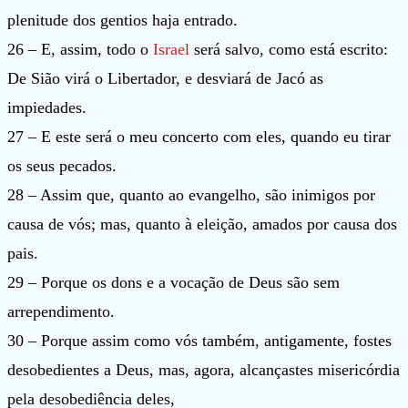
plenitude dos gentios haja entrado.
26 – E, assim, todo o
Israel
será salvo, como está escrito:
De Sião virá o Libertador, e desviará de Jacó as
impiedades.
27 – E este será o meu concerto com eles, quando eu tirar
os seus pecados.
28 – Assim que, quanto ao evangelho, são inimigos por
causa de vós; mas, quanto à eleição, amados por causa dos
pais.
29 – Porque os dons e a vocação de Deus são sem
arrependimento.
30 – Porque assim como vós também, antigamente, fostes
desobedientes a Deus, mas, agora, alcançastes misericórdia
pela desobediência deles,