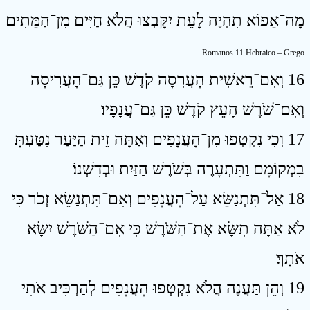
מָה־אֵפוֹא תִהְיֶה לָעֵת יִקָּבְצוּ הֲלֹא חַיִּים מִן־הַמֵּתִים׃
Romanos 11 Hebraico – Grego
16 וְאִם־רֵאשִׁית הָעֲרִסָה קֹדֶשׁ כֵּן גַּם־הָעֲרִיסָה
וְאִם־שֹׁרֶשׁ הָעֵץ קֹדֶשׁ כֵּן גַּם־עֲנָפָיו׃
17 וְכִי נִקְטְפוּ מִן־הָעֲנָפִים וְאַתָּה זֵית הַיַּעַר נִטַּעְתָּ
בִמְקוֹמָם וַתִּתְעָרֶה בְּשֹׁרֶשׁ הַזַּיִת וּבְדִשְׁנוֹ׃
18 אַל־תִּתְנַשֵּׂא עַל־הָעֲנָפִים וְאִם־תִּתְנַשֵּׂא זְכֹר כִּי
לֹא אַתָּה תִשָּׂא אֶת־הַשֹּׁרֶשׁ כִּי אִם־הַשֹּׁרֶשׁ יִשָּׂא
אֹתָךְ׃
19 וְהֵן תַּעֲנֶה הֲלֹא נִקְטְפוּ הָעֲנָפִים לְהַרְכִּיב אֹתִי