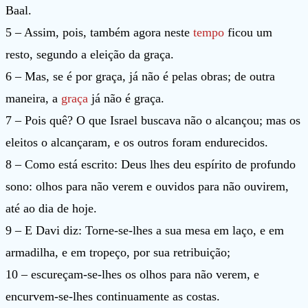
Baal.
5 – Assim, pois, também agora neste
tempo
ficou um
resto, segundo a eleição da graça.
6 – Mas, se é por graça, já não é pelas obras; de outra
maneira, a
graça
já não é graça.
7 – Pois quê? O que Israel buscava não o alcançou; mas os
eleitos o alcançaram, e os outros foram endurecidos.
8 – Como está escrito: Deus lhes deu espírito de profundo
sono: olhos para não verem e ouvidos para não ouvirem,
até ao dia de hoje.
9 – E Davi diz: Torne-se-lhes a sua mesa em laço, e em
armadilha, e em tropeço, por sua retribuição;
10 – escureçam-se-lhes os olhos para não verem, e
encurvem-se-lhes continuamente as costas.