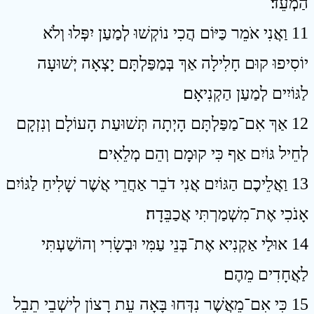
הַמְעֵד׃
11 וַאֲנִי אֹמֵר כַּיּוֹם הֲכִי נוֹקְשׁוּ לְמַעַן יִפְּלוּ וְלֹא
יוֹסִיפוּ קוּם חָלִילָה אַךְ בְּמַפַּלְתָּם יָצְאָה יְשׁוּעָה
לַגּוֹיִים לְמַעַן הַקְנִיאָם׃
12 אַךְ אִם־מַפַּלְתָּם הָיְתָה תְּשׁוּעַת הָעוֹלָם וְנִזְקָם
לְחֵיל גּוֹיִם אַף כִּי קוּמָם וְהֵם מְלֵאִים׃
13 וַאֲלֵיכֶם הַגּוֹיִם אֲנִי דֹבֵר אַחֲרֵי אֲשֶׁר שָׁלִיחַ לַגּוֹיִם
אָנֹכִי אֶת־מִשְׁמַרְתִּי אֲכַבֵּדָה׃
14 אוּלַי אַקְנִיא אֶת־בְּנֵי עַמִּי וּבְשָׂרִי וְהוֹשַׁעְתִּי
לַאֲחָדִים מֵהֶם׃
15 כִּי אִם־מֵאֲשֶׁר נִדְּחוּ בָּאָה עֵת רָצוֹן לְישְׁבֵי תֵבֵל