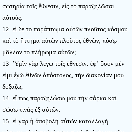
σωτηρία τοῖς ἔθνεσιν, εἰς τὸ παραζηλῶσαι
αὐτούς.
12 εἰ δὲ τὸ παράπτωμα αὐτῶν πλοῦτος κόσμου
καὶ τὸ ἥττημα αὐτῶν πλοῦτος ἐθνῶν, πόσῳ
μᾶλλον τὸ πλήρωμα αὐτῶν;
13 ῾Υμῖν γὰρ λέγω τοῖς ἔθνεσιν. ἐφ᾿ ὅσον μὲν
εἰμι ἐγὼ ἐθνῶν ἀπόστολος, τὴν διακονίαν μου
δοξάζω,
14 εἴ πως παραζηλώσω μου τὴν σάρκα καὶ
σώσω τινὰς ἐξ αὐτῶν.
15 εἰ γὰρ ἡ ἀποβολὴ αὐτῶν καταλλαγὴ