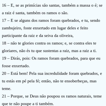
16 – E, se as primícias são santas, também a massa o é; se
a raiz é santa, também os ramos o são.
17 – E se alguns dos ramos foram quebrados, e tu, sendo
zambujeiro, foste enxertado em lugar deles e feito
participante da raiz e da seiva da oliveira,
18 – não te glories contra os ramos; e, se contra eles te
gloriares, não és tu que sustentas a raiz, mas a raiz a ti.
19 – Dirás, pois: Os ramos foram quebrados, para que eu
fosse enxertado.
20 – Está bem! Pela sua incredulidade foram quebrados, e
tu estás em pé pela fé; então, não te ensoberbeças, mas
teme.
21 – Porque, se Deus não poupou os ramos naturais, teme
que te não poupe a ti também.