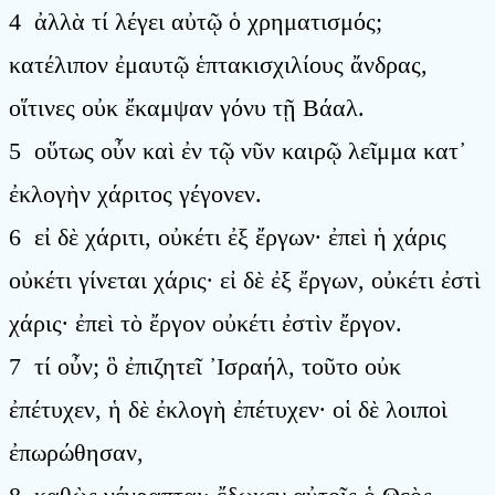
4 ἀλλὰ τί λέγει αὐτῷ ὁ χρηματισμός;
κατέλιπον ἐμαυτῷ ἑπτακισχιλίους ἄνδρας,
οἵτινες οὐκ ἔκαμψαν γόνυ τῇ Βάαλ.
5 οὕτως οὖν καὶ ἐν τῷ νῦν καιρῷ λεῖμμα κατ᾿
ἐκλογὴν χάριτος γέγονεν.
6 εἰ δὲ χάριτι, οὐκέτι ἐξ ἔργων· ἐπεὶ ἡ χάρις
οὐκέτι γίνεται χάρις· εἰ δὲ ἐξ ἔργων, οὐκέτι ἐστὶ
χάρις· ἐπεὶ τὸ ἔργον οὐκέτι ἐστὶν ἔργον.
7 τί οὖν; ὃ ἐπιζητεῖ ᾿Ισραήλ, τοῦτο οὐκ
ἐπέτυχεν, ἡ δὲ ἐκλογὴ ἐπέτυχεν· οἱ δὲ λοιποὶ
ἐπωρώθησαν,