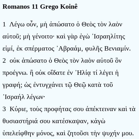
Romanos 11 Grego Koinê
1 Λέγω οὖν, μὴ ἀπώσατο ὁ Θεὸς τὸν λαὸν
αὐτοῦ; μὴ γένοιτο· καὶ γὰρ ἐγὼ ᾿Ισραηλίτης
εἰμί, ἐκ σπέρματος ᾿Αβραάμ, φυλῆς Βενιαμίν.
2 οὐκ ἀπώσατο ὁ Θεὸς τὸν λαὸν αὐτοῦ ὃν
προέγνω. ἢ οὐκ οἴδατε ἐν ᾿Ηλίᾳ τί λέγει ἡ
γραφή; ὡς ἐντυγχάνει τῷ Θεῷ κατὰ τοῦ
᾿Ισραήλ λέγων·
3 Κύριε, τοὺς προφήτας σου ἀπέκτειναν καὶ τὰ
θυσιαστήριά σου κατέσκαψαν, κἀγὼ
ὑπελείφθην μόνος, καὶ ζητοῦσι τὴν ψυχήν μου.