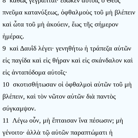
8 καθὼς γέγραπται· ἔδωκεν αὐτοῖς ὁ Θεὸς
πνεῦμα κατανύξεως, ὀφθαλμοὺς τοῦ μὴ βλέπειν
καὶ ὦτα τοῦ μὴ ἀκούειν, ἕως τῆς σήμερον
ἡμέρας.
9 καὶ Δαυῒδ λέγει· γενηθήτω ἡ τράπεζα αὐτῶν
εἰς παγίδα καὶ εἰς θήραν καὶ εἰς σκάνδαλον καὶ
εἰς ἀνταπόδομα αὐτοῖς·
10 σκοτισθήτωσαν οἱ ὀφθαλμοὶ αὐτῶν τοῦ μὴ
βλέπειν, καὶ τὸν νῶτον αὐτῶν διὰ παντὸς
σύγκαμψον.
11 Λέγω οὖν, μὴ ἔπταισαν ἵνα πέσωσιν; μὴ
γένοιτο· ἀλλὰ τῷ αὐτῶν παραπτώματι ἡ