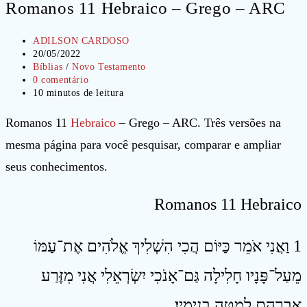
Romanos 11 Hebraico – Grego – ARC
Autor
ADILSON CARDOSO
do
Post
20/05/2022
post:
publicado:
Categoria
Bíblias
/
Novo Testamento
do
Comentários
0 comentário
post:
do
Tempo
10 minutos de leitura
post:
de
leitura:
Romanos 11
Hebraico
– Grego – ARC. Três versões na
mesma página para você pesquisar, comparar e ampliar
seus conhecimentos.
Romanos 11 Hebraico
1 וַאֲנִי אֹמֵר כַּיּוֹם הֲכִי הִשְׁלִיךְ אֱלֹהִים אֶת־עַמּוֹ
מֵעַל־פָּנָיו חָלִילָה גַּם־אָנֹכִי יִשְׂרְאֵלִי אֲנִי מִזֶּרַע
אַבְרָהָם לְמַטֵּה בִנְיָמִין׃