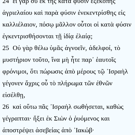
24 εἰ γὰρ σὺ ἐκ τῆς κατὰ φύσιν ἐξεκόπης
ἀγριελαίου καὶ παρὰ φύσιν ἐνεκεντρίσθης εἰς
καλλιέλαιον, πόσῳ μᾶλλον οὗτοι οἱ κατὰ φύσιν
ἐγκεντρισθήσονται τῇ ἰδίᾳ ἐλαίᾳ;
25 Οὐ γὰρ θέλω ὑμᾶς ἀγνοεῖν, ἀδελφοί, τὸ
μυστήριον τοῦτο, ἵνα μὴ ἦτε παρ᾿ ἑαυτοῖς
φρόνιμοι, ὅτι πώρωσις ἀπὸ μέρους τῷ ᾿Ισραὴλ
γέγονεν ἄχρις οὗ τὸ πλήρωμα τῶν ἐθνῶν
εἰσέλθῃ,
26 καὶ οὕτω πᾶς ᾿Ισραὴλ σωθήσεται, καθὼς
γέγραπται· ἥξει ἐκ Σιὼν ὁ ῥυόμενος και
ἀποστρέψει ἀσεβείας ἀπὸ ᾿Ιακώβ·