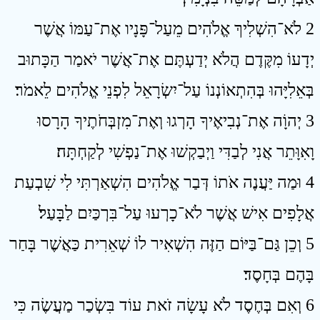
2 לֹא־הִשְׁלִיךְ אֱלֹהִים מֵעַל־פָּנָיו אֶת־עַמּוֹ אֲשֶׁר
יְדָעוֹ מִקֶּדֶם הֲלֹא יְדַעְתֶּם אֶת־אֲשֶׁר יֹאמַר הַכָּתוּב
בְּאֵלִיָּהוּ בְּהִתְאוֹנְנוֹ עַל־יִשְׂרָאֵל לִפְנֵי אֱלֹהִים לֵאמֹר׃
3 יְהוָֹה אֶת־נְבִיאֶיךָ הָרְגוּ וְאֶת־מִזְבְּחֹתֶיךָ הָרָסוּ
וָאִוָּתֵר אֲנִי לְבַדִּי וַיְבַקְשׁוּ אֶת־נַפְשִׁי לְקַחְתָּה׃
4 וּמַה יַּעֲנֶה אֹתוֹ דְּבַר אֱלֹהִים הִשְׁאַרְתִּי לִי שִׁבְעַת
אֲלָפִים אִישׁ אֲשֶׁר לֹא־כָרְעוּ עַל־בִּרְכַּיִם לַבָּעַל׃
5 וְכֵן גַּם־בַּיּוֹם הַזֶּה הִשְׁאִיר לוֹ שְׁאֵרִית כַּאֲשֶׁר בָּחַר
בָּהֶם בְּחָסֶד׃
6 וְאִם בְּחֶסֶד לֹא עָשָׂה זֹאת עוֹד בִּשְׂכַר מַעֲשֶׂה כִּי