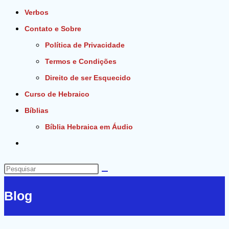
Verbos
Contato e Sobre
Política de Privacidade
Termos e Condições
Direito de ser Esquecido
Curso de Hebraico
Bíblias
Bíblia Hebraica em Áudio
Alternar
pesquisa
do
Pesquisar
site
neste
Blog
site