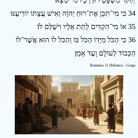
יַחְקֹר מִשְׁפָּטָיו וּדְרָכָיו מִי יִמְצָא׃
34 כִּי מִי־תִכֵּן אֶת־רוּחַ יְהוָֹה וְאִישׁ עֲצָתוֹ יוֹדִיעֶנּוּ׃
35 אוֹ מִי־הִקְדִּים לָתֵת אֵלָיו וִישֻׁלַּם לוֹ׃
36 כִּי הַכֹּל מִיָּדוֹ הַכֹּל בּוֹ וְהַכֹּל לוֹ הוּא אֲשֶׁר־לוֹ
הַכָּבוֹד לְעוֹלָם וָעֶד אָמֵן׃
Romanos 11 Hebraico – Grego