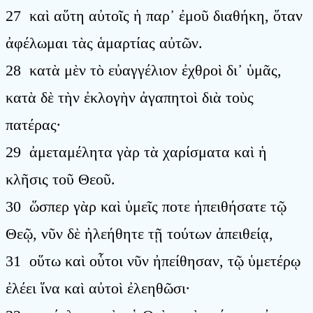
27 καὶ αὕτη αὐτοῖς ἡ παρ᾿ ἐμοῦ διαθήκη, ὅταν
ἀφέλωμαι τὰς ἁμαρτίας αὐτῶν.
28 κατὰ μὲν τὸ εὐαγγέλιον ἐχθροὶ δι᾿ ὑμᾶς,
κατὰ δὲ τὴν ἐκλογὴν ἀγαπητοὶ διὰ τοὺς
πατέρας·
29 ἀμεταμέλητα γὰρ τὰ χαρίσματα καὶ ἡ
κλῆσις τοῦ Θεοῦ.
30 ὥσπερ γὰρ καὶ ὑμεῖς ποτε ἠπειθήσατε τῷ
Θεῷ, νῦν δὲ ἠλεήθητε τῇ τούτων ἀπειθείᾳ,
31 οὕτω καὶ οὗτοι νῦν ἠπείθησαν, τῷ ὑμετέρῳ
ἐλέει ἵνα καὶ αὐτοὶ ἐλεηθῶσι·