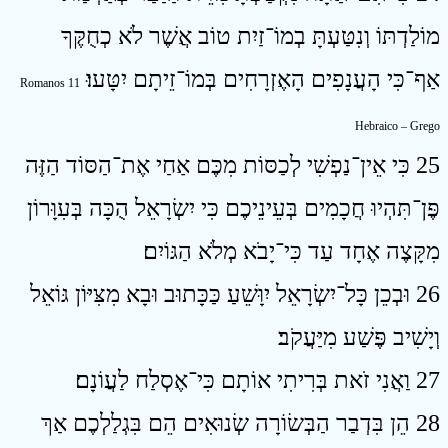
מוֹלַדְתּוֹ וְנִטַּעְתָּ בְמוֹ־זַיִת טוֹב אֲשֶׁר לֹא כְחֻקֶּךָ
אַף־כִּי הָעֲנָפִים הָאֶזְרָחִים בְּמוֹ־זֵיתָם יִטָּעוּ׃
Romanos 11
Hebraico – Grego
25 כִּי אֵין־נַפְשִׁי לְכַסּוֹת מִכֶּם אַחַי אֶת־הַסּוֹד הַזֶּה
פֶּן־תִּהְיוּ חֲכָמִים בְּעֵינֵיכֶם כִּי יִשְׂרָאֵל הֻכָּה בְּעִוָּרוֹן
מִקָּצֶה אֶחָד עַד כִּי־יָבֹא מְלֹא הַגּוֹיִם׃
26 וּבְכֵן כָּל־יִשְׂרָאֵל יִוָּשֵׁעַ כַּכָּתוּב וּבָא מִצִּיּוֹן גּוֹאֵל
וְיָשִׁיב פֶּשַׁע מִיַּעֲקֹב׃
27 וַאֲנִי זֹאת בְּרִיתִי אוֹתָם כִּי־אֶסְלַח לַעֲוֹנָם׃
28 הֵן בִּדְבַר הַבְּשׂוֹרָה שְׂנוּאִים הֵם בִּגְלַלְכֶם אַךְ