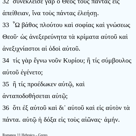
32 συνέκλεισε γὰρ ὁ Θεὸς τοὺς πάντας εἰς
ἀπείθειαν, ἵνα τοὺς πάντας ἐλεήσῃ.
33 ῏Ω βάθος πλούτου καὶ σοφίας καὶ γνώσεως
Θεοῦ· ὡς ἀνεξερεύνητα τὰ κρίματα αὐτοῦ καὶ
ἀνεξιχνίαστοι αἱ ὁδοὶ αὐτοῦ.
34 τίς γὰρ ἔγνω νοῦν Κυρίου; ἢ τίς σύμβουλος
αὐτοῦ ἐγένετο;
35 ἢ τίς προέδωκεν αὐτῷ, καὶ
ἀνταποδοθήσεται αὐτῷ;
36 ὅτι ἐξ αὐτοῦ καὶ δι᾿ αὐτοῦ καὶ εἰς αὐτὸν τὰ
πάντα. αὐτῷ ἡ δόξα εἰς τοὺς αἰῶνας· ἀμήν.
Romanos 11 Hebraico – Grego