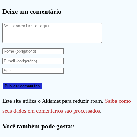
Deixe um comentário
Comentário
Digite
seu
Digite
nome
seu
Digite
ou
endereço
o
nome
de
URL
de
e-
do
Este site utiliza o Akismet para reduzir spam.
Saiba como
usuário
mail
seu
seus dados em comentários são processados
.
para
para
site
Você também pode gostar
comentar
comentar
(opcional)