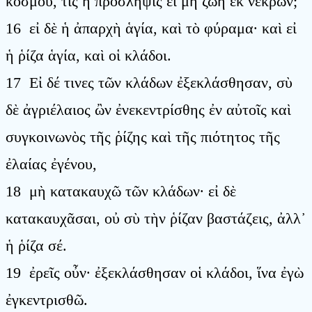
κόσμου, τίς ἡ πρόσληψις εἰ μὴ ζωὴ ἐκ νεκρῶν;
16 εἰ δὲ ἡ ἀπαρχὴ ἁγία, καὶ τὸ φύραμα· καὶ εἰ
ἡ ῥίζα ἁγία, καὶ οἱ κλάδοι.
17 Εἰ δέ τινες τῶν κλάδων ἐξεκλάσθησαν, σὺ
δὲ ἀγριέλαιος ὢν ἐνεκεντρίσθης ἐν αὐτοῖς καὶ
συγκοινωνὸς τῆς ῥίζης καὶ τῆς πιότητος τῆς
ἐλαίας ἐγένου,
18 μὴ κατακαυχῶ τῶν κλάδων· εἰ δὲ
κατακαυχᾶσαι, οὐ σὺ τὴν ῥίζαν βαστάζεις, ἀλλ᾿
ἡ ῥίζα σέ.
19 ἐρεῖς οὖν· ἐξεκλάσθησαν οἱ κλάδοι, ἵνα ἐγὼ
ἐγκεντρισθῶ.