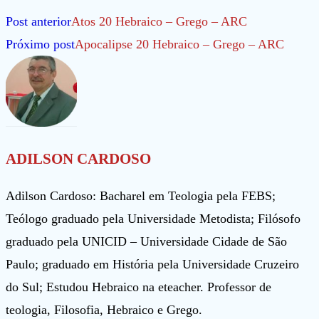
Leia
Post anterior
Atos 20 Hebraico – Grego – ARC
mais
Próximo post
Apocalipse 20 Hebraico – Grego – ARC
artigos
ADILSON CARDOSO
Adilson Cardoso: Bacharel em Teologia pela FEBS;
Teólogo graduado pela Universidade Metodista; Filósofo
graduado pela UNICID – Universidade Cidade de São
Paulo; graduado em História pela Universidade Cruzeiro
do Sul; Estudou Hebraico na eteacher. Professor de
teologia, Filosofia, Hebraico e Grego.