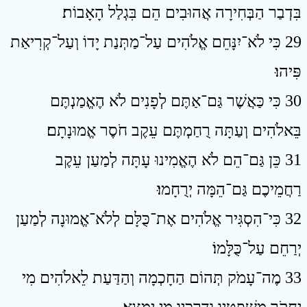
בִּדְבַר הַבְּחִירָה אֲהוּבִים הֵם בִּגְלַל הָאָבוֹת׃
29 כִּי לֹא־יִנָּחֵם אֱלֹהִים עַל־מַתְּנַת יָדוֹ וְעַל־קְרִיאַת
פִּיהוּ׃
30 כִּי כַּאֲשֶׁר גַּם־אַתֶּם לְפָנִים לֹא הֶאֱמַנְתֶּם
בֵּאלֹהִים וְעַתָּה רֻחַמְתֶּם עֵקֶב חֹסֶר אֱמוּנָתָם׃
31 כֵּן גַּם־הֵם לֹא הֶאֱמִינוּ עָתָּה לְמַעַן עֵקֶב
רַחֲמֵיכֶם גַּם־הֵמָּה יְרֻחָמוּ׃
32 כִּי־הִסְגִּיר אֱלֹהִים אֶת־כֻּלָּם לְלֹא־אֱמוּנָה לְמַעַן
יְרַחֵם עַל־כֻּלָּמוֹ׃
33 מֶה־עָמֹק תְּהוֹם הַחָכְמָה וְהַדַּעַת לֵאלֹהִים מִי