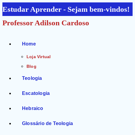
Ir
Estudar Aprender - Sejam bem-vindos!
para
Professor Adilson Cardoso
o
conteúdo
Home
Loja Virtual
Blog
Teologia
Escatologia
Hebraico
Glossário de Teologia