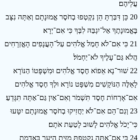
עֲלֵיהֶם׃
20 כֵּן דִּבַּרְתָּ הֵן נִקְטְפוּ בְחֹסֶר אֱמוּנָתָם וְאַתָּה נִצָּב
בֶּאֱמוּנָתֶךָ אַל־יִגְבַּהּ לִבְּךָ כִּי אִם־יְרָא׃
21 כִּי אִם־לֹא חָמַל אֱלֹהִים עַל־הָעֲנָפִים הָאֱזְרָחִים
הֲלֹא גַּם־עָלֶיךָ לֹא־יַחְמֹל׃
22 שׁוּר־נָא אֵפוֹא חֶסֶד אֱלֹהִים וּמִשְׁפָּטוֹ הַנּוֹרָא
לָאֵלֶּה הַנּוֹקָשִׁים מִשְׁפָּט נוֹרָא וּלְךָ חֶסֶד אֱלֹהִים
אִם־אָרְחוֹת חֶסֶד תִּשְׁמֹר וְאִם־אַיִן גַּם־אַתָּה תִּגָּדֵעַ׃
23 וְגַם־הֵם אִם־לֹא יַחֲזִיקוּ בְחֹסֶר אֱמוּנָתָם יִטָּעוּ
כִּי־יָכֹל אֱלֹהִים לָשׁוּב לָטַעַת אֹתָם׃
24 כִּי אִם־אַתָּה נִקְטַפְתָּ מִזֵּית הַיַּעַר בְּאַדְמַת