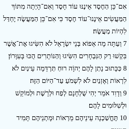
אִם־כֵּן הַחֶסֶד אֵינֶנּוּ עוֹד חָסֶד וְאִם־הָיְתָה מִתּוֹךְ
הַמַּעֲשִׂים אֵינֶנוּ־עוֹד חֶסֶד כִּי אִם־כֵּן הַמַּעֲשֶׂה יֶחְדַּל
לִהְיוֹת מַעֲשֶׂה׃
7 וְעַתָּה מָה אֵפוֹא בְּנֵי יִשְׂרָאֵל לֹא הִשִּׂיגוּ אֶת־אֲשֶׁר
בִּקְשׁוּ רַק הַנִּבְחָרִים הִשִּׂיגוּ וְהַנּוֹתָרִים הֻכּוּ בָּעִוָּרוֹן׃
8 כַּכָּתוּב נָתַן לָהֶם יְהוָֹה רוּחַ תַּרְדֵּמָה עֵינַיִם לֹא
לִרְאוֹת וְאָזְנַיִם לֹא לִשְׁמֹעַ עַד־הַיּוֹם הַזֶּה׃
9 וְדָוִד אֹמֵר יְהִי שֻׁלְחָנָם לְפַח וּלְרָשֶׁת וּלְמוֹקֵשׁ
וּלְשִׁלּוּמִים לָהֶם׃
10 תֶּחֱשַׁכְנָה עֵינֵיהֶם מֵרְאוֹת וּמָתְנֵיהֶם תָּמִיד