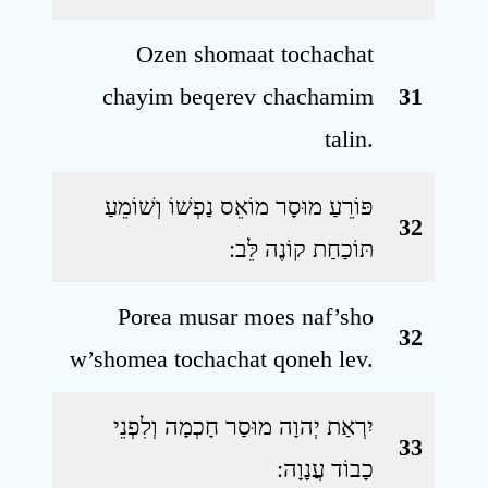
Ozen shomaat tochachat
chayim beqerev chachamim
31
talin.
פּוֹרֵעַ מוּסָר מוֹאֵס נַפְשׁוֹ וְשׁוֹמֵעַ
32
תּוֹכַחַת קוֹנֶה לֵּב ׃
Porea musar moes naf’sho
32
w’shomea tochachat qoneh lev.
יִרְאַת יְהוָה מוּסַר חָכְמָה וְלִפְנֵי
33
כָבוֹד עֲנָוָה ׃