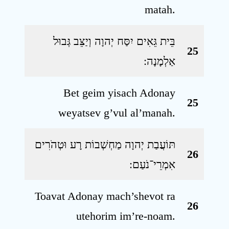
matah.
בֵּית גֵּאִים יִסַּח יְהוָה וְיַצֵּב גְּבוּל
25
אַלְמָנָה ׃
Bet geim yisach Adonay
25
weyatsev g’vul al’manah.
תּוֹעֲבַת יְהוָה מַחְשְׁבוֹת רָע וּטְהֹרִים
26
אִמְרֵי־נֹעַם ׃
Toavat Adonay mach’shevot ra
26
utehorim im’re-noam.