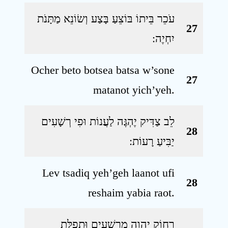
עֹכֵר בֵּיתוֹ בּוֹצֵעַ בָּצַע וְשׂוֹנֵא מַתָּנֹת
27
יִחְיֶה ׃
Ocher beto botsea batsa w’sone
27
matanot yich’yeh.
לֵב צַדִּיק יֶהְגֶּה לַעֲנוֹת וּפִי רְשָׁעִים
28
יַבִּיעַ רָעוֹת ׃
Lev tsadiq yeh’geh laanot ufi
28
reshaim yabia raot.
רָחוֹק יְהוָה מֵרְשָׁעִים וּתְפִלַּת