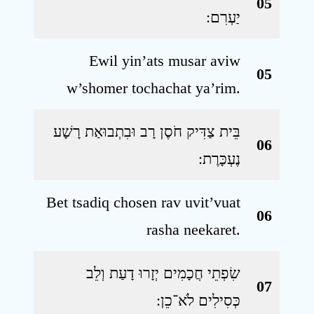
05
יַעְרִם ׃
Ewil yin’ats musar aviw
05
w’shomer tochachat ya’rim.
בֵּית צַדִּיק חֹסֶן רָב וּבִתְבוּאַת רָשָׁע
06
נֶעְכָּרֶת ׃
Bet tsadiq chosen rav uvit’vuat
06
rasha neekaret.
שִׂפְתֵי חֲכָמִים יְזָרוּ דָעַת וְלֵב
07
כְּסִילִים לֹא־כֵן ׃