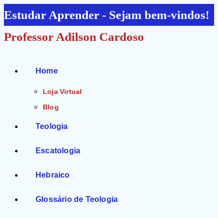
Ir
Estudar Aprender - Sejam bem-vindos!
para
Professor Adilson Cardoso
o
conteúdo
Home
Loja Virtual
Blog
Teologia
Escatologia
Hebraico
Glossário de Teologia