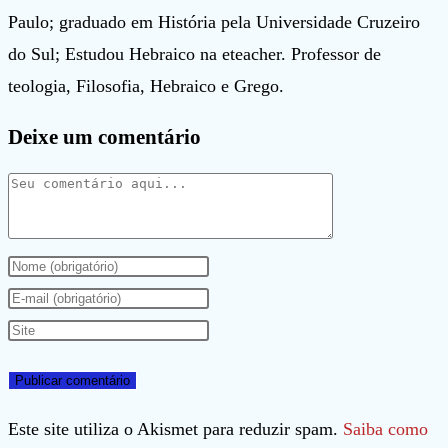
Paulo; graduado em História pela Universidade Cruzeiro
do Sul; Estudou Hebraico na eteacher. Professor de
teologia, Filosofia, Hebraico e Grego.
Deixe um comentário
Comentário
Digite
seu
Digite
nome
seu
Digite
ou
endereço
o
nome
de
URL
de
e-
do
Este site utiliza o Akismet para reduzir spam.
Saiba como