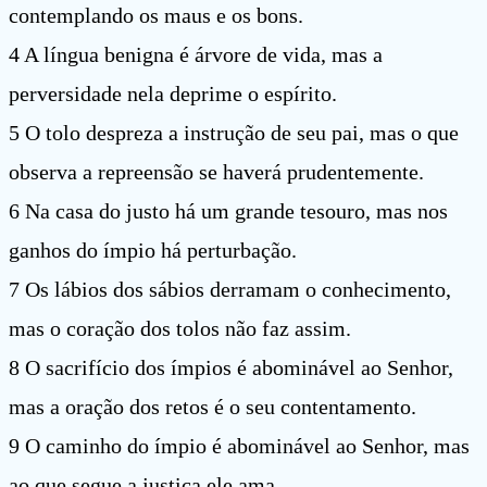
contemplando os maus e os bons.
4 A língua benigna é árvore de vida, mas a
perversidade nela deprime o espírito.
5 O tolo despreza a instrução de seu pai, mas o que
observa a repreensão se haverá prudentemente.
6 Na casa do justo há um grande tesouro, mas nos
ganhos do ímpio há perturbação.
7 Os lábios dos sábios derramam o conhecimento,
mas o coração dos tolos não faz assim.
8 O sacrifício dos ímpios é abominável ao Senhor,
mas a oração dos retos é o seu contentamento.
9 O caminho do ímpio é abominável ao Senhor, mas
ao que segue a justiça ele ama.