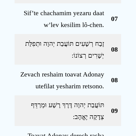
Sif’te chachamim yezaru daat
07
w’lev kesilim lô-chen.
זֶבַח רְשָׁעִים תּוֹעֲבַת יְהוָה וּתְפִלַּת
08
יְשָׁרִים רְצוֹנוֹ ׃
Zevach reshaim toavat Adonay
08
utefilat yesharim retsono.
תּוֹעֲבַת יְהוָה דֶּרֶךְ רָשָׁע וּמְרַדֵּף
09
צְדָקָה יֶאֱהָב ׃
Toavat Adonay derech rasha