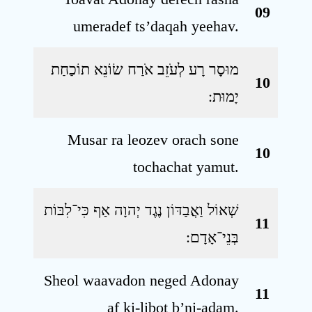
09
umeradef ts’daqah yeehav.
מוּסָר רָע לְעֹזֵב אֹרַח שׂוֹנֵא תוֹכַחַת
10
יָמוּת ׃
Musar ra leozev orach sone
10
tochachat yamut.
שְׁאוֹל וַאֲבַדּוֹן נֶגֶד יְהוָה אַף כִּי־לִבּוֹת
11
בְּנֵי־אָדָם ׃
Sheol waavadon neged Adonay
11
af ki-libot b’ni-adam.