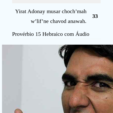
Yirat Adonay musar choch’mah
33
w’lif’ne chavod anawah.
Provérbio 15 Hebraico com Áudio