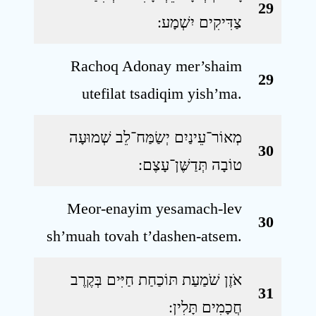
29
צַדִּיקִים יִשְׁמָע ׃
Rachoq Adonay mer’shaim
29
utefilat tsadiqim yish’ma.
מְאוֹר־עֵינַיִם יְשַׂמַּח־לֵב שְׁמוּעָה
30
טוֹבָה תְּדַשֶּׁן־עָצֶם ׃
Meor-enayim yesamach-lev
30
sh’muah tovah t’dashen-atsem.
אֹזֶן שֹׁמַעַת תּוֹכַחַת חַיִּים בְּקֶרֶב
31
חֲכָמִים תָּלִין ׃