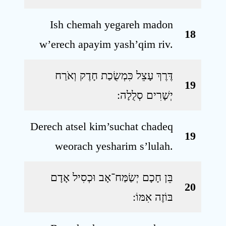
Ish chemah yegareh madon
18
w’erech apayim yash’qim riv.
דֶּרֶךְ עָצֵל כִּמְשֻׂכַת חָדֶק וְאֹרַח
19
יְשָׁרִים סְלֻלָה ׃
Derech atsel kim’suchat chadeq
19
weorach yesharim s’lulah.
בֵּן חָכָם יְשַׂמַּח־אָב וּכְסִיל אָדָם
20
בּוֹזֶה אִמּוֹ ׃