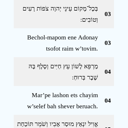
בְּכָל־מָקוֹם עֵינֵי יְהוָה צֹפוֹת רָעִים
03
וְטוֹבִים ׃
Bechol-mapom ene Adonay
03
tsofot raim w’tovim.
מַרְפֵּא לָשׁוֹן עֵץ חַיִּים וְסֶלֶף בָּהּ
04
שֶׁבֶר בְּרוּחַ ׃
Mar’pe lashon ets chayim
04
w’selef bah shever beruach.
אֱוִיל יִנְאַץ מוּסַר אָבִיו וְשֹׁמֵר תּוֹכַחַת