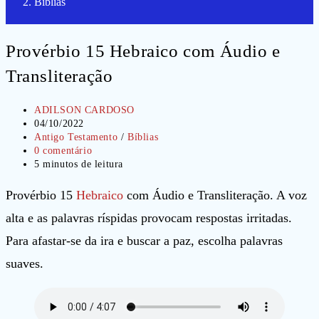
Bíblias
Provérbio 15 Hebraico com Áudio e
Transliteração
Autor
ADILSON CARDOSO
do
Post
04/10/2022
post:
publicado:
Categoria
Antigo Testamento
/
Bíblias
do
Comentários
0 comentário
post:
do
Tempo
5 minutos de leitura
post:
de
leitura:
Provérbio 15
Hebraico
com Áudio e Transliteração. A voz
alta e as palavras ríspidas provocam respostas irritadas.
Para afastar-se da ira e buscar a paz, escolha palavras
suaves.