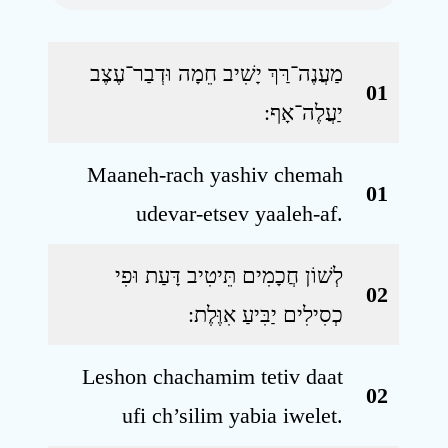
מַעֲנֶה־רַּךְ יָשִׁיב חֵמָה וּדְבַר־עֶצֶב
01
יַעֲלֶה־אָף ׃
Maaneh-rach yashiv chemah
01
udevar-etsev yaaleh-af.
לְשׁוֹן חֲכָמִים תֵּיטִיב דָּעַת וּפִי
02
כְסִילִים יַבִּיעַ אִוֶּלֶת ׃
Leshon chachamim tetiv daat
02
ufi ch’silim yabia iwelet.