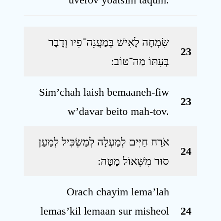
שִׂמְחָה לָאִישׁ בְּמַעֲנֵה־פִיו וְדָבָר
23
בְּעִתּוֹ מַה־טּוֹב ׃
Sim’chah laish bemaaneh-fiw
23
w’davar beito mah-tov.
אֹרַח חַיִּים לְמַעְלָה לְמַשְׂכִּיל לְמַעַן
24
סוּר מִשְּׁאוֹל מָטָּה ׃
Orach chayim lema’lah
lemas’kil lemaan sur misheol
24