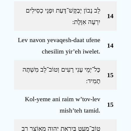
לֵב נָבוֹן יְבַקֶּשׁ־דָּעַת וּפְנֵי כְסִילִים
14
יִרְעֶה אִוֶּלֶת ׃
Lev navon yevaqesh-daat ufene
14
chesilim yir’eh iwelet.
כָּל־יְמֵי עָנִי רָעִים וְטוֹב־לֵב מִשְׁתֶּה
15
תָמִיד ׃
Kol-yeme ani raim w’tov-lev
15
mish’teh tamid.
טוֹב־מְעַט בְּיִרְאַת יְהוָה מֵאוֹצָר רָב