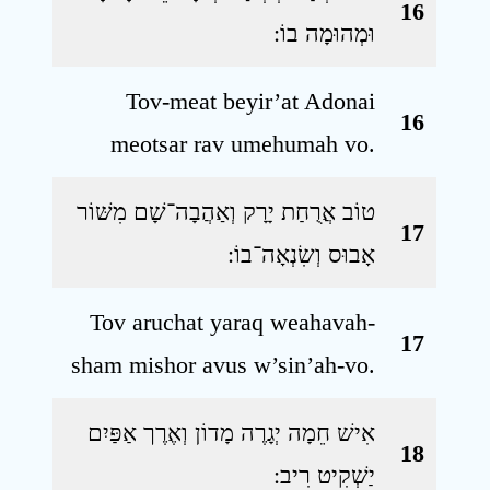
16
וּמְהוּמָה בוֹ ׃
Tov-meat beyir’at Adonai
16
meotsar rav umehumah vo.
טוֹב אֲרֻחַת יָרָק וְאַהֲבָה־שָׁם מִשּׁוֹר
17
אָבוּס וְשִׂנְאָה־בוֹ ׃
Tov aruchat yaraq weahavah-
17
sham mishor avus w’sin’ah-vo.
אִישׁ חֵמָה יְגָרֶה מָדוֹן וְאֶרֶך אַפַּיִם
18
יַשְׁקִיט רִיב ׃