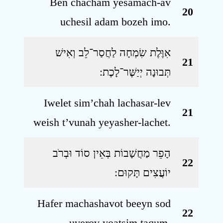
Ben chacham yesamach-av
20
uchesil adam bozeh imo.
אִוֶּלֶת שִׂמְחָה לַחֲסַר־לֵב וְאִישׁ
21
תְּבוּנָה יְיַשֶּׁר־לָכֶת ׃
Iwelet sim’chah lachasar-lev
21
weish t’vunah yeyasher-lachet.
הָפֵר מַחֲשָׁבוֹת בְּאֵין סוֹד וּבְרֹב
22
יוֹעֲצִים תָּקוּם ׃
Hafer machashavot beeyn sod
22
uverov yoatsim taqum.