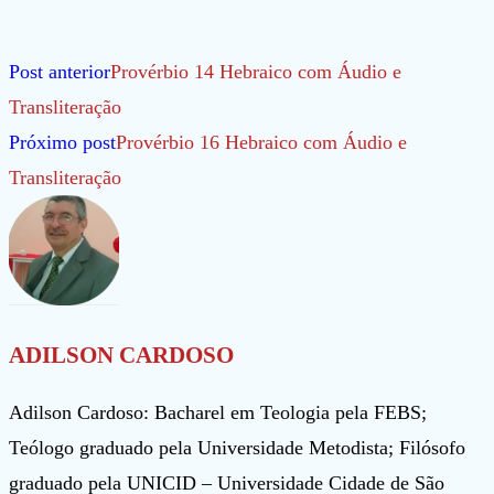
Leia
Post anterior
Provérbio 14 Hebraico com Áudio e
mais
Transliteração
artigos
Próximo post
Provérbio 16 Hebraico com Áudio e
Transliteração
ADILSON CARDOSO
Adilson Cardoso: Bacharel em Teologia pela FEBS;
Teólogo graduado pela Universidade Metodista; Filósofo
graduado pela UNICID – Universidade Cidade de São