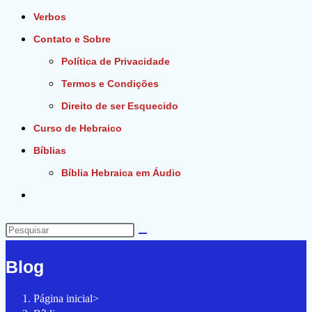
Verbos
Contato e Sobre
Política de Privacidade
Termos e Condições
Direito de ser Esquecido
Curso de Hebraico
Bíblias
Bíblia Hebraica em Áudio
Alternar
pesquisa
do
Pesquisar
site
neste
Blog
site
Página inicial
>