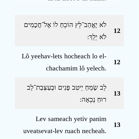
לֹא יֶאֱהַב־לֵץ הוֹכֵחַ לוֹ אֶל־חֲכָמִים
12
לֹא יֵלֵךְ ׃
Lô yeehav-lets hocheach lo el-
12
chachamim lô yelech.
לֵב שָׂמֵחַ יֵיטִב פָּנִים וּבְעַצְּבַת־לֵב
13
רוּחַ נְכֵאָה ׃
Lev sameach yetiv panim
13
uveatsevat-lev ruach necheah.