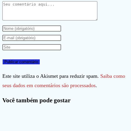
Comentário
Digite
seu
Digite
nome
seu
Digite
ou
endereço
o
nome
de
URL
de
e-
do
Este site utiliza o Akismet para reduzir spam.
Saiba como
usuário
mail
seu
seus dados em comentários são processados
.
para
para
site
Você também pode gostar
comentar
comentar
(opcional)