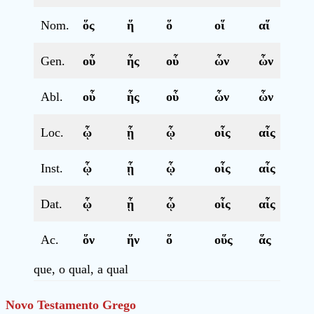
Nom.
ὅς
ἥ
ὅ
οἵ
αἵ
ἅ
Gen.
οὗ
ἧς
οὗ
ὧν
ὧν
ὧν
Abl.
οὗ
ἧς
οὗ
ὧν
ὧν
ὧν
Loc.
ᾧ
ᾗ
ᾧ
οἷς
αἷς
οἷς
Inst.
ᾧ
ᾗ
ᾧ
οἷς
αἷς
οἷς
Dat.
ᾧ
ᾗ
ᾧ
οἷς
αἷς
οἷς
Ac.
ὅν
ἥν
ὅ
οὕς
ἅς
ἅ
que, o qual, a qual
Novo Testamento Grego