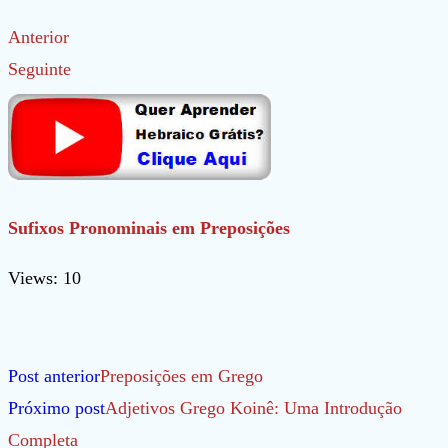
Anterior
Seguinte
Sufixos Pronominais em Preposições
Views: 10
Leia
Post anterior
Preposições em Grego
mais
Próximo post
Adjetivos Grego Koinê: Uma Introdução
artigos
Completa