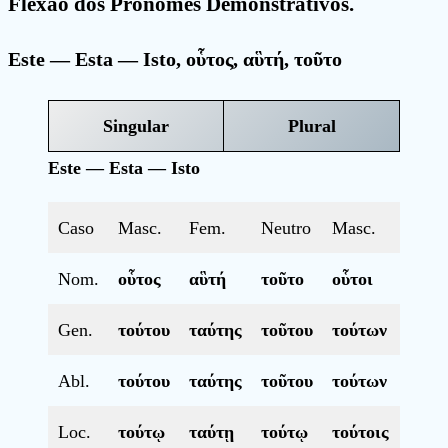
Flexão dos Pronomes Demonstrativos.
Este — Esta — Isto
,
οὗτος
,
αὓτή
,
τοῦτο
Singular
Plural
Este — Esta — Isto
Caso
Masc.
Fem.
Neutro
Masc.
Fem.
Nom.
οὗτος
αὓτή
τοῦτο
οὗτοι
αὗτα
Gen.
τούτου
ταύτης
τοῦτου
τούτων
τούτ
Abl.
τούτου
ταύτης
τοῦτου
τούτων
τούτ
Loc.
τούτῳ
ταύτῃ
τούτῳ
τούτοις
ταύτ