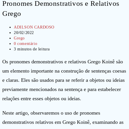
Pronomes Demonstrativos e Relativos
Grego
Autor
ADILSON CARDOSO
do
Post
20/02/2022
post:
publicado:
Categoria
Grego
do
Comentários
0 comentário
post:
do
Tempo
3 minutos de leitura
post:
de
leitura:
Os pronomes demonstrativos e relativos Grego Koinê são
um elemento importante na construção de sentenças coesas
e claras. Eles são usados para se referir a objetos ou ideias
previamente mencionados na sentença e para estabelecer
relações entre esses objetos ou ideias.
Neste artigo, observaremos o uso de pronomes
demonstrativos relativos em Grego Koinê, examinando as