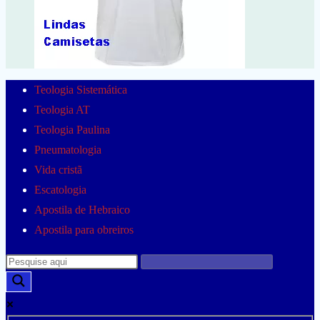
Teologia Sistemática
Teologia AT
Teologia Paulina
Pneumatologia
Vida cristã
Escatologia
Apostila de Hebraico
Apostila para obreiros