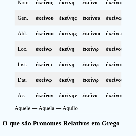
Nom.
ἐκεῖνος
ἐκείνη
ἐκεῖνο
ἐκεῖνοι
ἐ
Gen.
ἐκείνου
ἐκείνης
ἐκείνου
ἐκείνων
ἐ
Abl.
ἐκείνου
ἐκείνης
ἐκείνου
ἐκείνων
ἐ
Loc.
ἐκείνῳ
ἐκείνῃ
ἐκείνῳ
ἐκείνοις
ἐ
Inst.
ἐκείνῳ
ἐκείνῃ
ἐκείνῳ
ἐκείνοις
ἐ
Dat.
ἐκείνῳ
ἐκείνῃ
ἐκείνῳ
ἐκείνοις
ἐ
Ac.
ἐκεῖνον
ἐκείνην
ἐκεῖνο
ἐκείνους
ἐ
Aquele — Aquela — Aquilo
O que são Pronomes Relativos em Grego