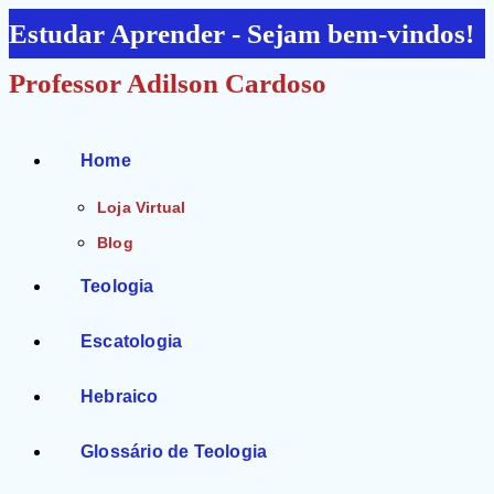
Ir
Estudar Aprender - Sejam bem-vindos!
para
Professor Adilson Cardoso
o
conteúdo
Home
Loja Virtual
Blog
Teologia
Escatologia
Hebraico
Glossário de Teologia