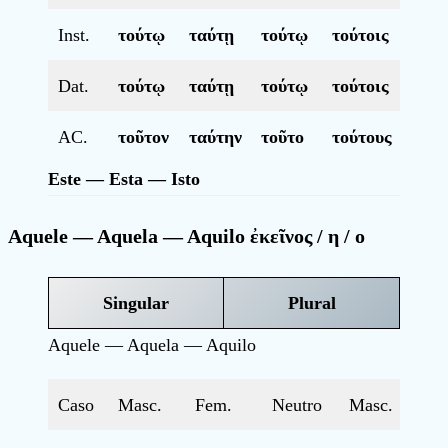
Inst.
τούτῳ
ταύτῃ
τούτῳ
τούτοις
ταύτ
Dat.
τούτῳ
ταύτῃ
τούτῳ
τούτοις
ταύτ
AC.
τοῦτον
ταύτην
τοῦτο
τούτους
ταύτ
Este — Esta — Isto
Aquele — Aquela — Aquilo ἐκεῖνος / η / ο
Singular
Plural
Aquele — Aquela — Aquilo
Caso
Masc.
Fem.
Neutro
Masc.
F