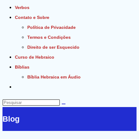
Verbos
Contato e Sobre
Política de Privacidade
Termos e Condições
Direito de ser Esquecido
Curso de Hebraico
Bíblias
Bíblia Hebraica em Áudio
Alternar
pesquisa
do
Pesquisar
site
neste
Blog
site