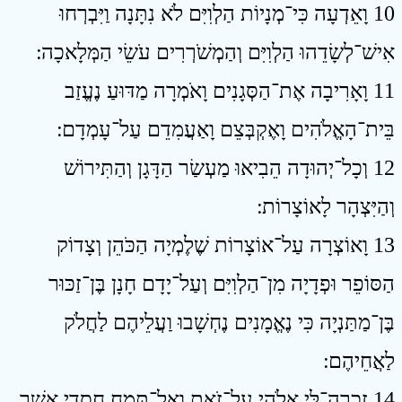
10 וָאֵדְעָה כִּי־מְנָיוֹת הַלְוִיִּם לֹא נִתָּנָה וַיִּבְרְחוּ
אִישׁ־לְשָׂדֵהוּ הַלְוִיִּם וְהַמְשֹׁרְרִים עֹשֵׂי הַמְּלָאכָה ׃
11 וָאָרִיבָה אֶת־הַסְּגָנִים וָאֹמְרָה מַדּוּעַ נֶעֱזַב
בֵּית־הָאֱלֹהִים וָאֶקְבְּצֵם וָאַעֲמִדֵם עַל־עָמְדָם ׃
12 וְכָל־יְהוּדָה הֵבִיאוּ מַעְשַׂר הַדָּגָן וְהַתִּירוֹשׁ
וְהַיִּצְהָר לָאוֹצָרוֹת ׃
13 וָאוֹצְרָה עַל־אוֹצָרוֹת שֶׁלֶמְיָה הַכֹּהֵן וְצָדוֹק
הַסּוֹפֵר וּפְדָיָה מִן־הַלְוִיִּם וְעַל־יָדָם חָנָן בֶּן־זַכּוּר
בֶּן־מַתַּנְיָה כִּי נֶאֱמָנִים נֶחְשָׁבוּ וַעֲלֵיהֶם לַחֲלֹק
לַאֲחֵיהֶם ׃
14 זָכְרָה־לִּי אֱלֹהַי עַל־זֹאת וְאַל־תֶּמַח חֲסָדַי אֲשֶׁר