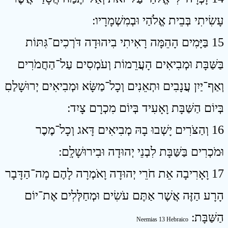
עָשִׂיתִי בְּבֵית אֱלֹהַי וּבְמִשְׁמָרָיו ׃
15 בַּיָּמִים הָהֵמָּה רָאִיתִי בִיהוּדָה דֹּרְכִים־גִּתּוֹת
בַּשַּׁבָּת וּמְבִיאִים הָעֲרֵמוֹת וְעֹמְסִים עַל־הַחֲמֹרִים
וְאַף־יַיִן עֲנָבִים וּתְאֵנִים וְכָל־מַשָּׂא וּמְבִיאִים יְרוּשָׁלַםִ
בְּיוֹם הַשַּׁבָּת וָאָעִיד בְּיוֹם מִכְרָם צָיִד ׃
16 וְהַצֹּרִים יָשְׁבוּ בָהּ מְבִיאִים דָּאג וְכָל־מֶכֶר
וּמֹכְרִים בַּשַּׁבָּת לִבְנֵי יְהוּדָה וּבִירוּשָׁלִָם ׃
17 וָאָרִיבָה אֵת חֹרֵי יְהוּדָה וָאֹמְרָה לָהֶם מָה־הַדָּבָר
הָרָע הַזֶּה אֲשֶׁר אַתֶּם עֹשִׂים וּמְחַלְּלִים אֶת־יוֹם
הַשַּׁבָּת ׃
Neemias 13 Hebraico