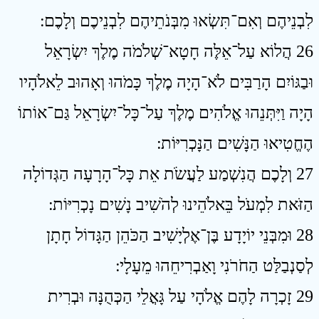
לִבְנֵיהֶם וְאִם־תִּשְׂאוּ מִבְּנֹתֵיהֶם לִבְנֵיכֶם וְלָכֶם ׃
26 הֲלוֹא עַל־אֵלֶּה חָטָא־שְׁלֹמֹה מֶלֶךְ יִשְׂרָאֵל
וּבַגּוֹיִם הָרַבִּים לֹא־הָיָה מֶלֶךְ כָּמֹהוּ וְאָהוּב לֵאלֹהָיו
הָיָה וַיִּתְּנֵהוּ אֱלֹהִים מֶלֶךְ עַל־כָּל־יִשְׂרָאֵל גַּם־אוֹתוֹ
הֶחֱטִיאוּ הַנָּשִׁים הַנָּכְרִיּוֹת ׃
27 וְלָכֶם הֲנִשְׁמַע לַעֲשֹׂת אֵת כָּל־הָרָעָה הַגְּדוֹלָה
הַזֹּאת לִמְעֹל בֵּאלֹהֵינוּ לְהֹשִׁיב נָשִׁים נָכְרִיּוֹת ׃
28 וּמִבְּנֵי יוֹיָדָע בֶּן־אֶלְיָשִׁיב הַכֹּהֵן הַגָּדוֹל חָתָן
לְסַנְבַלַּט הַחֹרֹנִי וָאַבְרִיחֵהוּ מֵעָלָי ׃
29 זָכְרָה לָהֶם אֱלֹהָי עַל גָּאֳלֵי הַכְּהֻנָּה וּבְרִית