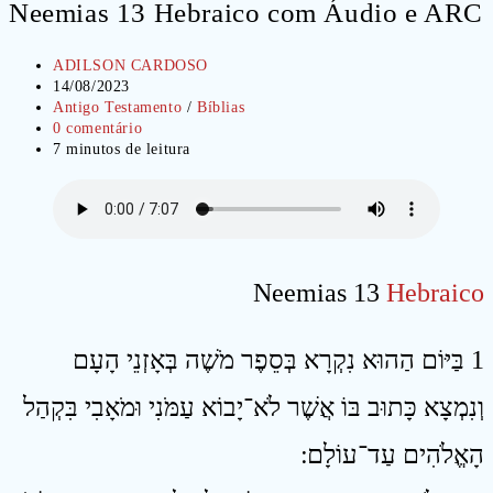
Neemias 13 Hebraico com Áudio e ARC
Autor
ADILSON CARDOSO
do
Post
14/08/2023
post:
publicado:
Categoria
Antigo Testamento
/
Bíblias
do
Comentários
0 comentário
post:
do
Tempo
7 minutos de leitura
post:
de
leitura:
Neemias 13
Hebraico
1 בַּיּוֹם הַהוּא נִקְרָא בְּסֵפֶר מֹשֶׁה בְּאָזְנֵי הָעָם
וְנִמְצָא כָּתוּב בּוֹ אֲשֶׁר לֹא־יָבוֹא עַמֹּנִי וּמֹאָבִי בִּקְהַל
הָאֱלֹהִים עַד־עוֹלָם ׃