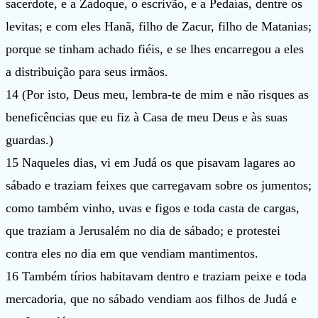
sacerdote, e a Zadoque, o escrivão, e a Pedaías, dentre os
levitas; e com eles Hanã, filho de Zacur, filho de Matanias;
porque se tinham achado fiéis, e se lhes encarregou a eles
a distribuição para seus irmãos.
14 (Por isto, Deus meu, lembra-te de mim e não risques as
beneficências que eu fiz à Casa de meu Deus e às suas
guardas.)
15 Naqueles dias, vi em Judá os que pisavam lagares ao
sábado e traziam feixes que carregavam sobre os jumentos;
como também vinho, uvas e figos e toda casta de cargas,
que traziam a Jerusalém no dia de sábado; e protestei
contra eles no dia em que vendiam mantimentos.
16 Também tírios habitavam dentro e traziam peixe e toda
mercadoria, que no sábado vendiam aos filhos de Judá e