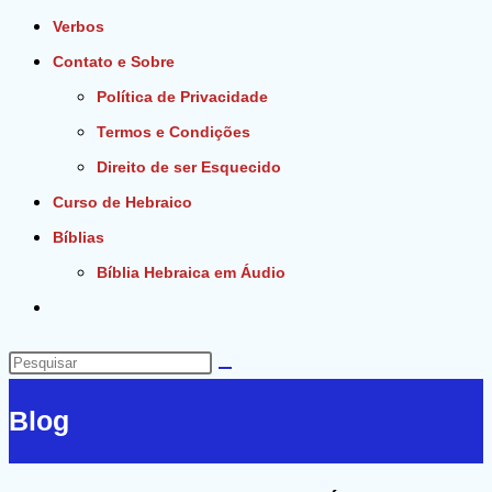
Verbos
Contato e Sobre
Política de Privacidade
Termos e Condições
Direito de ser Esquecido
Curso de Hebraico
Bíblias
Bíblia Hebraica em Áudio
Alternar
pesquisa
do
Pesquisar
site
neste
Blog
site