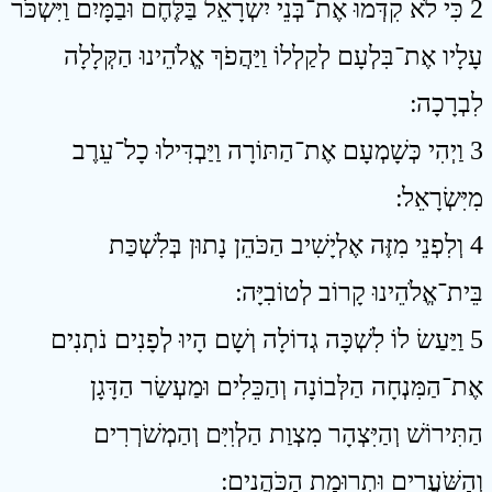
2 כִּי לֹא קִדְּמוּ אֶת־בְּנֵי יִשְׂרָאֵל בַּלֶּחֶם וּבַמָּיִם וַיִּשְׂכֹּר
עָלָיו אֶת־בִּלְעָם לְקַלְלוֹ וַיַּהֲפֹךְ אֱלֹהֵינוּ הַקְּלָלָה
לִבְרָכָה ׃
3 וַיְהִי כְּשָׁמְעָם אֶת־הַתּוֹרָה וַיַּבְדִּילוּ כָל־עֵרֶב
מִיִּשְׂרָאֵל ׃
4 וְלִפְנֵי מִזֶּה אֶלְיָשִׁיב הַכֹּהֵן נָתוּן בְּלִשְׁכַּת
בֵּית־אֱלֹהֵינוּ קָרוֹב לְטוֹבִיָּה ׃
5 וַיַּעַשׂ לוֹ לִשְׁכָּה גְדוֹלָה וְשָׁם הָיוּ לְפָנִים נֹתְנִים
אֶת־הַמִּנְחָה הַלְּבוֹנָה וְהַכֵּלִים וּמַעְשַׂר הַדָּגָן
הַתִּירוֹשׁ וְהַיִּצְהָר מִצְוַת הַלְוִיִּם וְהַמְשֹׁרְרִים
וְהַשֹּׁעֲרִים וּתְרוּמַת הַכֹּהֲנִים ׃