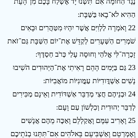
נֶגֶד הַחוֹמָה אִם־תִּשְׁנוּ יָד אֶשְׁלַח בָּכֶם מִן־הָעֵת
הַהִיא לֹא־בָאוּ בַּשַּׁבָּת ׃
22 וָאֹמְרָה לַלְוִיִּם אֲשֶׁר יִהְיוּ מִטַּהֲרִים וּבָאִים
שֹׁמְרִים הַשְּׁעָרִים לְקַדֵּשׁ אֶת־יוֹם הַשַּׁבָּת גַּם־זֹאת
זָכְרָה־לִּי אֱלֹהַי וְחוּסָה עָלַי כְּרֹב חַסְדֶּךָ ׃
23 גַּם בַּיָּמִים הָהֵם רָאִיתִי אֶת־הַיְּהוּדִים הֹשִׁיבוּ
נָשִׁים אַשְׁדֳּודִיּוֹת עַמֳּונִיּוֹת מוֹאֲבִיּוֹת ׃
24 וּבְנֵיהֶם חֲצִי מְדַבֵּר אַשְׁדּוֹדִית וְאֵינָם מַכִּירִים
לְדַבֵּר יְהוּדִית וְכִלְשׁוֹן עַם וָעָם ׃
25 וָאָרִיב עִמָּם וָאֲקַלְלֵם וָאַכֶּה מֵהֶם אֲנָשִׁים
וָאֶמְרְטֵם וָאַשְׁבִּיעֵם בֵּאלֹהִים אִם־תִּתְּנוּ בְנֹתֵיכֶם