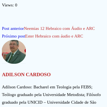
Views: 0
Leia
Post anterior
Neemias 12 Hebraico com Áudio e ARC
mais
Próximo post
Ester Hebraico com áudio e ARC
artigos
ADILSON CARDOSO
Adilson Cardoso: Bacharel em Teologia pela FEBS;
Teólogo graduado pela Universidade Metodista; Filósofo
graduado pela UNICID – Universidade Cidade de São