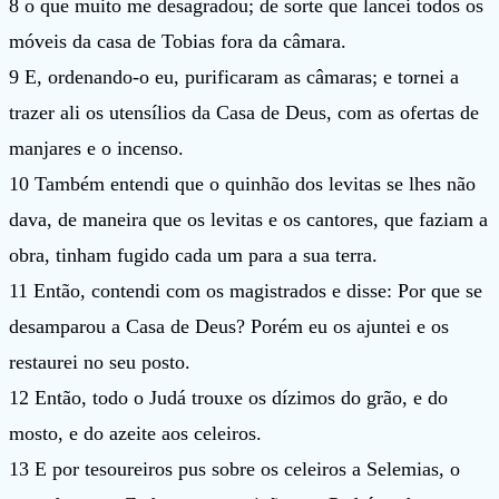
8 o que muito me desagradou; de sorte que lancei todos os
móveis da casa de Tobias fora da câmara.
9 E, ordenando-o eu, purificaram as câmaras; e tornei a
trazer ali os utensílios da Casa de Deus, com as ofertas de
manjares e o incenso.
10 Também entendi que o quinhão dos levitas se lhes não
dava, de maneira que os levitas e os cantores, que faziam a
obra, tinham fugido cada um para a sua terra.
11 Então, contendi com os magistrados e disse: Por que se
desamparou a Casa de Deus? Porém eu os ajuntei e os
restaurei no seu posto.
12 Então, todo o Judá trouxe os dízimos do grão, e do
mosto, e do azeite aos celeiros.
13 E por tesoureiros pus sobre os celeiros a Selemias, o