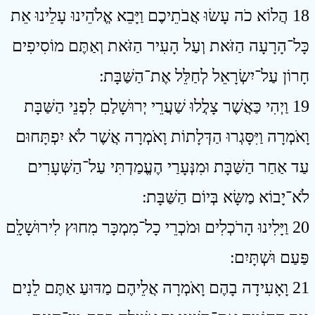
18 הֲלוֹא כֹה עָשׂוּ אֲבֹתֵיכֶם וַיָּבֵא אֱלֹהֵינוּ עָלֵינוּ אֵת
כָּל־הָרָעָה הַזֹּאת וְעַל הָעִיר הַזֹּאת וְאַתֶּם מוֹסִיפִים
חָרוֹן עַל־יִשְׂרָאֵל לְחַלֵּל אֶת־הַשַּׁבָּת ׃
19 וַיְהִי כַּאֲשֶׁר צָלֲלוּ שַׁעֲרֵי יְרוּשָׁלַםִ לִפְנֵי הַשַּׁבָּת
וָאֹמְרָה וַיִּסָּגְרוּ הַדְּלָתוֹת וָאֹמְרָה אֲשֶׁר לֹא יִפְתָּחוּם
עַד אַחַר הַשַּׁבָּת וּמִנְּעָרַי הֶעֱמַדְתִּי עַל־הַשְּׁעָרִים
לֹא־יָבוֹא מַשָּׂא בְּיוֹם הַשַּׁבָּת ׃
20 וַיָּלִינוּ הָרֹכְלִים וּמֹכְרֵי כָל־מִמְכָּר מִחוּץ לִירוּשָׁלִָם
פַּעַם וּשְׁתָּיִם ׃
21 וָאָעִידָה בָהֶם וָאֹמְרָה אֲלֵיהֶם מַדּוּעַ אַתֶּם לֵנִים