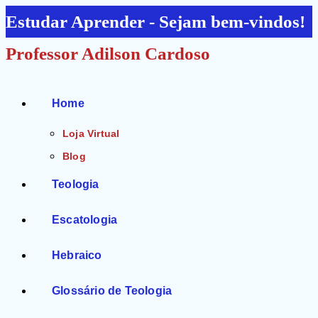
Ir
Estudar Aprender - Sejam bem-vindos!
para
Professor Adilson Cardoso
o
conteúdo
Home
Loja Virtual
Blog
Teologia
Escatologia
Hebraico
Glossário de Teologia