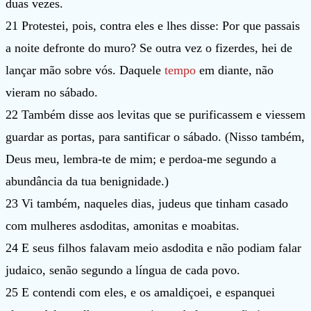
duas vezes.
21 Protestei, pois, contra eles e lhes disse: Por que passais
a noite defronte do muro? Se outra vez o fizerdes, hei de
lançar mão sobre vós. Daquele
tempo
em diante, não
vieram no sábado.
22 Também disse aos levitas que se purificassem e viessem
guardar as portas, para santificar o sábado. (Nisso também,
Deus meu, lembra-te de mim; e perdoa-me segundo a
abundância da tua benignidade.)
23 Vi também, naqueles dias, judeus que tinham casado
com mulheres asdoditas, amonitas e moabitas.
24 E seus filhos falavam meio asdodita e não podiam falar
judaico, senão segundo a língua de cada povo.
25 E contendi com eles, e os amaldiçoei, e espanquei