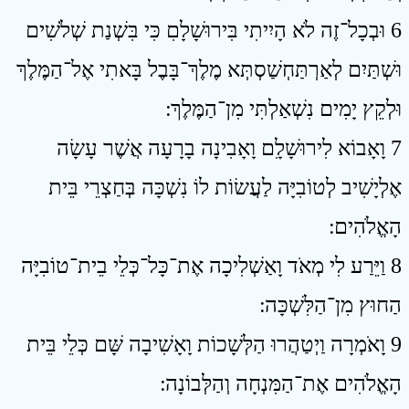
6 וּבְכָל־זֶה לֹא הָיִיתִי בִּירוּשָׁלָםִ כִּי בִּשְׁנַת שְׁלֹשִׁים
וּשְׁתַּיִם לְאַרְתַּחְשַׁסְתְּא מֶלֶךְ־בָּבֶל בָּאתִי אֶל־הַמֶּלֶךְ
וּלְקֵץ יָמִים נִשְׁאַלְתִּי מִן־הַמֶּלֶךְ ׃
7 וָאָבוֹא לִירוּשָׁלִָם וָאָבִינָה בָרָעָה אֲשֶׁר עָשָׂה
אֶלְיָשִׁיב לְטוֹבִיָּה לַעֲשׂוֹת לוֹ נִשְׁכָּה בְּחַצְרֵי בֵּית
הָאֱלֹהִים ׃
8 וַיֵּרַע לִי מְאֹד וָאַשְׁלִיכָה אֶת־כָּל־כְּלֵי בֵית־טוֹבִיָּה
הַחוּץ מִן־הַלִּשְׁכָּה ׃
9 וָאֹמְרָה וַיְטַהֲרוּ הַלְּשָׁכוֹת וָאָשִׁיבָה שָּׁם כְּלֵי בֵּית
הָאֱלֹהִים אֶת־הַמִּנְחָה וְהַלְּבוֹנָה ׃