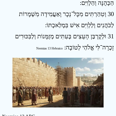
הַכְּהֻנָּה וְהַלְוִיִּם ׃
30 וְטִהַרְתִּים מִכָּל־נֵכָר וָאַעֲמִידָה מִשְׁמָרוֹת
לַכֹּהֲנִים וְלַלְוִיִּם אִישׁ בִּמְלַאכְתּוֹ ׃
31 וּלְקֻרְבַּן הָעֵצִים בְּעִתִּים מְזֻמָּנוֹת וְלַבִּכּוּרִים
זָכְרָה־לִּי אֱלֹהַי לְטוֹבָה ׃
Neemias 13 Hebraico