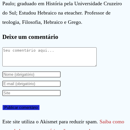
Paulo; graduado em História pela Universidade Cruzeiro
do Sul; Estudou Hebraico na eteacher. Professor de
teologia, Filosofia, Hebraico e Grego.
Deixe um comentário
Comentário
Digite
seu
Digite
nome
seu
Digite
ou
endereço
o
nome
de
URL
de
e-
do
Este site utiliza o Akismet para reduzir spam.
Saiba como
usuário
mail
seu