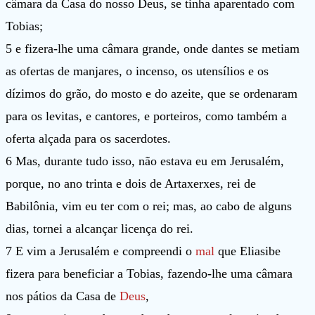
câmara da Casa do nosso Deus, se tinha aparentado com
Tobias;
5 e fizera-lhe uma câmara grande, onde dantes se metiam
as ofertas de manjares, o incenso, os utensílios e os
dízimos do grão, do mosto e do azeite, que se ordenaram
para os levitas, e cantores, e porteiros, como também a
oferta alçada para os sacerdotes.
6 Mas, durante tudo isso, não estava eu em Jerusalém,
porque, no ano trinta e dois de Artaxerxes, rei de
Babilônia, vim eu ter com o rei; mas, ao cabo de alguns
dias, tornei a alcançar licença do rei.
7 E vim a Jerusalém e compreendi o
mal
que Eliasibe
fizera para beneficiar a Tobias, fazendo-lhe uma câmara
nos pátios da Casa de
Deus
,