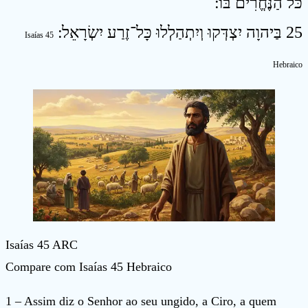
כֹּל הַנֶּחֱרִים בּוֹ ׃
25 בַּיהוָה יִצְדְּקוּ וְיִתְהַלְלוּ כָּל־זֶרַע יִשְׂרָאֵל ׃
Isaías 45
Hebraico
Isaías 45 ARC
Compare com Isaías 45 Hebraico
1 – Assim diz o Senhor ao seu ungido, a Ciro, a quem