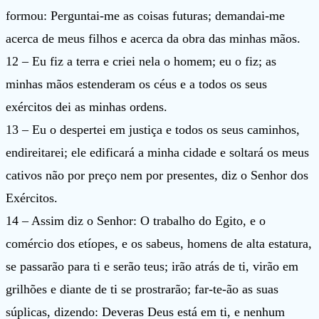
formou: Perguntai-me as coisas futuras; demandai-me
acerca de meus filhos e acerca da obra das minhas mãos.
12 – Eu fiz a terra e criei nela o homem; eu o fiz; as
minhas mãos estenderam os céus e a todos os seus
exércitos dei as minhas ordens.
13 – Eu o despertei em justiça e todos os seus caminhos,
endireitarei; ele edificará a minha cidade e soltará os meus
cativos não por preço nem por presentes, diz o Senhor dos
Exércitos.
14 – Assim diz o Senhor: O trabalho do Egito, e o
comércio dos etíopes, e os sabeus, homens de alta estatura,
se passarão para ti e serão teus; irão atrás de ti, virão em
grilhões e diante de ti se prostrarão; far-te-ão as suas
súplicas, dizendo: Deveras Deus está em ti, e nenhum