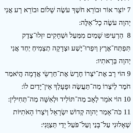
7 יוֹצֵר אוֹר וּבוֹרֵא חֹשֶׁךְ עֹשֶׂה שָׁלוֹם וּבוֹרֵא רָע אֲנִי
יְהוָה עֹשֶׂה כָל־אֵלֶּה ׃
8 הַרְעִיפוּ שָׁמַיִם מִמַּעַל וּשְׁחָקִים יִזְּלוּ־צֶדֶק
תִּפְתַּח־אֶרֶץ וְיִפְרוּ־יֶשַׁע וּצְדָקָה תַצְמִיחַ יַחַד אֲנִי
יְהוָה בְּרָאתִיו ׃
9 הוֹי רָב אֶת־יֹצְרוֹ חֶרֶשׂ אֶת־חַרְשֵׂי אֲדָמָה הֲיֹאמַר
חֹמֶר לְיֹצְרוֹ מַה־תַּעֲשֶׂה וּפָעָלְךָ אֵין־יָדַיִם לוֹ ׃
10 הוֹי אֹמֵר לְאָב מַה־תּוֹלִיד וּלְאִשָּׁה מַה־תְּחִילִין ׃
11 כֹּה־אָמַר יְהוָה קְדוֹשׁ יִשְׂרָאֵל וְיֹצְרוֹ הָאֹתִיּוֹת
שְׁאָלוּנִי עַל־בָּנַי וְעַל־פֹּעַל יָדַי תְּצַוֻּנִי ׃