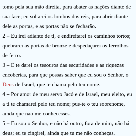
tomo pela sua mão direita, para abater as nações diante de
sua face; eu soltarei os lombos dos reis, para abrir diante
dele as portas, e as portas não se fecharão.
2 – Eu irei adiante de ti, e endireitarei os caminhos tortos;
quebrarei as portas de bronze e despedaçarei os ferrolhos
de ferro.
3 – E te darei os tesouros das escuridades e as riquezas
encobertas, para que possas saber que eu sou o Senhor, o
Deus
de Israel, que te chama pelo teu nome.
4 – Por amor de meu servo Jacó e de Israel, meu eleito, eu
a ti te chamarei pelo teu nome; pus-te o teu sobrenome,
ainda que não me conhecesses.
5 – Eu sou o Senhor, e não há outro; fora de mim, não há
deus; eu te cingirei, ainda que tu me não conheças.