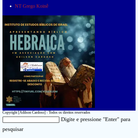
NT Grego Koinê
Copyright [Adilson Cardoso] - Todos os direitos reservados
Pesquisar
Digite e pressione "Enter" para
neste
Pressione
pesquisar