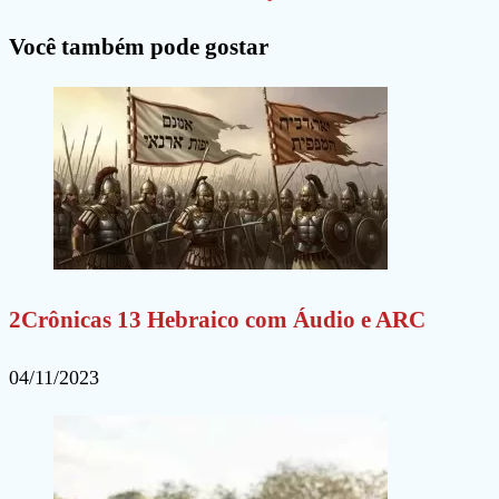
para
para
site
Você também pode gostar
comentar
comentar
(opcional)
2Crônicas 13 Hebraico com Áudio e ARC
04/11/2023