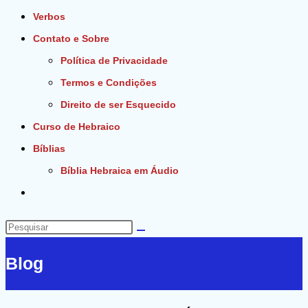
Verbos
Contato e Sobre
Política de Privacidade
Termos e Condições
Direito de ser Esquecido
Curso de Hebraico
Bíblias
Bíblia Hebraica em Áudio
Alternar
pesquisa
do
Pesquisar
site
neste
Blog
site