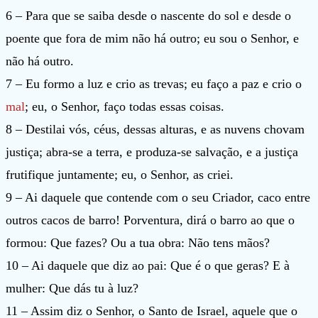
6 – Para que se saiba desde o nascente do sol e desde o
poente que fora de mim não há outro; eu sou o Senhor, e
não há outro.
7 – Eu formo a luz e crio as trevas; eu faço a paz e crio o
mal
; eu, o Senhor, faço todas essas coisas.
8 – Destilai vós, céus, dessas alturas, e as nuvens chovam
justiça; abra-se a terra, e produza-se salvação, e a justiça
frutifique juntamente; eu, o Senhor, as criei.
9 – Ai daquele que contende com o seu Criador, caco entre
outros cacos de barro! Porventura, dirá o barro ao que o
formou: Que fazes? Ou a tua obra: Não tens mãos?
10 – Ai daquele que diz ao pai: Que é o que geras? E à
mulher: Que dás tu à luz?
11 – Assim diz o Senhor, o Santo de Israel, aquele que o