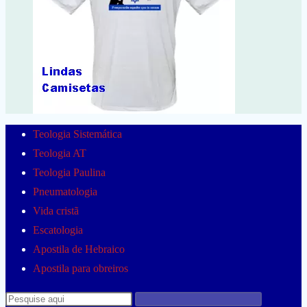
Teologia Sistemática
Teologia AT
Teologia Paulina
Pneumatologia
Vida cristã
Escatologia
Apostila de Hebraico
Apostila para obreiros