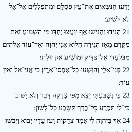
יָדְעוּ הַנֹּשְׂאִים אֶת־עֵץ פִּסְלָם וּמִתְפַּלְלִים אֶל־אֵל
לֹא יוֹשִׁיעַ ׃
21 הַגִּידוּ וְהַגִּישׁוּ אַף יִוָּעֲצוּ יַחְדָּו מִי הִשְׁמִיעַ זֹאת
מִקֶּדֶם מֵאָז הִגִּידָהּ הֲלוֹא אֲנִי יְהוָה וְאֵין־עוֹד אֱלֹהִים
מִבַּלְעָדַי אֵל־צַדִּיק וּמוֹשִׁיעַ אַיִן זוּלָתִי׃
22 פְּנוּ־אֵלַי וְהִוָּשְׁעוּ כָּל־אַפְסֵי־אָרֶץ כִּי אֲנִי־אֵל וְאֵין
עוֹד ׃
23 בִּי נִשְׁבַּעְתִּי יָצָא מִפִּי צְדָקָה דָּבָר וְלֹא יָשׁוּב
כִּי־לִי תִּכְרַע כָּל־בֶּרֶךְ תִּשָּׁבַע כָּל־לָשׁוֹן ׃
24 אַךְ בַּיהוָה לִי אָמַר צְדָקוֹת וָעֹז עָדָיו יָבוֹא וְיֵבֹשׁוּ