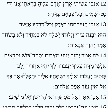
12 אָנֹכִי עָשִׂיתִי אֶרֶץ וְאָדָם עָלֶיהָ בָרָאתִי אֲנִי יָדַי
נָטוּ שָׁמַיִם וְכָל־צְבָאָם צִוֵּיתִי ׃
13 אָנֹכִי הַעִירֹתִהוּ בְצֶדֶק וְכָל־דְּרָכָיו אֲיַשֵּׁר
הוּא־יִבְנֶה עִירִי וְגָלוּתִי יְשַׁלֵּחַ לֹא בִמְחִיר וְלֹא בְשֹׁחַד
אָמַר יְהוָה צְבָאוֹת ׃
14 כֹּה אָמַר יְהוָה יְגִיעַ מִצְרַיִם וּסְחַר־כּוּשׁ וּסְבָאִים
אַנְשֵׁי מִדָּה עָלַיִךְ יַעֲבֹרוּ וְלָךְ יִהְיוּ אַחֲרַיִךְ יֵלֵכוּ
בַּזִּקִּים יַעֲבֹרוּ וְאֵלַיִךְ יִשְׁתַּחֲוּוּ אֵלַיִךְ יִתְפַּלָּלוּ אַךְ בָּךְ
אֵל וְאֵין עוֹד אֶפֶס אֱלֹהִים ׃
15 אָכֵן אַתָּה אֵל מִסְתַּתֵּר אֱלֹהֵי יִשְׂרָאֵל מוֹשִׁיעַ ׃
16 בּוֹשׁוּ וְגַם־נִכְלְמוּ כֻּלָּם יַחְדָּו הָלְכוּ בַכְּלִמָּה חָרָשֵׁי