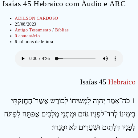
Isaías 45 Hebraico com Áudio e ARC
Autor
ADILSON CARDOSO
do
Post
25/08/2023
post:
publicado:
Categoria
Antigo Testamento
/
Bíblias
do
Comentários
0 comentário
post:
do
Tempo
6 minutos de leitura
post:
de
leitura:
Isaías 45
Hebraico
1 כֹּה־אָמַר יְהוָה לִמְשִׁיחוֹ לְכוֹרֶשׁ אֲשֶׁר־הֶחֱזַקְתִּי
בִימִינוֹ לְרַד־לְפָנָיו גּוֹיִם וּמָתְנֵי מְלָכִים אֲפַתֵּחַ לִפְתֹּחַ
לְפָנָיו דְּלָתַיִם וּשְׁעָרִים לֹא יִסָּגֵרוּ ׃