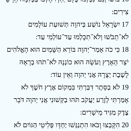
צִירִים ׃
17 יִשְׂרָאֵל נוֹשַׁע בַּיהוָה תְּשׁוּעַת עוֹלָמִים
לֹא־תֵבֹשׁוּ וְלֹא־תִכָּלְמוּ עַד־עוֹלְמֵי עַד ׃
18 כִּי כֹה אָמַר־יְהוָה בּוֹרֵא הַשָּׁמַיִם הוּא הָאֱלֹהִים
יֹצֵר הָאָרֶץ וְעֹשָׂהּ הוּא כוֹנְנָהּ לֹא־תֹהוּ בְרָאָהּ
לָשֶׁבֶת יְצָרָהּ אֲנִי יְהוָה וְאֵין עוֹד ׃
19 לֹא בַסֵּתֶר דִּבַּרְתִּי בִּמְקוֹם אֶרֶץ חֹשֶׁךְ לֹא
אָמַרְתִּי לְזֶרַע יַעֲקֹב תֹּהוּ בַקְּשׁוּנִי אֲנִי יְהוָה דֹּבֵר
צֶדֶק מַגִּיד מֵישָׁרִים ׃
20 הִקָּבְצוּ וָבֹאוּ הִתְנַגְּשׁוּ יַחְדָּו פְּלִיטֵי הַגּוֹיִם לֹא