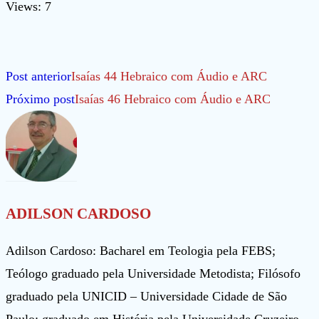
Views: 7
Leia
Post anterior
Isaías 44 Hebraico com Áudio e ARC
mais
Próximo post
Isaías 46 Hebraico com Áudio e ARC
artigos
ADILSON CARDOSO
Adilson Cardoso: Bacharel em Teologia pela FEBS;
Teólogo graduado pela Universidade Metodista; Filósofo
graduado pela UNICID – Universidade Cidade de São
Paulo; graduado em História pela Universidade Cruzeiro