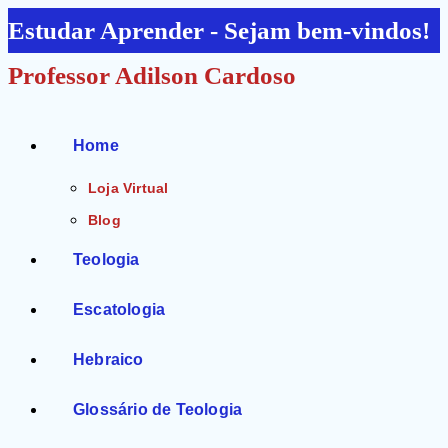
Ir
Estudar Aprender - Sejam bem-vindos!
para
Professor Adilson Cardoso
o
conteúdo
Home
Loja Virtual
Blog
Teologia
Escatologia
Hebraico
Glossário de Teologia