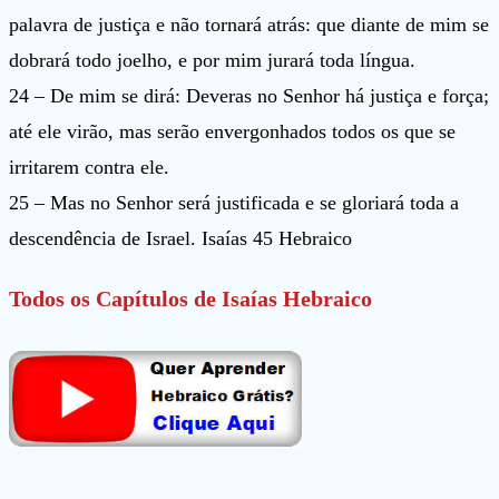
palavra de justiça e não tornará atrás: que diante de mim se
dobrará todo joelho, e por mim jurará toda língua.
24 – De mim se dirá: Deveras no Senhor há justiça e força;
até ele virão, mas serão envergonhados todos os que se
irritarem contra ele.
25 – Mas no Senhor será justificada e se gloriará toda a
descendência de Israel. Isaías 45 Hebraico
Todos os Capítulos de Isaías Hebraico