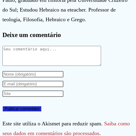
do Sul; Estudou Hebraico na eteacher. Professor de
teologia, Filosofia, Hebraico e Grego.
Deixe um comentário
Comentário
Digite
seu
Digite
nome
seu
Digite
ou
endereço
o
nome
de
URL
de
e-
do
Este site utiliza o Akismet para reduzir spam.
Saiba como
usuário
mail
seu
seus dados em comentários são processados
.