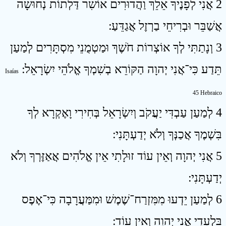
2 אֲנִי לְפָנֶיךָ אֵלֵךְ וַהֲדוּרִים אוֹשִׁר דַּלְתוֹת נְחוּשָׁה
אֲשַׁבֵּר וּבְרִיחֵי בַרְזֶל אֲגַדֵּעַ ׃
3 וְנָתַתִּי לְךָ אוֹצְרוֹת חֹשֶׁךְ וּמַטְמֻנֵי מִסְתָּרִים לְמַעַן
תֵּדַע כִּי־אֲנִי יְהוָה הַקּוֹרֵא בְשִׁמְךָ אֱלֹהֵי יִשְׂרָאֵל ׃
Isaías
45 Hebraico
4 לְמַעַן עַבְדִּי יַעֲקֹב וְיִשְׂרָאֵל בְּחִירִי וָאֶקְרָא לְךָ
בִּשְׁמֶךָ אֲכַנְּךָ וְלֹא יְדַעְתָּנִי ׃
5 אֲנִי יְהוָה וְאֵין עוֹד זוּלָתִי אֵין אֱלֹהִים אֲאַזֶּרְךָ וְלֹא
יְדַעְתָּנִי ׃
6 לְמַעַן יֵדְעוּ מִמִּזְרַח־שֶׁמֶשׁ וּמִמַּעֲרָבָה כִּי־אֶפֶס
בִּלְעָדָי אֲנִי יְהוָה וְאֵין עוֹד ׃