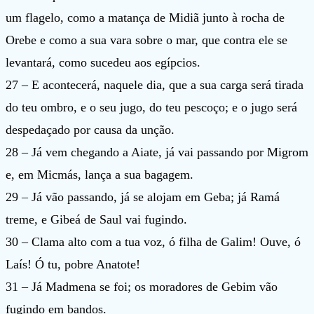
um flagelo, como a matança de Midiã junto à rocha de
Orebe e como a sua vara sobre o mar, que contra ele se
levantará, como sucedeu aos egípcios.
27 – E acontecerá, naquele dia, que a sua carga será tirada
do teu ombro, e o seu jugo, do teu pescoço; e o jugo será
despedaçado por causa da unção.
28 – Já vem chegando a Aiate, já vai passando por Migrom
e, em Micmás, lança a sua bagagem.
29 – Já vão passando, já se alojam em Geba; já Ramá
treme, e Gibeá de Saul vai fugindo.
30 – Clama alto com a tua voz, ó filha de Galim! Ouve, ó
Laís! Ó tu, pobre Anatote!
31 – Já Madmena se foi; os moradores de Gebim vão
fugindo em bandos.