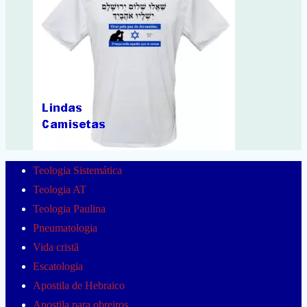
Teologia Sistemática
Teologia AT
Teologia Paulina
Pneumatologia
Vida cristã
Escatologia
Apostila de Hebraico
Apostila para obreiros