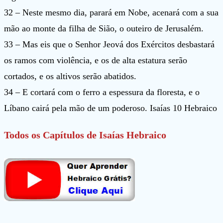
32 – Neste mesmo dia, parará em Nobe, acenará com a sua
mão ao monte da filha de Sião, o outeiro de Jerusalém.
33 – Mas eis que o Senhor Jeová dos Exércitos desbastará
os ramos com violência, e os de alta estatura serão
cortados, e os altivos serão abatidos.
34 – E cortará com o ferro a espessura da floresta, e o
Líbano cairá pela mão de um poderoso. Isaías 10 Hebraico
Todos os Capítulos de Isaías Hebraico