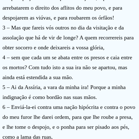
arrebatarem o direito dos aflitos do meu povo, e para
despojarem as viúvas, e para roubarem os órfãos!
3 – Mas que fareis vós outros no dia da visitação e da
assolação que há de vir de longe? A quem recorrereis para
obter socorro e onde deixareis a vossa glória,
4 – sem que cada um se abata entre os presos e caia entre
os mortos? Com tudo isto a sua ira não se apartou, mas
ainda está estendida a sua mão.
5 – Ai da Assíria, a vara da minha ira! Porque a minha
indignação é como bordão nas suas mãos.
6 – Enviá-la-ei contra uma nação hipócrita e contra o povo
do meu furor lhe darei ordem, para que lhe roube a presa,
e lhe tome o despojo, e o ponha para ser pisado aos pés,
como a lama das ruas,