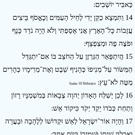
כַּאבִּיר יוֹשְׁבִים ׃
14 וַתִּמְצָא כַקֵּן יָדִי לְחֵיל הָעַמִּים וְכֶאֱסֹף בֵּיצִים
עֲזֻבוֹת כָּל־הָאָרֶץ אֲנִי אָסָפְתִּי וְלֹא הָיָה נֹדֵד כָּנָף
וּפֹצֶה פֶה וּמְצַפְצֵף ׃
15 הֲיִתְפָּאֵר הַגַּרְזֶן עַל הַחֹצֵב בּוֹ אִם־יִתְגַּדֵּל
הַמַּשּׂוֹר עַל־מְנִיפוֹ כְּהָנִיף שֵׁבֶט וְאֶת־מְרִימָיו כְּהָרִים
מַטֶּה לֹא־עֵץ ׃
Isaías 10 Hebraico
16 לָכֵן יְשַׁלַּח הָאָדוֹן יְהוָה צְבָאוֹת בְּמִשְׁמַנָּיו רָזוֹן
וְתַחַת כְּבֹדוֹ יֵקַד יְקֹד כִּיקוֹד אֵשׁ ׃
17 וְהָיָה אוֹר־יִשְׂרָאֵל לְאֵשׁ וּקְדוֹשׁוֹ לְלֶהָבָה וּבָעֲרָה
וְאָכְלָה שִׁיתוֹ וּשְׁמִירוֹ בְּיוֹם אֶחָד ׃