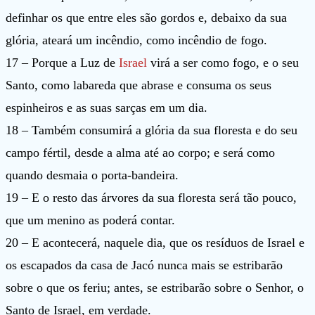
definhar os que entre eles são gordos e, debaixo da sua
glória, ateará um incêndio, como incêndio de fogo.
17 – Porque a Luz de
Israel
virá a ser como fogo, e o seu
Santo, como labareda que abrase e consuma os seus
espinheiros e as suas sarças em um dia.
18 – Também consumirá a glória da sua floresta e do seu
campo fértil, desde a alma até ao corpo; e será como
quando desmaia o porta-bandeira.
19 – E o resto das árvores da sua floresta será tão pouco,
que um menino as poderá contar.
20 – E acontecerá, naquele dia, que os resíduos de Israel e
os escapados da casa de Jacó nunca mais se estribarão
sobre o que os feriu; antes, se estribarão sobre o Senhor, o
Santo de Israel, em verdade.