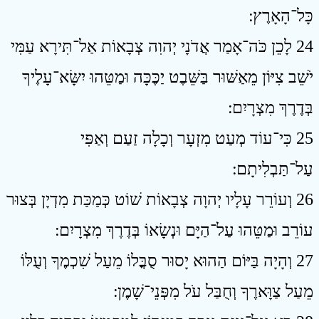
כָּל־הָאָרֶץ ׃
24 לָכֵן כֹּה־אָמַר אֲדֹנָי יְהוִה צְבָאוֹת אַל־תִּירָא עַמִּי
יֹשֵׁב צִיּוֹן מֵאַשּׁוּר בַּשֵּׁבֶט יַכֶּכָּה וּמַטֵּהוּ יִשָּׂא־עָלֶיךָ
בְּדֶרֶךְ מִצְרָיִם ׃
25 כִּי־עוֹד מְעַט מִזְעָר וְכָלָה זַעַם וְאַפִּי
עַל־תַּבְלִיתָם ׃
26 וְעוֹרֵר עָלָיו יְהוָה צְבָאוֹת שׁוֹט כְּמַכַּת מִדְיָן בְּצוּר
עוֹרֵב וּמַטֵּהוּ עַל־הַיָּם וּנְשָׂאוֹ בְּדֶרֶךְ מִצְרָיִם ׃
27 וְהָיָה בַּיּוֹם הַהוּא יָסוּר סֻבֳּלוֹ מֵעַל שִׁכְמֶךָ וְעֻלּוֹ
מֵעַל צַוָּארֶךָ וְחֻבַּל עֹל מִפְּנֵי־שָׁמֶן ׃