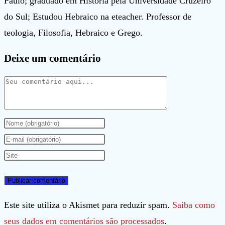
Paulo; graduado em História pela Universidade Cruzeiro
do Sul; Estudou Hebraico na eteacher. Professor de
teologia, Filosofia, Hebraico e Grego.
Deixe um comentário
Comentário
Digite
seu
Digite
nome
seu
Digite
ou
endereço
o
nome
de
URL
de
e-
do
Este site utiliza o Akismet para reduzir spam.
Saiba como
usuário
mail
seu
seus dados em comentários são processados
.