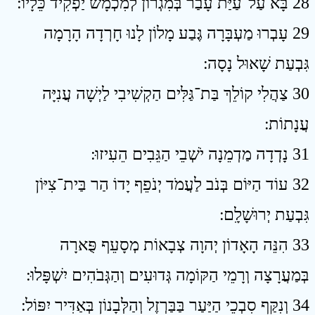
28 בָּא עַל־עַיַּת עָבַר בְּמִגְרוֹן לְמִכְמָשׂ יַפְקִיד כֵּלָיו ׃
29 עָבְרוּ מַעְבָּרָה גֶּבַע מָלוֹן לָנוּ חָרְדָה הָרָמָה
גִּבְעַת שָׁאוּל נָסָה ׃
30 צַהֲלִי קוֹלֵךְ בַּת־גַּלִּים הַקְשִׁיבִי לַיְשָׁה עֲנִיָּה
עֲנָתוֹת ׃
31 נָדְדָה מַדְמֵנָה יֹשְׁבֵי הַגֵּבִים הֵעִיזוּ ׃
32 עוֹד הַיּוֹם בְּנֹב לַעֲמֹד יְנֹפֵף יָדוֹ הַר בַּית־צִיּוֹן
גִּבְעַת יְרוּשָׁלִָם ׃
33 הִנֵּה הָאָדוֹן יְהוָה צְבָאוֹת מְסָעֵף פֻּארָה
בְּמַעֲרָצָה וְרָמֵי הַקּוֹמָה גְּדוּעִים וְהַגְּבֹהִים יִשְׁפָּלוּ ׃
34 וְנִקַּף סִבְכֵי הַיַּעַר בַּבַּרְזֶל וְהַלְּבָנוֹן בְּאַדִּיר יִפּוֹל ׃