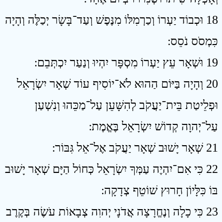
18 וּכְבוֹד יַעְרוֹ וְכַרְמִלּוֹ מִנֶּפֶשׁ וְעַד־בָּשָׂר יְכַלֶּה וְהָיָה
כִּמְסֹס נֹסֵס ׃
19 וּשְׁאָר עֵץ יַעְרוֹ מִסְפָּר יִהְיוּ וְנַעַר יִכְתְּבֵם ׃
20 וְהָיָה בַּיּוֹם הַהוּא לֹא־יוֹסִיף עוֹד שְׁאָר יִשְׂרָאֵל
וּפְלֵיטַת בֵּית־יַעֲקֹב לְהִשָּׁעֵן עַל־מַכֵּהוּ וְנִשְׁעַן
עַל־יְהוָה קְדוֹשׁ יִשְׂרָאֵל בֶּאֱמֶת ׃
21 שְׁאָר יָשׁוּב שְׁאָר יַעֲקֹב אֶל־אֵל גִּבּוֹר ׃
22 כִּי אִם־יִהְיֶה עַמְּךָ יִשְׂרָאֵל כְּחוֹל הַיָּם שְׁאָר יָשׁוּב
בּוֹ כִּלָּיוֹן חָרוּץ שׁוֹטֵף צְדָקָה ׃
23 כִּי כָלָה וְנֶחֱרָצָה אֲדֹנָי יְהוִה צְבָאוֹת עֹשֶׂה בְּקֶרֶב