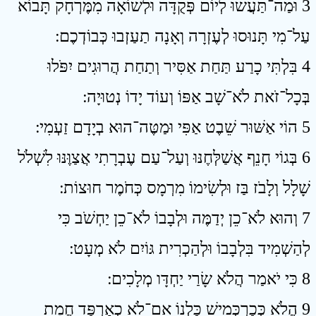
3 וּמַה־תַּעֲשׂוּ לְיוֹם פְּקֻדָּה וּלְשׁוֹאָה מִמֶּרְחָק תָּבוֹא
עַל־מִי תָּנוּסוּ לְעֶזְרָה וְאָנָה תַעַזְבוּ כְּבוֹדְכֶם ׃
4 בִּלְתִּי כָרַע תַּחַת אַסִּיר וְתַחַת הֲרוּגִים יִפֹּלוּ
בְּכָל־זֹאת לֹא־שָׁב אַפּוֹ וְעוֹד יָדוֹ נְטוּיָה ׃
5 הוֹי אַשּׁוּר שֵׁבֶט אַפִּי וּמַטֶּה־הוּא בְיָדָם זַעְמִי ׃
6 בְּגוֹי חָנֵף אֲשַׁלְּחֶנּוּ וְעַל־עַם עֶבְרָתִי אֲצַוֶּנּוּ לִשְׁלֹל
שָׁלָל וְלָבֹז בַּז וּלְשִׂימוֹ מִרְמָס כְּחֹמֶר חוּצוֹת ׃
7 וְהוּא לֹא־כֵן יְדַמֶּה וּלְבָבוֹ לֹא־כֵן יַחְשֹׁב כִּי
לְהַשְׁמִיד בִּלְבָבוֹ וּלְהַכְרִית גּוֹיִם לֹא מְעָט ׃
8 כִּי יֹאמַר הֲלֹא שָׂרַי יַחְדָּו מְלָכִים ׃
9 הֲלֹא כְּכַרְכְּמִישׁ כַּלְנוֹ אִם־לֹא כְאַרְפַּד חֲמָת