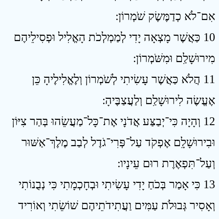
אִם־לֹא כְדַמֶּשֶׂק שֹׁמְרוֹן ׃
10 כַּאֲשֶׁר מָצְאָה יָדִי לְמַמְלְכֹת הָאֱלִיל וּפְסִילֵיהֶם
מִירוּשָׁלִַם וּמִשֹּׁמְרוֹן ׃
11 הֲלֹא כַּאֲשֶׁר עָשִׂיתִי לְשֹׁמְרוֹן וְלֶאֱלִילֶיהָ כֵּן
אֶעֱשֶׂה לִירוּשָׁלִַם וְלַעֲצַבֶּיהָ ׃
12 וְהָיָה כִּי־יְבַצַּע אֲדֹנָי אֶת־כָּל־מַעֲשֵׂהוּ בְּהַר צִיּוֹן
וּבִירוּשָׁלִָם אֶפְקֹד עַל־פְּרִי־גֹדֶל לְבַב מֶלֶךְ־אַשּׁוּר
וְעַל־תִּפְאֶרֶת רוּם עֵינָיו ׃
13 כִּי אָמַר בְּכֹחַ יָדִי עָשִׂיתִי וּבְחָכְמָתִי כִּי נְבֻנוֹתִי
וְאָסִיר גְּבוּלֹת עַמִּים וַעֲתִידֹתֵיהֶם שׁוֹשֵׂתִי וְאוֹרִיד