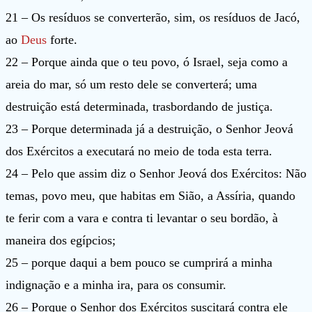
21 – Os resíduos se converterão, sim, os resíduos de Jacó,
ao
Deus
forte.
22 – Porque ainda que o teu povo, ó Israel, seja como a
areia do mar, só um resto dele se converterá; uma
destruição está determinada, trasbordando de justiça.
23 – Porque determinada já a destruição, o Senhor Jeová
dos Exércitos a executará no meio de toda esta terra.
24 – Pelo que assim diz o Senhor Jeová dos Exércitos: Não
temas, povo meu, que habitas em Sião, a Assíria, quando
te ferir com a vara e contra ti levantar o seu bordão, à
maneira dos egípcios;
25 – porque daqui a bem pouco se cumprirá a minha
indignação e a minha ira, para os consumir.
26 – Porque o Senhor dos Exércitos suscitará contra ele