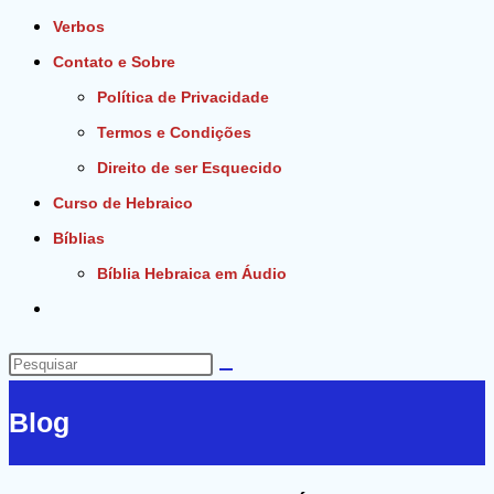
Verbos
Contato e Sobre
Política de Privacidade
Termos e Condições
Direito de ser Esquecido
Curso de Hebraico
Bíblias
Bíblia Hebraica em Áudio
Alternar
pesquisa
do
Pesquisar
site
neste
Blog
site