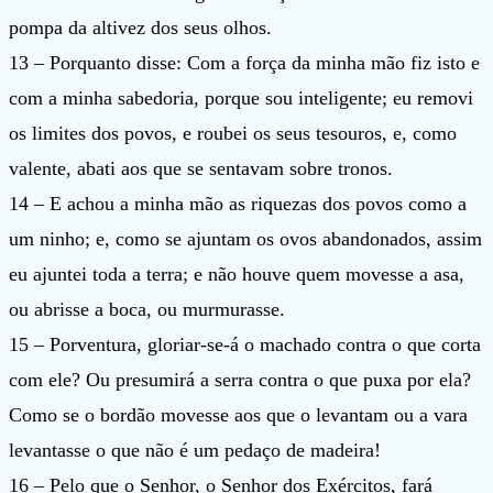
pompa da altivez dos seus olhos.
13 – Porquanto disse: Com a força da minha mão fiz isto e
com a minha sabedoria, porque sou inteligente; eu removi
os limites dos povos, e roubei os seus tesouros, e, como
valente, abati aos que se sentavam sobre tronos.
14 – E achou a minha mão as riquezas dos povos como a
um ninho; e, como se ajuntam os ovos abandonados, assim
eu ajuntei toda a terra; e não houve quem movesse a asa,
ou abrisse a boca, ou murmurasse.
15 – Porventura, gloriar-se-á o machado contra o que corta
com ele? Ou presumirá a serra contra o que puxa por ela?
Como se o bordão movesse aos que o levantam ou a vara
levantasse o que não é um pedaço de madeira!
16 – Pelo que o Senhor, o Senhor dos Exércitos, fará