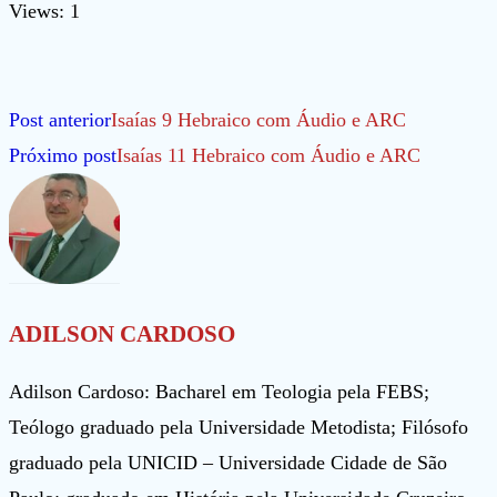
Views: 1
Leia
Post anterior
Isaías 9 Hebraico com Áudio e ARC
mais
Próximo post
Isaías 11 Hebraico com Áudio e ARC
artigos
ADILSON CARDOSO
Adilson Cardoso: Bacharel em Teologia pela FEBS;
Teólogo graduado pela Universidade Metodista; Filósofo
graduado pela UNICID – Universidade Cidade de São