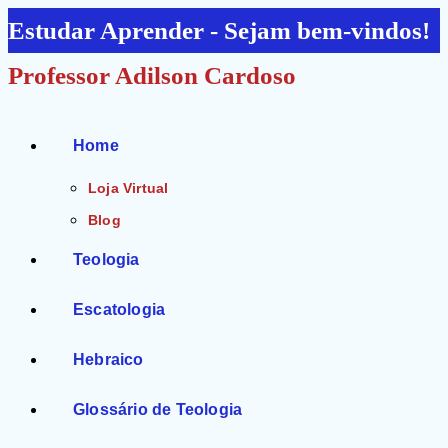
Ir
Estudar Aprender - Sejam bem-vindos!
para
Professor Adilson Cardoso
o
conteúdo
Home
Loja Virtual
Blog
Teologia
Escatologia
Hebraico
Glossário de Teologia