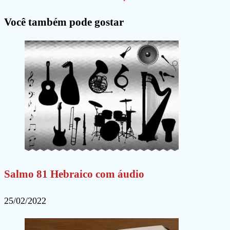
para
para
site
Você também pode gostar
comentar
comentar
(opcional)
Salmo 81 Hebraico com áudio
25/02/2022