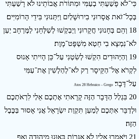
כִּי־לֹא פָשַׁעְתִּי בְעַמִּי וּמִתּוֹרֹת אֲבוֹתֵינוּ לֹא רָשַׁעְתִּי
בְּכָל־זֹאת אֲסָרוּנִי בִירוּשָׁלַיִם וַיִּתְּנוּנִי בִּידֵי הָרוֹמִיִּים׃
18 וְהֵם בְּחָנוּנִי חֲקָרוּנִי וַיְבַקְשׁוּ לְשַׁלְּחֵנִי לַמֶּרְחָב יַעַן
לֹא־נִמְצָא בִי חֵטְא מִשְׁפָּט־מָוֶת׃
19 וְהַיְּהוּדִים הִקְשׁוּ לְשִׂטְנִי עַל־כֵּן הָיִיתִי אָנוּס
לִקְרֹא אֶל־הַקֵּיסָר רַק לֹא־לְהַלְשִׁין אֶת־עַמִּי
עַל־דָּבָר׃
Atos 28 Hebraico – Grego
20 בִּגְלַל הַדָּבָר הַזֶּה קָרָאתִי אֶתְכֶם אֵלַי לִרְאֹתְכֶם
וּלְדַבֵּר אִתְּכֶם לְמַעַן תִּקְוַת יִשְׂרָאֵל אֲנִי אָסוּר בַּכֶּבֶל
הַזֶּה׃
21 וַיֹּאמְרוּ אֵלָיו לֹא אִגְּרוֹת בָּאוּנוּ מִיהוּדָה וְאַף