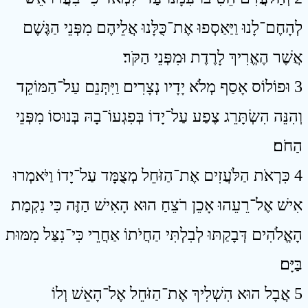
לְהָחֶם־לָנוּ וַיַּאַסְפוּ אֶת־כֻּלָּנוּ אֲלֵיהֶם מִפְּנֵי הַגֶּשֶׁם
אֲשֶׁר הֶאֱרִיךְ לָרֶדֶת וּמִפְּנֵי הַקֹּר׃
3 וּפוֹלוֹס אָסַף מְלֹא יָדָיו נְצָרִים וַיִּתְּנֵם עַל־הַמּוֹקֵד
וְהִנֵּה הִשְׂתָּרֵג צֶפַע עַל־יָדוֹ בְּפִגְעוֹ־בָהּ בְּנוּסוֹ מִפְּנֵי
הַחֹם׃
4 כִּרְאֹת הַלֹּעֲזִים אֶת־הַזֹּחֵל מְצֻמָּד עַל־יָדוֹ וַיֹּאמְרוּ
אִישׁ אֶל־רֵעֵהוּ אָכֵן רֹצֵחַ הוּא הָאִישׁ הַזֶּה כִּי נִקְמַת
הָאֱלֹהִים דְּבָקַתּוּ לְבִלְתִּי הַחֲיֹתוֹ אַחֲרֵי כִּי־נִצַּל מִמּוּת
בַּיָּם׃
5 אֲבָל הוּא הִשְׁלִיךְ אֶת־הַזֹּחֵל אֶל־הָאֵשׁ וְלוֹ