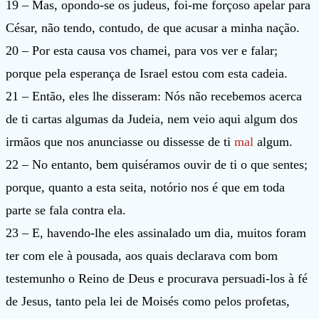
19 – Mas, opondo-se os judeus, foi-me forçoso apelar para
César, não tendo, contudo, de que acusar a minha nação.
20 – Por esta causa vos chamei, para vos ver e falar;
porque pela esperança de Israel estou com esta cadeia.
21 – Então, eles lhe disseram: Nós não recebemos acerca
de ti cartas algumas da Judeia, nem veio aqui algum dos
irmãos que nos anunciasse ou dissesse de ti
mal
algum.
22 – No entanto, bem quiséramos ouvir de ti o que sentes;
porque, quanto a esta seita, notório nos é que em toda
parte se fala contra ela.
23 – E, havendo-lhe eles assinalado um dia, muitos foram
ter com ele à pousada, aos quais declarava com bom
testemunho o Reino de Deus e procurava persuadi-los à fé
de Jesus, tanto pela lei de Moisés como pelos profetas,