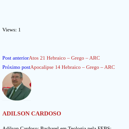
Views: 1
Leia
Post anterior
Atos 21 Hebraico – Grego – ARC
mais
Próximo post
Apocalipse 14 Hebraico – Grego – ARC
artigos
ADILSON CARDOSO
Adilson Cardoso: Bacharel em Teologia pela FEBS;