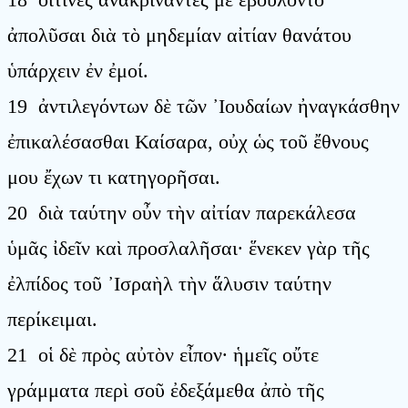
ἀπολῦσαι διὰ τὸ μηδεμίαν αἰτίαν θανάτου
ὑπάρχειν ἐν ἐμοί.
19 ἀντιλεγόντων δὲ τῶν ᾿Ιουδαίων ἠναγκάσθην
ἐπικαλέσασθαι Καίσαρα, οὐχ ὡς τοῦ ἔθνους
μου ἔχων τι κατηγορῆσαι.
20 διὰ ταύτην οὖν τὴν αἰτίαν παρεκάλεσα
ὑμᾶς ἰδεῖν καὶ προσλαλῆσαι· ἕνεκεν γὰρ τῆς
ἐλπίδος τοῦ ᾿Ισραὴλ τὴν ἅλυσιν ταύτην
περίκειμαι.
21 οἱ δὲ πρὸς αὐτὸν εἶπον· ἡμεῖς οὔτε
γράμματα περὶ σοῦ ἐδεξάμεθα ἀπὸ τῆς