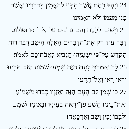
24 וַיִּהְיוּ בָהֶם אֲשֶׁר הָפְנוּ לְהַאֲמִין בִּדְבָרָיו וַאֲשֶׁר
פָּנוּ מֵעִמּוֹ וְלֹא הֶאֱמִינוּ׃
25 וַיָּשׁוּבוּ לָלֶכֶת וְהֵם נְדוֹנִים עַל־אֹדוֹתָיו וּפוֹלוֹס
דִּבֶּר עוֹד רַק אֶת־הַדְּבָרִים הָאֵלֶּה הֵיטֵב דִּבֶּר רוּחַ
הַקֹּדֶשׁ עַל־פִּי יְשַׁעְיָהוּ הַנָּבִיא לַאֲבֹתֵיכֶם לֵאמֹר׃
26 לֵךְ וְאָמַרְתָּ לָעָם הַזֶּה שִׁמְעוּ שָׁמוֹעַ וְאַל־תָּבִינוּ
וּרְאוּ רָאוֹ וְאַל־תֵּדָעוּ׃
27 כִּי שָׁמֵן לֵב־הָעָם הַזֶּה וְאָזְנָיו כָּבְדוּ מִשְּׁמוֹעַ
וְאֶת־עֵינָיו הֵשַׁע פֶּן־יִרְאֶה בְעֵינָיו וּבְאָזְנָיו יִשְׁמָע
וּלְבָבוֹ יָבִין וָשָׁב וְאֶרְפָּאֵהוּ׃