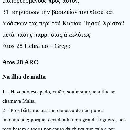
εἰσπορευομένους πρὸς αὐτόν,
31 κηρύσσων τὴν βασιλείαν τοῦ Θεοῦ καὶ
διδάσκων τὰς περὶ τοῦ Κυρίου ᾿Ιησοῦ Χριστοῦ
μετὰ πάσης παρρησίας ἀκωλύτως.
Atos 28 Hebraico – Grego
Atos 28 ARC
Na ilha de malta
1 – Havendo escapado, então, souberam que a ilha se
chamava Malta.
2 – E os bárbaros usaram conosco de não pouca
humanidade; porque, acendendo uma grande fogueira, nos
recolheram a todos por causa da chuva que caía e por