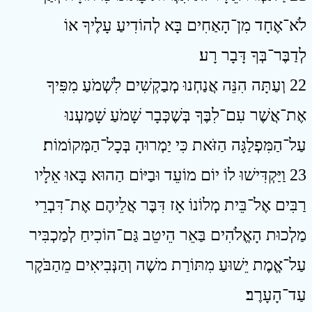
לֹא־אֶחָד מִן־הָאַחִים בָּא לְהוֹדִיעַ עָלֶיךָ אוֹ
לְדַבֶּר־בְּךָ דָּבָר רָע׃
22 וְעַתָּה הִנֵּה אֲנַחְנוּ מְבַקְשִׁים לִשְׁמֹעַ מִפִּיךָ
אֶת־אֲשֶׁר עִם־לִבֶּךָ בְּשֶׁכְּבָר שָׁמֹעַ שָׁמַעְנוּ
עַל־הַמִּפְלַגָּה הַזֹּאת כִּי יַמְרוּהָ בְּכָל־הַמְּקוֹמוֹת׃
23 וַיַּקְדִּישׁוּ לוֹ יוֹם מוֹעֵד וּבַיּוֹם הַהוּא בָּאוּ אֵלָיו
רַבִּים אֶל־בֵּית מְלוֹנוֹ אָז דִּבֶּר אֲלֵיהֶם אֶת־דִּבְרֵי
מַלְכוּת הָאֱלֹהִים בַּאֵר הֵיטֵב גַּם־הוֹכִיחַ לְמַכְבִּיר
עַל־אֱמֶת יֵשׁוּעַ מִתּוֹרַת משֶׁה וְהַנְּבִיאִים מֵהַבֹּקֶר
עַד־הָעָרֶב׃