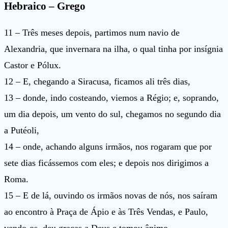
Hebraico – Grego
11 – Três meses depois, partimos num navio de
Alexandria, que invernara na ilha, o qual tinha por insígnia
Castor e Pólux.
12 – E, chegando a Siracusa, ficamos ali três dias,
13 – donde, indo costeando, viemos a Régio; e, soprando,
um dia depois, um vento do sul, chegamos no segundo dia
a Putéoli,
14 – onde, achando alguns irmãos, nos rogaram que por
sete dias ficássemos com eles; e depois nos dirigimos a
Roma.
15 – E de lá, ouvindo os irmãos novas de nós, nos saíram
ao encontro à Praça de Ápio e às Três Vendas, e Paulo,
vendo-os, deu graças a Deus e tomou ânimo.