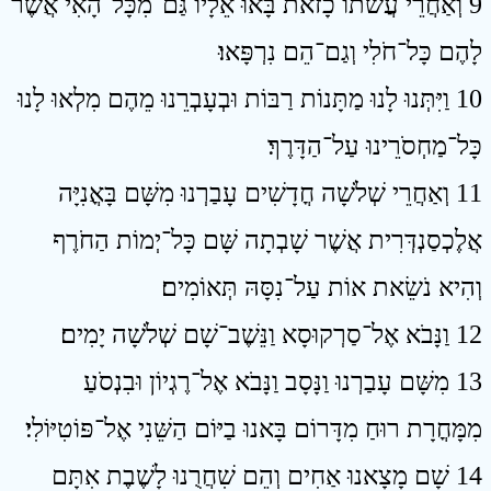
9 וְאַחֲרֵי עֲשׁתוֹ כָזֹאת בָּאוּ אֵלָיו גַּם־מִכָּל־הָאִי אֲשֶׁר
לָהֶם כָּל־חֹלִי וְגַם־הֵם נִרְפָּאוּ׃
10 וַיִּתְּנוּ לָנוּ מַתָּנוֹת רַבּוֹת וּבְעָבְרֵנוּ מֵהֶם מִלְאוּ לָנוּ
כָּל־מַחְסֹרֵינוּ עַל־הַדָּרֶךְ׃
11 וְאַחֲרֵי שְׁלֹשָׁה חֳדָשִׁים עָבַרְנוּ מִשָּׁם בָּאֳנִיָּה
אֲלֶכְסַנְדְּרִית אֲשֶׁר שָׁבְתָה שָּׁם כָּל־יְמוֹת הַחֹרֶף
וְהִיא נֹשֵׂאת אוֹת עַל־נִסָּהּ תְּאוֹמִים׃
12 וַנָּבֹא אֶל־סַרְקוּסָא וַנֵּשֶׁב־שָׁם שְׁלֹשָׁה יָמִים׃
13 מִשָּׁם עָבַרְנוּ וַנָּסָב וַנָּבֹא אֶל־רֶגְיוֹן וּבִנְסֹעַ
מִמָּחֳרָת רוּחַ מִדָּרוֹם בָּאנוּ בַיּוֹם הַשֵּׁנִי אֶל־פּוֹטִיּוֹלִי׃
14 שָׁם מָצָאנוּ אַחִים וְהֵם שִׁחֲרֻנוּ לָשֶׁבֶת אִתָּם