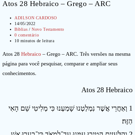
Atos 28 Hebraico – Grego – ARC
Autor
ADILSON CARDOSO
do
Post
14/05/2022
post:
publicado:
Categoria
Bíblias
/
Novo Testamento
do
Comentários
0 comentário
post:
do
Tempo
10 minutos de leitura
post:
de
leitura:
Atos 28
Hebraico
– Grego – ARC. Três versões na mesma
página para você pesquisar, comparar e ampliar seus
conhecimentos.
Atos 28 Hebraico
1 וְאַחֲרֵי אֲשֶׁר נִמְלַטְנוּ שָׁמַעְנוּ כִּי מְלִיטִי שֵׁם הָאִי
הַזֶּה׃
2 וְהַלֹּעֲזִים הֵטִיבוּ עִמָּנוּ עַד־לִמְאֹד כִּי־בִעֲרוּ אֵשׁ