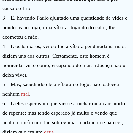
causa do frio.
3 – E, havendo Paulo ajuntado uma quantidade de vides e
pondo-as no fogo, uma víbora, fugindo do calor, lhe
acometeu a mão.
4 – E os bárbaros, vendo-lhe a víbora pendurada na mão,
diziam uns aos outros: Certamente, este homem é
homicida, visto como, escapando do mar, a Justiça não o
deixa viver.
5 – Mas, sacudindo ele a víbora no fogo, não padeceu
nenhum
mal
.
6 – E eles esperavam que viesse a inchar ou a cair morto
de repente; mas tendo esperado já muito e vendo que
nenhum incômodo lhe sobrevinha, mudando de parecer,
diziam que era um
deus
.