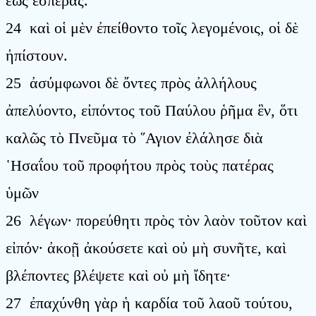
ἕως ἑσπέρας.
24 καὶ οἱ μὲν ἐπείθοντο τοῖς λεγομένοις, οἱ δὲ
ἠπίστουν.
25 ἀσύμφωνοι δὲ ὄντες πρὸς ἀλλήλους
ἀπελύοντο, εἰπόντος τοῦ Παύλου ῥῆμα ἓν, ὅτι
καλῶς τὸ Πνεῦμα τὸ ῞Αγιον ἐλάλησε διὰ
῾Ησαΐου τοῦ προφήτου πρὸς τοὺς πατέρας
ὑμῶν
26 λέγων· πορεύθητι πρὸς τὸν λαὸν τοῦτον καὶ
εἰπόν· ἀκοῇ ἀκούσετε καὶ οὐ μὴ συνῆτε, καὶ
βλέποντες βλέψετε καὶ οὐ μὴ ἴδητε·
27 ἐπαχύνθη γὰρ ἡ καρδία τοῦ λαοῦ τούτου,