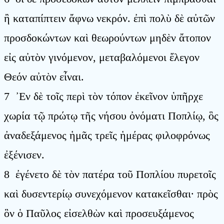
ἢ καταπίπτειν ἄφνω νεκρόν. ἐπὶ πολὺ δὲ αὐτῶν
προσδοκώντων καὶ θεωρούντων μηδὲν ἄτοπον
εἰς αὐτὸν γινόμενον, μεταβαλόμενοι ἔλεγον
Θεόν αὐτὸν εἶναι.
7 ᾿Εν δὲ τοῖς περὶ τὸν τόπον ἐκεῖνον ὑπῆρχε
χωρία τῷ πρώτῳ τῆς νήσου ὀνόματι Ποπλίῳ, ὃς
ἀναδεξάμενος ἡμᾶς τρεῖς ἡμέρας φιλοφρόνως
ἐξένισεν.
8 ἐγένετο δὲ τὸν πατέρα τοῦ Ποπλίου πυρετοῖς
καὶ δυσεντερίῳ συνεχόμενον κατακεῖσθαι· πρὸς
ὃν ὁ Παῦλος εἰσελθὼν καὶ προσευξάμενος