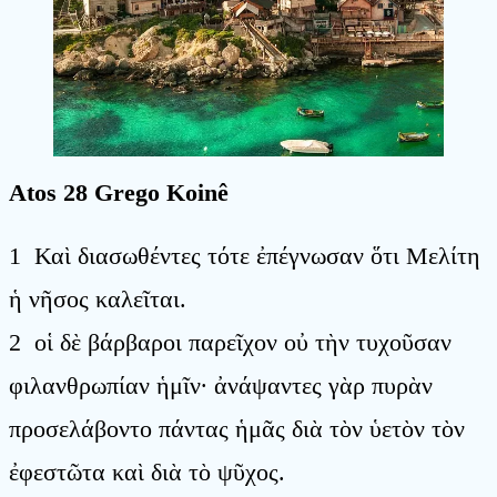
Atos 28 Grego Koinê
1 Καὶ διασωθέντες τότε ἐπέγνωσαν ὅτι Μελίτη
ἡ νῆσος καλεῖται.
2 οἱ δὲ βάρβαροι παρεῖχον οὐ τὴν τυχοῦσαν
φιλανθρωπίαν ἡμῖν· ἀνάψαντες γὰρ πυρὰν
προσελάβοντο πάντας ἡμᾶς διὰ τὸν ὑετὸν τὸν
ἐφεστῶτα καὶ διὰ τὸ ψῦχος.