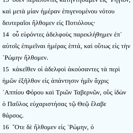
καὶ μετὰ μίαν ἡμέραν ἐπιγενομένου νότου
δευτεραῖοι ἤλθομεν εἰς Ποτιόλους·
14 οὗ εὑρόντες ἀδελφοὺς παρεκλήθημεν ἐπ᾿
αὐτοῖς ἐπιμεῖναι ἡμέρας ἑπτά, καὶ οὕτως εἰς τὴν
῾Ρώμην ἤλθομεν.
15 κἀκεῖθεν οἱ ἀδελφοὶ ἀκούσαντες τὰ περὶ
ἡμῶν ἐξῆλθον εἰς ἀπάντησιν ἡμῖν ἄχρις
᾿Αππίου Φόρου καὶ Τριῶν Ταβερνῶν, οὓς ἰδὼν
ὁ Παῦλος εὐχαριστήσας τῷ Θεῷ ἔλαβε
θάρσος.
16 ῞Οτε δὲ ἤλθομεν εἰς ῾Ρώμην, ὁ