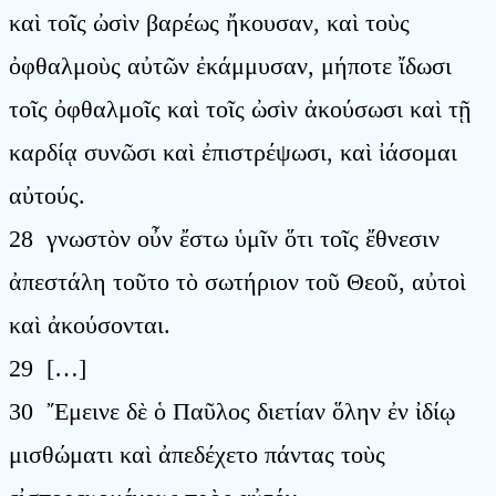
καὶ τοῖς ὠσὶν βαρέως ἤκουσαν, καὶ τοὺς
ὀφθαλμοὺς αὐτῶν ἐκάμμυσαν, μήποτε ἴδωσι
τοῖς ὀφθαλμοῖς καὶ τοῖς ὠσὶν ἀκούσωσι καὶ τῇ
καρδίᾳ συνῶσι καὶ ἐπιστρέψωσι, καὶ ἰάσομαι
αὐτούς.
28 γνωστὸν οὖν ἔστω ὑμῖν ὅτι τοῖς ἔθνεσιν
ἀπεστάλη τοῦτο τὸ σωτήριον τοῦ Θεοῦ, αὐτοὶ
καὶ ἀκούσονται.
29 […]
30 ῎Εμεινε δὲ ὁ Παῦλος διετίαν ὅλην ἐν ἰδίῳ
μισθώματι καὶ ἀπεδέχετο πάντας τοὺς