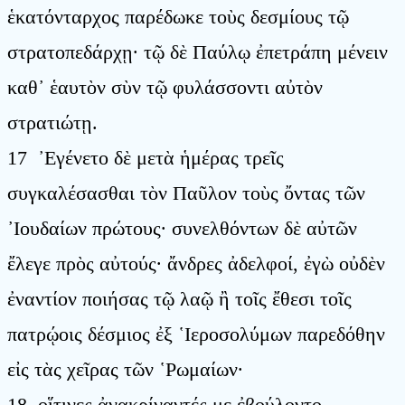
ἑκατόνταρχος παρέδωκε τοὺς δεσμίους τῷ
στρατοπεδάρχῃ· τῷ δὲ Παύλῳ ἐπετράπη μένειν
καθ᾿ ἑαυτὸν σὺν τῷ φυλάσσοντι αὐτὸν
στρατιώτῃ.
17 ᾿Εγένετο δὲ μετὰ ἡμέρας τρεῖς
συγκαλέσασθαι τὸν Παῦλον τοὺς ὄντας τῶν
᾿Ιουδαίων πρώτους· συνελθόντων δὲ αὐτῶν
ἔλεγε πρὸς αὐτούς· ἄνδρες ἀδελφοί, ἐγὼ οὐδὲν
ἐναντίον ποιήσας τῷ λαῷ ἢ τοῖς ἔθεσι τοῖς
πατρῴοις δέσμιος ἐξ ῾Ιεροσολύμων παρεδόθην
εἰς τὰς χεῖρας τῶν ῾Ρωμαίων·
18 οἵτινες ἀνακρίναντές με ἐβούλοντο