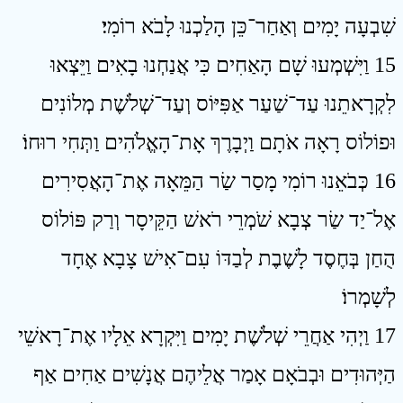
שִׁבְעָה יָמִים וְאַחַר־כֵּן הָלַכְנוּ לָבֹא רוֹמִי׃
15 וַיִּשְׁמְעוּ שָׁם הָאַחִים כִּי אֲנַחְנוּ בָאִים וַיֵּצְאוּ
לִקְרָאתֵנוּ עַד־שַׁעַר אַפִּיּוֹס וְעַד־שְׁלֹשֶׁת מְלוֹנִים
וּפוֹלוֹס רָאָה אֹתָם וַיְבָרֶךְ אָת־הָאֱלֹהִים וַתְּחִי רוּחוֹ׃
16 כְּבֹאֵנוּ רוֹמִי מָסַר שַׂר הַמֵּאָה אֶת־הָאֲסִירִים
אֶל־יַד שַׂר צְבָא שֹׁמְרֵי רֹאשׁ הַקֵּיסָר וְרַק פּוֹלוֹס
הֻחַן בְּחֶסֶד לָשֶׁבֶת לְבַדּוֹ עִם־אִישׁ צָבָא אֶחָד
לְשָׁמְרוֹ׃
17 וַיְהִי אַחֲרֵי שְׁלֹשֶׁת יָמִים וַיִּקְרָא אֵלָיו אֶת־רָאשֵׁי
הַיְּהוּדִים וּבְבֹאָם אָמַר אֲלֵיהֶם אֲנָשִׁים אַחִים אַף