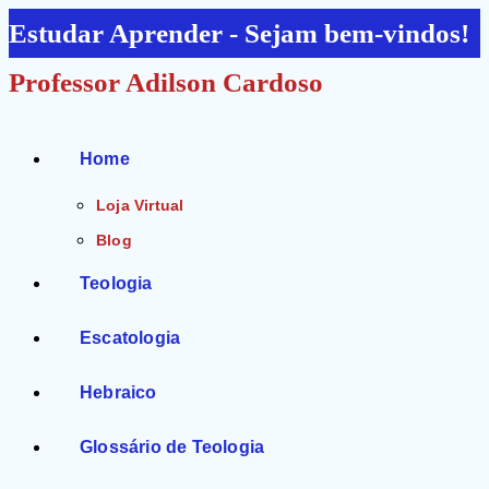
Ir
Estudar Aprender - Sejam bem-vindos!
para
Professor Adilson Cardoso
o
conteúdo
Home
Loja Virtual
Blog
Teologia
Escatologia
Hebraico
Glossário de Teologia