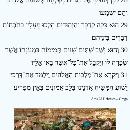
28 לָכֵן דְּעוּ כִּי אֶל־הַגּוֹיִם נִשְׁלְחָה תְּשׁוּעַת אֱלֹהִים
וְהֵם יִשְׁמָעוּ׃
29 הוּא כִּלָּה לְדַבֵּר וְהַיְּהוּדִים הָלְכוּ מֵעָלָיו בְּתֹכְחוֹת
דְּבָרִים בִּינֵיהֶם׃
30 וְהוּא יָשַׁב שְׁתַּיִם שָׁנִים תְּמִימוֹת בִּמְעֹנָתוֹ אֲשֶׁר
שְׂכָרָהּ לוֹ וַיְקַבֵּל אֶת־כָּל־אֲשֶׁר בָּאוּ אֵלָיו׃
31 וַיִּקְרָא אֶת־מַלְכוּת הָאֱלֹהִים וַיְלַמֵּד אֶת־דַּרְכֵי
יֵשׁוּעַ הַמָּשִׁיחַ אֲדֹנֵינוּ בְּלֵב אֱמוּנִים בְּאֵין מַפְרִיעַ׃
Atos 28 Hebraico – Grego