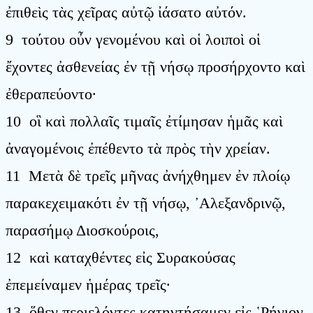
ἐπιθεὶς τὰς χεῖρας αὐτῷ ἰάσατο αὐτόν.
9 τούτου οὖν γενομένου καὶ οἱ λοιποὶ οἱ
ἔχοντες ἀσθενείας ἐν τῇ νήσῳ προσήρχοντο καὶ
ἐθεραπεύοντο·
10 οἳ καὶ πολλαῖς τιμαῖς ἐτίμησαν ἡμᾶς καὶ
ἀναγομένοις ἐπέθεντο τὰ πρὸς τὴν χρείαν.
11 Μετὰ δὲ τρεῖς μῆνας ἀνήχθημεν ἐν πλοίῳ
παρακεχειμακότι ἐν τῇ νήσῳ, ᾿Αλεξανδρινῷ,
παρασήμῳ Διοσκούροις,
12 καὶ καταχθέντες εἰς Συρακούσας
ἐπεμείναμεν ἡμέρας τρεῖς·
13 ὅθεν περιελόντες κατηντήσαμεν εἰς ῾Ρήγιον,