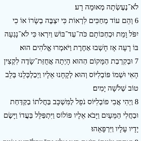
לֹא־נֶעֶשְׂתָה מְאוּמָה רָע׃
6 וְהֵם עוֹד מְחַכִּים לִרְאוֹת כִּי יִצְבֶּה בְשָׂרוֹ אוֹ כִי
יִפֹּל וָמֵת וּכְחַכּוֹתָם כֹּה־עַד־בּוֹשׁ וַיִרְאוּ כִּי לֹא־נָגְעָה
בּוֹ רָעָה אָז חָשְׁבוּ אַחֶרֶת וַיֹּאמְרוּ אֱלֹהִים הוּא׃
7 וּבְקִרְבַת הַמָּקוֹם הַהוּא הָיְתָה אֲחֻזַּת־שָׂדֶה לִקְצִין
הָאִי וּשְׁמוֹ פּוֹבְלִיּוֹס וְהוּא לְקָחָנוּ אֵלָיו וַיְכַלְכְּלֵנוּ בְּלֵב
טוֹב שְׁלֹשָׁה יָמִים׃
8 וַיְהִי אֲבִי פוֹבְלִיּוֹס נֹפֵל לַמִּשְׁכָּב בַּחֲלֹתוֹ בַקַּדַּחַת
וּבַחֲלִי הַמֵּעָיִם וַיָּבֹא אֵלָיו פּוֹלוֹס וַיִּתְפַּלֵּל בַּעֲדוֹ וַיָּשֶׂם
יָדָיו עָלָיו וַיִּרְפָּאֵהוּ׃