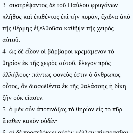
3 συστρέψαντος δὲ τοῦ Παύλου φρυγάνων
πλῆθος καὶ ἐπιθέντος ἐπὶ τὴν πυράν, ἔχιδνα ἀπὸ
τῆς θέρμης ἐξελθοῦσα καθῆψε τῆς χειρὸς
αὐτοῦ.
4 ὡς δὲ εἶδον οἱ βάρβαροι κρεμάμενον τὸ
θηρίον ἐκ τῆς χειρὸς αὐτοῦ, ἔλεγον πρὸς
ἀλλήλους· πάντως φονεύς ἐστιν ὁ ἄνθρωπος
οὗτος, ὃν διασωθέντα ἐκ τῆς θαλάσσης ἡ δίκη
ζῆν οὐκ εἴασεν.
5 ὁ μὲν οὖν ἀποτινάξας τὸ θηρίον εἰς τὸ πῦρ
ἔπαθεν κακὸν οὐδὲν·
6 οἱ δὲ προσεδόκων αὐτὸν μέλλειν πίμπρασθαι