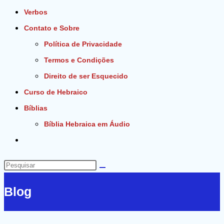
Verbos
Contato e Sobre
Política de Privacidade
Termos e Condições
Direito de ser Esquecido
Curso de Hebraico
Bíblias
Bíblia Hebraica em Áudio
Alternar
pesquisa
do
Pesquisar
site
neste
Blog
site