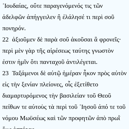
᾿Ιουδαίας, οὔτε παραγενόμενός τις τῶν
ἀδελφῶν ἀπήγγειλεν ἢ ἐλάλησέ τι περὶ σοῦ
πονηρόν.
22 ἀξιοῦμεν δὲ παρὰ σοῦ ἀκοῦσαι ἃ φρονεῖς·
περὶ μὲν γὰρ τῆς αἱρέσεως ταύτης γνωστὸν
ἐστιν ἡμῖν ὅτι πανταχοῦ ἀντιλέγεται.
23 Ταξάμενοι δὲ αὐτῷ ἡμέραν ἧκον πρὸς αὐτὸν
εἰς τὴν ξενίαν πλείονες, οἷς ἐξετίθετο
διαμαρτυρόμενος τὴν βασιλείαν τοῦ Θεοῦ
πείθων τε αὐτοὺς τὰ περὶ τοῦ ᾿Ιησοῦ ἀπό τε τοῦ
νόμου Μωϋσέως καὶ τῶν προφητῶν ἀπὸ πρωῒ