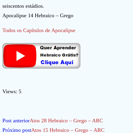
seiscentos estádios.
Apocalipse 14 Hebraico – Grego
Todos os Capítulos de Apocalipse
Views: 5
Leia
Post anterior
Atos 28 Hebraico – Grego – ARC
mais
Próximo post
Atos 15 Hebraico – Grego – ARC