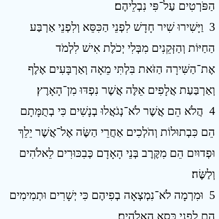
הַפֹּרְטִים עַל־פִּי נִבְלֵיהֶם׃
3 וַיָּשִׁירוּ שִׁיר חָדָשׁ לִפְנֵי הַכִּסֵּא וְלִפְנֵי אַרְבַּע
הַחַיּוֹת וְהַזְּקֵנִים מִבְּלִי יְכֹלֶת אִישׁ לִלְמֹד
אֶת־הַשִּׁירָה הַזֹּאת בִּלְתִּי מֵאָה וְאַרְבָּעִים אֶלֶף
וְאַרְבַּעַת אֲלָפִים אֵלֶּה אֲשֶׁר נִפְדּוּ מִן־הָאָרֶץ׃
4 הֲלֹא הֵם אֲשֶׁר לֹא־נְגֹאֲלוּ בְנָשִׁים כִּי בְתֻמָּתָם
הֵם כִּבְתוּלוֹת וְהֹלְכִים אַחֲרֵי הַשֶּׂה אֶל־אֲשֶׁר יֵלֵךְ
וּפְדוּיִם הֵם מִקֶּרֶב בְּנֵי הָאָדָם כְּבִכּוּרִים לֵאלֹהִים
וְלַשֶּׂה׃
5 וּמִרְמָה לֹא־נִמְצְאָה בְפִיהֶם כִּי יְשָׁרִים וּתְמִימִים
הֵם לִפְנֵי כִּסֵא הָאֱלֹהִים׃