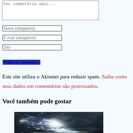
Comentário
Digite
seu
Digite
nome
seu
Digite
ou
endereço
o
nome
de
URL
de
e-
do
Este site utiliza o Akismet para reduzir spam.
Saiba como
usuário
mail
seu
seus dados em comentários são processados
.
para
para
site
Você também pode gostar
comentar
comentar
(opcional)