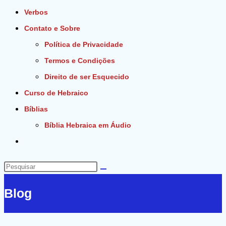
Verbos
Contato e Sobre
Política de Privacidade
Termos e Condições
Direito de ser Esquecido
Curso de Hebraico
Bíblias
Bíblia Hebraica em Áudio
Alternar
pesquisa
do
Pesquisar
site
neste
Blog
site