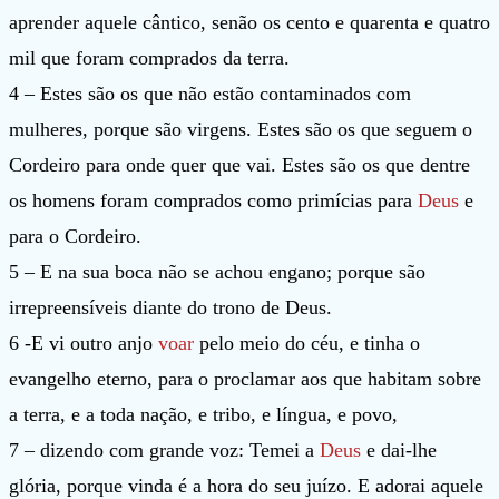
aprender aquele cântico, senão os cento e quarenta e quatro
mil que foram comprados da terra.
4 – Estes são os que não estão contaminados com
mulheres, porque são virgens. Estes são os que seguem o
Cordeiro para onde quer que vai. Estes são os que dentre
os homens foram comprados como primícias para
Deus
e
para o Cordeiro.
5 – E na sua boca não se achou engano; porque são
irrepreensíveis diante do trono de Deus.
6 -E vi outro anjo
voar
pelo meio do céu, e tinha o
evangelho eterno, para o proclamar aos que habitam sobre
a terra, e a toda nação, e tribo, e língua, e povo,
7 – dizendo com grande voz: Temei a
Deus
e dai-lhe
glória, porque vinda é a hora do seu juízo. E adorai aquele