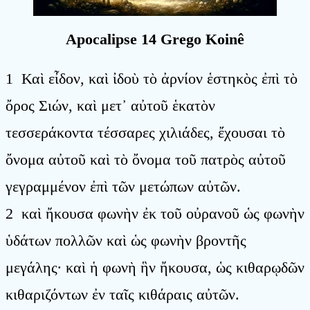
Apocalipse 14 Grego Koinê
1 Καὶ εἶδον, καὶ ἰδοὺ τὸ ἀρνίον ἑστηκὸς ἐπὶ τὸ
ὄρος Σιών, καὶ μετ᾿ αὐτοῦ ἑκατὸν
τεσσεράκοντα τέσσαρες χιλιάδες, ἔχουσαι τὸ
ὄνομα αὐτοῦ καὶ τὸ ὄνομα τοῦ πατρὸς αὐτοῦ
γεγραμμένον ἐπὶ τῶν μετώπων αὐτῶν.
2 καὶ ἤκουσα φωνὴν ἐκ τοῦ οὐρανοῦ ὡς φωνὴν
ὑδάτων πολλῶν καὶ ὡς φωνὴν βροντῆς
μεγάλης· καὶ ἡ φωνὴ ἣν ἤκουσα, ὡς κιθαρῳδῶν
κιθαριζόντων ἐν ταῖς κιθάραις αὐτῶν.