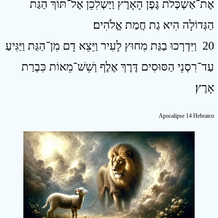
אֶת־אַשְׁכְּלֹת גֶּפֶן הָאָרֶץ וַיַּשְׁלִכֵן אֶל־תּוֹךְ הַגַּת
הַגְּדוֹלָה הִיא גַת חֲמַת אֱלֹהִים׃
20 וַיִּדְרְכוּ בַגַּת מִחוּץ לָעִיר וַיֵּצֵא דָם מִן־הַגַּת וַיַּגִּיעַ
עַד־רִסְנֵי הַסּוּסִים דֶּרֶךְ אֶלֶף וְשֵׁשׁ־מֵאוֹת כִּבְרַת
אָרֶץ׃
Apocalipse 14 Hebraico