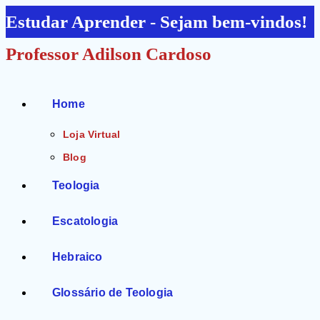
Ir
Estudar Aprender - Sejam bem-vindos!
para
Professor Adilson Cardoso
o
conteúdo
Home
Loja Virtual
Blog
Teologia
Escatologia
Hebraico
Glossário de Teologia