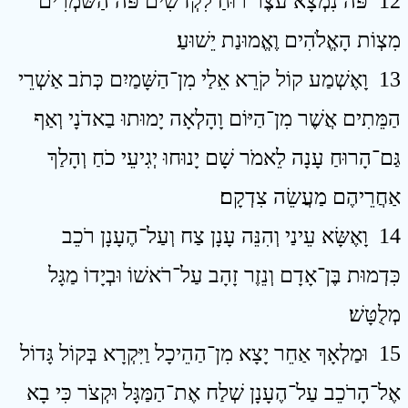
12 פֹּה נִמְצָא עֹצֶר רוּחַ לִקְדשִׁים פֹּה הַשֹּׁמְרִים
מִצְוֹת הָאֱלֹהִים וֶאֱמוּנַת יֵשׁוּעַ׃
13 וָאֶשְׁמַע קוֹל קֹרֵא אֵלַי מִן־הַשָּׁמַיִם כְּתֹב אַשְׁרֵי
הַמֵּתִים אֲשֶׁר מִן־הַיּוֹם וָהָלְאָה יָמוּתוּ בַאדֹנָי וְאַף
גַּם־הָרוּחַ עָנָה לֵאמֹר שָׁם יָנוּחוּ יְגִיעֵי כֹחַ וְהָלַךְ
אַחֲרֵיהֶם מַעֲשֵׂה צִדְקָם׃
14 וָאֶשָּׂא עֵינַי וְהִנֵּה עָנָן צַח וְעַל־הֶעָנָן רֹכֵב
כִּדְמוּת בֶּן־אָדָם וְנֵזֶר זָהָב עַל־רֹאשׁוֹ וּבְיָדוֹ מַגָּל
מְלֻטָּשׁ׃
15 וּמַלְאָךְ אַחֵר יָצָא מִן־הַהֵיכָל וַיִּקְרָא בְּקוֹל גָּדוֹל
אֶל־הָרֹכֵב עַל־הֶעָנָן שְׁלַח אֶת־הַמַּגָּל וּקְצֹר כִּי בָא