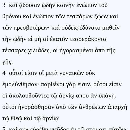
3 καὶ ᾄδουσιν ᾠδὴν καινὴν ἐνώπιον τοῦ
θρόνου καὶ ἐνώπιον τῶν τεσσάρων ζῴων καὶ
τῶν πρεσβυτέρων· καὶ οὐδεὶς ἐδύνατο μαθεῖν
τὴν ᾠδὴν εἰ μὴ αἱ ἑκατὸν τεσσεράκοντα
τέσσαρες χιλιάδες, οἱ ἠγορασμένοι ἀπὸ τῆς
γῆς.
4 οὗτοί εἰσιν οἳ μετὰ γυναικῶν οὐκ
ἐμολύνθησαν· παρθένοι γάρ εἰσιν. οὗτοι εἰσιν
οἱ ἀκολουθοῦντες τῷ ἀρνίῳ ὅπου ἂν ὑπάγῃ.
οὗτοι ἠγοράσθησαν ἀπὸ τῶν ἀνθρώπων ἀπαρχὴ
τῷ Θεῷ καὶ τῷ ἀρνίῳ·
5 καὶ οὐχ εὑρέθη ψεῦδος ἐν τῷ στόματι αὐτῶν·