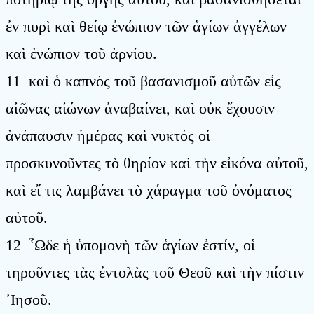
ἐν πυρὶ καὶ θείῳ ἐνώπιον τῶν ἁγίων ἀγγέλων
καὶ ἐνώπιον τοῦ ἀρνίου.
11 καὶ ὁ καπνὸς τοῦ βασανισμοῦ αὐτῶν εἰς
αἰῶνας αἰώνων ἀναβαίνει, καὶ οὐκ ἔχουσιν
ἀνάπαυσιν ἡμέρας καὶ νυκτός οἱ
προσκυνοῦντες τὸ θηρίον καὶ τὴν εἰκόνα αὐτοῦ,
καὶ εἴ τις λαμβάνει τὸ χάραγμα τοῦ ὀνόματος
αὐτοῦ.
12 ῟Ωδε ἡ ὑπομονὴ τῶν ἁγίων ἐστίν, οἱ
τηροῦντες τὰς ἐντολὰς τοῦ Θεοῦ καὶ τὴν πίστιν
᾿Ιησοῦ.