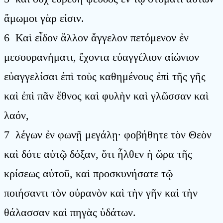
ἄμωμοι γὰρ εἰσιν.
6 Καὶ εἶδον ἄλλον ἄγγελον πετόμενον ἐν
μεσουρανήματι, ἔχοντα εὐαγγέλιον αἰώνιον
εὐαγγελίσαι ἐπὶ τοὺς καθημένους ἐπὶ τῆς γῆς
καὶ ἐπὶ πᾶν ἔθνος καὶ φυλὴν καὶ γλῶσσαν καὶ
λαόν,
7 λέγων ἐν φωνῇ μεγάλῃ· φοβήθητε τὸν Θεὸν
καὶ δότε αὐτῷ δόξαν, ὅτι ἦλθεν ἡ ὥρα τῆς
κρίσεως αὐτοῦ, καὶ προσκυνήσατε τῷ
ποιήσαντι τὸν οὐρανὸν καὶ τὴν γῆν καὶ τὴν
θάλασσαν καὶ πηγὰς ὑδάτων.