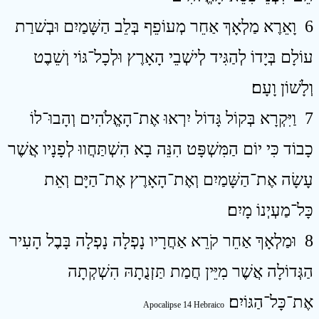
6 וָאֵרֶא מַלְאָךְ אַחֵר מְעוֹפֵף בְּלֵב הַשָּׁמַיִם וּבְשׁרַת
עוֹלָם בְּיָדוֹ לְהַגִּיד לְישְׁבֵי הָאָרֶץ וּלְכָל־גּוֹי וְשֵׁבֶט
וְלָשׁוֹן וָעָם׃
7 וַיִּקְרָא בְּקוֹל גָּדוֹל יִרְאוּ אֶת־הָאֱלֹהִים וְהָבוּ־לוֹ
כָבוֹד כִּי יוֹם הַמִּשְׁפָּט הִנֵּה בָא הִשְׁתַּחֲווּ לְפָנָיו אֲשֶׁר
עָשָׂה אֶת־הַשָּׁמַיִם וְאֶת־הָאָרֶץ אֶת־הַיָּם וְאֵת
כָּל־מַעְיְנוֹ מָיִם׃
8 וּמַלְאָךְ אַחֵר קֹרֵא אַחֲרָיו נָפְלָה נָפְלָה בָּבֶל הָעִיר
הַגְּדוֹלָה אֲשֶׁר מִיֵּין חֲמַת תַּזְנֻתָהּ הִשְׁקְתָה
אֶת־כָּל־הַגּוֹיִם׃
Apocalipse 14 Hebraico