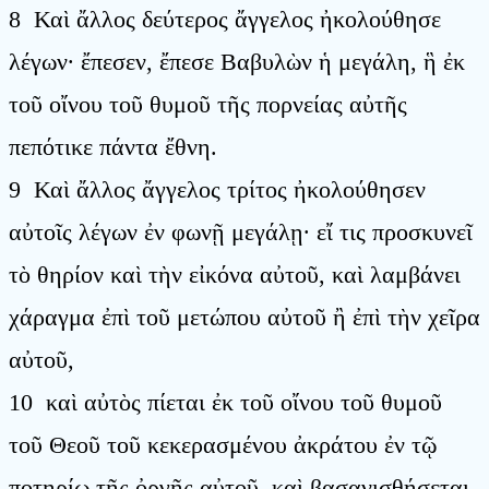
8 Καὶ ἄλλος δεύτερος ἄγγελος ἠκολούθησε
λέγων· ἔπεσεν, ἔπεσε Βαβυλὼν ἡ μεγάλη, ἣ ἐκ
τοῦ οἴνου τοῦ θυμοῦ τῆς πορνείας αὐτῆς
πεπότικε πάντα ἔθνη.
9 Καὶ ἄλλος ἄγγελος τρίτος ἠκολούθησεν
αὐτοῖς λέγων ἐν φωνῇ μεγάλῃ· εἴ τις προσκυνεῖ
τὸ θηρίον καὶ τὴν εἰκόνα αὐτοῦ, καὶ λαμβάνει
χάραγμα ἐπὶ τοῦ μετώπου αὐτοῦ ἢ ἐπὶ τὴν χεῖρα
αὐτοῦ,
10 καὶ αὐτὸς πίεται ἐκ τοῦ οἴνου τοῦ θυμοῦ
τοῦ Θεοῦ τοῦ κεκερασμένου ἀκράτου ἐν τῷ
ποτηρίῳ τῆς ὀργῆς αὐτοῦ, καὶ βασανισθήσεται