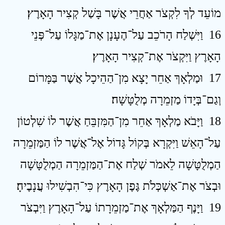
מוֹעֵד לְךָ לִקְצֹר אַחֲרֵי אֲשֶׁר בָּשַׁל קְצִיר הָאָרֶץ׃
16 וַיִּשְׁלַח הָרֹכֵב עַל־הֶעָנָן אֶת־מַגָּלוֹ עַל־פְּנֵי
הָאָרֶץ וַיִּקְצֹר אֶת־קְצִיר הָאָרֶץ׃
17 וּמַלְאָךְ אַחֵר יָצָא מִן־הַהֵיכָל אֲשֶׁר בַּמָּרוֹם
וְגַם־בְּיָדוֹ מַזְמֵרָה מְלֻטָּשָׁה׃
18 וַיָּבֹא מַלְאָךְ אַחֵר מִן־הַמִּזְבֵּחַ אֲשֶׁר לוֹ שִׁלְטוֹן
עַל־הָאֵשׁ וַיִּקְרָא בְּקוֹל גָּדוֹל אֶל־אֲשֶׁר לוֹ הַמַּזְמֵרָה
הַמְלֻטָּשָׁה לֵאמֹר שְׁלַח אֶת־הַמַּזְמֵרָה הַמְלֻטָּשָׁה
וּבְצֹר אֶת־אַשְׁכְּלֹת גֶּפֶן הָאָרֶץ כִּי־הִבְשִׁילוּ עֲנָבֶיהָ׃
19 וַיָּנֶף הַמַּלְאָךְ אֶת־מַזְמֵרָתוֹ עַל־הָאָרֶץ וַיִּבְצֹר