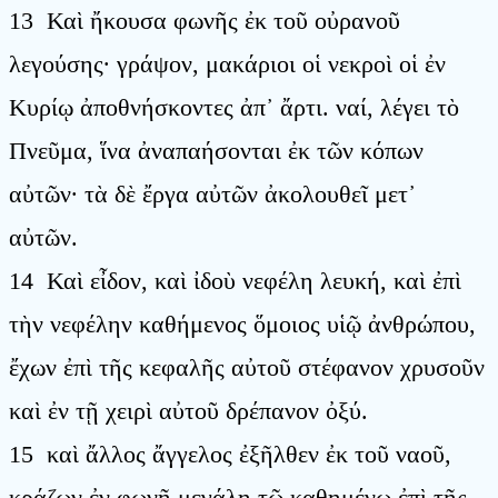
13 Καὶ ἤκουσα φωνῆς ἐκ τοῦ οὐρανοῦ
λεγούσης· γράψον, μακάριοι οἱ νεκροὶ οἱ ἐν
Κυρίῳ ἀποθνήσκοντες ἀπ᾿ ἄρτι. ναί, λέγει τὸ
Πνεῦμα, ἵνα ἀναπαήσονται ἐκ τῶν κόπων
αὐτῶν· τὰ δὲ ἔργα αὐτῶν ἀκολουθεῖ μετ᾿
αὐτῶν.
14 Καὶ εἶδον, καὶ ἰδοὺ νεφέλη λευκή, καὶ ἐπὶ
τὴν νεφέλην καθήμενος ὅμοιος υἱῷ ἀνθρώπου,
ἔχων ἐπὶ τῆς κεφαλῆς αὐτοῦ στέφανον χρυσοῦν
καὶ ἐν τῇ χειρὶ αὐτοῦ δρέπανον ὀξύ.
15 καὶ ἄλλος ἄγγελος ἐξῆλθεν ἐκ τοῦ ναοῦ,
κράζων ἐν φωνῇ μεγάλῃ τῷ καθημένῳ ἐπὶ τῆς