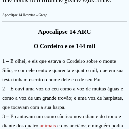
τῶν ἵππων ἀπὸ σταδίων χιλίων ἑξακοσίων.
Apocalipse 14 Hebraico – Grego
Apocalipse 14 ARC
O Cordeiro e os 144 mil
1 – E olhei, e eis que estava o Cordeiro sobre o monte
Sião, e com ele cento e quarenta e quatro mil, que em sua
testa tinham escrito o nome dele e o de seu Pai.
2 – E ouvi uma voz do céu como a voz de muitas águas e
como a voz de um grande trovão; e uma voz de harpistas,
que tocavam com a sua harpa.
3 – E cantavam um como cântico novo diante do trono e
diante dos quatro
animais
e dos anciãos; e ninguém podia