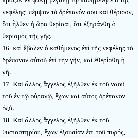
νεφέλης· πέμψον τὸ δρέπανόν σου καὶ θέρισον,
ὅτι ἦλθεν ἡ ὥρα θερίσαι, ὅτι ἐξηράνθη ὁ
θερισμὸς τῆς γῆς.
16 καὶ ἔβαλεν ὁ καθήμενος ἐπὶ τῆς νεφέλης τὸ
δρέπανον αὐτοῦ ἐπὶ τὴν γῆν, καὶ ἐθερίσθη ἡ
γῆ.
17 Καὶ ἄλλος ἄγγελος ἐξῆλθεν ἐκ τοῦ ναοῦ
τοῦ ἐν τῷ οὐρανῷ, ἔχων καὶ αὐτὸς δρέπανον
ὀξύ.
18 Καὶ ἄλλος ἄγγελος ἐξῆλθεν ἐκ τοῦ
θυσιαστηρίου, ἔχων ἐξουσίαν ἐπὶ τοῦ πυρός,