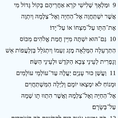
9 וּמַלְאָךְ שְׁלִישִׁי קֹרֵא אַחֲרֵיהֶם בְּקוֹל גָּדוֹל מִי
אֲשֶׁר יִשְׁתַּחֲוֶה אֶל־הַחַיָּה וְאֶל־צַלְמָהּ וְיִתְוֶה
אֶת־הַתָּו עַל־מִצְחוֹ אוֹ עַל־יָדוֹ׃
10 גַּם־הוּא יִשְׁתֶּה מִיֵּין חֲמַת אֱלֹהִים מִכּוֹס
הַתַּרְעֵלָה הַמְּלֵאָה מֶזֶג זַעְמוֹ וְיִתְגֹּלֵל בְּזַלְעֲפוֹת אֵשׁ
וְגָפְרִית לְעֵינֵי צְבָא הַקֹּדֶשׁ וּלְעֵינֵי הַשֶּׂה׃
11 וַעֲשַׁן כּוּר עָנְיָם יַעֲלֶה עַד־עוֹלְמֵי עוֹלָמִים
וּמָנוֹחַ לֹא יִמְצְאוּ יוֹמָם וָלַיְלָה הַמִּשְׁתַּחֲוִים
אֶל־הַחַיָּה וְאֶל־צַלְמָהּ וַאֲשֶׁר הִתְווּ תָו שְׁמָהּ
עַל־בְּשָׂרָם׃