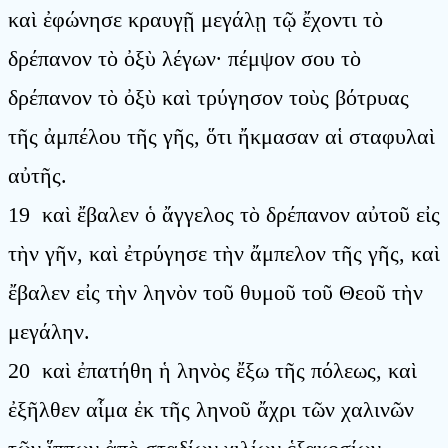
καὶ ἐφώνησε κραυγῇ μεγάλῃ τῷ ἔχοντι τὸ
δρέπανον τὸ ὀξὺ λέγων· πέμψον σου τὸ
δρέπανον τὸ ὀξὺ καὶ τρύγησον τοὺς βότρυας
τῆς ἀμπέλου τῆς γῆς, ὅτι ἤκμασαν αἱ σταφυλαὶ
αὐτῆς.
19 καὶ ἔβαλεν ὁ ἄγγελος τὸ δρέπανον αὐτοῦ εἰς
τὴν γῆν, καὶ ἐτρύγησε τὴν ἄμπελον τῆς γῆς, καὶ
ἔβαλεν εἰς τὴν ληνὸν τοῦ θυμοῦ τοῦ Θεοῦ τὴν
μεγάλην.
20 καὶ ἐπατήθη ἡ ληνὸς ἔξω τῆς πόλεως, καὶ
ἐξῆλθεν αἷμα ἐκ τῆς ληνοῦ ἄχρι τῶν χαλινῶν