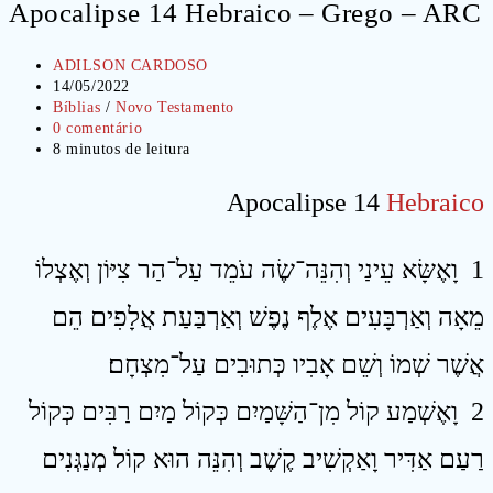
Apocalipse 14 Hebraico – Grego – ARC
Autor
ADILSON CARDOSO
do
Post
14/05/2022
post:
publicado:
Categoria
Bíblias
/
Novo Testamento
do
Comentários
0 comentário
post:
do
Tempo
8 minutos de leitura
post:
de
leitura:
Apocalipse 14
Hebraico
1 וָאֶשָּׂא עֵינַי וְהִנֵּה־שֶׂה עֹמֵד עַל־הַר צִיּוֹן וְאֶצְלוֹ
מֵאָה וְאַרְבָּעִים אֶלֶף נֶפֶשׁ וְאַרְבַּעַת אֲלָפִים הֵם
אֲשֶׁר שְׁמוֹ וְשֵׁם אָבִיו כְּתוּבִים עַל־מִצְחָם׃
2 וָאֶשְׁמַע קוֹל מִן־הַשָּׁמַיִם כְּקוֹל מַיִם רַבִּים כְּקוֹל
רַעַם אַדִּיר וָאַקְשִׁיב קֶשֶׁב וְהִנֵּה הוּא קוֹל מְנַגְּנִים