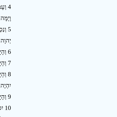
וְעָמ
וָיָמָּ
וְנַס
יְהוָה 
6 וְהָיָה בַּיּוֹם הַהוּא לֹא־יִהְיֶה אוֹר יְקָרוֹת יְקִפָּאוֹן ׃
7 וְהָיָה יוֹם־אֶחָד הוּא יִוָּדַע לַיהוָה לֹא־יוֹם וְלֹא־לָיְלָה וְהָיָה לְעֵת־עֶרֶב יִהְיֶה־אוֹר ׃
וְהָי
יִהְיֶה 
9 וְהָיָה יְהוָה לְמֶלֶךְ עַל־כָּל־הָאָרֶץ בַּיּוֹם הַהוּא יִהְיֶה יְהוָה אֶחָד וּשְׁמוֹ אֶחָד ׃
יִס