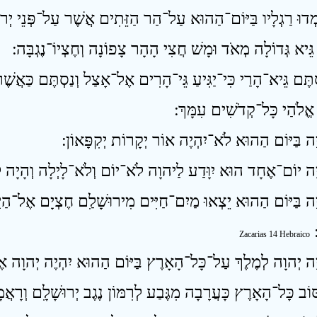
ְדוּ רַגְלָיו בַּיּוֹם־הַהוּא עַל־הַר הַזֵּתִים אֲשֶׁר עַל־פְּנֵי יְרוּש
ה גֵּיא גְּדוֹלָה מְאֹד וּמָשׁ חֲצִי הָהָר צָפוֹנָה וְחֶצְיוֹ־נֶגְבָּה ׃
ְתֶּם גֵּיא־הָרַי כִּי־יַגִּיעַ גֵּי־הָרִים אֶל־אָצַל וְנַסְתֶּם כַּאֲשֶׁר 
אֱלֹהַי כָּל־קְדֹשִׁים עִמָּךְ ׃
ָה בַּיּוֹם הַהוּא יֵצְאוּ מַיִם־חַיִּים מִירוּשָׁלִַם חֶצְיָם אֶל־הַיָּם
׃
Zacarias 14 Hebraico
ּוֹב כָּל־הָאָרֶץ כָּעֲרָבָה מִגֶּבַע לְרִמּוֹן נֶגֶב יְרוּשָׁלִָם וְרָאֲמ