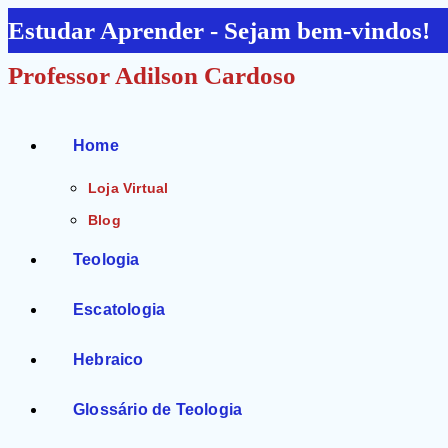
Ir
Estudar Aprender - Sejam bem-vindos!
para
Professor Adilson Cardoso
o
conteúdo
Home
Loja Virtual
Blog
Teologia
Escatologia
Hebraico
Glossário de Teologia