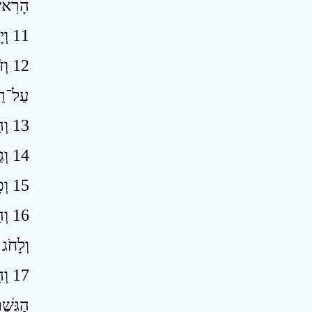
הָרִאשׁ
11 וְיָשְׁבוּ בָהּ וְחֵרֶם לֹא יִהְיֶה־עוֹד וְיָשְׁבָה יְרוּשָׁלַםִ לָבֶטַח ׃
וְז
עַל־רַגְ
13 וְהָיָה בַּיּוֹם הַהוּא תִּהְיֶה מְהוּמַת־יְהוָה רַבָּה בָּהֶם וְהֶחֱזִיקוּ אִישׁ יַד רֵעֵהוּ וְעָלְתָה יָדוֹ עַל־יַד רֵעֵהוּ ׃
14 וְגַם־יְהוּדָה תִּלָּחֵם בִּירוּשָׁלָםִ וְאֻסַּף חֵיל כָּל־הַגּוֹיִם סָבִיב זָהָב וָכֶסֶף וּבְגָדִים לָרֹב מְאֹד ׃
15 וְכֵן תִּהְיֶה מַגֵּפַת הַסּוּס הַפֶּרֶד הַגָּמָל וְהַחֲמוֹר וְכָל־הַבְּהֵמָה אֲשֶׁר יִהְיֶה בַּמַּחֲנוֹת הָהֵמָּה כַּמַּגֵּפָה הַזֹּאת ׃
וְה
וְלָחֹג
וְה
הַגָּשֶׁ