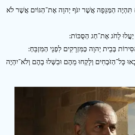
18 ְיֶה הַמַּגֵּפָה אֲשֶׁר יִגֹּף יְהוָה אֶת־הַגּוֹיִם אֲשֶׁר לֹא
21 ּ כָּל־הַזֹּבְחִים וְלָקְחוּ מֵהֶם וּבִשְּׁלוּ בָהֶם וְלֹא־יִהְיֶה