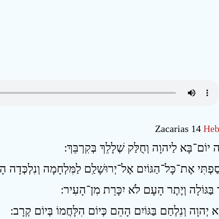
Zacarias 14
Heb
פְתִּי אֶת־כָּל־הַגּוֹיִם אֶל־יְרוּשָׁלִַם לַמִּלְחָמָה וְנִלְכְּדָה הָעִיר 
בַּגּוֹלָה וְיֶתֶר הָעָם לֹא יִכָּרֵת מִן־הָעִיר ׃