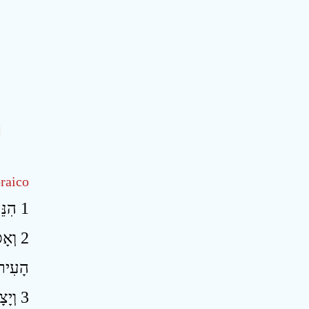
raico
1 הִנֵּה יוֹם־בָּא לַיהוָה וְחֻלַּק שְׁלָלֵךְ בְּקִרְבֵּךְ ׃
וְאָסַ
הָעִיר 
3 וְיָצָא יְהוָה וְנִלְחַם בַּגּוֹיִם הָהֵם כְּיוֹם הִלָּחֲמוֹ בְּיוֹם קְרָב ׃