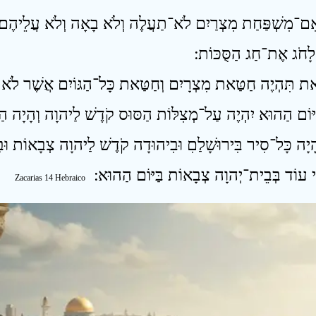
ִם־מִשְׁפַּחַת מִצְרַיִם לֹא־תַעֲלֶה וְלֹא בָאָה וְלֹא עֲלֵיהֶם תִּה
 לָחֹג אֶת־חַג הַסֻּכּוֹת ׃
ָיָה כָּל־סִיר בִּירוּשָׁלַםִ וּבִיהוּדָה קֹדֶשׁ לַיהוָה צְבָאוֹת וּבָאו
ִי עוֹד בְּבֵית־יְהוָה צְבָאוֹת בַּיּוֹם הַהוּא ׃
Zacarias 14 Hebraico