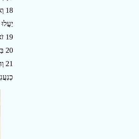
וְא
יַעֲלוּ
19 זֹאת תִּהְיֶה חַטַּאת מִצְרָיִם וְחַטַּאת כָּל־הַגּוֹיִם אֲשֶׁר לֹא יַעֲלוּ לָחֹג אֶת־חַג הַסֻּכּוֹת ׃
20 בַּיּוֹם הַהוּא יִהְיֶה עַל־מְצִלּוֹת הַסּוּס קֹדֶשׁ לַיהוָה וְהָיָה הַסִּירוֹת בְּבֵית יְהוָה כַּמִּזְרָקִים לִפְנֵי הַמִּזְבֵּחַ ׃
וְה
כְנַעֲנ