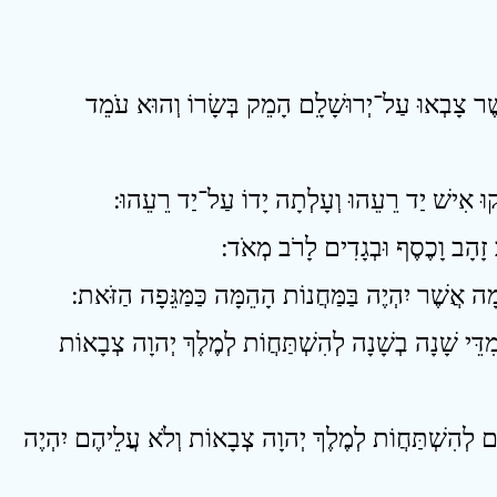
12 ר צָבְאוּ עַל־יְרוּשָׁלִָם הָמֵק בְּשָׂרוֹ וְהוּא עֹמֵד
16 דֵּי שָׁנָה בְשָׁנָה לְהִשְׁתַּחֲוֹת לְמֶלֶךְ יְהוָה צְבָאוֹת
17 ְהִשְׁתַּחֲוֹת לְמֶלֶךְ יְהוָה צְבָאוֹת וְלֹא עֲלֵיהֶם יִהְיֶה