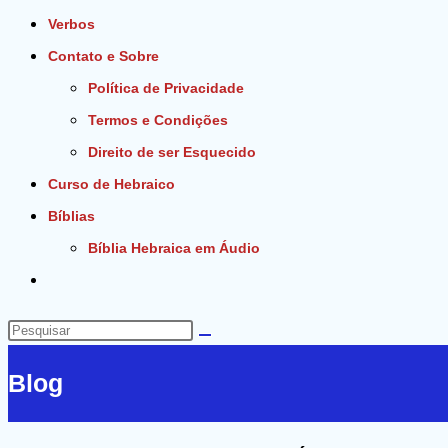
Verbos
Contato e Sobre
Política de Privacidade
Termos e Condições
Direito de ser Esquecido
Curso de Hebraico
Bíblias
Bíblia Hebraica em Áudio
Alternar
pesquisa
do
Pesquisar
site
neste
Blog
site