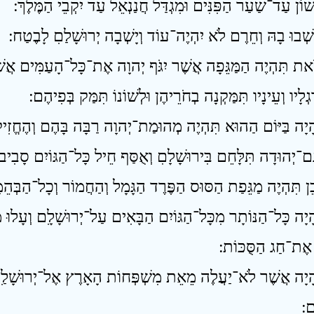
וֹן עַד־שַׁעַר הַפִּנִּים וּמִגְדַּל חֲנַנְאֵל עַד יִקְבֵי הַמֶּלֶךְ ׃
ֹאת תִּהְיֶה הַמַּגֵּפָה אֲשֶׁר יִגֹּף יְהוָה אֶת־כָּל־הָעַמִּים אֲשֶׁ
לָיו וְעֵינָיו תִּמַּקְנָה בְחֹרֵיהֶן וּלְשׁוֹנוֹ תִּמַּק בְּפִיהֶם ׃
ָיָה כָּל־הַנּוֹתָר מִכָּל־הַגּוֹיִם הַבָּאִים עַל־יְרוּשָׁלִָם וְעָלוּ מִ
 אֶת־חַג הַסֻּכּוֹת ׃
ָיָה אֲשֶׁר לֹא־יַעֲלֶה מֵאֵת מִשְׁפְּחוֹת הָאָרֶץ אֶל־יְרוּשָׁלִַם ל
ם ׃