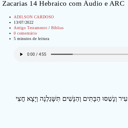
Zacarias 14 Hebraico com Áudio e ARC
Autor
ADILSON CARDOSO
do
Post
13/07/2022
post:
publicado:
Categoria
Antigo Testamento
/
Bíblias
do
Comentários
0 comentário
post:
do
Tempo
5 minutos de leitura
post:
de
leitura:
2 וְנָשַׁסּוּ הַבָּתִּים וְהַנָּשִׁים תִּשָּׁגַלְנָה וְיָצָא חֲצִי