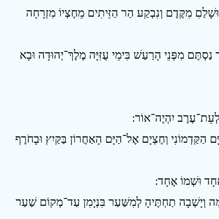
4 ָׁלַםִ מִקֶּדֶם וְנִבְקַע הַר הַזֵּיתִים מֵחֶצְיוֹ מִזְרָחָה
5 נַסְתֶּם מִפְּנֵי הָרַעַשׁ בִּימֵי עֻזִּיָּה מֶלֶךְ־יְהוּדָה וּבָא
8  הַקַּדְמוֹנִי וְחֶצְיָם אֶל־הַיָּם הָאַחֲרוֹן בַּקַּיִץ וּבָחֹרֶף
10 ָה וְיָשְׁבָה תַחְתֶּיהָ לְמִשַּׁעַר בִּנְיָמִן עַד־מְקוֹם שַׁעַר