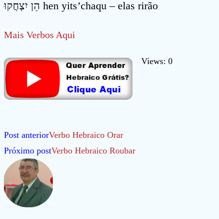
הֵן יִצְחֲקוּ hen yits’chaqu – elas rirão
Mais Verbos Aqui
Views: 0
Leia
Post anterior
Verbo Hebraico Orar
mais
Próximo post
Verbo Hebraico Roubar
artigos