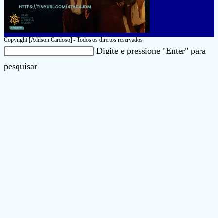
Copyright [Adilson Cardoso] - Todos os direitos reservados
Pesquisar
Digite e pressione "Enter" para
neste
Pressione
pesquisar
site
a
tecla
“Esc”
para
fechar
o
painel
de
pesquisa.