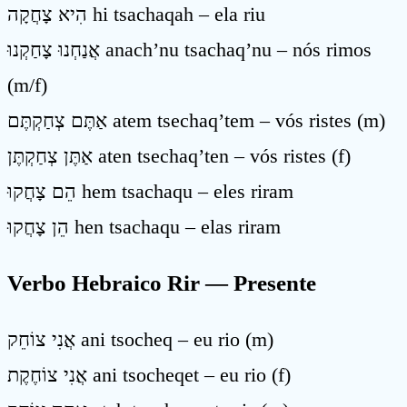
הִיא צָחֲקָה hi tsachaqah – ela riu
אֲנַחְנוּ צָחַקְנוּ anach’nu tsachaq’nu – nós rimos
(m/f)
אַתֶּם צְחַקְתֶּם atem tsechaq’tem – vós ristes (m)
אַתֶּן צְחַקְתֶּן aten tsechaq’ten – vós ristes (f)
הֵם צָחֲקוּ hem tsachaqu – eles riram
הֵן צָחֲקוּ hen tsachaqu – elas riram
Verbo Hebraico Rir — Presente
אֲנִי צוֹחֵק ani tsocheq – eu rio (m)
אֲנִי צוֹחֶקֶת ani tsocheqet – eu rio (f)