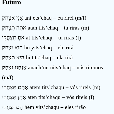
Futuro
אֲנִי אֶצְחַק ani ets’chaq – eu rirei (m/f)
אַתָּה תִּצְחַק atah tits’chaq – tu rirás (m)
אַתְּ תִּצְחֲקִי at tits’chaqi – tu rirás (f)
הוּא יִצְחַק hu yits’chaq – ele rirá
הִיא תִּצְחַק hi tits’chaq – ela rirá
אֲנַחְנוּ נִצְחַק anach’nu nits’chaq – nós riremos
(m/f)
אַתֶּם תִּצְחֲקוּ atem tits’chaqu – vós rireis (m)
אַתֶּן תִּצְחֲקוּ aten tits’chaqu – vós rireis (f)
הֵם יִצְחֲקוּ hem yits’chaqu – eles rirão