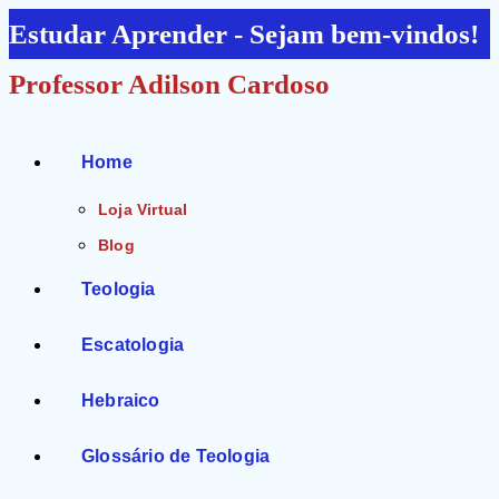
Ir
Estudar Aprender - Sejam bem-vindos!
para
Professor Adilson Cardoso
o
conteúdo
Home
Loja Virtual
Blog
Teologia
Escatologia
Hebraico
Glossário de Teologia