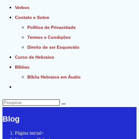
Verbos
Contato e Sobre
Política de Privacidade
Termos e Condições
Direito de ser Esquecido
Curso de Hebraico
Bíblias
Bíblia Hebraica em Áudio
Alternar
pesquisa
do
Pesquisar
site
neste
Blog
site
Página inicial
>