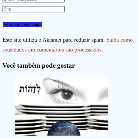
nome
seu
Digite
ou
endereço
o
nome
de
URL
de
e-
do
Este site utiliza o Akismet para reduzir spam.
Saiba como
usuário
mail
seu
seus dados em comentários são processados
.
para
para
site
Você também pode gostar
comentar
comentar
(opcional)