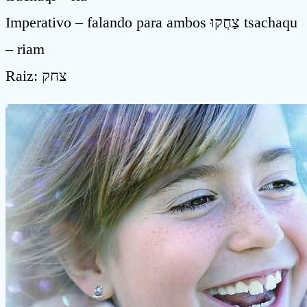
Imperativo – falando para ambos צַחֲקוּ tsachaqu
– riam
Raiz: צחק