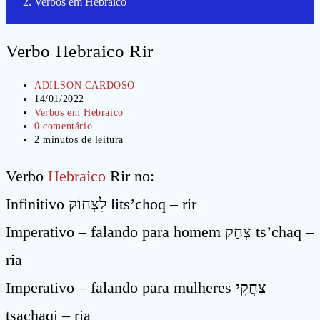
Verbos em Hebraico
Verbo Hebraico Rir
Autor
ADILSON CARDOSO
do
Post
14/01/2022
post:
publicado:
Categoria
Verbos em Hebraico
do
Comentários
0 comentário
post:
do
Tempo
2 minutos de leitura
post:
de
leitura:
Verbo
Hebraico
Rir no:
Infinitivo לִצְחוֹק lits’choq – rir
Imperativo – falando para homem צְחַק ts’chaq –
ria
Imperativo – falando para mulheres צַחֲקִי
tsachaqi – ria