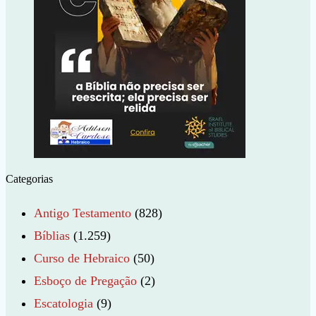
Categorias
Antigo Testamento
(828)
Bíblias
(1.259)
Curso de Hebraico
(50)
Esboço de Pregação
(2)
Escatologia
(9)