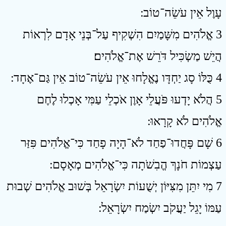
עָוֶל אֵין עֹשֵׂה־טוֹב ׃
3 אֱלֹהִים מִשָּׁמַיִם הִשְׁקִיף עַל־בְּנֵי אָדָם לִרְאוֹת
הֲיֵשׁ מַשְׂכִּיל דֹּרֵשׁ אֶת־אֱלֹהִים׃
4 כֻּלּוֹ סָג יַחְדָּו נֶאֱלָחוּ אֵין עֹשֵׂה־טוֹב אֵין גַּם־אֶחָד ׃
5 הֲלֹא יָדְעוּ פֹּעֲלֵי אָוֶן אֹכְלֵי עַמִּי אָכְלוּ לֶחֶם
אֱלֹהִים לֹא קָרָאוּ ׃
6 שָׁם פָּחֲדוּ־פַחַד לֹא־הָיָה פָחַד כִּי־אֱלֹהִים פִּזַּר
עַצְמוֹת חֹנָךְ הֱבִשֹׁתָה כִּי־אֱלֹהִים מְאָסָם ׃
7 מִי יִתֵּן מִצִּיּוֹן יְשֻׁעוֹת יִשְׂרָאֵל בְּשׁוּב אֱלֹהִים שְׁבוּת
עַמּוֹ יָגֵל יַעֲקֹב יִשְׂמַח יִשְׂרָאֵל ׃