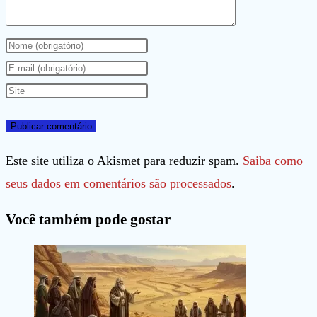
Digite
seu
Digite
nome
seu
Digite
ou
endereço
o
nome
de
URL
de
e-
do
Este site utiliza o Akismet para reduzir spam.
Saiba como
usuário
mail
seu
seus dados em comentários são processados
.
para
para
site
Você também pode gostar
comentar
comentar
(opcional)