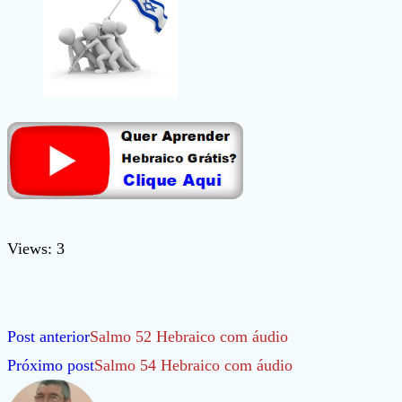
Views: 3
Leia
Post anterior
Salmo 52 Hebraico com áudio
mais
Próximo post
Salmo 54 Hebraico com áudio
artigos