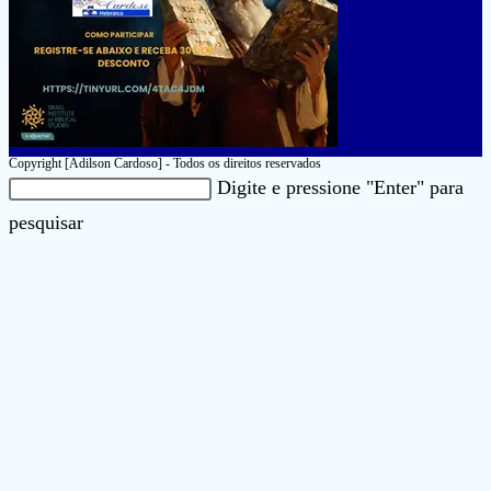
Copyright [Adilson Cardoso] - Todos os direitos reservados
Pesquisar
Digite e pressione "Enter" para
neste
Pressione
pesquisar
site
a
tecla
“Esc”
para
fechar
o
painel