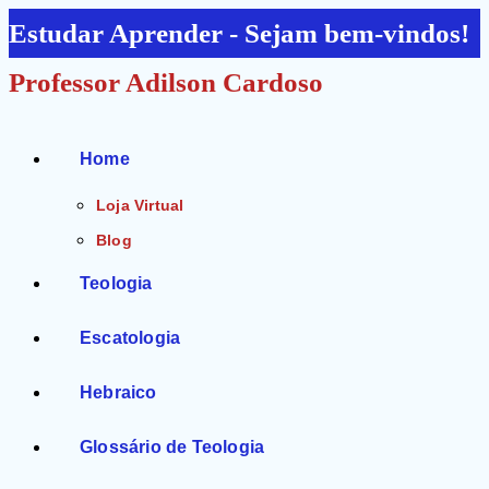
Ir
Estudar Aprender - Sejam bem-vindos!
para
Professor Adilson Cardoso
o
conteúdo
Home
Loja Virtual
Blog
Teologia
Escatologia
Hebraico
Glossário de Teologia