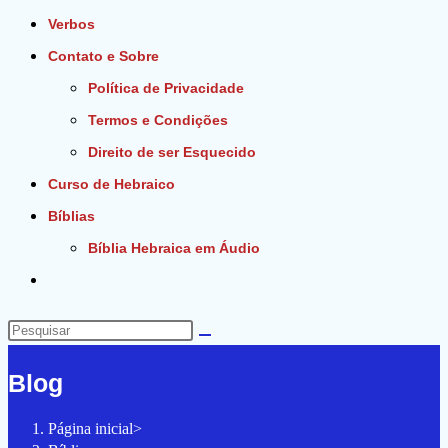
Verbos
Contato e Sobre
Política de Privacidade
Termos e Condições
Direito de ser Esquecido
Curso de Hebraico
Bíblias
Bíblia Hebraica em Áudio
Alternar
pesquisa
do
Pesquisar
site
neste
Blog
site
Página inicial
>