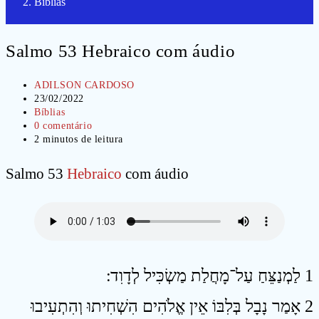
Bíblias
Salmo 53 Hebraico com áudio
Autor
ADILSON CARDOSO
do
Post
23/02/2022
post:
publicado:
Categoria
Bíblias
do
Comentários
0 comentário
post:
do
Tempo
2 minutos de leitura
post:
de
leitura:
Salmo 53
Hebraico
com áudio
1 לַמְנַצֵּחַ עַל־מָחֲלַת מַשְׂכִּיל לְדָוִד ׃
2 אָמַר נָבָל בְּלִבּוֹ אֵין אֱלֹהִים הִשְׁחִיתוּ וְהִתְעִיבוּ