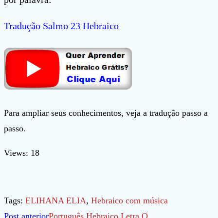
Tradução Salmo 23 Hebraico
Para ampliar seus conhecimentos, veja a tradução passo a
passo.
Views: 18
Tags
:
ELIHANA ELIA
,
Hebraico com música
Leia
Post anterior
Português Hebraico Letra Q