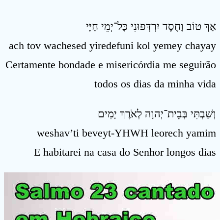
אַךְ טוֹב וָחֶסֶד יִרְדְּפוּנִי כָּל־יְמֵי חַיָּי
ach tov wachesed yiredefuni kol yemey chayay
Certamente bondade e misericórdia me seguirão
todos os dias da minha vida
וְשַׁבְתִּי בְּבֵית־יְהוָה לְאֹרֶךְ יָמִים
weshav’ti beveyt-YHWH leorech yamim
E habitarei na casa do Senhor longos dias