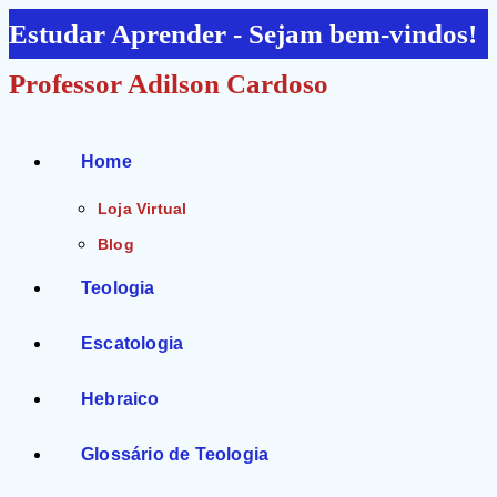
Ir
Estudar Aprender - Sejam bem-vindos!
para
Professor Adilson Cardoso
o
conteúdo
Home
Loja Virtual
Blog
Teologia
Escatologia
Hebraico
Glossário de Teologia