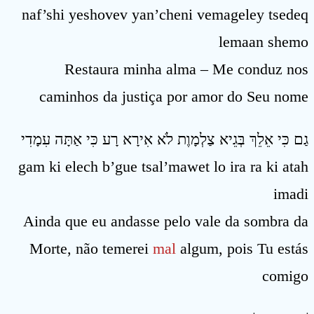
naf’shi yeshovev yan’cheni vemageley tsedeq
lemaan shemo
Restaura minha alma – Me conduz nos
caminhos da justiça por amor do Seu nome
גַם כִּי אֵלֵךְ בְּגֵיא צַלְמָוֶת לֹא אִירָא רָע כִּי אַתָּה עִמָדִי
gam ki elech b’gue tsal’mawet lo ira ra ki atah
imadi
Ainda que eu andasse pelo vale da sombra da
Morte, não temerei
mal
algum, pois Tu estás
comigo