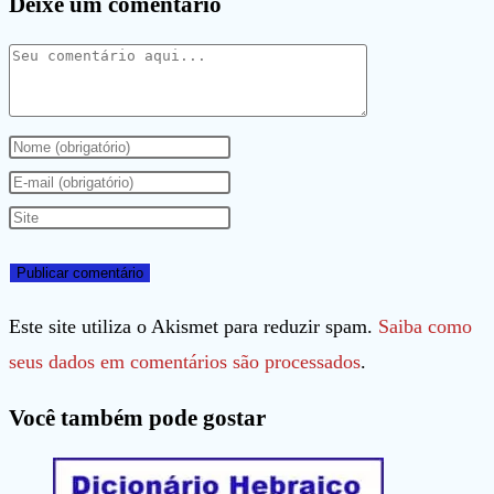
Deixe um comentário
Comentário
Digite
seu
Digite
nome
seu
Digite
ou
endereço
o
nome
de
URL
de
e-
do
Este site utiliza o Akismet para reduzir spam.
Saiba como
usuário
mail
seu
seus dados em comentários são processados
.
para
para
site
Você também pode gostar
comentar
comentar
(opcional)