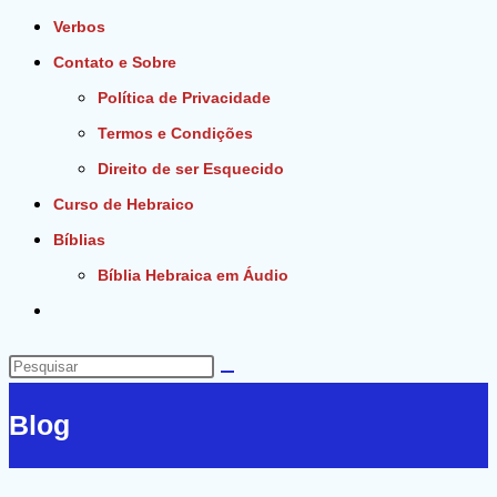
Verbos
Contato e Sobre
Política de Privacidade
Termos e Condições
Direito de ser Esquecido
Curso de Hebraico
Bíblias
Bíblia Hebraica em Áudio
Alternar
pesquisa
do
Pesquisar
site
neste
Blog
site