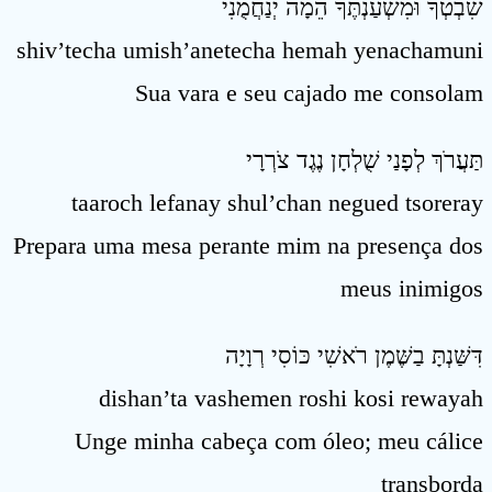
שִׁבְטְךָ וּמִשְׁעַנְתֶּךָ הֵמָה יְנַחֲמֻנִי
shiv’techa umish’anetecha hemah yenachamuni
Sua vara e seu cajado me consolam
תַּעֲרֹךְ לְפָנַי שֻׁלְחָן נֶגֶד צֹרְרָי
taaroch lefanay shul’chan negued tsoreray
Prepara uma mesa perante mim na presença dos
meus inimigos
דִּשַּׁנְתָּ בַשֶּׁמֶן רֹאשִׁי כּוֹסִי רְוָיָה
dishan’ta vashemen roshi kosi rewayah
Unge minha cabeça com óleo; meu cálice
transborda