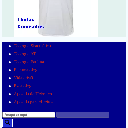
Teologia Sistemática
Teologia AT
Teologia Paulina
Pneumatologia
Vida cristã
Escatologia
Apostila de Hebraico
Apostila para obreiros