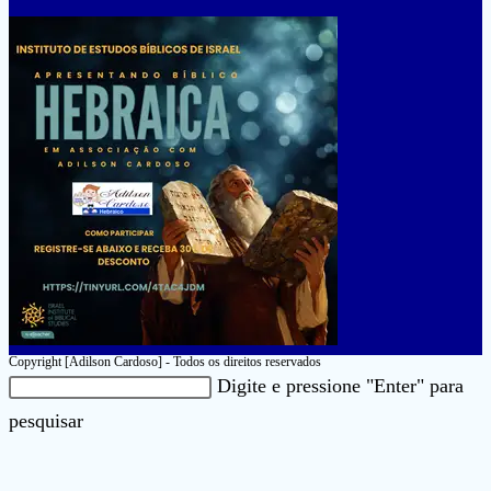
Copyright [Adilson Cardoso] - Todos os direitos reservados
Pesquisar
Digite e pressione "Enter" para
neste
Pressione
pesquisar
site
a
tecla