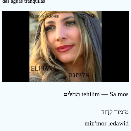
das águas tranquilas
תְּהִלִּים
tehilim — Salmos
מִזְמור לְדָוִד
miz’mor ledawid