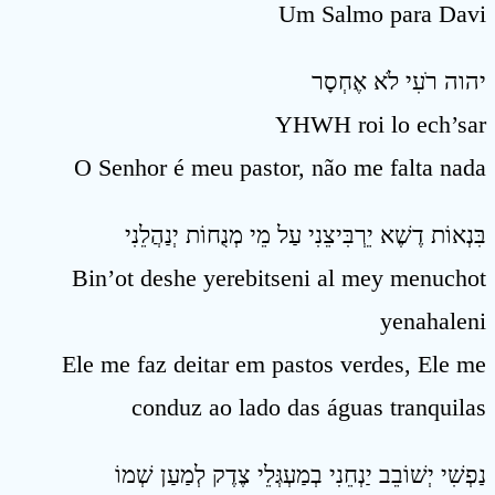
Um Salmo para Davi
יהוה רֹעִי לֹא אֶחְסָר
YHWH roi lo ech’sar
O Senhor é meu pastor, não me falta nada
בִּנְאוֹת דֶשֶׁא יֵרְבִּיצֵנִי עַל מֵי מְנֻחוֹת יְנַהֲלֵנִי
Bin’ot deshe yerebitseni al mey menuchot
yenahaleni
Ele me faz deitar em pastos verdes, Ele me
conduz ao lado das águas tranquilas
נַפְשִׁי יְשׁוֹבֵב יַנְחֵנִי בְמַעְגְּלֵי צֶדֶק לְמַעַן שְׁמוֹ