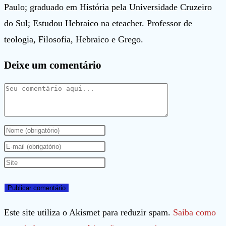
Paulo; graduado em História pela Universidade Cruzeiro
do Sul; Estudou Hebraico na eteacher. Professor de
teologia, Filosofia, Hebraico e Grego.
Deixe um comentário
Comentário
Digite
seu
Digite
nome
seu
Digite
ou
endereço
o
nome
de
URL
de
e-
do
Este site utiliza o Akismet para reduzir spam.
Saiba como