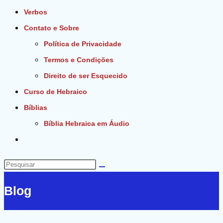
Verbos
Contato e Sobre
Política de Privacidade
Termos e Condições
Direito de ser Esquecido
Curso de Hebraico
Bíblias
Bíblia Hebraica em Áudio
Alternar
pesquisa
do
Pesquisar
site
neste
Blog
site