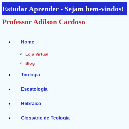
Ir
Estudar Aprender - Sejam bem-vindos!
para
Professor Adilson Cardoso
o
conteúdo
Home
Loja Virtual
Blog
Teologia
Escatologia
Hebraico
Glossário de Teologia