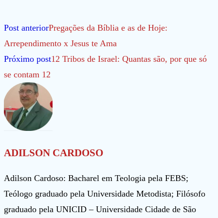
Leia
Post anterior
Pregações da Bíblia e as de Hoje:
mais
Arrependimento x Jesus te Ama
artigos
Próximo post
12 Tribos de Israel: Quantas são, por que só
se contam 12
ADILSON CARDOSO
Adilson Cardoso: Bacharel em Teologia pela FEBS;
Teólogo graduado pela Universidade Metodista; Filósofo
graduado pela UNICID – Universidade Cidade de São