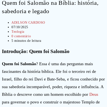
Quem foi Salomão na Bíblia: história,
sabedoria e legado
Autor
ADILSON CARDOSO
do
Post
07/10/2025
post:
publicado:
Categoria
Teologia
do
Comentários
0 comentário
post:
do
Tempo
5 minutos de leitura
post:
de
leitura:
Introdução: Quem foi Salomão
Quem foi Salomão
? Essa é uma das perguntas mais
fascinantes da história bíblica. Ele foi o terceiro rei de
Israel, filho do rei Davi e Bate-Seba, e ficou conhecido por
sua sabedoria incomparável, poder, riqueza e influência. A
Bíblia o descreve como um homem escolhido por
Deus
para governar o povo e construir o majestoso Templo de