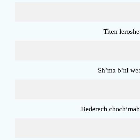
Titen leroshe
Sh’ma b’ni weq
Bederech choch’mah h