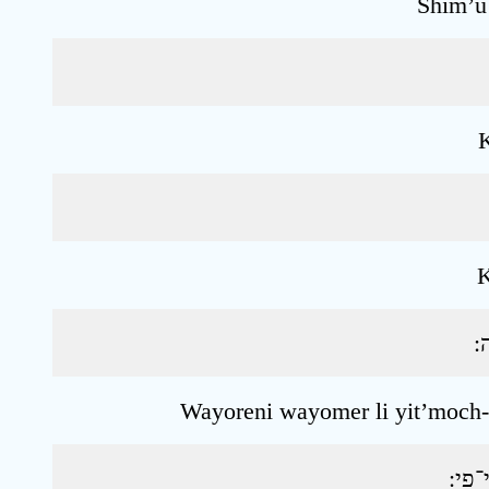
Shim’u
K
K
 ׃
Wayoreni wayomer li yit’moch-
פִי ׃