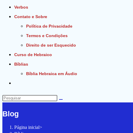
Verbos
Contato e Sobre
Política de Privacidade
Termos e Condições
Direito de ser Esquecido
Curso de Hebraico
Bíblias
Bíblia Hebraica em Áudio
Alternar
pesquisa
do
Pesquisar
site
neste
Blog
site
Página inicial
>