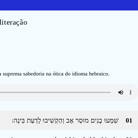
iteração
 suprema sabedoria na ótica do idioma hebraico.
שִׁמְעוּ בָנִים מוּסַר אָב וְהַקְשִׁיבוּ לָדַעַת בִּינָה ׃
01