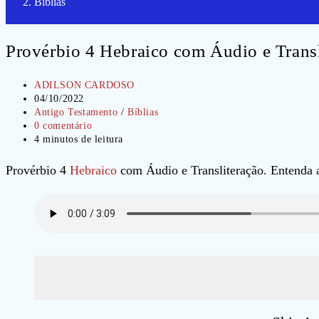
Bíblias
Provérbio 4 Hebraico com Áudio e Transl
Autor
ADILSON CARDOSO
do
Post
04/10/2022
post:
publicado:
Categoria
Antigo Testamento
/
Bíblias
do
Comentários
0 comentário
post:
do
Tempo
4 minutos de leitura
post:
de
leitura:
Provérbio 4
Hebraico
com Áudio e Transliteração. Entenda a