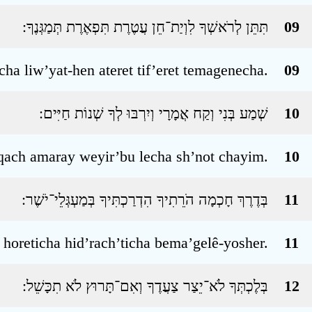
תִּתֵּן לְרֹאשְׁךָ לִוְיַת־חֵן עֲטֶרֶת תִּפְאֶרֶת תְּמַגְּנֶךָ ׃
09
cha liw’yat-hen ateret tif’eret temagenecha.
09
שְׁמַע בְּנִי וְקַח אֲמָרָי וְיִרְבּוּ לְךָ שְׁנוֹת חַיִּים ׃
10
ach amaray weyir’bu lecha sh’not chayim.
10
בְּדֶרֶךְ חָכְמָה הֹרֵתִיךָ הִדְרַכְתִּיךָ בְּמַעְגְּלֵי־יֹשֶׁר ׃
11
oreticha hid’rach’ticha bema’gelê-yosher.
11
בְּלֶכְתְּךָ לֹא־יֵצַר צַעֲדֶךָ וְאִם־תָּרוּץ לֹא תִכָּשֵׁל ׃
12