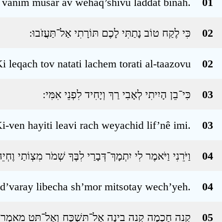
 vanim musar av wehaq’shivu laddat binah.
01
כִּי לֶקַח טוֹב נָתַתִּי לָכֶם תּוֹרָתִי אַל־תַּעֲזֹבוּ ׃
02
i leqach tov natati lachem torati al-taazovu
02
כִּי־בֵן הָיִיתִי לְאָבִי רַךְ וְיָחִיד לִפְנֵי אִמִּי ׃
03
i-ven hayiti leavi rach weyachid lif’nê imi.
03
וַיֹּרֵנִי וַיֹּאמֶר לִי יִתְמָךְ־דְּבָרַי לִבֶּךָ שְׁמֹר מִצְוֹתַי וֶחְיֵה
04
d’varay libecha sh’mor mitsotay wech’yeh.
04
קְנֵה חָכְמָה קְנֵה בִינָה אַל־תִּשְׁכַּח וְאַל־תֵּט מֵאִמְרֵי־
05