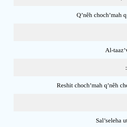
Q’nêh choch’mah q’n
Al-taaz’
Reshit choch’mah q’nêh ch
Sal’seleha 