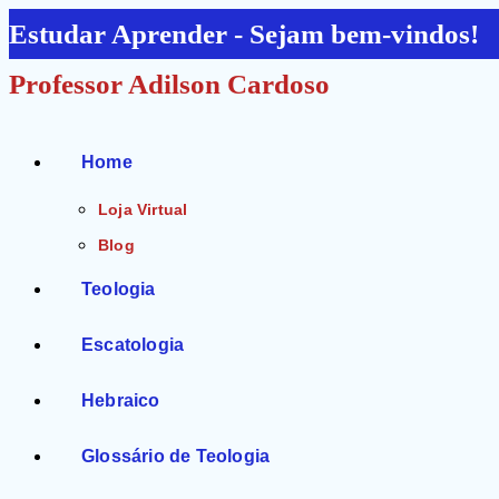
Ir
Estudar Aprender - Sejam bem-vindos!
para
Professor Adilson Cardoso
o
conteúdo
Home
Loja Virtual
Blog
Teologia
Escatologia
Hebraico
Glossário de Teologia