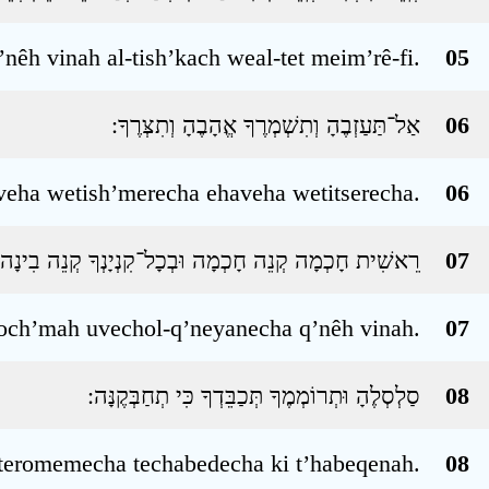
êh vinah al-tish’kach weal-tet meim’rê-fi.
05
אַל־תַּעַזְבֶהָ וְתִשְׁמְרֶךָ אֱהָבֶהָ וְתִצְּרֶךָ ׃
06
veha wetish’merecha ehaveha wetitserecha.
06
רֵאשִׁית חָכְמָה קְנֵה חָכְמָה וּבְכָל־קִנְיָנְךָ קְנֵה בִינָה ׃
07
och’mah uvechol-q’neyanecha q’nêh vinah.
07
סַלְסְלֶהָ וּתְרוֹמְמֶךָ תְּכַבֵּדְךָ כִּי תְחַבְּקֶנָּה ׃
08
uteromemecha techabedecha ki t’habeqenah.
08