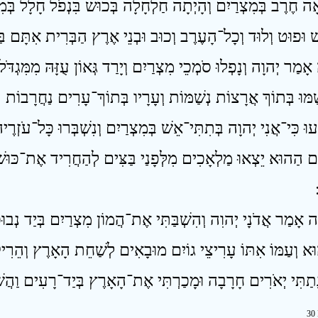
וֹם הַהוּא יֵצְאוּ מַלְאָכִים מִלְּפָנַי בַּצִּים לְהַחֲרִיד אֶת־כּוּשׁ
30 