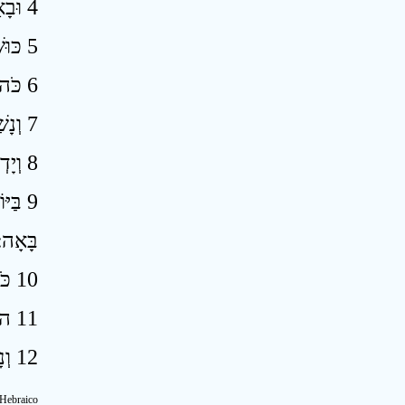
4 וּבָאָה חֶרֶב בְּמִצְרַיִם וְהָיְתָה חַלְחָלָה בְּכוּשׁ בִּנְפֹל חָלָל בְּמִצְרָיִם וְלָקְחוּ הֲמוֹנָהּ וְנֶהֶרְסוּ יְסוֹדֹתֶיהָ ׃
5 כּוּשׁ וּפוּט וְלוּד וְכָל־הָעֶרֶב וְכוּב וּבְנֵי אֶרֶץ הַבְּרִית אִתָּם בַּחֶרֶב יִפֹּלוּ׃
6 כֹּה אָמַר יְהוָה וְנָפְלוּ סֹמְכֵי מִצְרַיִם וְיָרַד גְּאוֹן עֻזָּהּ מִמִּגְדֹּל סְוֵנֵה בַּחֶרֶב יִפְּלוּ־בָהּ נְאֻם אֲדֹנָי יְהוִה ׃
7 וְנָשַׁמּוּ בְּתוֹךְ אֲרָצוֹת נְשַׁמּוֹת וְעָרָיו בְּתוֹךְ־עָרִים נַחֲרָבוֹת תִּהְיֶינָה ׃
8 וְיָדְעוּ כִּי־אֲנִי יְהוָה בְּתִתִּי־אֵשׁ בְּמִצְרַיִם וְנִשְׁבְּרוּ כָּל־עֹזְרֶיהָ ׃
בַּיּ
בָּאָה ׃
10 כֹּה אָמַר אֲדֹנָי יְהוִה וְהִשְׁבַּתִּי אֶת־הֲמוֹן מִצְרַיִם בְּיַד נְבוּכַדְרֶאצַּר מֶלֶךְ־בָּבֶל ׃
11 הוּא וְעַמּוֹ אִתּוֹ עָרִיצֵי גוֹיִם מוּבָאִים לְשַׁחֵת הָאָרֶץ וְהֵרִיקוּ חַרְבוֹתָם עַל־מִצְרַיִם וּמָלְאוּ אֶת־הָאָרֶץ חָלָל ׃
12 וְנָתַתִּי יְאֹרִים חָרָבָה וּמָכַרְתִּי אֶת־הָאָרֶץ בְּיַד־רָעִים וַהֲשִׁמֹּתִי אֶרֶץ וּמְלֹאָהּ בְּיַד־זָרִים אֲנִי יְהוָה דִּבַּרְתִּי ׃
Hebraico