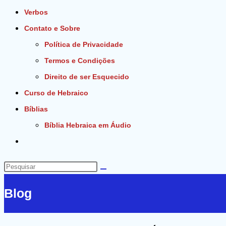
Verbos
Contato e Sobre
Política de Privacidade
Termos e Condições
Direito de ser Esquecido
Curso de Hebraico
Bíblias
Bíblia Hebraica em Áudio
Alternar
pesquisa
do
Pesquisar
site
neste
Blog
site