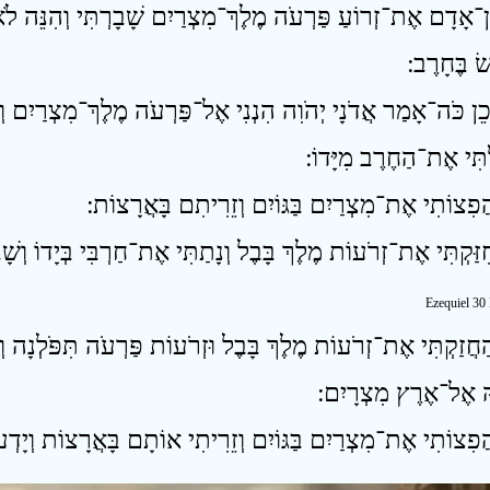
ן־אָדָם אֶת־זְרוֹעַ פַּרְעֹה מֶלֶךְ־מִצְרַיִם שָׁבָרְתִּי וְהִנֵּה לֹא
ׂ בֶּחָרֶב ׃
ֵן כֹּה־אָמַר אֲדֹנָי יְהֹוִה הִנְנִי אֶל־פַּרְעֹה מֶלֶךְ־מִצְרַיִם וְש
ְתִּי אֶת־הַחֶרֶב מִיָּדוֹ ׃
Ezequiel 30
חֲזַקְתִּי אֶת־זְרֹעוֹת מֶלֶךְ בָּבֶל וּזְרֹעוֹת פַּרְעֹה תִּפֹּלְנָה וְיָדְ
 אֶל־אֶרֶץ מִצְרָיִם ׃