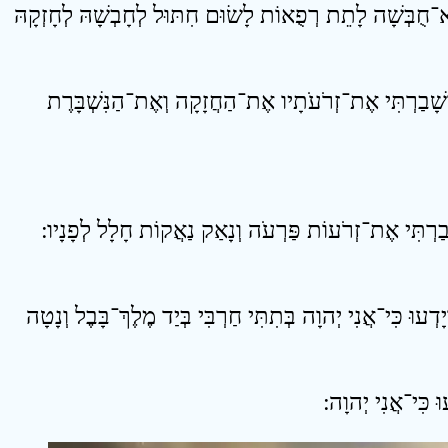
21 ־חֻבְּשָׁה לָתֵת רְפֻאוֹת לָשׂוּם חִתּוּל לְחָבְשָׁהּ לְחָזְקָהּ
22 ָׁבַרְתִּי אֶת־זְרֹעֹתָיו אֶת־הַחֲזָקָה וְאֶת־הַנִּשְׁבָּרֶת
25 עוּ כִּי־אֲנִי יְהוָה בְּתִתִּי חַרְבִּי בְּיַד מֶלֶךְ־בָּבֶל וְנָטָה