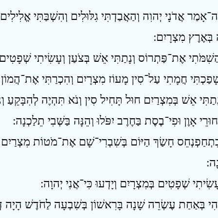
ה־אָמַר אֲדֹנָי יְהוִה וְהַאֲבַדְתִּי גִלּוּלִים וְהִשְׁבַּתִּי אֱלִילִים 
 בְּאֶרֶץ מִצְרָיִם ׃
ִתְחַפְנְחֵס חָשַׂךְ הַיּוֹם בְּשִׁבְרִי־שָׁם אֶת־מֹטוֹת מִצְרַיִם וְנִשְׁבּ
ָה ׃