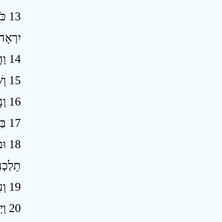
כֹּ
יִרְאָה
14 וַהֲשִׁמֹּתִי אֶת־פַּתְרוֹס וְנָתַתִּי אֵשׁ בְּצֹעַן וְעָשִׂיתִי שְׁפָטִים בְּנֹא ׃
15 וְשָׁפַכְתִּי חֲמָתִי עַל־סִין מָעוֹז מִצְרָיִם וְהִכְרַתִּי אֶת־הֲמוֹן נֹא ׃
16 וְנָתַתִּי אֵשׁ בְּמִצְרַיִם חוּל תָּחִיל סִין וְנֹא תִּהְיֶה לְהִבָּקֵעַ וְנֹף צָרֵי יוֹמָם׃
17 בַּחוּרֵי אָוֶן וּפִי־בֶסֶת בַּחֶרֶב יִפֹּלוּ וְהֵנָּה בַּשְּׁבִי תֵלַכְנָה ׃
וּב
תֵלַכְנ
19 וְעָשִׂיתִי שְׁפָטִים בְּמִצְרָיִם וְיָדְעוּ כִּי־אֲנִי יְהוָה ׃
20 וַיְהִי בְּאַחַת עֶשְׂרֵה שָׁנָה בָּרִאשׁוֹן בְּשִׁבְעָה לַחֹדֶשׁ הָיָה דְבַר־יְהוָה אֵלַי לֵאמֹר ׃