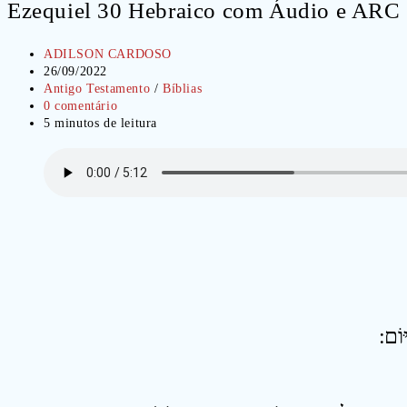
Ezequiel 30 Hebraico com Áudio e ARC
Autor
ADILSON CARDOSO
do
Post
26/09/2022
post:
publicado:
Categoria
Antigo Testamento
/
Bíblias
do
Comentários
0 comentário
post:
do
Tempo
5 minutos de leitura
post:
de
leitura: