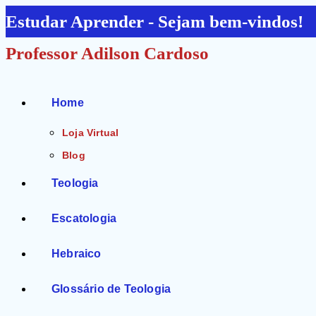
Ir
Estudar Aprender - Sejam bem-vindos!
para
Professor Adilson Cardoso
o
conteúdo
Home
Loja Virtual
Blog
Teologia
Escatologia
Hebraico
Glossário de Teologia