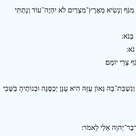
13 מִנֹּף וְנָשִׂיא מֵאֶרֶץ־מִצְרַיִם לֹא יִהְיֶה־עוֹד וְנָתַתִּי
18 ַת־בָּהּ גְּאוֹן עֻזָּהּ הִיא עָנָן יְכַסֶּנָּה וּבְנוֹתֶיהָ בַּשְּׁבִי