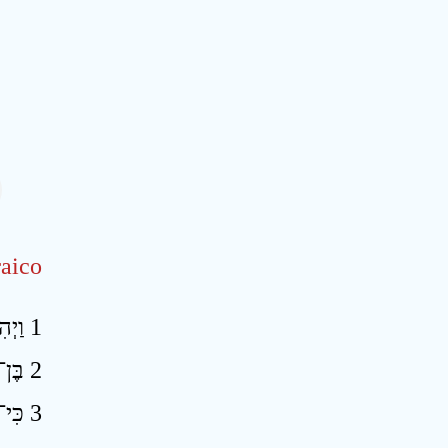
aico
1 וַיְהִי דְבַר־יְהוָה אֵלַי לֵאמֹר ׃
2 בֶּן־אָדָם הִנָּבֵא וְאָמַרְתָּ כֹּה אָמַר אֲדֹנָי יְהוִה הֵילִילוּ הָהּ לַיּוֹם ׃
3 כִּי־קָרוֹב יוֹם וְקָרוֹב יוֹם לַיהוָה יוֹם עָנָן עֵת גּוֹיִם יִהְיֶה ׃