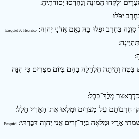
Ezequiel 30 Hebraico
9  בֶּטַח וְהָיְתָה חַלְחָלָה בָהֶם בְּיוֹם מִצְרַיִם כִּי הִנֵּה
Ezequiel