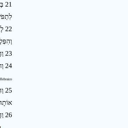
בֶּ
לִתְפֹּש
לָכ
וְהִפַּל
23 וַהֲפִצוֹתִי אֶת־מִצְרַיִם בַּגּוֹיִם וְזֵרִיתִם בָּאֲרָצוֹת ׃
24 וְחִזַּקְתִּי אֶת־זְרֹעוֹת מֶלֶךְ בָּבֶל וְנָתַתִּי אֶת־חַרְבִּי בְּיָדוֹ וְשָׁבַרְתִּי אֶת־זְרֹעוֹת פַּרְעֹה וְנָאַק נַאֲקוֹת חָלָל לְפָנָיו ׃
 Hebraico
וְהַ
אוֹתָהּ
26 וַהֲפִצוֹתִי אֶת־מִצְרַיִם בַּגּוֹיִם וְזֵרִיתִי אוֹתָם בָּאֲרָצוֹת וְיָדְעוּ כִּי־אֲנִי יְהוָה ׃