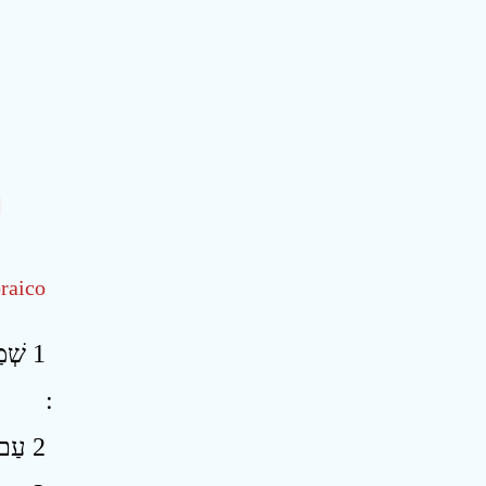
raico
שְׁמַ
2 עַם־גָּדוֹל וָרָם בְּנֵי עֲנָקִים אֲשֶׁר אַתָּה יָדַעְתָּ וְאַתָּה שָׁמַעְתָּ מִי יִתְיַצֵּב לִפְנֵי בְּנֵי עֲנָק ׃