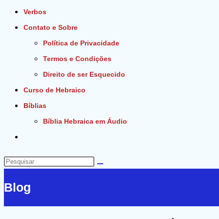
Verbos
Contato e Sobre
Política de Privacidade
Termos e Condições
Direito de ser Esquecido
Curso de Hebraico
Bíblias
Bíblia Hebraica em Áudio
Alternar
pesquisa
do
Pesquisar
site
neste
Blog
site