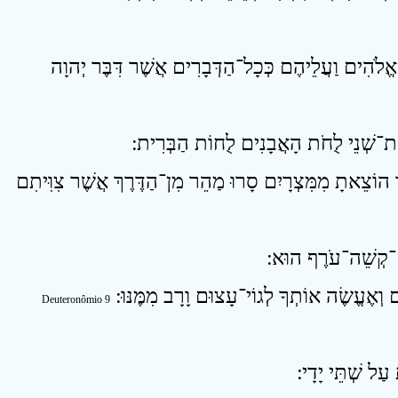
10 ֱלֹהִים וַעֲלֵיהֶם כְּכָל־הַדְּבָרִים אֲשֶׁר דִּבֶּר יְהוָה
12 וֹצֵאתָ מִמִּצְרָיִם סָרוּ מַהֵר מִן־הַדֶּרֶךְ אֲשֶׁר צִוִּיתִם
Deuteronômio 9