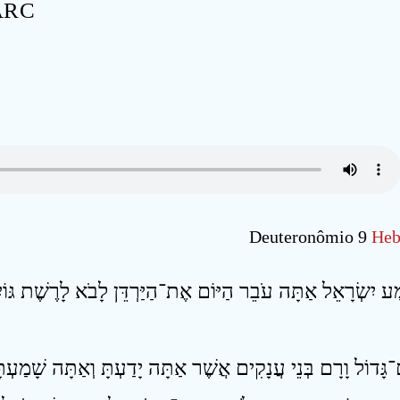
 ARC
Deuteronômio 9
Heb
ע יִשְׂרָאֵל אַתָּה עֹבֵר הַיּוֹם אֶת־הַיַּרְדֵּן לָבֹא לָרֶשֶׁת גּוֹיִם