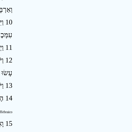
וְאַרְב
וַי
עִמָּכֶ
11 וַיְהִי מִקֵּץ אַרְבָּעִים יוֹם וְאַרְבָּעִים לָיְלָה נָתַן יְהוָה אֵלַי אֶת־שְׁנֵי לֻחֹת הָאֲבָנִים לֻחוֹת הַבְּרִית ׃
וַי
עָשׂוּ 
13 וַיֹּאמֶר יְהוָה אֵלַי לֵאמֹר רָאִיתִי אֶת־הָעָם הַזֶּה וְהִנֵּה עַם־קְשֵׁה־עֹרֶף הוּא ׃
14 הֶרֶף מִמֶּנִּי וְאַשְׁמִידֵם וְאֶמְחֶה אֶת־שְׁמָם מִתַּחַת הַשָּׁמָיִם וְאֶעֱשֶׂה אוֹתְךָ לְגוֹי־עָצוּם וָרָב מִמֶּנּוּ ׃
Hebraico
15 וָאֵפֶן וָאֵרֵד מִן־הָהָר וְהָהָר בֹּעֵר בָּאֵשׁ וּשְׁנֵי לֻחֹת הַבְּרִית עַל שְׁתֵּי יָדָי ׃