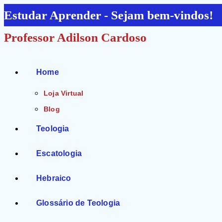
Ir
Estudar Aprender - Sejam bem-vindos!
para
Professor Adilson Cardoso
o
conteúdo
Home
Loja Virtual
Blog
Teologia
Escatologia
Hebraico
Glossário de Teologia