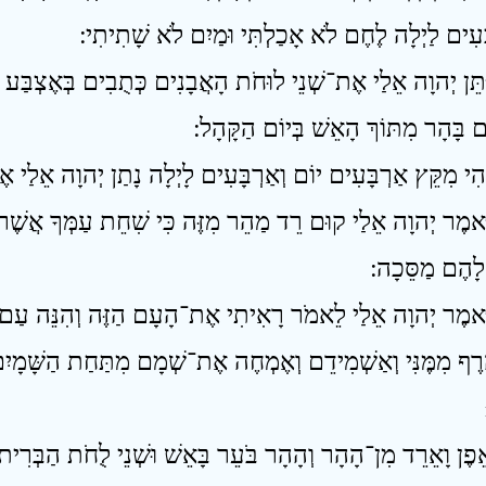
ָּעִים לַיְלָה לֶחֶם לֹא אָכַלְתִּי וּמַיִם לֹא שָׁתִיתִי ׃
ִּתֵּן יְהוָה אֵלַי אֶת־שְׁנֵי לוּחֹת הָאֲבָנִים כְּתֻבִים בְּאֶצְבַּע א
ם בָּהָר מִתּוֹךְ הָאֵשׁ בְּיוֹם הַקָּהָל ׃
ֹּאמֶר יְהוָה אֵלַי קוּם רֵד מַהֵר מִזֶּה כִּי שִׁחֵת עַמְּךָ אֲשֶׁר ה
לָהֶם מַסֵּכָה ׃