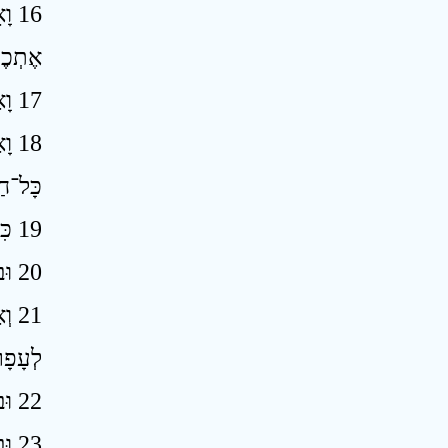
וָא
אֶתְכֶם
17 וָאֶתְפֹּשׂ בִּשְׁנֵי הַלֻּחֹת וָאַשְׁלִכֵם מֵעַל שְׁתֵּי יָדָי וָאֲשַׁבְּרֵם לְעֵינֵיכֶם ׃
וָא
כָּל־חַ
19 כִּי יָגֹרְתִּי מִפְּנֵי הָאַף וְהַחֵמָה אֲשֶׁר קָצַף יְהוָה עֲלֵיכֶם לְהַשְׁמִיד אֶתְכֶם וַיִּשְׁמַע יְהוָה אֵלַי גַּם בַּפַּעַם הַהִוא ׃
20 וּבְאַהֲרֹן הִתְאַנַּף יְהוָה מְאֹד לְהַשְׁמִידוֹ וָאֶתְפַּלֵּל גַּם־בְּעַד אַהֲרֹן בָּעֵת הַהִוא ׃
וְא
לְעָפָר
22 וּבְתַבְעֵרָה וּבְמַסָּה וּבְקִבְרֹת הַתַּאֲוָה מַקְצִפִים הֱיִיתֶם אֶת־יְהוָה ׃
וּב