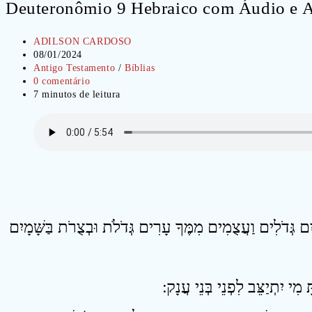
Deuteronômio 9 Hebraico com Áudio e
Autor
ADILSON CARDOSO
do
Post
08/01/2024
post:
publicado:
Categoria
Antigo Testamento
/
Bíblias
do
Comentários
0 comentário
post:
do
Tempo
7 minutos de leitura
post:
de
leitura:
1  גְּדֹלִים וַעֲצֻמִים מִמֶּךָ עָרִים גְּדֹלֹת וּבְצֻרֹת בַּשָּׁמָיִם