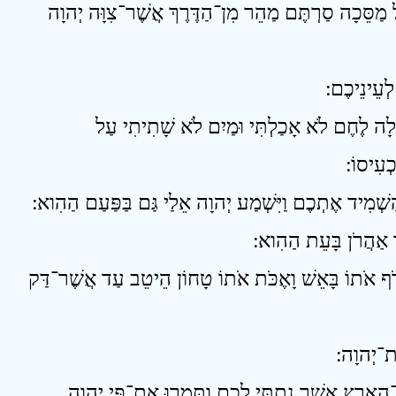
16 ֵּכָה סַרְתֶּם מַהֵר מִן־הַדֶּרֶךְ אֲשֶׁר־צִוָּה יְהוָה
18 ְלָה לֶחֶם לֹא אָכַלְתִּי וּמַיִם לֹא שָׁתִיתִי עַל
עִיסוֹ ׃
21 אֹתוֹ בָּאֵשׁ וָאֶכֹּת אֹתוֹ טָחוֹן הֵיטֵב עַד אֲשֶׁר־דַּק
23 ָאָרֶץ אֲשֶׁר נָתַתִּי לָכֶם וַתַּמְרוּ אֶת־פִּי יְהוָה