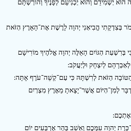
3  הוּא יַשְׁמִידֵם וְהוּא יַכְנִיעֵם לְפָנֶיךָ וְהוֹרַשְׁתָּם
4 ֹר בְּצִדְקָתִי הֱבִיאַנִי יְהוָה לָרֶשֶׁת אֶת־הָאָרֶץ הַזֹּאת
5 בְּרִשְׁעַת הַגּוֹיִם הָאֵלֶּה יְהוָה אֱלֹהֶיךָ מוֹרִישָׁם
ְאַבְרָהָם לְיִצְחָק וּלְיַעֲקֹב ׃
7 בָּר לְמִן־הַיּוֹם אֲשֶׁר־יָצָאתָ מֵאֶרֶץ מִצְרַיִם
9 רַת יְהוָה עִמָּכֶם וָאֵשֵׁב בָּהָר אַרְבָּעִים יוֹם