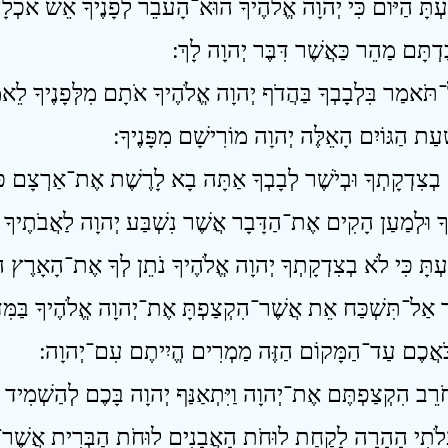
ַעְתָּ הַיּוֹם כִּי יְהוָה אֱלֹהֶיךָ הוּא־הָעֹבֵר לְפָנֶיךָ אֵשׁ אֹכְלָה
ַדְתָּם מַהֵר כַּאֲשֶׁר דִּבֶּר יְהוָה לָךְ ׃
ֹּאמַר בִּלְבָבְךָ בַּהֲדֹף יְהוָה אֱלֹהֶיךָ אֹתָם מִלְּפָנֶיךָ לֵאמ
ְׁעַת הַגּוֹיִם הָאֵלֶּה יְהוָה מוֹרִישָׁם מִפָּנֶיךָ ׃
ְצִדְקָתְךָ וּבְיֹשֶׁר לְבָבְךָ אַתָּה בָא לָרֶשֶׁת אֶת־אַרְצָם כִּי 
יךָ וּלְמַעַן הָקִים אֶת־הַדָּבָר אֲשֶׁר נִשְׁבַּע יְהוָה לַאֲבֹתֶיךָ ל
 אַל־תִּשְׁכַּח אֵת אֲשֶׁר־הִקְצַפְתָּ אֶת־יְהוָה אֱלֹהֶיךָ בַּמִּדְ
ֹאֲכֶם עַד־הַמָּקוֹם הַזֶּה מַמְרִים הֱיִיתֶם עִם־יְהוָה ׃
לֹתִי הָהָרָה לָקַחַת לוּחֹת הָאֲבָנִים לוּחֹת הַבְּרִית אֲשֶׁר־כָּ