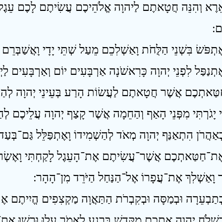
ֵרֶא וְהִנֵּה חֲטָאתֶם לַיהוָה אֱלֹהֵיכֶם עֲשִׂיתֶם לָכֶם עֵגֶל מַס
 ׃
ֶתְנַפַּל לִפְנֵי יְהוָה כָּרִאשֹׁנָה אַרְבָּעִים יוֹם וְאַרְבָּעִים לַי
טַּאתְכֶם אֲשֶׁר חֲטָאתֶם לַעֲשׂוֹת הָרַע בְּעֵינֵי יְהוָה לְהַכְ
ֶת־חַטַּאתְכֶם אֲשֶׁר־עֲשִׂיתֶם אֶת־הָעֵגֶל לָקַחְתִּי וָאֶשְׂרֹף 
 וָאַשְׁלִךְ אֶת־עֲפָרוֹ אֶל־הַנַּחַל הַיֹּרֵד מִן־הָהָר ׃
ִשְׁלֹחַ יְהוָה אֶתְכֶם מִקָּדֵשׁ בַּרְנֵעַ לֵאמֹר עֲלוּ וּרְשׁוּ אֶת־ה