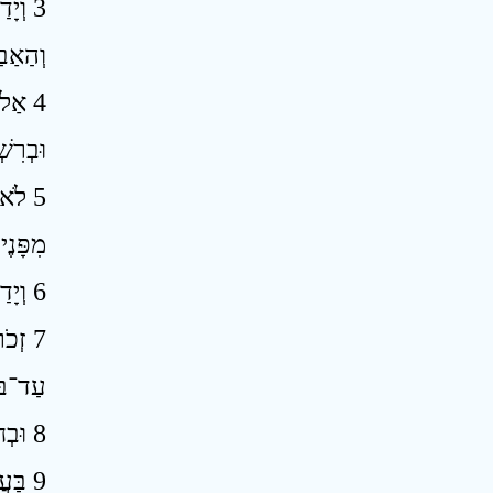
וְיָד
וְהַאַב
אַל־ת
וּבְרִש
לֹא ב
מִפָּנֶ
6 וְיָדַעְתָּ כִּי לֹא בְצִדְקָתְךָ יְהוָה אֱלֹהֶיךָ נֹתֵן לְךָ אֶת־הָאָרֶץ הַטּוֹבָה הַזֹּאת לְרִשְׁתָּהּ כִּי עַם־קְשֵׁה־עֹרֶף אָתָּה ׃
זְכֹר
עַד־בּ
8 וּבְחֹרֵב הִקְצַפְתֶּם אֶת־יְהוָה וַיִּתְאַנַּף יְהוָה בָּכֶם לְהַשְׁמִיד אֶתְכֶם ׃
בַּעֲ