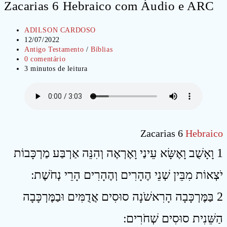
Zacarias 6 Hebraico com Áudio e ARC
Autor
ADILSON CARDOSO
do
Post
12/07/2022
post:
publicado:
Categoria
Antigo Testamento
/
Bíblias
do
Comentários
0 comentário
post:
do
Tempo
3 minutos de leitura
post:
de
leitura:
Zacarias 6
Hebraico
1 וָאָשֻׁב וָאֶשָּׂא עֵינַי וָאֶרְאֶה וְהִנֵּה אַרְבַּע מַרְכָּבוֹת
יֹצְאוֹת מִבֵּין שְׁנֵי הֶהָרִים וְהֶהָרִים הָרֵי נְחֹשֶׁת ׃
2 בַּמֶּרְכָּבָה הָרִאשֹׁנָה סוּסִים אֲדֻמִּים וּבַמֶּרְכָּבָה
הַשֵּׁנִית סוּסִים שְׁחֹרִים ׃