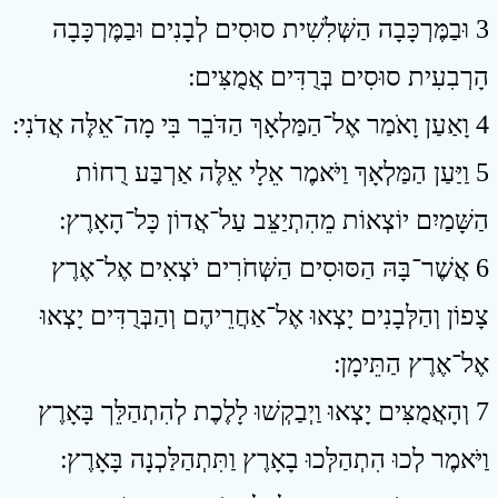
3 וּבַמֶּרְכָּבָה הַשְּׁלִשִׁית סוּסִים לְבָנִים וּבַמֶּרְכָּבָה
הָרְבִעִית סוּסִים בְּרֻדִּים אֲמֻצִּים ׃
4 וָאַעַן וָאֹמַר אֶל־הַמַּלְאָךְ הַדֹּבֵר בִּי מָה־אֵלֶּה אֲדֹנִי ׃
5 וַיַּעַן הַמַּלְאָךְ וַיֹּאמֶר אֵלָי אֵלֶּה אַרְבַּע רֻחוֹת
הַשָּׁמַיִם יוֹצְאוֹת מֵהִתְיַצֵּב עַל־אֲדוֹן כָּל־הָאָרֶץ ׃
6 אֲשֶׁר־בָּהּ הַסּוּסִים הַשְּׁחֹרִים יֹצְאִים אֶל־אֶרֶץ
צָפוֹן וְהַלְּבָנִים יָצְאוּ אֶל־אַחֲרֵיהֶם וְהַבְּרֻדִּים יָצְאוּ
אֶל־אֶרֶץ הַתֵּימָן ׃
7 וְהָאֲמֻצִּים יָצְאוּ וַיְבַקְשׁוּ לָלֶכֶת לְהִתְהַלֵּך בָּאָרֶץ
וַיֹּאמֶר לְכוּ הִתְהַלְּכוּ בָאָרֶץ וַתִּתְהַלַּכְנָה בָּאָרֶץ ׃