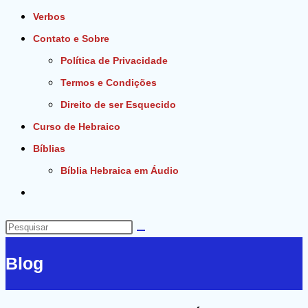
Verbos
Contato e Sobre
Política de Privacidade
Termos e Condições
Direito de ser Esquecido
Curso de Hebraico
Bíblias
Bíblia Hebraica em Áudio
Alternar
pesquisa
do
Pesquisar
site
neste
Blog
site