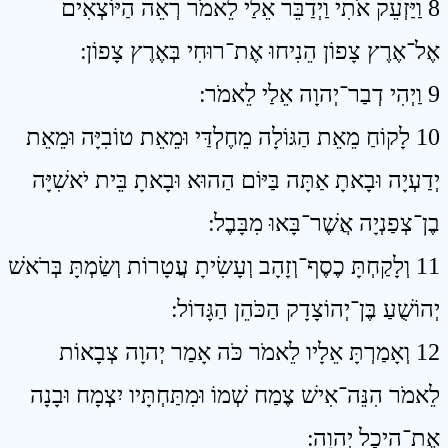
8 וַיַּזְעֵק אֹתִי וַיְדַבֵּר אֵלַי לֵאמֹר רְאֵה הַיּוֹצְאִים
אֶל־אֶרֶץ צָפוֹן הֵנִיחוּ אֶת־רוּחִי בְּאֶרֶץ צָפוֹן ׃
9 וַיְהִי דְבַר־יְהוָה אֵלַי לֵאמֹר ׃
10 לָקוֹחַ מֵאֵת הַגּוֹלָה מֵחֶלְדַּי וּמֵאֵת טוֹבִיָּה וּמֵאֵת
יְדַעְיָה וּבָאתָ אַתָּה בַּיּוֹם הַהוּא וּבָאתָ בֵּית יֹאשִׁיָּה
בֶן־צְפַנְיָה אֲשֶׁר־בָּאוּ מִבָּבֶל ׃
11 וְלָקַחְתָּ כֶסֶף־וְזָהָב וְעָשִׂיתָ עֲטָרוֹת וְשַׂמְתָּ בְּרֹאשׁ
יְהוֹשֻׁעַ בֶּן־יְהוֹצָדָק הַכֹּהֵן הַגָּדוֹל ׃
12 וְאָמַרְתָּ אֵלָיו לֵאמֹר כֹּה אָמַר יְהוָה צְבָאוֹת
לֵאמֹר הִנֵּה־אִישׁ צֶמַח שְׁמוֹ וּמִתַּחְתָּיו יִצְמָח וּבָנָה
אֶת־הֵיכַל יְהוָה ׃