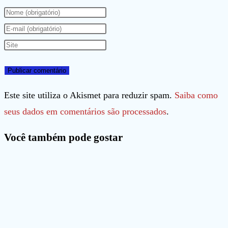
Digite
seu
Digite
nome
seu
Digite
ou
endereço
o
nome
de
URL
de
e-
do
Este site utiliza o Akismet para reduzir spam.
Saiba como
usuário
mail
seu
seus dados em comentários são processados
.
para
para
site
Você também pode gostar
comentar
comentar
(opcional)