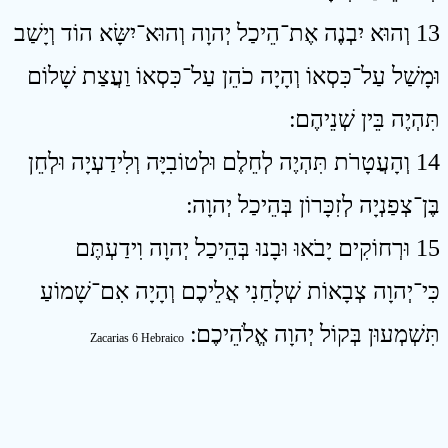
13 וְהוּא יִבְנֶה אֶת־הֵיכַל יְהוָה וְהוּא־יִשָּׂא הוֹד וְיָשַׁב
וּמָשַׁל עַל־כִּסְאוֹ וְהָיָה כֹהֵן עַל־כִּסְאוֹ וַעֲצַת שָׁלוֹם
תִּהְיֶה בֵּין שְׁנֵיהֶם ׃
14 וְהָעֲטָרֹת תִּהְיֶה לְחֵלֶם וּלְטוֹבִיָּה וְלִידַעְיָה וּלְחֵן
בֶּן־צְפַנְיָה לְזִכָּרוֹן בְּהֵיכַל יְהוָה ׃
15 וּרְחוֹקִים יָבֹאוּ וּבָנוּ בְּהֵיכַל יְהוָה וִידַעְתֶּם
כִּי־יְהוָה צְבָאוֹת שְׁלָחַנִי אֲלֵיכֶם וְהָיָה אִם־שָׁמוֹעַ
תִּשְׁמְעוּן בְּקוֹל יְהוָה אֱלֹהֵיכֶם ׃
Zacarias 6 Hebraico