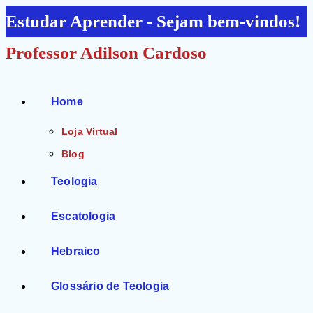
Ir
Estudar Aprender - Sejam bem-vindos!
para
Professor Adilson Cardoso
o
conteúdo
Home
Loja Virtual
Blog
Teologia
Escatologia
Hebraico
Glossário de Teologia