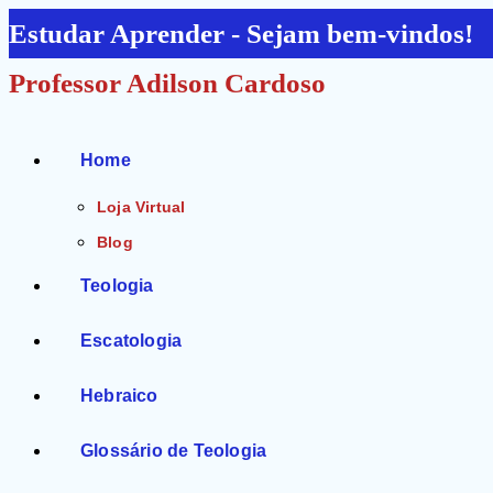
Ir
Estudar Aprender - Sejam bem-vindos!
para
Professor Adilson Cardoso
o
conteúdo
Home
Loja Virtual
Blog
Teologia
Escatologia
Hebraico
Glossário de Teologia