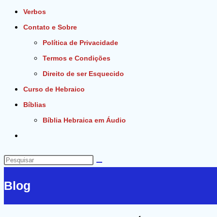
Verbos
Contato e Sobre
Política de Privacidade
Termos e Condições
Direito de ser Esquecido
Curso de Hebraico
Bíblias
Bíblia Hebraica em Áudio
Alternar
pesquisa
do
Pesquisar
site
neste
Blog
site