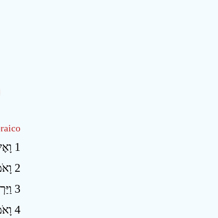
raico
1 וָאֶשָּׂא אֶת־עֵינַי וָאֵרֶא וְהִנֵּה אַרְבַּע קְרָנוֹת ׃
2 וָאֹמַר אֶל־הַמַּלְאָךְ הַדֹּבֵר בִּי מָה־אֵלֶּה וַיֹּאמֶר אֵלַי אֵלֶּה הַקְּרָנוֹת אֲשֶׁר זֵרוּ אֶת־יְהוּדָה אֶת־יִשְׂרָאֵל וִירוּשָׁלִָם ׃
3 וַיַּרְאֵנִי יְהוָה אַרְבָּעָה חָרָשִׁים ׃
וָאֹמ