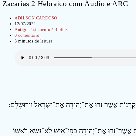
Zacarias 2 Hebraico com Áudio e ARC
Autor
ADILSON CARDOSO
do
Post
12/07/2022
post:
publicado:
Categoria
Antigo Testamento
/
Bíblias
do
Comentários
0 comentário
post:
do
Tempo
3 minutos de leitura
post:
de
leitura:
4  אֲשֶׁר־זֵרוּ אֶת־יְהוּדָה כְּפִי־אִישׁ לֹא־נָשָׂא רֹאשׁוֹ