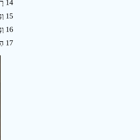
14 רָנִּי וְשִׂמְחִי בַּת־צִיּוֹן כִּי הִנְנִי־בָא וְשָׁכַנְתִּי בְתוֹכֵךְ נְאֻם־יְהוָה ׃
15 וְנִלְווּ גוֹיִם רַבִּים אֶל־יְהוָה בַּיּוֹם הַהוּא וְהָיוּ לִי לְעָם וְשָׁכַנְתִּי בְתוֹכֵךְ וְיָדַעַתְּ כִּי־יְהוָה צְבָאוֹת שְׁלָחַנִי אֵלָיִךְ ׃
16 וְנָחַל יְהוָה אֶת־יְהוּדָה חֶלְקוֹ עַל אַדְמַת הַקֹּדֶשׁ וּבָחַר עוֹד בִּירוּשָׁלָםִ׃
17 הַס כָּל־בָּשָׂר מִפְּנֵי יְהוָה כִּי נֵעוֹר מִמְּעוֹן קָדְשׁוֹ ׃