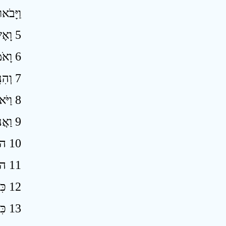
וַיָּבֹ
5 וָאֶשָּׂא עֵינַי וָאֵרֶא וְהִנֵּה־אִישׁ וּבְיָדוֹ חֶבֶל מִדָּה ׃
6 וָאֹמַר אָנָה אַתָּה הֹלֵךְ וַיֹּאמֶר אֵלַי לָמֹד אֶת־יְרוּשָׁלִַם לִרְאוֹת כַּמָּה־רָחְבָּהּ וְכַמָּה אָרְכָּהּ ׃
7 וְהִנֵּה הַמַּלְאָךְ הַדֹּבֵר בִּי יֹצֵא וּמַלְאָךְ אַחֵר יֹצֵא לִקְרָאתוֹ ׃
8 וַיֹּאמֶר אֵלָו רֻץ דַּבֵּר אֶל־הַנַּעַר הַלָּז לֵאמֹר פְּרָזוֹת תֵּשֵׁב יְרוּשָׁלַםִ מֵרֹב אָדָם וּבְהֵמָה בְּתוֹכָהּ ׃
9 וַאֲנִי אֶהְיֶה־לָּהּ נְאֻם־יְהוָה חוֹמַת אֵשׁ סָבִיב וּלְכָבוֹד אֶהְיֶה בְתוֹכָהּ ׃
10 הוֹי הוֹי וְנֻסוּ מֵאֶרֶץ צָפוֹן נְאֻם־יְהוָה כִּי כְּאַרְבַּע רוּחוֹת הַשָּׁמַיִם פֵּרַשְׂתִּי אֶתְכֶם נְאֻם־יְהוָה ׃
11 הוֹי צִיּוֹן הִמָּלְטִי יוֹשֶׁבֶת בַּת־בָּבֶל ׃
12 כִּי כֹה אָמַר יְהוָה צְבָאוֹת אַחַר כָּבוֹד שְׁלָחַנִי אֶל־הַגּוֹיִם הַשֹּׁלְלִים אֶתְכֶם כִּי הַנֹּגֵעַ בָּכֶם נֹגֵעַ בְּבָבַת עֵינוֹ ׃
13 כִּי הִנְנִי מֵנִיף אֶת־יָדִי עֲלֵיהֶם וְהָיוּ שָׁלָל לְעַבְדֵיהֶם וִידַעְתֶּם כִּי־יְהוָה צְבָאוֹת שְׁלָחָנִי ׃