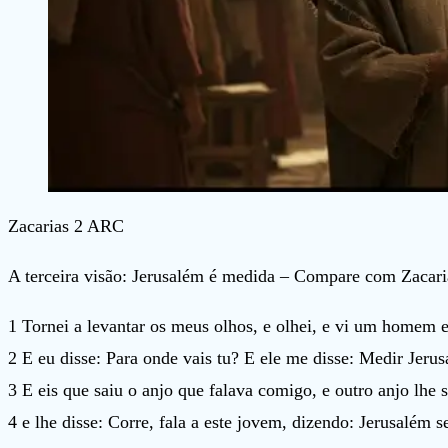
Zacarias 2 ARC
A terceira visão: Jerusalém é medida – Compare com Zacari
1 Tornei a levantar os meus olhos, e olhei, e vi um homem 
2 E eu disse: Para onde vais tu? E ele me disse: Medir Jeru
3 E eis que saiu o anjo que falava comigo, e outro anjo lhe 
4 e lhe disse: Corre, fala a este jovem, dizendo: Jerusalém 