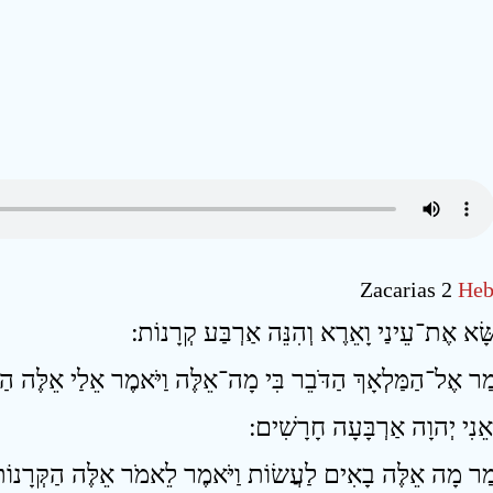
Zacarias 2
Heb
ַר מָה אֵלֶּה בָאִים לַעֲשׂוֹת וַיֹּאמֶר לֵאמֹר אֵלֶּה הַקְּרָנוֹת