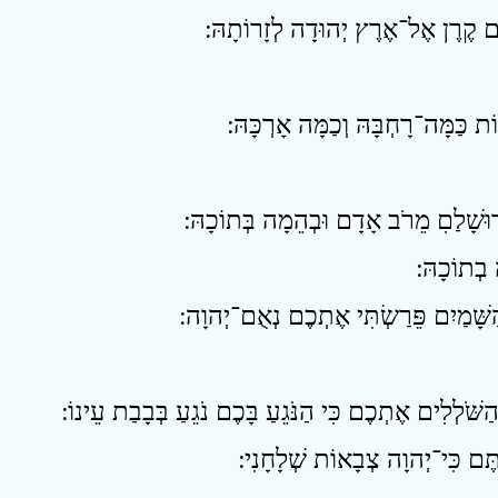
ים קֶרֶן אֶל־אֶרֶץ יְהוּדָה לְזָרוֹתָהּ ׃