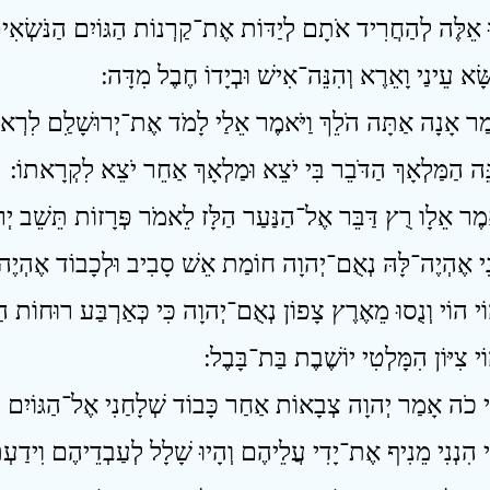
אוּ אֵלֶּה לְהַחֲרִיד אֹתָם לְיַדּוֹת אֶת־קַרְנוֹת הַגּוֹיִם הַנֹּשְׂאִ