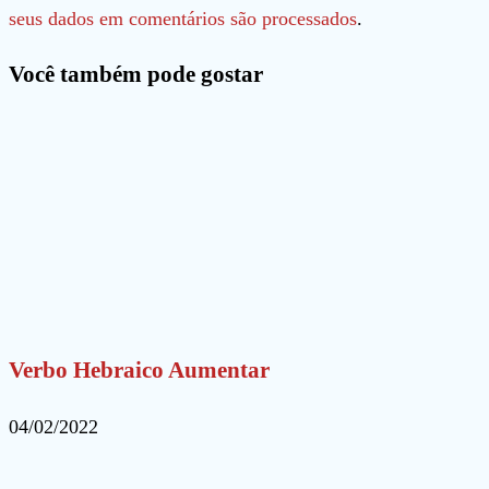
usuário
mail
seu
seus dados em comentários são processados
.
para
para
site
Você também pode gostar
comentar
comentar
(opcional)
Verbo Hebraico Aumentar
04/02/2022