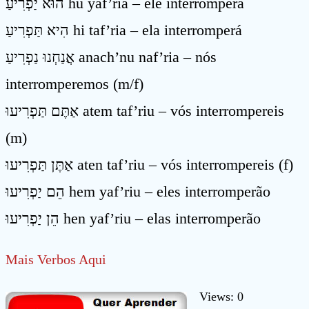
הוּא יַפְרִיעַ hu yaf’ria – ele interromperá
הִיא תַּפְרִיעַ hi taf’ria – ela interromperá
אֲנַחְנוּ נַפְרִיעַ anach’nu naf’ria – nós
interromperemos (m/f)
אַתֶּם תַּפְרִיעוּ atem taf’riu – vós interrompereis
(m)
אַתֶּן תַּפְרִיעוּ aten taf’riu – vós interrompereis (f)
הֵם יַפְרִיעוּ hem yaf’riu – eles interromperão
הֵן יַפְרִיעוּ hen yaf’riu – elas interromperão
Mais Verbos Aqui
Views: 0