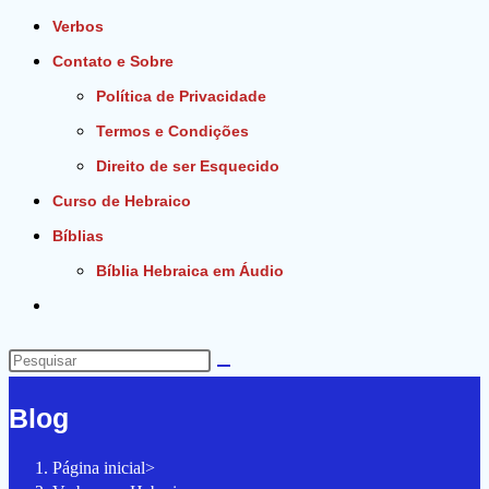
Verbos
Contato e Sobre
Política de Privacidade
Termos e Condições
Direito de ser Esquecido
Curso de Hebraico
Bíblias
Bíblia Hebraica em Áudio
Alternar
pesquisa
do
Pesquisar
site
neste
Blog
site
Página inicial
>