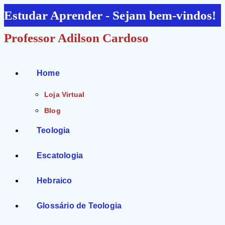
Ir
Estudar Aprender - Sejam bem-vindos!
para
Professor Adilson Cardoso
o
conteúdo
Home
Loja Virtual
Blog
Teologia
Escatologia
Hebraico
Glossário de Teologia