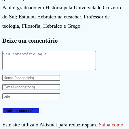
Paulo; graduado em História pela Universidade Cruzeiro
do Sul; Estudou Hebraico na eteacher. Professor de
teologia, Filosofia, Hebraico e Grego.
Deixe um comentário
Comentário
Digite
seu
Digite
nome
seu
Digite
ou
endereço
o
nome
de
URL
de
e-
do
Este site utiliza o Akismet para reduzir spam.
Saiba como