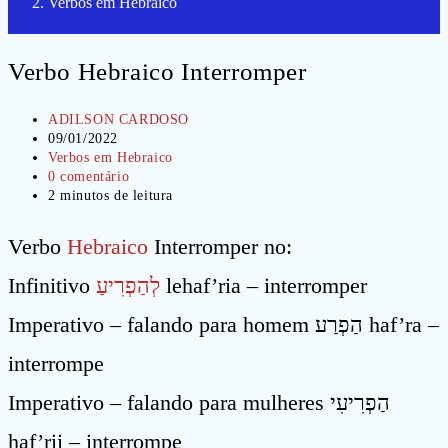
Verbos em Hebraico
Verbo Hebraico Interromper
Autor
ADILSON CARDOSO
do
Post
09/01/2022
post:
publicado:
Categoria
Verbos em Hebraico
do
Comentários
0 comentário
post:
do
Tempo
2 minutos de leitura
post:
de
leitura:
Verbo
Hebraico
Interromper no:
Infinitivo
לְהַפְרִיעַ
lehaf’ria – interromper
Imperativo – falando para homem הַפְרַע haf’ra –
interrompe
Imperativo – falando para mulheres הַפְרִיעִי
haf’rii – interrompe