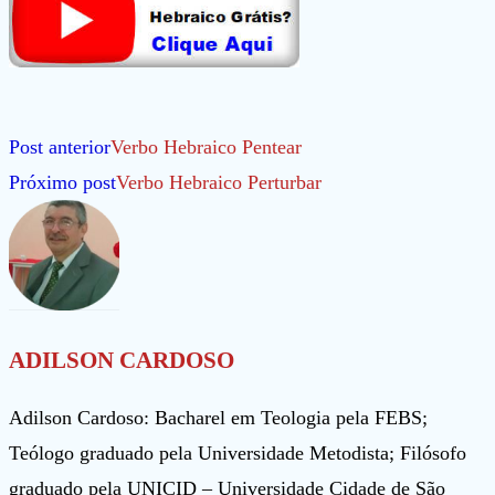
Leia
Post anterior
Verbo Hebraico Pentear
mais
Próximo post
Verbo Hebraico Perturbar
artigos
ADILSON CARDOSO
Adilson Cardoso: Bacharel em Teologia pela FEBS;
Teólogo graduado pela Universidade Metodista; Filósofo
graduado pela UNICID – Universidade Cidade de São