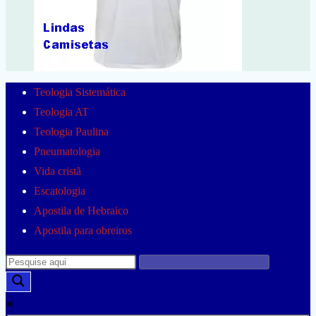
Teologia Sistemática
Teologia AT
Teologia Paulina
Pneumatologia
Vida cristã
Escatologia
Apostila de Hebraico
Apostila para obreiros