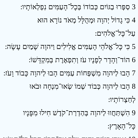
3 סַפְּרוּ בַגּוֹיִם כְּבוֹדוֹ בְּכָל־הָעַמִּים נִפְלְאוֹתָיו ׃
4 כִּי גָדוֹל יְהוָה וּמְהֻלָּל מְאֹד נוֹרָא הוּא
עַל־כָּל־אֱלֹהִים ׃
5 כִּי כָּל־אֱלֹהֵי הָעַמִּים אֱלִילִים וַיהוָה שָׁמַיִם עָשָׂה ׃
6 הוֹד־וְהָדָר לְפָנָיו עֹז וְתִפְאֶרֶת בְּמִקְדָּשׁוֹ ׃
7 הָבוּ לַיהוָה מִשְׁפְּחוֹת עַמִּים הָבוּ לַיהוָה כָּבוֹד וָעֹז ׃
8 הָבוּ לַיהוָה כְּבוֹד שְׁמוֹ שְׂאוּ־מִנְחָה וּבֹאוּ
לְחַצְרוֹתָיו ׃
9 הִשְׁתַּחֲווּ לַיהוָה בְּהַדְרַת־קֹדֶשׁ חִילוּ מִפָּנָיו
כָּל־הָאָרֶץ ׃