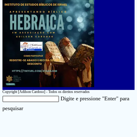
Copyright [Adilson Cardoso] - Todos os direitos reservados
Pesquisar
Digite e pressione "Enter" para
neste
Pressione
pesquisar
site
a
tecla