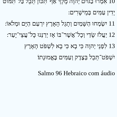
10 אִמְרוּ בַגּוֹיִם יְהוָה מָלָךְ אַף־תִּכּוֹן תֵּבֵל בַּל־תִּמּוֹט
יָדִין עַמִּים בְּמֵישָׁרִים ׃
11 יִשְׂמְחוּ הַשָּׁמַיִם וְתָגֵל הָאָרֶץ יִרְעַם הַיָּם וּמְלֹאוֹ ׃
12 יַעֲלֹז שָׂדַי וְכָל־אֲשֶׁר־בּוֹ אָז יְרַנְּנוּ כָּל־עֲצֵי־יָעַר ׃
13 לִפְנֵי יְהוָה כִּי בָא כִּי בָא לִשְׁפֹּט הָאָרֶץ
יִשְׁפֹּט־תֵּבֵל בְּצֶדֶק וְעַמִּים בֶּאֱמוּנָתוֹ׃
Salmo 96 Hebraico com áudio