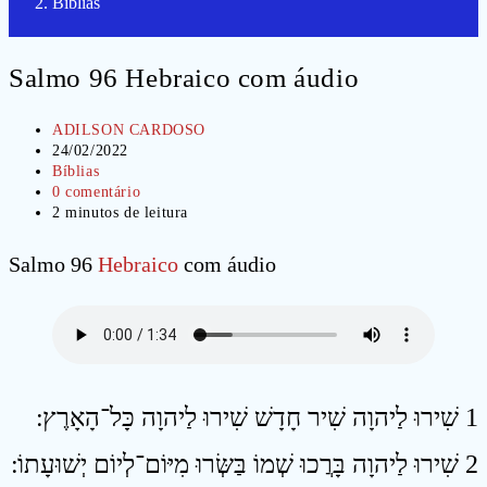
Bíblias
Salmo 96 Hebraico com áudio
Autor
ADILSON CARDOSO
do
Post
24/02/2022
post:
publicado:
Categoria
Bíblias
do
Comentários
0 comentário
post:
do
Tempo
2 minutos de leitura
post:
de
leitura:
Salmo 96
Hebraico
com áudio
1 שִׁירוּ לַיהוָה שִׁיר חָדָשׁ שִׁירוּ לַיהוָה כָּל־הָאָרֶץ ׃
2 שִׁירוּ לַיהוָה בָּרֲכוּ שְׁמוֹ בַּשְּׂרוּ מִיּוֹם־לְיוֹם יְשׁוּעָתוֹ ׃