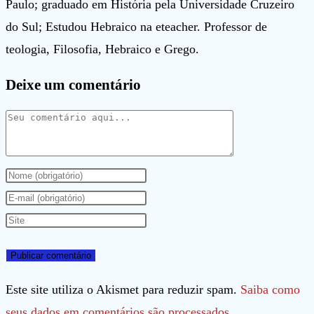
Paulo; graduado em História pela Universidade Cruzeiro
do Sul; Estudou Hebraico na eteacher. Professor de
teologia, Filosofia, Hebraico e Grego.
Deixe um comentário
Comentário
Digite
seu
Digite
nome
seu
Digite
ou
endereço
o
nome
de
URL
de
e-
do
Este site utiliza o Akismet para reduzir spam.
Saiba como
usuário
mail
seu
seus dados em comentários são processados
.