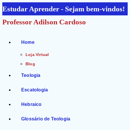
Ir
Estudar Aprender - Sejam bem-vindos!
para
Professor Adilson Cardoso
o
conteúdo
Home
Loja Virtual
Blog
Teologia
Escatologia
Hebraico
Glossário de Teologia