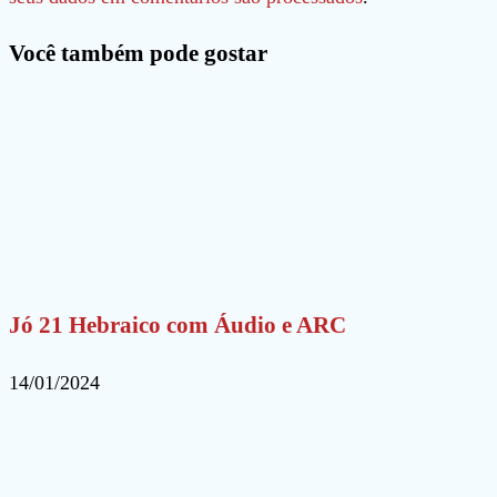
para
para
site
Você também pode gostar
comentar
comentar
(opcional)
Jó 21 Hebraico com Áudio e ARC
14/01/2024