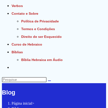
Verbos
Contato e Sobre
Política de Privacidade
Termos e Condições
Direito de ser Esquecido
Curso de Hebraico
Bíblias
Bíblia Hebraica em Áudio
Alternar
pesquisa
do
Pesquisar
site
neste
Blog
site
Página inicial
>