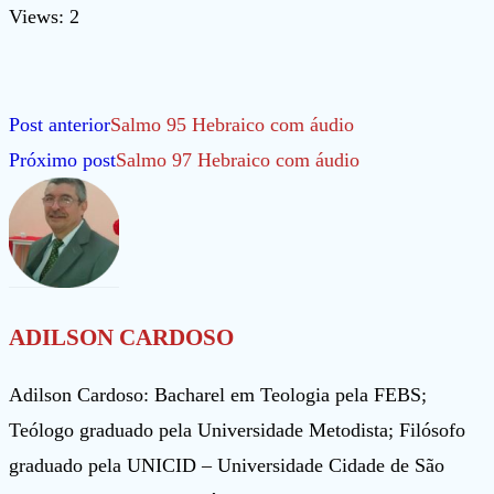
Views: 2
Leia
Post anterior
Salmo 95 Hebraico com áudio
mais
Próximo post
Salmo 97 Hebraico com áudio
artigos
ADILSON CARDOSO
Adilson Cardoso: Bacharel em Teologia pela FEBS;
Teólogo graduado pela Universidade Metodista; Filósofo
graduado pela UNICID – Universidade Cidade de São