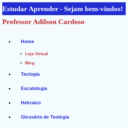
Ir
Estudar Aprender - Sejam bem-vindos!
para
Professor Adilson Cardoso
o
conteúdo
Home
Loja Virtual
Blog
Teologia
Escatologia
Hebraico
Glossário de Teologia