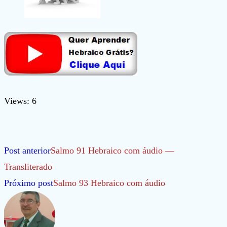
Views: 6
Leia
Post anterior
Salmo 91 Hebraico com áudio —
mais
Transliterado
artigos
Próximo post
Salmo 93 Hebraico com áudio