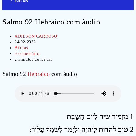
Bíblias
Salmo 92 Hebraico com áudio
Autor
ADILSON CARDOSO
do
Post
24/02/2022
post:
publicado:
Categoria
Bíblias
do
Comentários
0 comentário
post:
do
Tempo
2 minutos de leitura
post:
de
leitura:
Salmo 92
Hebraico
com áudio
1 מִזְמוֹר שִׁיר לְיוֹם הַשַּׁבָּת ׃
2 טוֹב לְהֹדוֹת לַיהוָה וּלְזַמֵּר לְשִׁמְךָ עֶלְיוֹן ׃