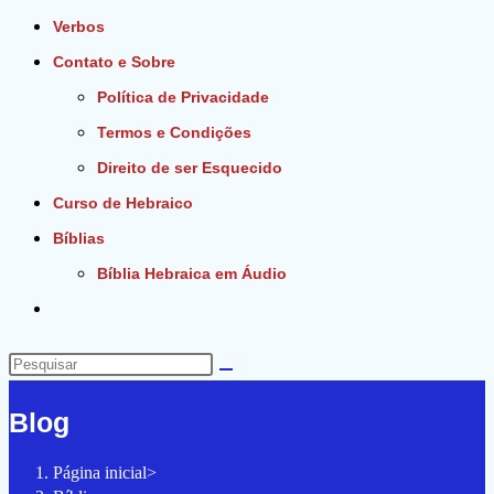
Verbos
Contato e Sobre
Política de Privacidade
Termos e Condições
Direito de ser Esquecido
Curso de Hebraico
Bíblias
Bíblia Hebraica em Áudio
Alternar
pesquisa
do
Pesquisar
site
neste
Blog
site
Página inicial
>