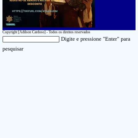
Copyright [Adilson Cardoso] - Todos os direitos reservados
Pesquisar
Digite e pressione "Enter" para
neste
Pressione
pesquisar
site
a
tecla
“Esc”
para
fechar
o
painel
de
pesquisa.