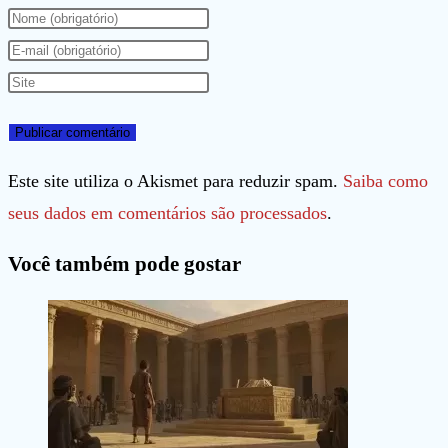
Digite
seu
Digite
nome
seu
Digite
ou
endereço
o
nome
de
URL
de
e-
do
Este site utiliza o Akismet para reduzir spam.
Saiba como
usuário
mail
seu
seus dados em comentários são processados
.
para
para
site
Você também pode gostar
comentar
comentar
(opcional)