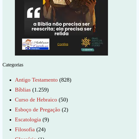
Categorias
Antigo Testamento
(828)
Bíblias
(1.259)
Curso de Hebraico
(50)
Esboço de Pregação
(2)
Escatologia
(9)
Filosofia
(24)