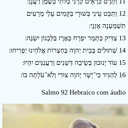
11 וַתָּרֶם כִּרְאֵים קַרְנִי בַּלֹּתִי בְּשֶׁמֶן רַעֲנָן ׃
12 וַתַּבֵּט עֵינִי בְּשׁוּרָי בַּקָּמִים עָלַי מְרֵעִים
תִּשְׁמַעְנָה אָזְנָי ׃
13 צַדִּיק כַּתָּמָר יִפְרָח כְּאֶרֶז בַּלְּבָנוֹן יִשְׂגֶּה ׃
14 שְׁתוּלִים בְּבֵית יְהוָה בְּחַצְרוֹת אֱלֹהֵינוּ יַפְרִיחוּ ׃
15 עוֹד יְנוּבוּן בְּשֵׂיבָה דְּשֵׁנִים וְרַעֲנַנִּים יִהְיוּ ׃
16 לְהַגִּיד כִּי־יָשָׁר יְהוָה צוּרִי וְלֹא־עֹלָתָה בּוֹ ׃
Salmo 92 Hebraico com áudio