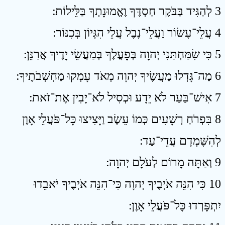
3 לְהַגִּיד בַּבֹּקֶר חַסְדֶּךָ וֶאֱמוּנָתְךָ בַּלֵּילוֹת ׃
4 עֲלֵי־עָשׂוֹר וַעֲלֵי־נָבֶל עֲלֵי הִגָּיוֹן בְּכִנּוֹר ׃
5 כִּי שִׂמַּחְתַּנִי יְהוָה בְּפָעֳלֶךָ בְּמַעֲשֵׂי יָדֶיךָ אֲרַנֵּן ׃
6 מַה־גָּדְלוּ מַעֲשֶׂיךָ יְהוָה מְאֹד עָמְקוּ מַחְשְׁבֹתֶיךָ ׃
7 אִישׁ־בַּעַר לֹא יֵדָע וּכְסִיל לֹא־יָבִין אֶת־זֹאת ׃
8 בִּפְרֹחַ רְשָׁעִים כְּמוֹ עֵשֶׂב וַיָּצִיצוּ כָּל־פֹּעֲלֵי אָוֶן
לְהִשָּׁמְדָם עֲדֵי־עַד ׃
9 וְאַתָּה מָרוֹם לְעֹלָם יְהוָה ׃
10 כִּי הִנֵּה אֹיְבֶיךָ יְהוָה כִּי־הִנֵּה אֹיְבֶיךָ יֹאבֵדוּ
יִתְפָּרְדוּ כָּל־פֹּעֲלֵי אָוֶן ׃