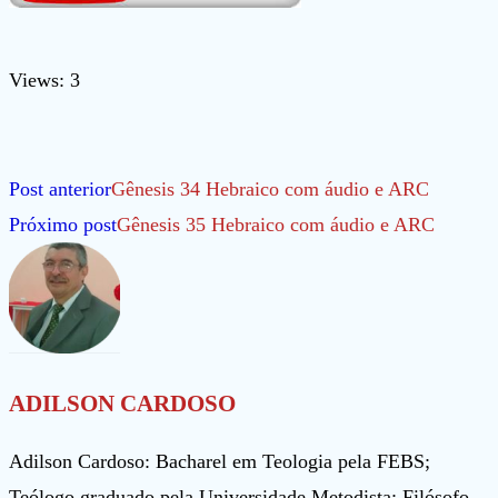
Views: 3
Leia
Post anterior
Gênesis 34 Hebraico com áudio e ARC
mais
Próximo post
Gênesis 35 Hebraico com áudio e ARC
artigos
ADILSON CARDOSO
Adilson Cardoso: Bacharel em Teologia pela FEBS;
Teólogo graduado pela Universidade Metodista; Filósofo