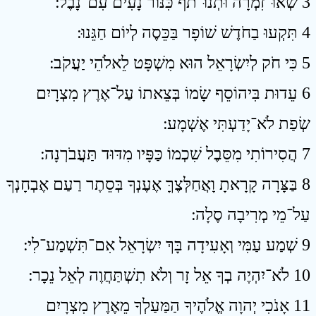
3 שְׂאוּ־זִמְרָה וּתְנוּ־תֹף כִּנּוֹר נָעִים עִם־נָבֶל ׃
4 תִּקְעוּ בַחֹדֶשׁ שׁוֹפָר בַּכֵּסֶה לְיוֹם חַגֵּנוּ ׃
5 כִּי חֹק לְיִשְׂרָאֵל הוּא מִשְׁפָּט לֵאלֹהֵי יַעֲקֹב ׃
6 עֵדוּת בִּיהוֹסֵף שָׂמוֹ בְּצֵאתוֹ עַל־אֶרֶץ מִצְרָיִם
שְׂפַת לֹא־יָדַעְתִּי אֶשְׁמָע ׃
7 הֲסִירוֹתִי מִסֵּבֶל שִׁכְמוֹ כַּפָּיו מִדּוּד תַּעֲבֹרְנָה ׃
8 בַּצָּרָה קָרָאתָ וָאֲחַלְּצֶךָּ אֶעֶנְךָ בְּסֵתֶר רַעַם אֶבְחָנְךָ
עַל־מֵי מְרִיבָה סֶלָה ׃
9 שְׁמַע עַמִּי וְאָעִידָה בָּךְ יִשְׂרָאֵל אִם־תִּשְׁמַע־לִי ׃
10 לֹא־יִהְיֶה בְךָ אֵל זָר וְלֹא תִשְׁתַּחֲוֶה לְאֵל נֵכָר ׃
11 אָנֹכִי יְהוָה אֱלֹהֶיךָ הַמַּעַלְךָ מֵאֶרֶץ מִצְרָיִם