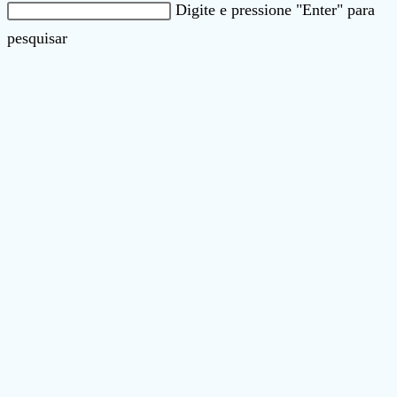
Pesquisar
Digite e pressione "Enter" para
neste
Pressione
pesquisar
site
a
tecla
“Esc”
para
fechar
o
painel
de
pesquisa.