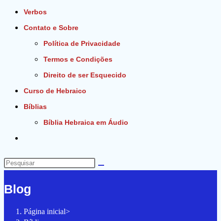
Verbos
Contato e Sobre
Política de Privacidade
Termos e Condições
Direito de ser Esquecido
Curso de Hebraico
Bíblias
Bíblia Hebraica em Áudio
Alternar
pesquisa
do
Pesquisar
site
neste
Blog
site
Página inicial
>