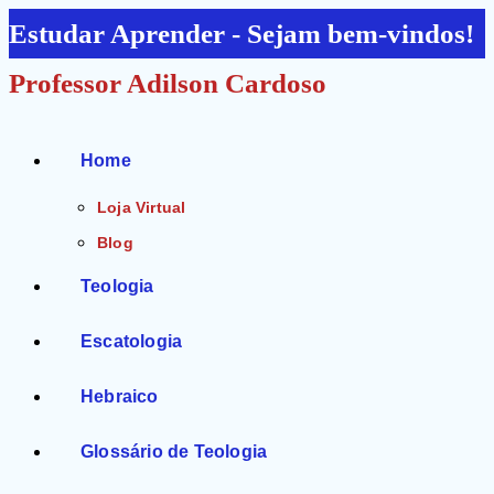
Ir
Estudar Aprender - Sejam bem-vindos!
para
Professor Adilson Cardoso
o
conteúdo
Home
Loja Virtual
Blog
Teologia
Escatologia
Hebraico
Glossário de Teologia