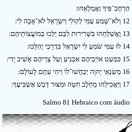
הַרְחֶב־פִּיךָ וַאֲמַלְאֵהוּ ׃
12 וְלֹא־שָׁמַע עַמִּי לְקוֹלִי וְיִשְׂרָאֵל לֹא־אָבָה לִי ׃
13 וָאֲשַׁלְּחֵהוּ בִּשְׁרִירוּת לִבָּם יֵלְכוּ בְּמוֹעֲצוֹתֵיהֶם ׃
14 לוּ עַמִּי שֹׁמֵעַ לִי יִשְׂרָאֵל בִּדְרָכַי יְהַלֵּכוּ ׃
15 כִּמְעַט אוֹיְבֵיהֶם אַכְנִיעַ וְעַל צָרֵיהֶם אָשִׁיב יָדִי ׃
16 מְשַׂנְאֵי יְהוָה יְכַחֲשׁוּ־לוֹ וִיהִי עִתָּם לְעוֹלָם ׃
17 וַיַּאֲכִילֵהוּ מֵחֵלֶב חִטָּה וּמִצּוּר דְּבַשׁ אַשְׂבִּיעֶךָ ׃
Salmo 81 Hebraico com áudio