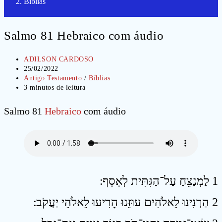
Bíblias
Salmo 81 Hebraico com áudio
Autor
ADILSON CARDOSO
do
Post
25/02/2022
post:
publicado:
Categoria
Antigo Testamento
/
Bíblias
do
Tempo
3 minutos de leitura
post:
de
leitura:
Salmo 81
Hebraico
com áudio
1 לַמְנַצֵּחַ עַל־הַגִּתִּית לְאָסָף ׃
2 הַרְנִינוּ לֵאלֹהִים עוּזֵּנוּ הָרִיעוּ לֵאלֹהֵי יַעֲקֹב ׃