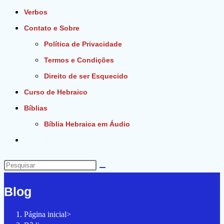
Verbos
Contato e Sobre
Política de Privacidade
Termos e Condições
Direito de ser Esquecido
Curso de Hebraico
Bíblias
Bíblia Hebraica em Áudio
Alternar
pesquisa
do
Pesquisar
site
neste
Blog
site
Página inicial
>