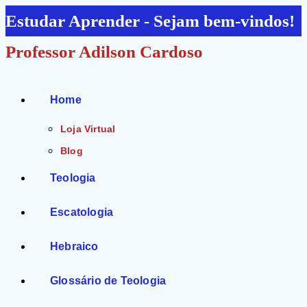
Ir
Estudar Aprender - Sejam bem-vindos!
para
Professor Adilson Cardoso
o
conteúdo
Home
Loja Virtual
Blog
Teologia
Escatologia
Hebraico
Glossário de Teologia