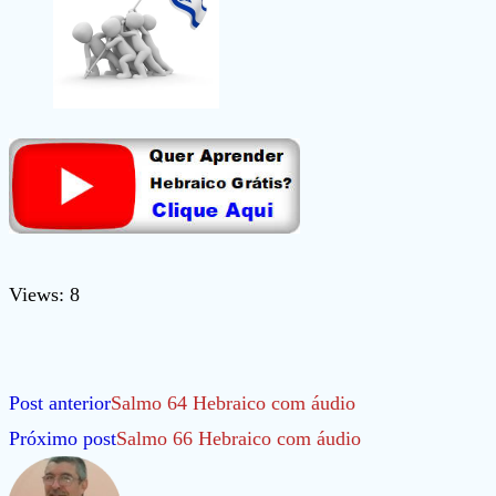
Views: 8
Leia
Post anterior
Salmo 64 Hebraico com áudio
mais
Próximo post
Salmo 66 Hebraico com áudio
artigos