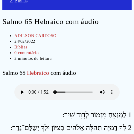
Bíblias
Salmo 65 Hebraico com áudio
Autor
ADILSON CARDOSO
do
Post
24/02/2022
post:
publicado:
Categoria
Bíblias
do
Comentários
0 comentário
post:
do
Tempo
2 minutos de leitura
post:
de
leitura:
Salmo 65
Hebraico
com áudio
1 לַמְנַצֵּחַ מִזְמוֹר לְדָוִד שִׁיר ׃
2 לְךָ דֻמִיָּה תְהִלָּה אֱלֹהִים בְּצִיּוֹן וּלְךָ יְשֻׁלַּם־נֶדֶר ׃