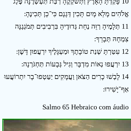
10 פָּקַדְתָּ הָאָרֶץ וַתְּשֹׁקְקֶהָ רַבַּת תַּעְשְׁרֶנָּה פֶּלֶג
אֱלֹהִים מָלֵא מָיִם תָּכִין דְּגָנָם כִּי־כֵן תְּכִינֶהָ ׃
11 תְּלָמֶיהָ רַוֵּה נַחֵת גְּדוּדֶיהָ בִּרְבִיבִים תְּמֹגְגֶנָּה
צִמְחָהּ תְּבָרֵךְ ׃
12 עִטַּרְתָּ שְׁנַת טוֹבָתֶךָ וּמַעְגָּלֶיךָ יִרְעֲפוּן דָּשֶׁן ׃
13 יִרְעֲפוּ נְאוֹת מִדְבָּר וְגִיל גְּבָעוֹת תַּחְגֹּרְנָה ׃
14 לָבְשׁוּ כָרִים הַצֹּאן וַעֲמָקִים יַעַטְפוּ־בָר יִתְרוֹעֲעוּ
אַף־יָשִׁירוּ ׃
Salmo 65 Hebraico com áudio