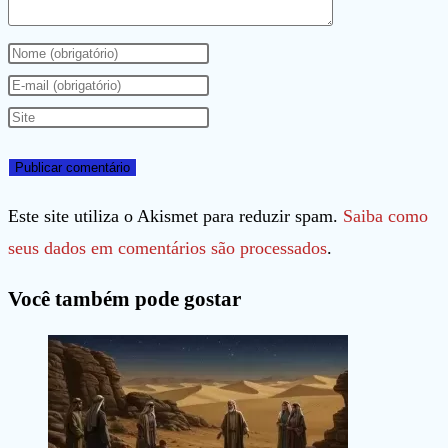
Digite
seu
Digite
nome
seu
Digite
ou
endereço
o
nome
de
URL
de
e-
do
Este site utiliza o Akismet para reduzir spam.
Saiba como
usuário
mail
seu
seus dados em comentários são processados
.
para
para
site
Você também pode gostar
comentar
comentar
(opcional)