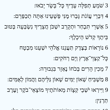
3 שֹׁמֵעַ תְּפִלָּה עָדֶיךָ כָּל־בָּשָׂר יָבֹאוּ ׃
4 דִּבְרֵי עֲוֹנֹת גָּבְרוּ מֶנִּי פְּשָׁעֵינוּ אַתָּה תְכַפְּרֵם ׃
5 אַשְׁרֵי תִּבְחַר וּתְקָרֵב יִשְׁכֹּן חֲצֵרֶיךָ נִשְׂבְּעָה בְּטוּב
בֵּיתֶךָ קְדֹשׁ הֵיכָלֶךָ ׃
6 נוֹרָאוֹת בְּצֶדֶק תַּעֲנֵנוּ אֱלֹהֵי יִשְׁעֵנוּ מִבְטָח
כָּל־קַצְוֵי־אֶרֶץ וְיָם רְחֹקִים ׃
7 מֵכִין הָרִים בְּכֹחוֹ נֶאְזָר בִּגְבוּרָה ׃
8 מַשְׁבִּיחַ שְׁאוֹן יַמִּים שְׁאוֹן גַּלֵּיהֶם וַהֲמוֹן לְאֻמִּים ׃
9 וַיִּירְאוּ יֹשְׁבֵי קְצָוֹת מֵאוֹתֹתֶיךָ מוֹצָאֵי־בֹקֶר וָעֶרֶב
תַּרְנִין ׃