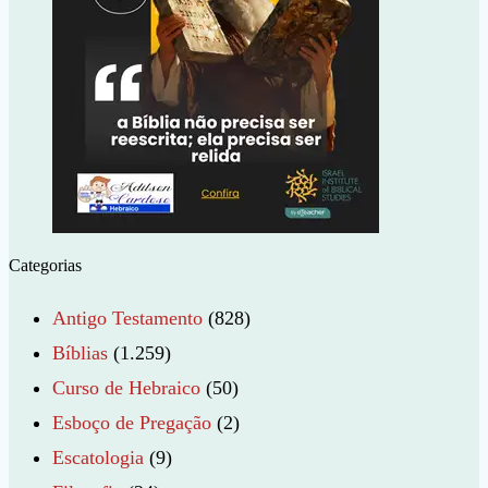
Categorias
Antigo Testamento
(828)
Bíblias
(1.259)
Curso de Hebraico
(50)
Esboço de Pregação
(2)
Escatologia
(9)