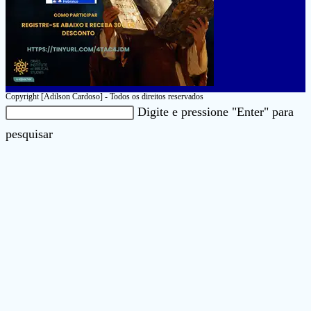
Copyright [Adilson Cardoso] - Todos os direitos reservados
Pesquisar
Digite e pressione "Enter" para
neste
Pressione
pesquisar
site
a
tecla
“Esc”
para
fechar
o
painel