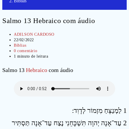
Bíblias
Salmo 13 Hebraico com áudio
Autor
ADILSON CARDOSO
do
Post
22/02/2022
post:
publicado:
Categoria
Bíblias
do
Comentários
0 comentário
post:
do
Tempo
1 minuto de leitura
post:
de
leitura:
Salmo 13
Hebraico
com áudio
1 לַמְנַצֵּחַ מִזְמוֹר לְדָוִד ׃
2 עַד־אָנָה יְהוָה תִּשְׁכָּחֵנִי נֶצַח עַד־אָנָה תַּסְתִּיר