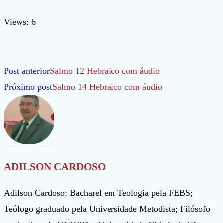
Views: 6
Leia
Post anterior
Salmo 12 Hebraico com áudio
mais
Próximo post
Salmo 14 Hebraico com áudio
artigos
ADILSON CARDOSO
Adilson Cardoso: Bacharel em Teologia pela FEBS;
Teólogo graduado pela Universidade Metodista; Filósofo