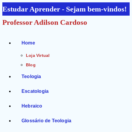
Ir
Estudar Aprender - Sejam bem-vindos!
para
Professor Adilson Cardoso
o
conteúdo
Home
Loja Virtual
Blog
Teologia
Escatologia
Hebraico
Glossário de Teologia