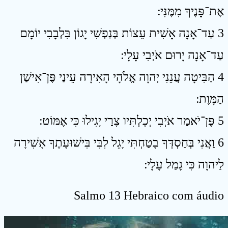
אֶת־פָּנֶיךָ מִמֶּנִּי ׃
3 עַד־אָנָה אָשִׁית עֵצוֹת בְּנַפְשִׁי יָגוֹן בִּלְבָבִי יוֹמָם
עַד־אָנָה יָרוּם אֹיְבִי עָלָי ׃
4 הַבִּיטָה עֲנֵנִי יְהוָה אֱלֹהָי הָאִירָה עֵינַי פֶּן־אִישַׁן
הַמָּוֶת ׃
5 פֶּן־יֹאמַר אֹיְבִי יְכָלְתִּיו צָרַי יָגִילוּ כִּי אֶמּוֹט ׃
6 וַאֲנִי בְּחַסְדְּךָ בָטַחְתִּי יָגֵל לִבִּי בִּישׁוּעָתֶךָ אָשִׁירָה
לַיהוָה כִּי גָמַל עָלָי ׃
Salmo 13 Hebraico com áudio