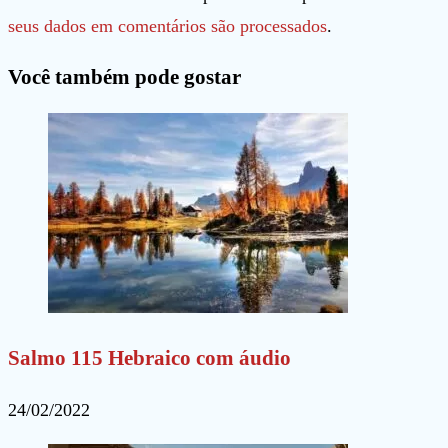
usuário
mail
seu
seus dados em comentários são processados
.
para
para
site
Você também pode gostar
comentar
comentar
(opcional)
Salmo 115 Hebraico com áudio
24/02/2022