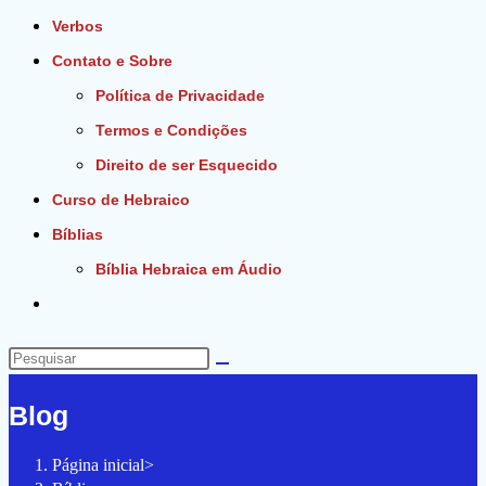
Verbos
Contato e Sobre
Política de Privacidade
Termos e Condições
Direito de ser Esquecido
Curso de Hebraico
Bíblias
Bíblia Hebraica em Áudio
Alternar
pesquisa
do
Pesquisar
site
neste
Blog
site
Página inicial
>