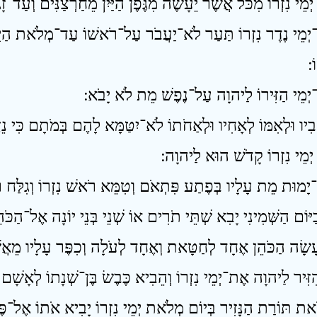
יְמֵי נֶדֶר נִזְרוֹ תַּעַר לֹא־יַעֲבֹר עַל־רֹאשׁוֹ עַד־מְלֹאת הַיָּמִם
 ׃