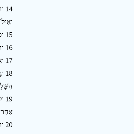
וְה
וְאַיִל
15 וְסַל מַצּוֹת סֹלֶת חַלֹּת בְּלוּלֹת בַּשֶּׁמֶן וּרְקִיקֵי מַצּוֹת מְשֻׁחִים בַּשָּׁמֶן וּמִנְחָתָם וְנִסְכֵּיהֶם ׃
16 וְהִקְרִיב הַכֹּהֵן לִפְנֵי יְהוָה וְעָשָׂה אֶת־חַטָּאתוֹ וְאֶת־עֹלָתוֹ ׃
17 וְאֶת־הָאַיִל יַעֲשֶׂה זֶבַח שְׁלָמִים לַיהוָה עַל סַל הַמַּצּוֹת וְעָשָׂה הַכֹּהֵן אֶת־מִנְחָתוֹ וְאֶת־נִסְכּוֹ ׃
וְג
הַשְּׁלָ
וְל
אַחַר ה
וְה