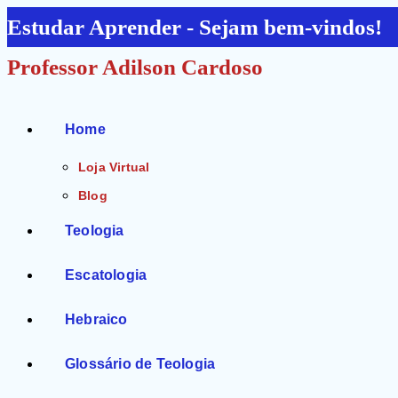
Ir
Estudar Aprender - Sejam bem-vindos!
para
Professor Adilson Cardoso
o
conteúdo
Home
Loja Virtual
Blog
Teologia
Escatologia
Hebraico
Glossário de Teologia