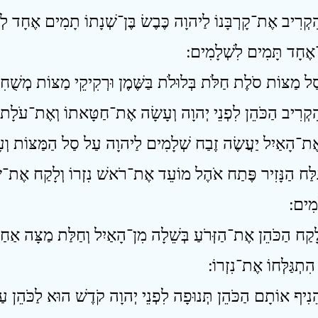
ִקְרִיב אֶת־קָרְבָּנוֹ לַיהוָה כֶּבֶשׂ בֶּן־שְׁנָתוֹ תָמִים אֶחָד לְ
־אֶחָד תָּמִים לִשְׁלָמִים ׃
ִלַּח הַנָּזִיר פֶּתַח אֹהֶל מוֹעֵד אֶת־רֹאשׁ נִזְרוֹ וְלָקַח אֶת־שׂ
מִים ׃
ָקַח הַכֹּהֵן אֶת־הַזְּרֹעַ בְּשֵׁלָה מִן־הָאַיִל וְחַלַּת מַצָּה אַחַת מ
ִתְגַּלְּחוֹ אֶת־נִזְרוֹ ׃
ֵנִיף אוֹתָם הַכֹּהֵן תְּנוּפָה לִפְנֵי יְהוָה קֹדֶשׁ הוּא לַכֹּהֵן עַל