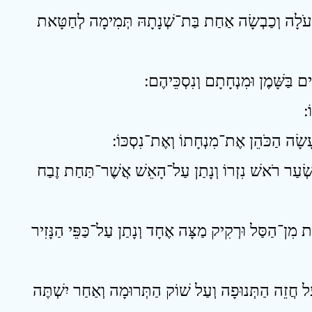
14 עֹלָה וְכַבְשָׂה אַחַת בַּת־שְׁנָתָהּ תְּמִימָה לְחַטָּאת
18 ְעַר רֹאשׁ נִזְרוֹ וְנָתַן עַל־הָאֵשׁ אֲשֶׁר־תַּחַת זֶבַח
19 ִן־הַסַּל וּרְקִיק מַצָּה אֶחָד וְנָתַן עַל־כַּפֵּי הַנָּזִיר
20  חֲזֵה הַתְּנוּפָה וְעַל שׁוֹק הַתְּרוּמָה וְאַחַר יִשְׁתֶּה