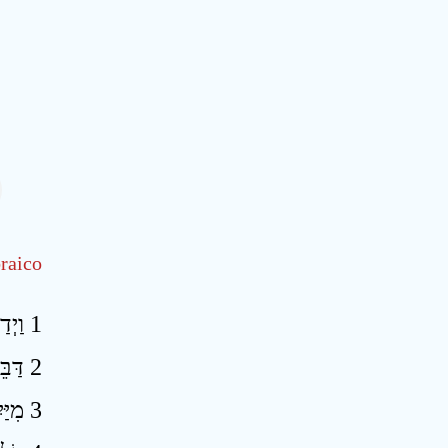
raico
1 וַיְדַבֵּר יְהוָה אֶל־מֹשֶׁה לֵּאמֹר ׃
2 דַּבֵּר אֶל־בְּנֵי יִשְׂרָאֵל וְאָמַרְתָּ אֲלֵהֶם אִישׁ אוֹ־אִשָּׁה כִּי יַפְלִא לִנְדֹּר נֶדֶר נָזִיר לְהַזִּיר לַיהוָה ׃
3 מִיַּיִן וְשֵׁכָר יַזִּיר חֹמֶץ יַיִן וְחֹמֶץ שֵׁכָר לֹא יִשְׁתֶּה וְכָל־מִשְׁרַת עֲנָבִים לֹא יִשְׁתֶּה וַעֲנָבִים לַחִים וִיבֵשִׁים לֹא יֹאכֵל ׃