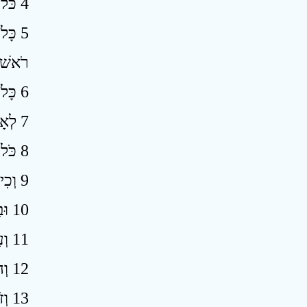
4 כֹּל יְמֵי נִזְרוֹ מִכֹּל אֲשֶׁר יֵעָשֶׂה מִגֶּפֶן הַיַּיִן מֵחַרְצַנִּים וְעַד־זָג לֹא יֹאכֵל׃
כָּל־
רֹאשׁוֹ
6 כָּל־יְמֵי הַזִּירוֹ לַיהוָה עַל־נֶפֶשׁ מֵת לֹא יָבֹא ׃
7 לְאָבִיו וּלְאִמּוֹ לְאָחִיו וּלְאַחֹתוֹ לֹא־יִטַּמָּא לָהֶם בְּמֹתָם כִּי נֵזֶר אֱלֹהָיו עַל־רֹאשׁוֹ ׃
8 כֹּל יְמֵי נִזְרוֹ קָדֹשׁ הוּא לַיהוָה ׃
9 וְכִי־יָמוּת מֵת עָלָיו בְּפֶתַע פִּתְאֹם וְטִמֵּא רֹאשׁ נִזְרוֹ וְגִלַּח רֹאשׁוֹ בְּיוֹם טָהֳרָתוֹ בַּיּוֹם הַשְּׁבִיעִי יְגַלְּחֶנּוּ ׃
10 וּבַיּוֹם הַשְּׁמִינִי יָבִא שְׁתֵּי תֹרִים אוֹ שְׁנֵי בְּנֵי יוֹנָה אֶל־הַכֹּהֵן אֶל־פֶּתַח אֹהֶל מוֹעֵד ׃
11 וְעָשָׂה הַכֹּהֵן אֶחָד לְחַטָּאת וְאֶחָד לְעֹלָה וְכִפֶּר עָלָיו מֵאֲשֶׁר חָטָא עַל־הַנָּפֶשׁ וְקִדַּשׁ אֶת־רֹאשׁוֹ בַּיּוֹם הַהוּא ׃
12 וְהִזִּיר לַיהוָה אֶת־יְמֵי נִזְרוֹ וְהֵבִיא כֶּבֶשׂ בֶּן־שְׁנָתוֹ לְאָשָׁם וְהַיָּמִים הָרִאשֹׁנִים יִפְּלוּ כִּי טָמֵא נִזְרוֹ ׃
13 וְזֹאת תּוֹרַת הַנָּזִיר בְּיוֹם מְלֹאת יְמֵי נִזְרוֹ יָבִיא אֹתוֹ אֶל־פֶּתַח אֹהֶל מוֹעֵד ׃