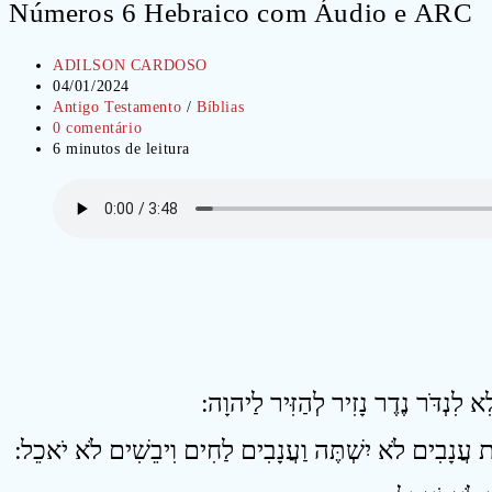
Números 6 Hebraico com Áudio e ARC
Autor
ADILSON CARDOSO
do
Post
04/01/2024
post:
publicado:
Categoria
Antigo Testamento
/
Bíblias
do
Comentários
0 comentário
post:
do
Tempo
6 minutos de leitura
post:
de
leitura: