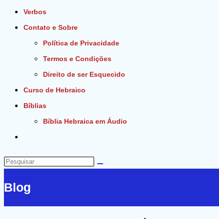
Verbos
Contato e Sobre
Política de Privacidade
Termos e Condições
Direito de ser Esquecido
Curso de Hebraico
Bíblias
Bíblia Hebraica em Áudio
Alternar
pesquisa
do
Pesquisar
site
neste
Blog
site