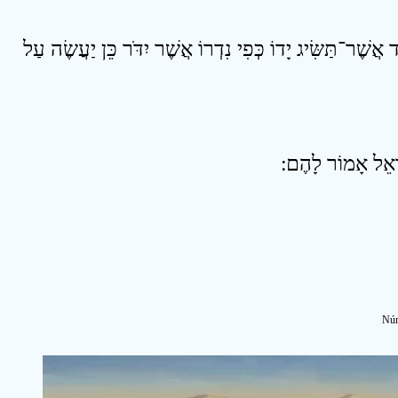
21 שֶׁר־תַּשִּׂיג יָדוֹ כְּפִי נִדְרוֹ אֲשֶׁר יִדֹּר כֵּן יַעֲשֶׂה עַל
Núm