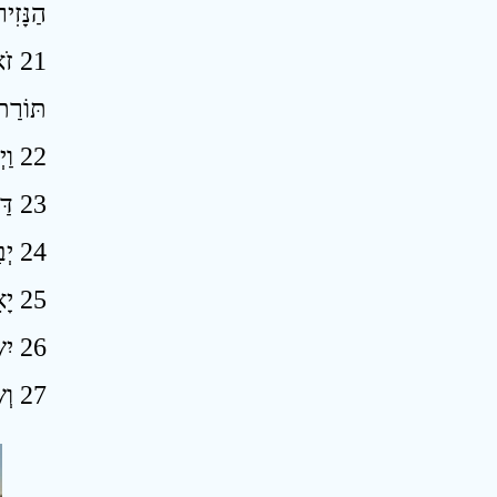
הַנָּזִיר 
זֹא
תּוֹרַת 
22 וַיְדַבֵּר יְהוָה אֶל־מֹשֶׁה לֵּאמֹר ׃
23 דַּבֵּר אֶל־אַהֲרֹן וְאֶל־בָּנָיו לֵאמֹר כֹּה תְבָרֲכוּ אֶת־בְּנֵי יִשְׂרָאֵל אָמוֹר לָהֶם ׃
24 יְבָרֶכְךָ יְהוָה וְיִשְׁמְרֶךָ ׃
25 יָאֵר יְהוָה פָּנָיו אֵלֶיךָ וִיחֻנֶּךָ ׃
26 יִשָּׂא יְהוָה פָּנָיו אֵלֶיךָ וְיָשֵׂם לְךָ שָׁלוֹם ׃
27 וְשָׂמוּ אֶת־שְׁמִי עַל־בְּנֵי יִשְׂרָאֵל וַאֲנִי אֲבָרֲכֵם ׃