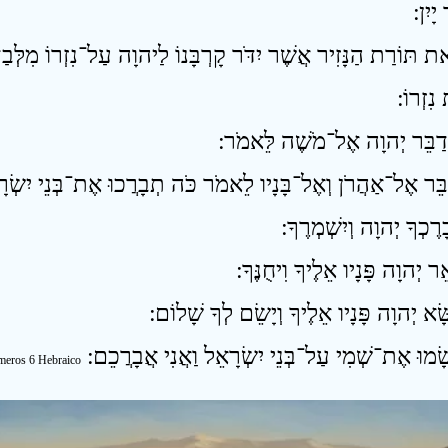
יָיִן ׃
ת תּוֹרַת הַנָּזִיר אֲשֶׁר יִדֹּר קָרְבָּנוֹ לַיהוָה עַל־נִזְרוֹ מִלְּבַד אֲ
נִזְרוֹ ׃
eros 6 Hebraico