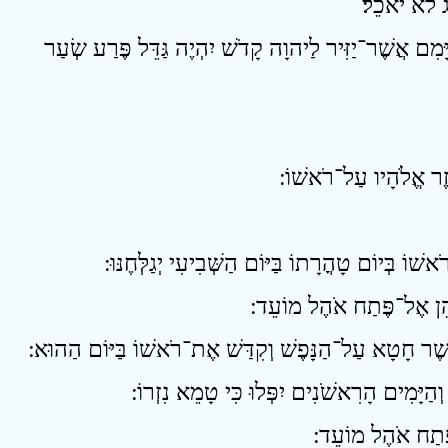
5  אֲשֶׁר־יַזִּיר לַיהוָה קָדֹשׁ יִהְיֶה גַּדֵּל פֶּרַע שְׂעַר