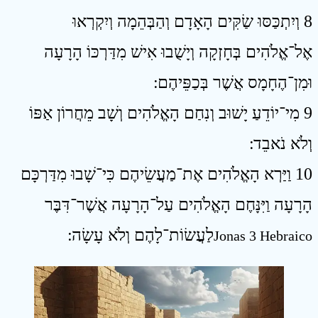
8 וְיִתְכַּסּוּ שַׂקִּים הָאָדָם וְהַבְּהֵמָה וְיִקְרְאוּ
אֶל־אֱלֹהִים בְּחָזְקָה וְיָשֻׁבוּ אִישׁ מִדַּרְכּוֹ הָרָעָה
וּמִן־הֶחָמָס אֲשֶׁר בְּכַפֵּיהֶם ׃
9 מִי־יוֹדֵעַ יָשׁוּב וְנִחַם הָאֱלֹהִים וְשָׁב מֵחֲרוֹן אַפּוֹ
וְלֹא נֹאבֵד ׃
10 וַיַּרְא הָאֱלֹהִים אֶת־מַעֲשֵׂיהֶם כִּי־שָׁבוּ מִדַּרְכָּם
הָרָעָה וַיִּנָּחֶם הָאֱלֹהִים עַל־הָרָעָה אֲשֶׁר־דִּבֶּר
לַעֲשׂוֹת־לָהֶם וְלֹא עָשָׂה ׃
Jonas 3 Hebraico