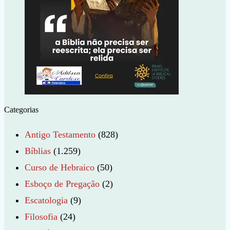
Categorias
Antigo Testamento
(828)
Bíblias
(1.259)
Curso de Hebraico
(50)
Esboço de Pregação
(2)
Escatologia
(9)
Filosofia
(24)