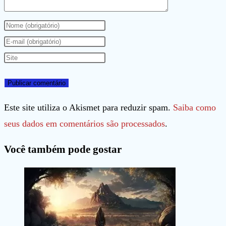
Digite
seu
Digite
nome
seu
Digite
ou
endereço
o
nome
de
URL
de
e-
do
Este site utiliza o Akismet para reduzir spam.
Saiba como
usuário
mail
seu
seus dados em comentários são processados
.
para
para
site
Você também pode gostar
comentar
comentar
(opcional)