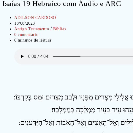
Isaías 19 Hebraico com Áudio e ARC
Autor
ADILSON CARDOSO
do
Post
18/08/2023
post:
publicado:
Categoria
Antigo Testamento
/
Bíblias
do
Comentários
0 comentário
post:
do
Tempo
6 minutos de leitura
post:
de
leitura: