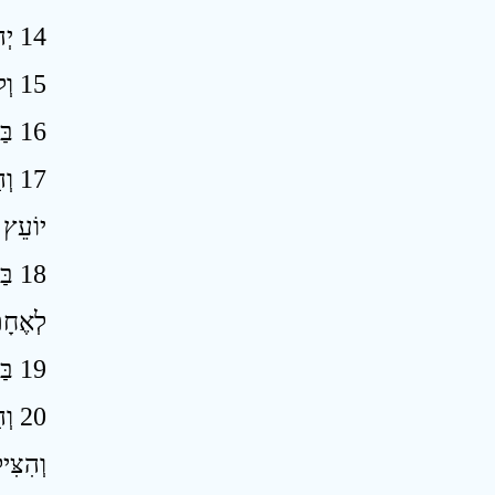
14 יְהוָה מָסַךְ בְּקִרְבָּהּ רוּחַ עִוְעִים וְהִתְעוּ אֶת־מִצְרַיִם בְּכָל־מַעֲשֵׂהוּ כְּהִתָּעוֹת שִׁכּוֹר בְּקִיאוֹ ׃
15 וְלֹא־יִהְיֶה לְמִצְרַיִם מַעֲשֶׂה אֲשֶׁר יַעֲשֶׂה רֹאשׁ וְזָנָב כִּפָּה וְאַגְמוֹן ׃
16 בַּיּוֹם הַהוּא יִהְיֶה מִצְרַיִם כַּנָּשִׁים וְחָרַד וּפָחַד מִפְּנֵי תְּנוּפַת יַד־יְהוָה צְבָאוֹת אֲשֶׁר־הוּא מֵנִיף עָלָיו ׃
וְה
יוֹעֵץ ע
בַּ
לְאֶחָת
19 בַּיּוֹם הַהוּא יִהְיֶה מִזְבֵּחַ לַיהוָה בְּתוֹךְ אֶרֶץ מִצְרָיִם וּמַצֵּבָה אֵצֶל־גְּבוּלָהּ לַיהוָה ׃
וְה
וְהִצִּי