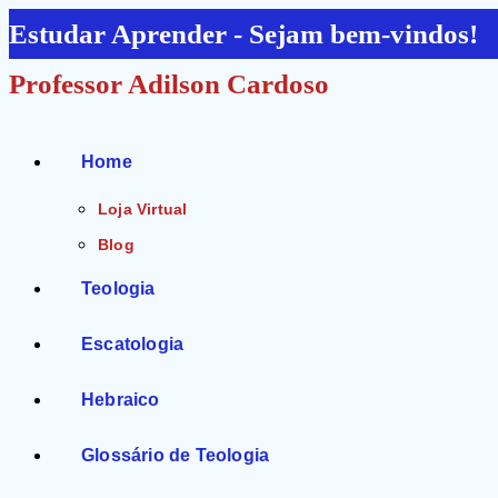
Ir
Estudar Aprender - Sejam bem-vindos!
para
Professor Adilson Cardoso
o
conteúdo
Home
Loja Virtual
Blog
Teologia
Escatologia
Hebraico
Glossário de Teologia