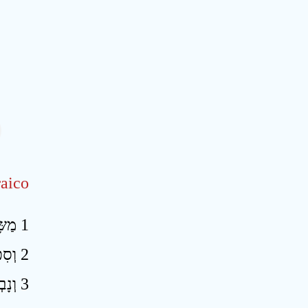
aico
1 מַשָּׂא מִצְרָיִם הִנֵּה יְהוָה רֹכֵב עַל־עָב קַל וּבָא מִצְרַיִם וְנָעוּ אֱלִילֵי מִצְרַיִם מִפָּנָיו וּלְבַב מִצְרַיִם יִמַּס בְּקִרְבּוֹ ׃
2 וְסִכְסַכְתִּי מִצְרַיִם בְּמִצְרַיִם וְנִלְחֲמוּ אִישׁ־בְּאָחִיו וְאִישׁ בְּרֵעֵהוּ עִיר בְּעִיר מַמְלָכָה בְּמַמְלָכָה׃
3 וְנָבְקָה רוּחַ־מִצְרַיִם בְּקִרְבּוֹ וַעֲצָתוֹ אֲבַלֵּעַ וְדָרְשׁוּ אֶל־הָאֱלִילִים וְאֶל־הָאִטִּים וְאֶל־הָאֹבוֹת וְאֶל־הַיִּדְּעֹנִים ׃