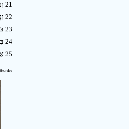
21 וְנוֹדַע יְהוָה לְמִצְרַיִם וְיָדְעוּ מִצְרַיִם אֶת־יְהוָה בַּיּוֹם הַהוּא וְעָבְדוּ זֶבַח וּמִנְחָה וְנָדְרוּ־נֵדֶר לַיהוָה וְשִׁלֵּמוּ ׃
22 וְנָגַף יְהוָה אֶת־מִצְרַיִם נָגֹף וְרָפוֹא וְשָׁבוּ עַד־יְהוָה וְנֶעְתַּר לָהֶם וּרְפָאָם ׃
23 בַּיּוֹם הַהוּא תִּהְיֶה מְסִלָּה מִמִּצְרַיִם אַשּׁוּרָה וּבָא־אַשּׁוּר בְּמִצְרַיִם וּמִצְרַיִם בְּאַשּׁוּר וְעָבְדוּ מִצְרַיִם אֶת־אַשּׁוּר ׃
24 בַּיּוֹם הַהוּא יִהְיֶה יִשְׂרָאֵל שְׁלִישִׁיָּה לְמִצְרַיִם וּלְאַשּׁוּר בְּרָכָה בְּקֶרֶב הָאָרֶץ ׃
25 אֲשֶׁר בֵּרֲכוֹ יְהוָה צְבָאוֹת לֵאמֹר בָּרוּךְ עַמִּי מִצְרַיִם וּמַעֲשֵׂה יָדַי אַשּׁוּר וְנַחֲלָתִי יִשְׂרָאֵל ׃
 Hebraico