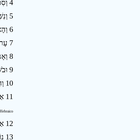
4 וְסִכַּרְתִּי אֶת־מִצְרַיִם בְּיַד אֲדֹנִים קָשֶׁה וּמֶלֶךְ עַז יִמְשָׁל־בָּם נְאֻם הָאָדוֹן יְהוָה צְבָאוֹת ׃
5 וְנִשְּׁתוּ־מַיִם מֵהַיָּם וְנָהָר יֶחֱרַב וְיָבֵשׁ ׃
6 וְהֶאֶזְנִיחוּ נְהָרוֹת דָּלֲלוּ וְחָרְבוּ יְאֹרֵי מָצוֹר קָנֶה וָסוּף קָמֵלוּ ׃
7 עָרוֹת עַל־יְאוֹר עַל־פִּי יְאוֹר וְכֹל מִזְרַע יְאוֹר יִיבַשׁ נִדַּף וְאֵינֶנּוּ ׃
8 וְאָנוּ הַדַּיָּגִים וְאָבְלוּ כָּל־מַשְׁלִיכֵי בַיְאוֹר חַכָּה וּפֹרְשֵׂי מִכְמֹרֶת עַל־פְּנֵי־מַיִם אֻמְלָלוּ ׃
9 וּבֹשׁוּ עֹבְדֵי פִשְׁתִּים שְׂרִיקוֹת וְאֹרְגִים חוֹרָי ׃
10 וְהָיוּ שָׁתֹתֶיהָ מְדֻכָּאִים כָּל־עֹשֵׂי שֶׂכֶר אַגְמֵי־נָפֶשׁ ׃
11 אַךְ־אֱוִלִים שָׂרֵי צֹעַן חַכְמֵי יֹעֲצֵי פַרְעֹה עֵצָה נִבְעָרָה אֵיךְ תֹּאמְרוּ אֶל־פַּרְעֹה בֶּן־חֲכָמִים אֲנִי בֶּן־מַלְכֵי־קֶדֶם ׃
 Hebraico
12 אַיָּם אֵפוֹא חֲכָמֶיךָ וְיַגִּידוּ נָא לָךְ וְיֵדְעוּ מַה־יָּעַץ יְהוָה צְבָאוֹת עַל־מִצְרָיִם ׃
13 נוֹאֲלוּ שָׂרֵי צֹעַן נִשְּׁאוּ שָׂרֵי נֹף הִתְעוּ אֶת־מִצְרַיִם פִּנַּת שְׁבָטֶיהָ ׃