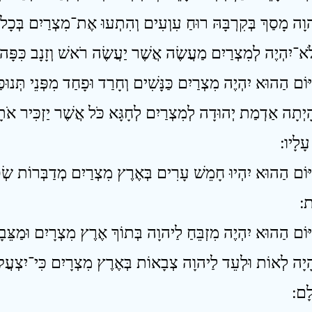
ָיְתָה אַדְמַת יְהוּדָה לְמִצְרַיִם לְחָגָּא כֹּל אֲשֶׁר יַזְכִּיר אֹת
ָלָיו ׃
יּוֹם הַהוּא יִהְיוּ חָמֵשׁ עָרִים בְּאֶרֶץ מִצְרַיִם מְדַבְּרוֹת שְׂפ
 ׃
ָיָה לְאוֹת וּלְעֵד לַיהוָה צְבָאוֹת בְּאֶרֶץ מִצְרָיִם כִּי־יִצְעֲקוּ 
לָם ׃