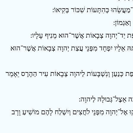
17 ָהּ אֵלָיו יִפְחָד מִפְּנֵי עֲצַת יְהוָה צְבָאוֹת אֲשֶׁר־הוּא
18 ַת כְּנַעַן וְנִשְׁבָּעוֹת לַיהוָה צְבָאוֹת עִיר הַהֶרֶס יֵאָמֵר
20 אֶל־יְהוָה מִפְּנֵי לֹחֲצִים וְיִשְׁלַח לָהֶם מוֹשִׁיעַ וָרָב