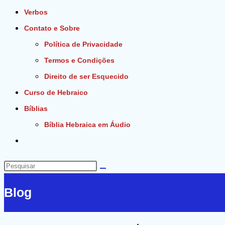
Verbos
Contato e Sobre
Política de Privacidade
Termos e Condições
Direito de ser Esquecido
Curso de Hebraico
Bíblias
Bíblia Hebraica em Áudio
Alternar
pesquisa
do
Pesquisar
site
neste
Blog
site