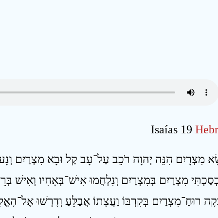
Isaías 19
Hebr