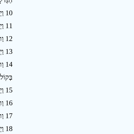
הַגְּדֹ
10 וַיְהִי כְּדַבְּרָהּ אֶל־יוֹסֵף יוֹם יוֹם וְלֹא־שָׁמַע אֵלֶיהָ לִשְׁכַּב אֶצְלָהּ לִהְיוֹת עִמָּהּ׃
11 וַיְהִי כְּהַיּוֹם הַזֶּה וַיָּבֹא הַבַּיְתָה לַעֲשׂוֹת מְלַאכְתּוֹ וְאֵין אִישׁ מֵאַנְשֵׁי הַבַּיִת שָׁם בַּבָּיִת ׃
12 וַתִּתְפְּשֵׂהוּ בְּבִגְדוֹ לֵאמֹר שִׁכְבָה עִמִּי וַיַּעֲזֹב בִּגְדוֹ בְּיָדָהּ וַיָּנָס וַיֵּצֵא הַחוּצָה ׃
13 וַיְהִי כִּרְאוֹתָהּ כִּי־עָזַב בִּגְדוֹ בְּיָדָהּ וַיָּנָס הַחוּצָה ׃
וַת
בְּקוֹל 
15 וַיְהִי כְשָׁמְעוֹ כִּי־הֲרִימֹתִי קוֹלִי וָאֶקְרָא וַיַּעֲזֹב בִּגְדוֹ אֶצְלִי וַיָּנָס וַיֵּצֵא הַחוּצָה׃
16 וַתַּנַּח בִּגְדוֹ אֶצְלָהּ עַד־בּוֹא אֲדֹנָיו אֶל־בֵּיתוֹ ׃
17 וַתְּדַבֵּר אֵלָיו כַּדְּבָרִים הָאֵלֶּה לֵאמֹר בָּא־אֵלַי הָעֶבֶד הָעִבְרִי אֲשֶׁר־הֵבֵאתָ לָּנוּ לְצַחֶק בִּי ׃
18 וַיְהִי כַּהֲרִימִי קוֹלִי וָאֶקְרָא וַיַּעֲזֹב בִּגְדוֹ אֶצְלִי וַיָּנָס הַחוּצָה ׃