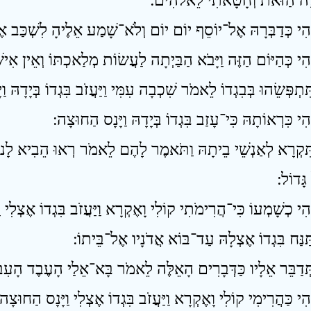
לָה הַזֹּאת וְחָטָאתִי לֵאלֹהִים ׃
ִּקְרָא לְאַנְשֵׁי בֵיתָהּ וַתֹּאמֶר לָהֶם לֵאמֹר רְאוּ הֵבִיא לָנוּ אִי
גָּדוֹל ׃