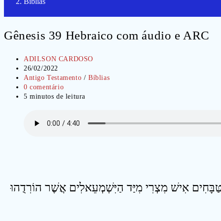
Bíblias
Gênesis 39 Hebraico com áudio e ARC
Autor
ADILSON CARDOSO
do
Post
26/02/2022
post:
publicado:
Categoria
Antigo Testamento
/
Bíblias
do
Comentários
0 comentário
post:
do
Tempo
5 minutos de leitura
post:
de
leitura:
1 ַּבָּחִים אִישׁ מִצְרִי מִיַּד הַיִּשְׁמְעֵאלִים אֲשֶׁר הוֹרִדֻהוּ