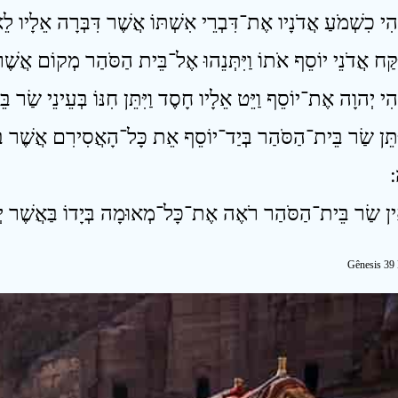
ִּתֵּן שַׂר בֵּית־הַסֹּהַר בְּיַד־יוֹסֵף אֵת כָּל־הָאֲסִירִם אֲשֶׁר ב
׃
Gênesis 39 