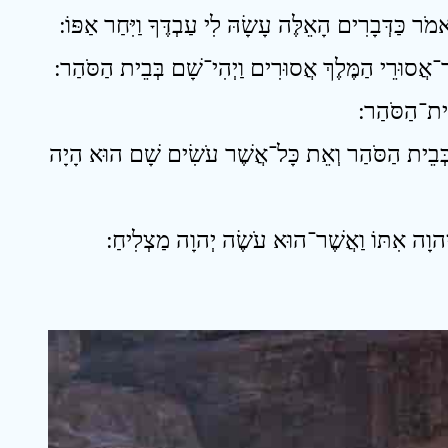
22 ְּבֵית הַסֹּהַר וְאֵת כָּל־אֲשֶׁר עֹשִׂים שָׁם הוּא הָיָה