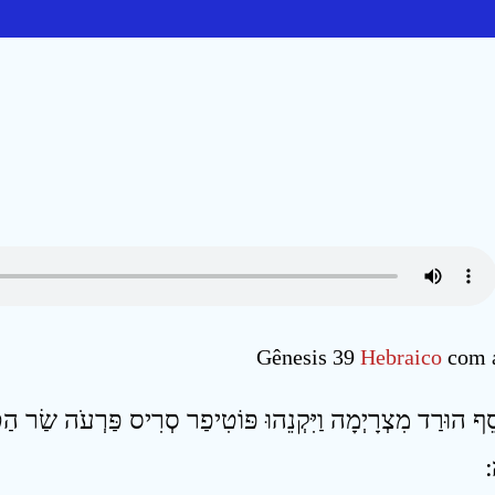
Gênesis 39
Hebraico
com 
סֵף הוּרַד מִצְרָיְמָה וַיִּקְנֵהוּ פּוֹטִיפַר סְרִיס פַּרְעֹה שַׂר הַט
׃