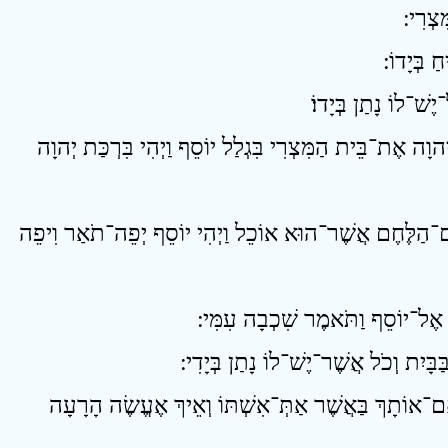
5 הוָה אֶת־בֵּית הַמִּצְרִי בִּגְלַל יוֹסֵף וַיְהִי בִּרְכַּת יְהוָה
6 ִם־הַלֶּחֶם אֲשֶׁר־הוּא אוֹכֵל וַיְהִי יוֹסֵף יְפֵה־תֹאַר וִיפֵה
9 י אִם־אוֹתָךְ בַּאֲשֶׁר אַתְּ־אִשְׁתּוֹ וְאֵיךְ אֶעֱשֶׂה הָרָעָה