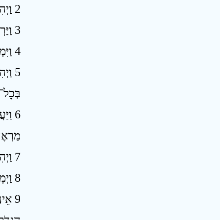
2 וַיְהִי יְהוָה אֶת־יוֹסֵף וַיְהִי אִישׁ מַצְלִיחַ וַיְהִי בְּבֵית אֲדֹנָיו הַמִּצְרִי ׃
3 וַיַּרְא אֲדֹנָיו כִּי יְהוָה אִתּוֹ וְכֹל אֲשֶׁר־הוּא עֹשֶׂה יְהוָה מַצְלִיחַ בְּיָדוֹ ׃
4 וַיִּמְצָא יוֹסֵף חֵן בְּעֵינָיו וַיְשָׁרֶת אֹתוֹ וַיַּפְקִדֵהוּ עַל־בֵּיתוֹ וְכָל־יֶשׁ־לוֹ נָתַן בְּיָדוֹ׃
וַיְה
בְּכָל־א
וַיַּ
מַרְאֶה
7 וַיְהִי אַחַר הַדְּבָרִים הָאֵלֶּה וַתִּשָּׂא אֵשֶׁת־אֲדֹנָיו אֶת־עֵינֶיהָ אֶל־יוֹסֵף וַתֹּאמֶר שִׁכְבָה עִמִּי ׃
8 וַיְמָאֵן וַיֹּאמֶר אֶל־אֵשֶׁת אֲדֹנָיו הֵן אֲדֹנִי לֹא־יָדַע אִתִּי מַה־בַּבָּיִת וְכֹל אֲשֶׁר־יֶשׁ־לוֹ נָתַן בְּיָדִי ׃
אֵינֶ