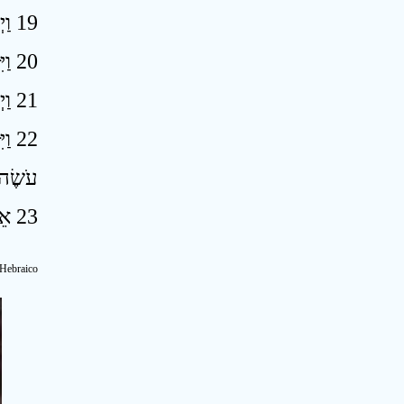
19 וַיְהִי כִשְׁמֹעַ אֲדֹנָיו אֶת־דִּבְרֵי אִשְׁתּוֹ אֲשֶׁר דִּבְּרָה אֵלָיו לֵאמֹר כַּדְּבָרִים הָאֵלֶּה עָשָׂהּ לִי עַבְדֶּךָ וַיִּחַר אַפּוֹ ׃
20 וַיִּקַּח אֲדֹנֵי יוֹסֵף אֹתוֹ וַיִּתְּנֵהוּ אֶל־בֵּית הַסֹּהַר מְקוֹם אֲשֶׁר־אֲסוּרֵי הַמֶּלֶךְ אֲסוּרִים וַיְהִי־שָׁם בְּבֵית הַסֹּהַר ׃
21 וַיְהִי יְהוָה אֶת־יוֹסֵף וַיֵּט אֵלָיו חָסֶד וַיִּתֵּן חִנּוֹ בְּעֵינֵי שַׂר בֵּית־הַסֹּהַר ׃
וַי
עֹשֶׂה 
23 אֵין שַׂר בֵּית־הַסֹּהַר רֹאֶה אֶת־כָּל־מְאוּמָה בְּיָדוֹ בַּאֲשֶׁר יְהוָה אִתּוֹ וַאֲשֶׁר־הוּא עֹשֶׂה יְהוָה מַצְלִיחַ ׃
Hebraico