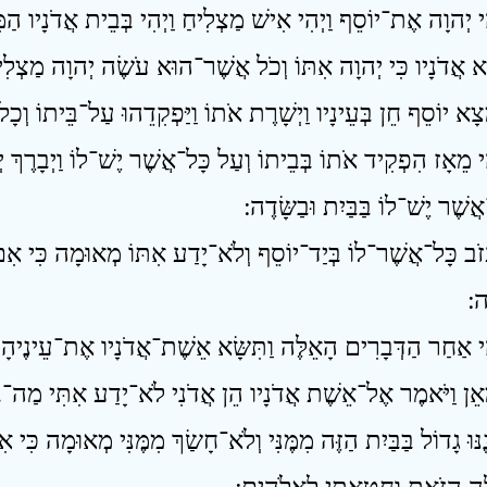
ִי מֵאָז הִפְקִיד אֹתוֹ בְּבֵיתוֹ וְעַל כָּל־אֲשֶׁר יֶשׁ־לוֹ וַיְבָרֶךְ יְ
ֲשֶׁר יֶשׁ־לוֹ בַּבַּיִת וּבַשָּׂדֶה ׃
עֲזֹב כָּל־אֲשֶׁר־לוֹ בְּיַד־יוֹסֵף וְלֹא־יָדַע אִתּוֹ מְאוּמָה כִּי א
 ׃
נּוּ גָדוֹל בַּבַּיִת הַזֶּה מִמֶּנִּי וְלֹא־חָשַׂךְ מִמֶּנִּי מְאוּמָה כִּ