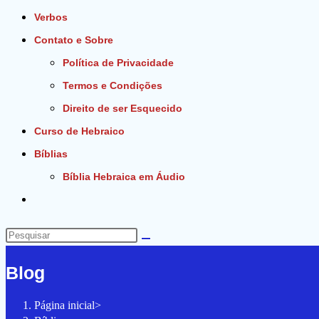
Verbos
Contato e Sobre
Política de Privacidade
Termos e Condições
Direito de ser Esquecido
Curso de Hebraico
Bíblias
Bíblia Hebraica em Áudio
Alternar
pesquisa
do
Pesquisar
site
neste
Blog
site
Página inicial
>