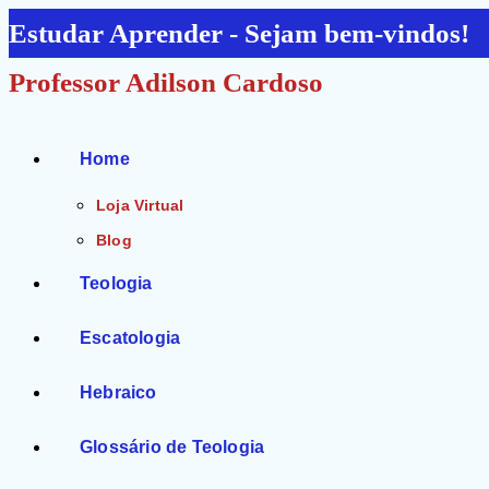
Ir
Estudar Aprender - Sejam bem-vindos!
para
Professor Adilson Cardoso
o
conteúdo
Home
Loja Virtual
Blog
Teologia
Escatologia
Hebraico
Glossário de Teologia