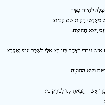
14 שׁ עִבְרִי לְצַחֶק בָּנוּ בָּא אֵלַי לִשְׁכַּב עִמִּי וָאֶקְרָא