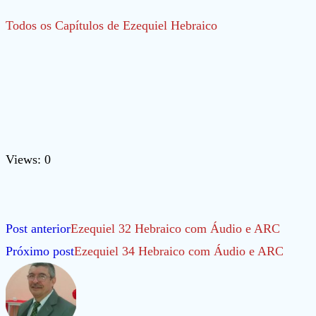
Todos os Capítulos de Ezequiel Hebraico
Views: 0
Leia
Post anterior
Ezequiel 32 Hebraico com Áudio e ARC
mais
Próximo post
Ezequiel 34 Hebraico com Áudio e ARC
artigos