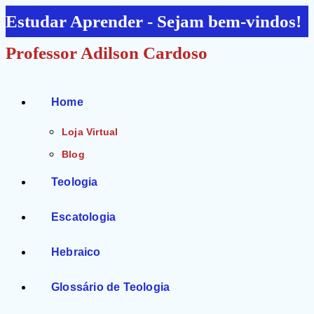
Ir
Estudar Aprender - Sejam bem-vindos!
para
Professor Adilson Cardoso
o
conteúdo
Home
Loja Virtual
Blog
Teologia
Escatologia
Hebraico
Glossário de Teologia