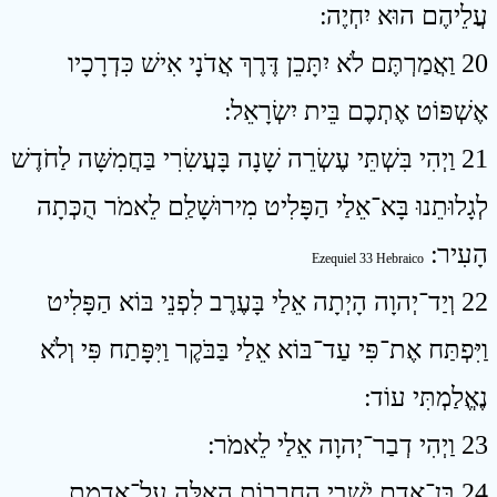
עֲלֵיהֶם הוּא יִחְיֶה ׃
20 וַאֲמַרְתֶּם לֹא יִתָּכֵן דֶּרֶךְ אֲדֹנָי אִישׁ כִּדְרָכָיו
אֶשְׁפּוֹט אֶתְכֶם בֵּית יִשְׂרָאֵל ׃
21 וַיְהִי בִּשְׁתֵּי עֶשְׂרֵה שָׁנָה בָּעֲשִׂרִי בַּחֲמִשָּׁה לַחֹדֶשׁ
לְגָלוּתֵנוּ בָּא־אֵלַי הַפָּלִיט מִירוּשָׁלִַם לֵאמֹר הֻכְּתָה
הָעִיר ׃
Ezequiel 33 Hebraico
22 וְיַד־יְהוָה הָיְתָה אֵלַי בָּעֶרֶב לִפְנֵי בּוֹא הַפָּלִיט
וַיִּפְתַּח אֶת־פִּי עַד־בּוֹא אֵלַי בַּבֹּקֶר וַיִּפָּתַח פִּי וְלֹא
נֶאֱלַמְתִּי עוֹד ׃
23 וַיְהִי דְבַר־יְהוָה אֵלַי לֵאמֹר ׃
24 בֶּן־אָדָם יֹשְׁבֵי הֶחֳרָבוֹת הָאֵלֶּה עַל־אַדְמַת