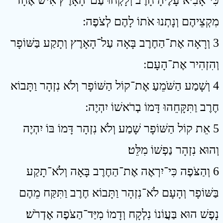
כִּי־אָבִיא עָלֶיהָ חָרֶב וְלָקְחוּ עַם־הָאָרֶץ אִישׁ אֶחָד
מִקְצֵיהֶם וְנָתְנוּ אֹתוֹ לָהֶם לְצֹפֶה ׃
3 וְרָאָה אֶת־הַחֶרֶב בָּאָה עַל־הָאָרֶץ וְתָקַע בַּשּׁוֹפָר
וְהִזְהִיר אֶת־הָעָם ׃
4 וְשָׁמַע הַשֹּׁמֵעַ אֶת־קוֹל הַשּׁוֹפָר וְלֹא נִזְהָר וַתָּבוֹא
חֶרֶב וַתִּקָּחֵהוּ דָּמוֹ בְרֹאשׁוֹ יִהְיֶה ׃
5 אֵת קוֹל הַשּׁוֹפָר שָׁמַע וְלֹא נִזְהָר דָּמוֹ בּוֹ יִהְיֶה
וְהוּא נִזְהָר נַפְשׁוֹ מִלֵּט׃
6 וְהַצֹּפֶה כִּי־יִרְאֶה אֶת־הַחֶרֶב בָּאָה וְלֹא־תָקַע
בַּשּׁוֹפָר וְהָעָם לֹא־נִזְהָר וַתָּבוֹא חֶרֶב וַתִּקַּח מֵהֶם
נָפֶשׁ הוּא בַּעֲוֹנוֹ נִלְקָח וְדָמוֹ מִיַּד־הַצֹּפֶה אֶדְרֹשׁ׃