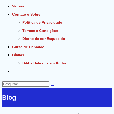
Verbos
Contato e Sobre
Política de Privacidade
Termos e Condições
Direito de ser Esquecido
Curso de Hebraico
Bíblias
Bíblia Hebraica em Áudio
Alternar
pesquisa
do
Pesquisar
site
neste
Blog
site