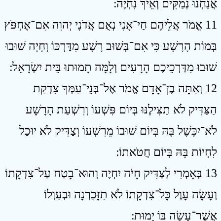
אֲנַחְנוּ נְמַקִּים וְאֵיךְ נִחְיֶה ׃
11 אֱמֹר אֲלֵיהֶם חַי־אָנִי נְאֻם אֲדֹנָי יְהוִה אִם־אֶחְפֹּץ
בְּמוֹת הָרָשָׁע כִּי אִם־בְּשׁוּב רָשָׁע מִדַּרְכּוֹ וְחָיָה שׁוּבוּ
שׁוּבוּ מִדַּרְכֵיכֶם הָרָעִים וְלָמָּה תָמוּתוּ בֵּית יִשְׂרָאֵל ׃
12 וְאַתָּה בֶן־אָדָם אֱמֹר אֶל־בְּנֵי־עַמְּךָ צִדְקַת
הַצַּדִּיק לֹא תַצִּילֶנּוּ בְּיוֹם פִּשְׁעוֹ וְרִשְׁעַת הָרָשָׁע
לֹא־יִכָּשֶׁל בָּהּ בְּיוֹם שׁוּבוֹ מֵרִשְׁעוֹ וְצַדִּיק לֹא יוּכַל
לִחְיוֹת בָּהּ בְּיוֹם חֲטֹאתוֹ ׃
13 בְּאָמְרִי לַצַּדִּיק חָיֹה יִחְיֶה וְהוּא־בָטַח עַל־צִדְקָתוֹ
וְעָשָׂה עָוֶל כָּל־צִדְקָתוֹ לֹא תִזָּכַרְנָה וּבְעַוְלוֹ
אֲשֶׁר־עָשָׂה בּוֹ יָמוּת ׃