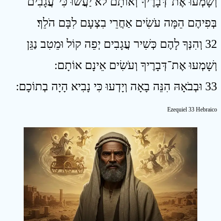
וְשָׁמְעוּ אֶת־דְּבָרֶיךָ וְאוֹתָם לֹא יַעֲשׂוּ כִּי־עֲגָבִים
בְּפִיהֶם הֵמָּה עֹשִׂים אַחֲרֵי בִצְעָם לִבָּם הֹלֵךְ׃
32 וְהִנְּךָ לָהֶם כְּשִׁיר עֲגָבִים יְפֵה קוֹל וּמֵטִב נַגֵּן
וְשָׁמְעוּ אֶת־דְּבָרֶיךָ וְעֹשִׂים אֵינָם אוֹתָם ׃
33 וּבְבֹאָהּ הִנֵּה בָאָה וְיָדְעוּ כִּי נָבִיא הָיָה בְתוֹכָם ׃
Ezequiel 33 Hebraico