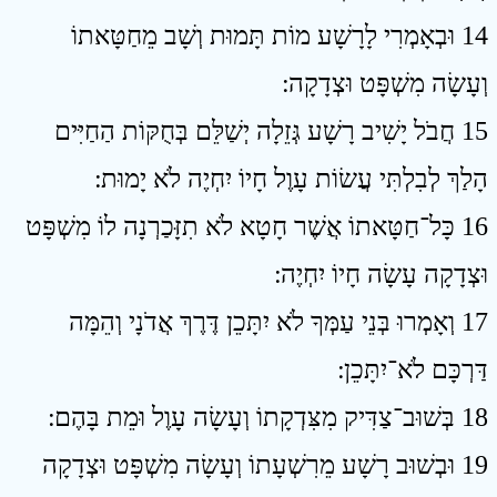
14 וּבְאָמְרִי לָרָשָׁע מוֹת תָּמוּת וְשָׁב מֵחַטָּאתוֹ
וְעָשָׂה מִשְׁפָּט וּצְדָקָה ׃
15 חֲבֹל יָשִׁיב רָשָׁע גְּזֵלָה יְשַׁלֵּם בְּחֻקּוֹת הַחַיִּים
הָלַךְ לְבִלְתִּי עֲשׂוֹת עָוֶל חָיוֹ יִחְיֶה לֹא יָמוּת ׃
16 כָּל־חַטָּאתוֹ אֲשֶׁר חָטָא לֹא תִזָּכַרְנָה לוֹ מִשְׁפָּט
וּצְדָקָה עָשָׂה חָיוֹ יִחְיֶה ׃
17 וְאָמְרוּ בְּנֵי עַמְּךָ לֹא יִתָּכֵן דֶּרֶךְ אֲדֹנָי וְהֵמָּה
דַּרְכָּם לֹא־יִתָּכֵן ׃
18 בְּשׁוּב־צַדִּיק מִצִּדְקָתוֹ וְעָשָׂה עָוֶל וּמֵת בָּהֶם ׃
19 וּבְשׁוּב רָשָׁע מֵרִשְׁעָתוֹ וְעָשָׂה מִשְׁפָּט וּצְדָקָה