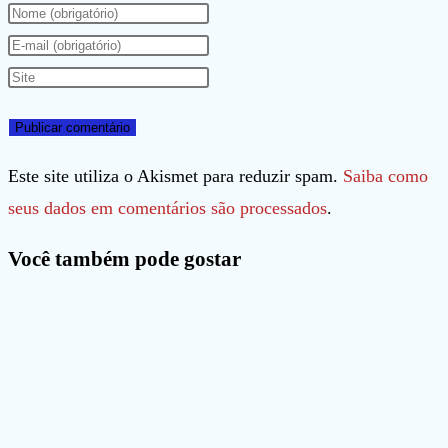
Digite
seu
Digite
nome
seu
Digite
ou
endereço
o
nome
de
URL
de
e-
do
Este site utiliza o Akismet para reduzir spam.
Saiba como
usuário
mail
seu
seus dados em comentários são processados
.
para
para
site
Você também pode gostar
comentar
comentar
(opcional)