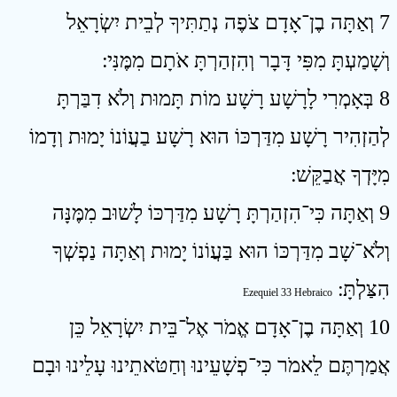
7 וְאַתָּה בֶן־אָדָם צֹפֶה נְתַתִּיךָ לְבֵית יִשְׂרָאֵל
וְשָׁמַעְתָּ מִפִּי דָּבָר וְהִזְהַרְתָּ אֹתָם מִמֶּנִּי ׃
8 בְּאָמְרִי לָרָשָׁע רָשָׁע מוֹת תָּמוּת וְלֹא דִבַּרְתָּ
לְהַזְהִיר רָשָׁע מִדַּרְכּוֹ הוּא רָשָׁע בַעֲוֹנוֹ יָמוּת וְדָמוֹ
מִיָּדְךָ אֲבַקֵּשׁ ׃
9 וְאַתָּה כִּי־הִזְהַרְתָּ רָשָׁע מִדַּרְכּוֹ לָשׁוּב מִמֶּנָּה
וְלֹא־שָׁב מִדַּרְכּוֹ הוּא בַּעֲוֹנוֹ יָמוּת וְאַתָּה נַפְשְׁךָ
הִצַּלְתָּ ׃
Ezequiel 33 Hebraico
10 וְאַתָּה בֶן־אָדָם אֱמֹר אֶל־בֵּית יִשְׂרָאֵל כֵּן
אֲמַרְתֶּם לֵאמֹר כִּי־פְשָׁעֵינוּ וְחַטֹּאתֵינוּ עָלֵינוּ וּבָם