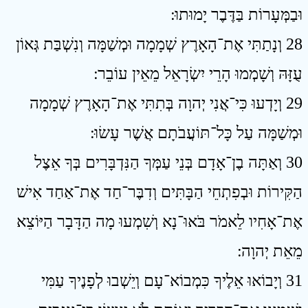
וּבַמְּעָרוֹת בַּדֶּבֶר יָמוּתוּ ׃
28 וְנָתַתִּי אֶת־הָאָרֶץ שְׁמָמָה וּמְשַׁמָּה וְנִשְׁבַּת גְּאוֹן
עֻזָּהּ וְשָׁמְמוּ הָרֵי יִשְׂרָאֵל מֵאֵין עוֹבֵר ׃
29 וְיָדְעוּ כִּי־אֲנִי יְהוָה בְּתִתִּי אֶת־הָאָרֶץ שְׁמָמָה
וּמְשַׁמָּה עַל כָּל־תּוֹעֲבֹתָם אֲשֶׁר עָשׂוּ ׃
30 וְאַתָּה בֶן־אָדָם בְּנֵי עַמְּךָ הַנִּדְבָּרִים בְּךָ אֵצֶל
הַקִּירוֹת וּבְפִתְחֵי הַבָּתִּים וְדִבֶּר־חַד אֶת־אַחַד אִישׁ
אֶת־אָחִיו לֵאמֹר בֹּאוּ־נָא וְשִׁמְעוּ מָה הַדָּבָר הַיּוֹצֵא
מֵאֵת יְהוָה ׃
31 וְיָבוֹאוּ אֵלֶיךָ כִּמְבוֹא־עָם וְיֵשְׁבוּ לְפָנֶיךָ עַמִּי