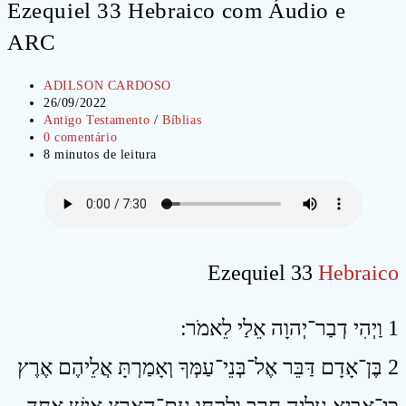
Ezequiel 33 Hebraico com Áudio e
ARC
Autor
ADILSON CARDOSO
do
Post
26/09/2022
post:
publicado:
Categoria
Antigo Testamento
/
Bíblias
do
Comentários
0 comentário
post:
do
Tempo
8 minutos de leitura
post:
de
leitura:
Ezequiel 33
Hebraico
1 וַיְהִי דְבַר־יְהוָה אֵלַי לֵאמֹר ׃
2 בֶּן־אָדָם דַּבֵּר אֶל־בְּנֵי־עַמְּךָ וְאָמַרְתָּ אֲלֵיהֶם אֶרֶץ