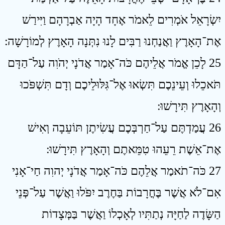
יִשְׂרָאֵל אֹמְרִים לֵאמֹר אֶחָד הָיָה אַבְרָהָם וַיִּירַשׁ
אֶת־הָאָרֶץ וַאֲנַחְנוּ רַבִּים לָנוּ נִתְּנָה הָאָרֶץ לְמוֹרָשָׁה ׃
25 לָכֵן אֱמֹר אֲלֵיהֶם כֹּה־אָמַר אֲדֹנָי יְהֹוִה עַל־הַדָּם
תֹּאכֵלוּ וְעֵינֵכֶם תִּשְׂאוּ אֶל־גִּלּוּלֵיכֶם וְדָם תִּשְׁפֹּכוּ
וְהָאָרֶץ תִּירָשׁוּ ׃
26 עֲמַדְתֶּם עַל־חַרְבְּכֶם עֲשִׂיתֶן תּוֹעֵבָה וְאִישׁ
אֶת־אֵשֶׁת רֵעֵהוּ טִמֵּאתֶם וְהָאָרֶץ תִּירָשׁוּ ׃
27 כֹּה־תֹאמַר אֲלֵהֶם כֹּה־אָמַר אֲדֹנָי יְהוִה חַי־אָנִי
אִם־לֹא אֲשֶׁר בֶּחֳרָבוֹת בַּחֶרֶב יִפֹּלוּ וַאֲשֶׁר עַל־פְּנֵי
הַשָּׂדֶה לַחַיָּה נְתַתִּיו לְאָכְלוֹ וַאֲשֶׁר בַּמְּצָדוֹת