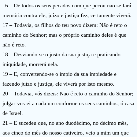
16 – De todos os seus pecados com que pecou não se fará
memória contra ele; juízo e justiça fez, certamente viverá.
17 – Todavia, os filhos do teu povo dizem: Não é reto o
caminho do Senhor; mas o próprio caminho deles é que
não é reto.
18 – Desviando-se o justo da sua justiça e praticando
iniquidade, morrerá nela.
19 – E, convertendo-se o ímpio da sua impiedade e
fazendo juízo e justiça, ele viverá por isto mesmo.
20 – Todavia, vós dizeis: Não é reto o caminho do Senhor;
julgar-vos-ei a cada um conforme os seus caminhos, ó casa
de Israel.
21 – E sucedeu que, no ano duodécimo, no décimo mês,
aos cinco do mês do nosso cativeiro, veio a mim um que