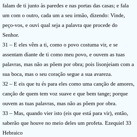
falam de ti junto às paredes e nas portas das casas; e fala
um com o outro, cada um a seu irmão, dizendo: Vinde,
peço-vos, e ouvi qual seja a palavra que procede do
Senhor.
31 – E eles vêm a ti, como o povo costuma vir, e se
assentam diante de ti como meu povo, e ouvem as tuas
palavras, mas não as põem por obra; pois lisonjeiam com a
sua boca, mas o seu coração segue a sua avareza.
32 – E eis que tu és para eles como uma canção de amores,
canção de quem tem voz suave e que bem tange; porque
ouvem as tuas palavras, mas não as põem por obra.
33 – Mas, quando vier isto (eis que está para vir), então,
saberão que houve no meio deles um profeta. Ezequiel 33
Hebraico