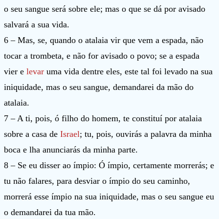
o seu sangue será sobre ele; mas o que se dá por avisado
salvará a sua vida.
6 – Mas, se, quando o atalaia vir que vem a espada, não
tocar a trombeta, e não for avisado o povo; se a espada
vier e
levar
uma vida dentre eles, este tal foi levado na sua
iniquidade, mas o seu sangue, demandarei da mão do
atalaia.
7 – A ti, pois, ó filho do homem, te constituí por atalaia
sobre a casa de
Israel
; tu, pois, ouvirás a palavra da minha
boca e lha anunciarás da minha parte.
8 – Se eu disser ao ímpio: Ó ímpio, certamente morrerás; e
tu não falares, para desviar o ímpio do seu caminho,
morrerá esse ímpio na sua iniquidade, mas o seu sangue eu
o demandarei da tua mão.