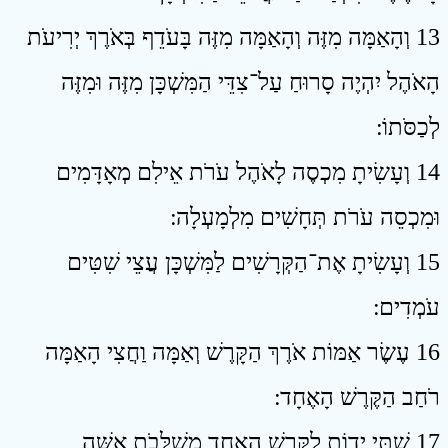
13 וְהָאַמָּה מִזֶּה וְהָאַמָּה מִזֶּה בָּעֹדֵף בְּאֹרֶךְ יְרִיעֹת
הָאֹהֶל יִהְיֶה סָרוּחַ עַל־צִדֵּי הַמִּשְׁכָּן מִזֶּה וּמִזֶּה
לְכַסֹּתוֹ ׃
14 וְעָשִׂיתָ מִכְסֶה לָאֹהֶל עֹרֹת אֵילִם מְאָדָּמִים
וּמִכְסֵה עֹרֹת תְּחָשִׁים מִלְמָעְלָה ׃
15 וְעָשִׂיתָ אֶת־הַקְּרָשִׁים לַמִּשְׁכָּן עֲצֵי שִׁטִּים
עֹמְדִים ׃
16 עֶשֶׂר אַמּוֹת אֹרֶךְ הַקָּרֶשׁ וְאַמָּה וַחֲצִי הָאַמָּה
רֹחַב הַקֶּרֶשׁ הָאֶחָד ׃
17 שְׁתֵּי יָדוֹת לַקֶּרֶשׁ הָאֶחָד מְשֻׁלָּבֹת אִשָּׁה