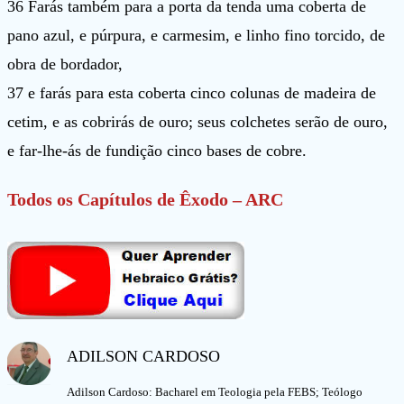
36 Farás também para a porta da tenda uma coberta de
pano azul, e púrpura, e carmesim, e linho fino torcido, de
obra de bordador,
37 e farás para esta coberta cinco colunas de madeira de
cetim, e as cobrirás de ouro; seus colchetes serão de ouro,
e far-lhe-ás de fundição cinco bases de cobre.
Todos os Capítulos de Êxodo
–
ARC
ADILSON CARDOSO
Adilson Cardoso: Bacharel em Teologia pela FEBS; Teólogo