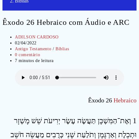
Bíblias
Êxodo 26 Hebraico com Áudio e ARC
Autor
ADILSON CARDOSO
do
Post
02/04/2022
post:
publicado:
Categoria
Antigo Testamento
/
Bíblias
do
Comentários
0 comentário
post:
do
Tempo
7 minutos de leitura
post:
de
leitura:
Êxodo 26
Hebraico
1 וְאֶת־הַמִּשְׁכָּן תַּעֲשֶׂה עֶשֶׂר יְרִיעֹת שֵׁשׁ מָשְׁזָר
וּתְכֵלֶת וְאַרְגָּמָן וְתֹלַעַת שָׁנִי כְּרֻבִים מַעֲשֵׂה חֹשֵׁב