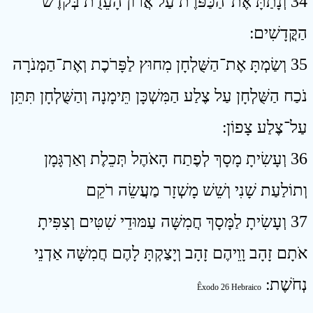
34 וְנָתַתָּ אֶת־הַכַּפֹּרֶת עַל אֲרוֹן הָעֵדֻת בְּקֹדֶשׁ
הַקֳּדָשִׁים ׃
35 וְשַׂמְתָּ אֶת־הַשֻּׁלְחָן מִחוּץ לַפָּרֹכֶת וְאֶת־הַמְּנֹרָה
נֹכַח הַשֻּׁלְחָן עַל צֶלַע הַמִּשְׁכָּן תֵּימָנָה וְהַשֻּׁלְחָן תִּתֵּן
עַל־צֶלַע צָפוֹן ׃
36 וְעָשִׂיתָ מָסָךְ לְפֶתַח הָאֹהֶל תְּכֵלֶת וְאַרְגָּמָן
וְתוֹלַעַת שָׁנִי וְשֵׁשׁ מָשְׁזָר מַעֲשֵׂה רֹקֵם
37 וְעָשִׂיתָ לַמָּסָךְ חֲמִשָּׁה עַמּוּדֵי שִׁטִּים וְצִפִּיתָ
אֹתָם זָהָב וָוֵיהֶם זָהָב וְיָצַקְתָּ לָהֶם חֲמִשָּׁה אַדְנֵי
נְחֹשֶׁת ׃
Êxodo 26 Hebraico