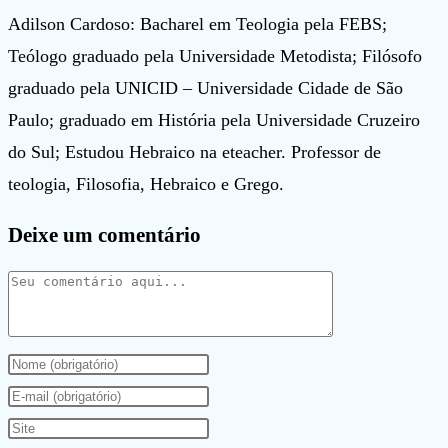
Adilson Cardoso: Bacharel em Teologia pela FEBS;
Teólogo graduado pela Universidade Metodista; Filósofo
graduado pela UNICID – Universidade Cidade de São
Paulo; graduado em História pela Universidade Cruzeiro
do Sul; Estudou Hebraico na eteacher. Professor de
teologia, Filosofia, Hebraico e Grego.
Deixe um comentário
Comentário
Digite
seu
Digite
nome
seu
Digite