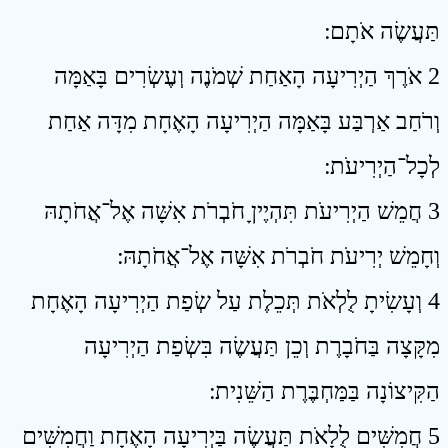
תַּעֲשֶׂה אֹתָם ׃
2 אֹרֶךְ הַיְרִיעָה הָאַחַת שְׁמֹנֶה וְעֶשְׂרִים בָּאַמָּה
וְרֹחַב אַרְבַּע בָּאַמָּה הַיְרִיעָה הָאֶחָת מִדָּה אַחַת
לְכָל־הַיְרִיעֹת ׃
3 חֲמֵשׁ הַיְרִיעֹת תִּהְיֶיןָ חֹבְרֹת אִשָּׁה אֶל־אֲחֹתָהּ
וְחָמֵשׁ יְרִיעֹת חֹבְרֹת אִשָּׁה אֶל־אֲחֹתָהּ ׃
4 וְעָשִׂיתָ לֻלְאֹת תְּכֵלֶת עַל שְׂפַת הַיְרִיעָה הָאֶחָת
מִקָּצָה בַּחֹבָרֶת וְכֵן תַּעֲשֶׂה בִּשְׂפַת הַיְרִיעָה
הַקִּיצוֹנָה בַּמַּחְבֶּרֶת הַשֵּׁנִית ׃
5 חֲמִשִּׁים לֻלָאֹת תַּעֲשֶׂה בַּיְרִיעָה הָאֶחָת וַחֲמִשִּׁים