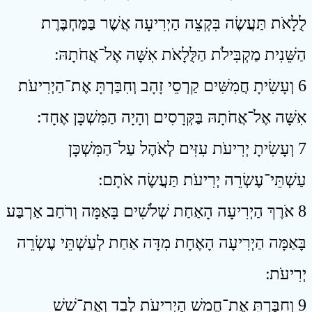
לֻלָאֹת תַּעֲשֶׂה בִּקְצֵה הַיְרִיעָה אֲשֶׁר בַּמַּחְבֶּרֶת
הַשֵּׁנִית מַקְבִּילֹת הַלֻּלָאֹת אִשָּׁה אֶל־אֲחֹתָהּ ׃
6 וְעָשִׂיתָ חֲמִשִּׁים קַרְסֵי זָהָב וְחִבַּרְתָּ אֶת־הַיְרִיעֹת
אִשָּׁה אֶל־אֲחֹתָהּ בַּקְּרָסִים וְהָיָה הַמִּשְׁכָּן אֶחָד ׃
7 וְעָשִׂיתָ יְרִיעֹת עִזִּים לְאֹהֶל עַל־הַמִּשְׁכָּן
עַשְׁתֵּי־עֶשְׂרֵה יְרִיעֹת תַּעֲשֶׂה אֹתָם ׃
8 אֹרֶךְ הַיְרִיעָה הָאַחַת שְׁלֹשִׁים בָּאַמָּה וְרֹחַב אַרְבַּע
בָּאַמָּה הַיְרִיעָה הָאֶחָת מִדָּה אַחַת לְעַשְׁתֵּי עֶשְׂרֵה
יְרִיעֹת ׃
9 וְחִבַּרְתָּ אֶת־חֲמֵשׁ הַיְרִיעֹת לְבָד וְאֶת־שֵׁשׁ