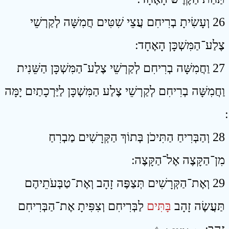
26 וְעָשִׂיתָ בְרִיחִם עֲצֵי שִׁטִּים חֲמִשָּׁה לְקַרְשֵׁי
צֶלַע־הַמִּשְׁכָּן הָאֶחָד ׃
27 וַחֲמִשָּׁה בְרִיחִם לְקַרְשֵׁי צֶלַע־הַמִּשְׁכָּן הַשֵּׁנִית
וַחֲמִשָּׁה בְרִיחִם לְקַרְשֵׁי צֶלַע הַמִּשְׁכָּן לַיַּרְכָתַיִם יָמָּה
28 וְהַבְּרִיחַ הַתִּיכֹן בְּתוֹךְ הַקְּרָשִׁים מַבְרִחַ
מִן־הַקָּצֶה אֶל־הַקָּצֶה ׃
29 וְאֶת־הַקְּרָשִׁים תְּצַפֶּה זָהָב וְאֶת־טַבְּעֹתֵיהֶם
תַּעֲשֶׂה זָהָב
בָּתִּים
לַבְּרִיחִם וְצִפִּיתָ אֶת־הַבְּרִיחִם