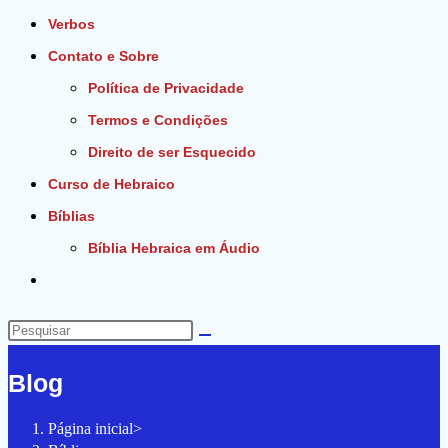
Verbos
Contato e Sobre
Política de Privacidade
Termos e Condições
Direito de ser Esquecido
Curso de Hebraico
Bíblias
Bíblia Hebraica em Áudio
Alternar
pesquisa
do
Pesquisar
site
neste
Blog
site
Página inicial
>