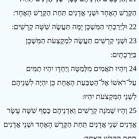
הַקֶּרֶשׁ הָאֶחָד וּשְׁנֵי אֲדָנִים תַּחַת הַקֶּרֶשׁ הָאֶחָד ׃
22 וּלְיַרְכְּתֵי הַמִּשְׁכָּן יָמָּה תַּעֲשֶׂה שִׁשָּׁה קְרָשִׁים ׃
23 וּשְׁנֵי קְרָשִׁים תַּעֲשֶׂה לִמְקֻצְעֹת הַמִּשְׁכָּן
בַּיַּרְכָתָיִם ׃
24 וְיִהְיוּ תֹאֲמִים מִלְּמַטָּה וְיַחְדָּו יִהְיוּ תַמִּים
עַל־רֹאשׁוֹ אֶל־הַטַּבַּעַת הָאֶחָת כֵּן יִהְיֶה לִשְׁנֵיהֶם
לִשְׁנֵי הַמִּקְצֹעֹת יִהְיוּ ׃
25 וְהָיוּ שְׁמֹנָה קְרָשִׁים וְאַדְנֵיהֶם כֶּסֶף שִׁשָּׁה עָשָׂר
אֲדָנִים שְׁנֵי אֲדָנִים תַּחַת הַקֶּרֶשׁ הָאֶחָד וּשְׁנֵי אֲדָנִים
תַּחַת הַקֶּרֶשׁ הָאֶחָד ׃