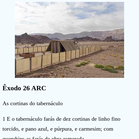
Êxodo 26 ARC
As cortinas do tabernáculo
1 E o tabernáculo farás de dez cortinas de linho fino
torcido, e pano azul, e púrpura, e carmesim; com
querubins as farás de obra esmerada.