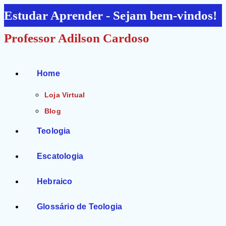
Ir
Estudar Aprender - Sejam bem-vindos!
para
Professor Adilson Cardoso
o
conteúdo
Home
Loja Virtual
Blog
Teologia
Escatologia
Hebraico
Glossário de Teologia