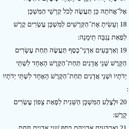
אֶל־אֲחֹתָהּ כֵּן תַּעֲשֶׂה לְכֹל קַרְשֵׁי הַמִּשְׁכָּן
18 וְעָשִׂיתָ אֶת־הַקְּרָשִׁים לַמִּשְׁכָּן עֶשְׂרִים קֶרֶשׁ
לִפְאַת נֶגְבָּה תֵימָנָה ׃
19 וְאַרְבָּעִים אַדְנֵי־כֶסֶף תַּעֲשֶׂה תַּחַת עֶשְׂרִים
הַקָּרֶשׁ שְׁנֵי אֲדָנִים תַּחַת־הַקֶּרֶשׁ הָאֶחָד לִשְׁתֵּי
יְדֹתָיו וּשְׁנֵי אֲדָנִים תַּחַת־הַקֶּרֶשׁ הָאֶחָד לִשְׁתֵּי יְדֹתָיו
20 וּלְצֶלַע הַמִּשְׁכָּן הַשֵּׁנִית לִפְאַת צָפוֹן עֶשְׂרִים
קָרֶשׁ ׃
21 וְאַרְבָּעִים אַדְנֵיהֶם כָּסֶף שְׁנֵי אֲדָנִים תַּחַת