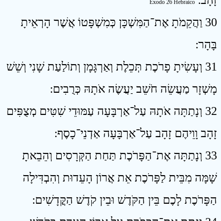
זָהָב ׃
Êxodo 26 Hebraico
30 וַהֲקֵמֹתָ אֶת־הַמִּשְׁכָּן כְּמִשְׁפָּטוֹ אֲשֶׁר הָרְאֵיתָ
בָּהָר ׃
31 וְעָשִׂיתָ פָרֹכֶת תְּכֵלֶת וְאַרְגָּמָן וְתוֹלַעַת שָׁנִי וְשֵׁשׁ
מָשְׁזָר מַעֲשֵׂה חֹשֵׁב יַעֲשֶׂה אֹתָהּ כְּרֻבִים ׃
32 וְנָתַתָּה אֹתָהּ עַל־אַרְבָּעָה עַמּוּדֵי שִׁטִּים מְצֻפִּים
זָהָב וָוֵיהֶם זָהָב עַל־אַרְבָּעָה אַדְנֵי־כָסֶף ׃
33 וְנָתַתָּה אֶת־הַפָּרֹכֶת תַּחַת הַקְּרָסִים וְהֵבֵאתָ
שָׁמָּה מִבֵּית לַפָּרֹכֶת אֵת אֲרוֹן הָעֵדוּת וְהִבְדִּילָה
הַפָּרֹכֶת לָכֶם בֵּין הַקֹּדֶשׁ וּבֵין קֹדֶשׁ הַקֳּדָשִׁים ׃