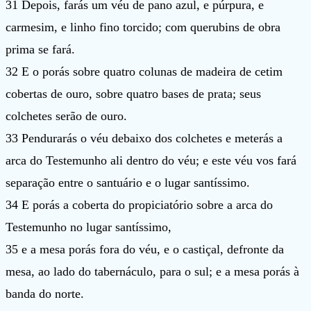
31 Depois, farás um véu de pano azul, e púrpura, e
carmesim, e linho fino torcido; com querubins de obra
prima se fará.
32 E o porás sobre quatro colunas de madeira de cetim
cobertas de ouro, sobre quatro bases de prata; seus
colchetes serão de ouro.
33 Pendurarás o véu debaixo dos colchetes e meterás a
arca do Testemunho ali dentro do véu; e este véu vos fará
separação entre o santuário e o lugar santíssimo.
34 E porás a coberta do propiciatório sobre a arca do
Testemunho no lugar santíssimo,
35 e a mesa porás fora do véu, e o castiçal, defronte da
mesa, ao lado do tabernáculo, para o sul; e a mesa porás à
banda do norte.