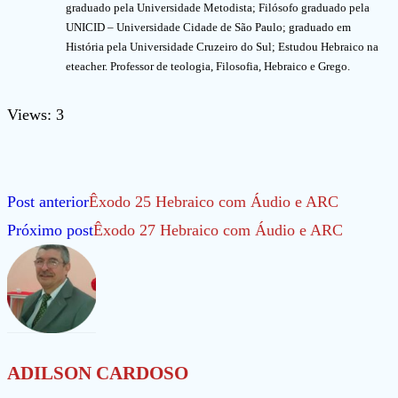
graduado pela Universidade Metodista; Filósofo graduado pela
UNICID – Universidade Cidade de São Paulo; graduado em
História pela Universidade Cruzeiro do Sul; Estudou Hebraico na
eteacher. Professor de teologia, Filosofia, Hebraico e Grego.
Views: 3
Leia
Post anterior
Êxodo 25 Hebraico com Áudio e ARC
mais
Próximo post
Êxodo 27 Hebraico com Áudio e ARC
artigos
ADILSON CARDOSO