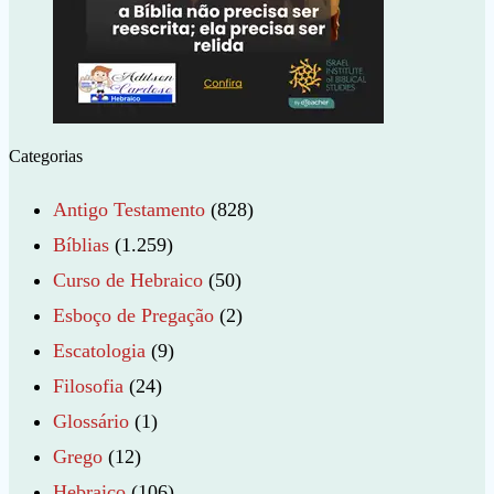
Categorias
Antigo Testamento
(828)
Bíblias
(1.259)
Curso de Hebraico
(50)
Esboço de Pregação
(2)
Escatologia
(9)
Filosofia
(24)
Glossário
(1)
Grego
(12)
Hebraico
(106)