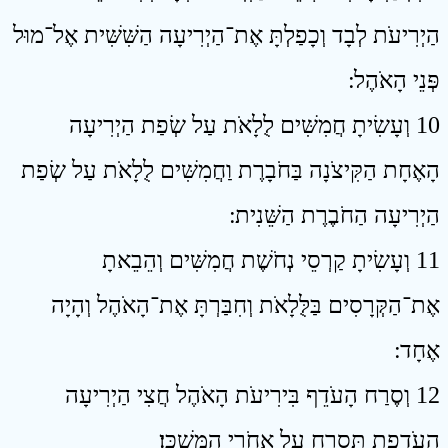
הַיְרִיעֹת לְבָד וְכָפַלְתָּ אֶת־הַיְרִיעָה הַשִּׁשִּׁית אֶל־מוּל
פְּנֵי הָאֹהֶל ׃
10 וְעָשִׂיתָ חֲמִשִּׁים לֻלָאֹת עַל שְׂפַת הַיְרִיעָה
הָאֶחָת הַקִּיצֹנָה בַּחֹבָרֶת וַחֲמִשִּׁים לֻלָאֹת עַל שְׂפַת
הַיְרִיעָה הַחֹבֶרֶת הַשֵּׁנִית ׃
11 וְעָשִׂיתָ קַרְסֵי נְחֹשֶׁת חֲמִשִּׁים וְהֵבֵאתָ
אֶת־הַקְּרָסִים בַּלֻּלָאֹת וְחִבַּרְתָּ אֶת־הָאֹהֶל וְהָיָה
אֶחָד ׃
12 וְסֶרַח הָעֹדֵף בִּירִיעֹת הָאֹהֶל חֲצִי הַיְרִיעָה
הָעֹדֶפֶת תִּסְרַח עַל אֲחֹרֵי הַמִּשְׁכָּן׃