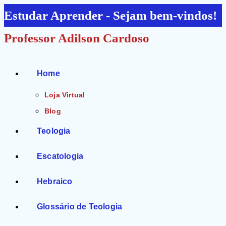
Ir
Estudar Aprender - Sejam bem-vindos!
para
Professor Adilson Cardoso
o
conteúdo
Home
Loja Virtual
Blog
Teologia
Escatologia
Hebraico
Glossário de Teologia