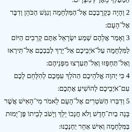
2 וְהָיָה כְּקָרָבְכֶם אֶל־הַמִּלְחָמָה וְנִגַּשׁ הַכֹּהֵן וְדִבֶּר
אֶל־הָעָם ׃
3 וְאָמַר אֲלֵהֶם שְׁמַע יִשְׂרָאֵל אַתֶּם קְרֵבִים הַיּוֹם
לַמִּלְחָמָה עַל־אֹיְבֵיכֶם אַל־יֵרַךְ לְבַבְכֶם אַל־תִּירְאוּ
וְאַל־תַּחְפְּזוּ וְאַל־תַּעַרְצוּ מִפְּנֵיהֶם ׃
4 כִּי יְהוָה אֱלֹהֵיכֶם הַהֹלֵךְ עִמָּכֶם לְהִלָּחֵם לָכֶם
עִם־אֹיְבֵיכֶם לְהוֹשִׁיעַ אֶתְכֶם ׃
5 וְדִבְּרוּ הַשֹּׁטְרִים אֶל־הָעָם לֵאמֹר מִי־הָאִישׁ אֲשֶׁר
בָּנָה בַיִת־חָדָשׁ וְלֹא חֲנָכוֹ יֵלֵךְ וְיָשֹׁב לְבֵיתוֹ פֶּן־יָמוּת
בַּמִּלְחָמָה וְאִישׁ אַחֵר יַחְנְכֶנּוּ ׃