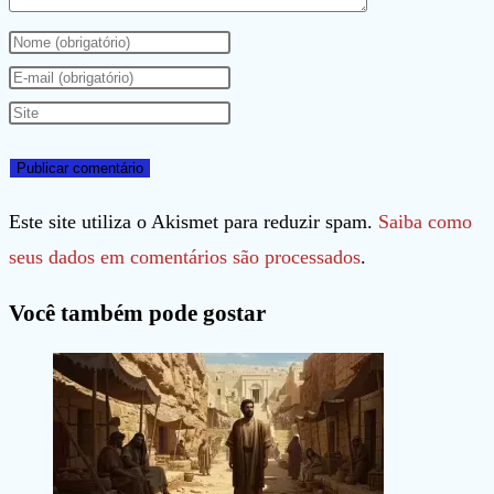
Digite
seu
Digite
nome
seu
Digite
ou
endereço
o
nome
de
URL
de
e-
do
Este site utiliza o Akismet para reduzir spam.
Saiba como
usuário
mail
seu
seus dados em comentários são processados
.
para
para
site
Você também pode gostar
comentar
comentar
(opcional)