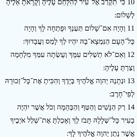
10 כִּי־תִקְרַב אֶל־עִיר לְהִלָּחֵם עָלֶיהָ וְקָרָאתָ אֵלֶיהָ
לְשָׁלוֹם ׃
11 וְהָיָה אִם־שָׁלוֹם תַּעַנְךָ וּפָתְחָה לָךְ וְהָיָה
כָּל־הָעָם הַנִּמְצָא־בָהּ יִהְיוּ לְךָ לָמַס וַעֲבָדוּךָ ׃
12 וְאִם־לֹא תַשְׁלִים עִמָּךְ וְעָשְׂתָה עִמְּךָ מִלְחָמָה
וְצַרְתָּ עָלֶיהָ ׃
13 וּנְתָנָהּ יְהוָה אֱלֹהֶיךָ בְּיָדֶךָ וְהִכִּיתָ אֶת־כָּל־זְכוּרָהּ
לְפִי־חָרֶב ׃
14 רַק הַנָּשִׁים וְהַטַּף וְהַבְּהֵמָה וְכֹל אֲשֶׁר יִהְיֶה
בָעִיר כָּל־שְׁלָלָהּ תָּבֹז לָךְ וְאָכַלְתָּ אֶת־שְׁלַל אֹיְבֶיךָ
אֲשֶׁר נָתַן יְהוָה אֱלֹהֶיךָ לָךְ ׃