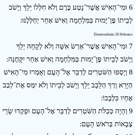
6 וּמִי־הָאִישׁ אֲשֶׁר־נָטַע כֶּרֶם וְלֹא חִלְּלוֹ יֵלֵךְ וְיָשֹׁב
לְבֵיתוֹ פֶּן־יָמוּת בַּמִּלְחָמָה וְאִישׁ אַחֵר יְחַלְּלֶנּוּ ׃
Deuteronômio 20 Hebraico
7 וּמִי־הָאִישׁ אֲשֶׁר־אֵרַשׂ אִשָּׁה וְלֹא לְקָחָהּ יֵלֵךְ
וְיָשֹׁב לְבֵיתוֹ פֶּן־יָמוּת בַּמִּלְחָמָה וְאִישׁ אַחֵר יִקָּחֶנָּה ׃
8 וְיָסְפוּ הַשֹּׁטְרִים לְדַבֵּר אֶל־הָעָם וְאָמְרוּ מִי־הָאִישׁ
הַיָּרֵא וְרַךְ הַלֵּבָב יֵלֵךְ וְיָשֹׁב לְבֵיתוֹ וְלֹא יִמַּס אֶת־לְבַב
אֶחָיו כִּלְבָבוֹ ׃
9 וְהָיָה כְּכַלֹּת הַשֹּׁטְרִים לְדַבֵּר אֶל־הָעָם וּפָקְדוּ שָׂרֵי
צְבָאוֹת בְּרֹאשׁ הָעָם ׃