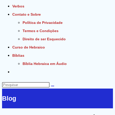
Verbos
Contato e Sobre
Política de Privacidade
Termos e Condições
Direito de ser Esquecido
Curso de Hebraico
Bíblias
Bíblia Hebraica em Áudio
Alternar
pesquisa
do
Pesquisar
site
neste
Blog
site