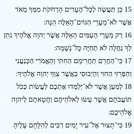
15 כֵּן תַּעֲשֶׂה לְכָל־הֶעָרִים הָרְחֹקֹת מִמְּךָ מְאֹד
אֲשֶׁר לֹא־מֵעָרֵי הַגּוֹיִם־הָאֵלֶּה הֵנָּה ׃
16 רַק מֵעָרֵי הָעַמִּים הָאֵלֶּה אֲשֶׁר יְהוָה אֱלֹהֶיךָ נֹתֵן
לְךָ נַחֲלָה לֹא תְחַיֶּה כָּל־נְשָׁמָה ׃
17 כִּי־הַחֲרֵם תַּחֲרִימֵם הַחִתִּי וְהָאֱמֹרִי הַכְּנַעֲנִי
וְהַפְּרִזִּי הַחִוִּי וְהַיְבוּסִי כַּאֲשֶׁר צִוְּךָ יְהוָה אֱלֹהֶיךָ ׃
18 לְמַעַן אֲשֶׁר לֹא־יְלַמְּדוּ אֶתְכֶם לַעֲשׂוֹת כְּכֹל
תּוֹעֲבֹתָם אֲשֶׁר עָשׂוּ לֵאלֹהֵיהֶם וַחֲטָאתֶם לַיהוָה
אֱלֹהֵיכֶם ׃
19 כִּי־תָצוּר אֶל־עִיר יָמִים רַבִּים לְהִלָּחֵם עָלֶיהָ