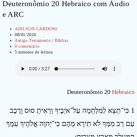
Deuteronômio 20 Hebraico com Áudio
e ARC
Autor
ADILSON CARDOSO
do
Post
08/01/2024
post:
publicado:
Categoria
Antigo Testamento
/
Bíblias
do
Comentários
0 comentário
post:
do
Tempo
5 minutos de leitura
post:
de
leitura:
Deuteronômio 20
Hebraico
1 כִּי־תֵצֵא לַמִּלְחָמָה עַל־אֹיְבֶיךָ וְרָאִיתָ סוּס וָרֶכֶב
עַם רַב מִמְּךָ לֹא תִירָא מֵהֶם כִּי־יְהוָה אֱלֹהֶיךָ עִמָּךְ
הַמַּעַלְךָ מֵאֶרֶץ מִצְרָיִם ׃