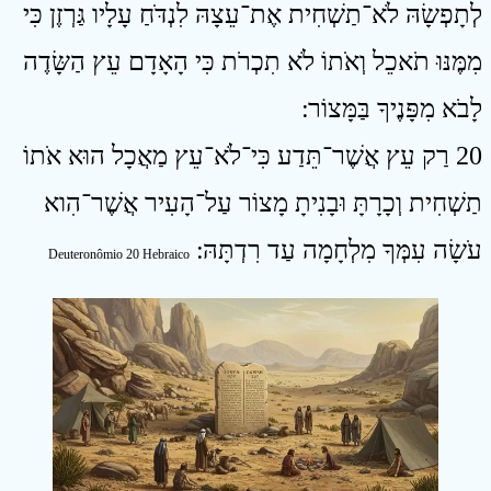
לְתָפְשָׂהּ לֹא־תַשְׁחִית אֶת־עֵצָהּ לִנְדֹּחַ עָלָיו גַּרְזֶן כִּי
מִמֶּנּוּ תֹאכֵל וְאֹתוֹ לֹא תִכְרֹת כִּי הָאָדָם עֵץ הַשָּׂדֶה
לָבֹא מִפָּנֶיךָ בַּמָּצוֹר ׃
20 רַק עֵץ אֲשֶׁר־תֵּדַע כִּי־לֹא־עֵץ מַאֲכָל הוּא אֹתוֹ
תַשְׁחִית וְכָרָתָּ וּבָנִיתָ מָצוֹר עַל־הָעִיר אֲשֶׁר־הִוא
עֹשָׂה עִמְּךָ מִלְחָמָה עַד רִדְתָּהּ ׃
Deuteronômio 20 Hebraico