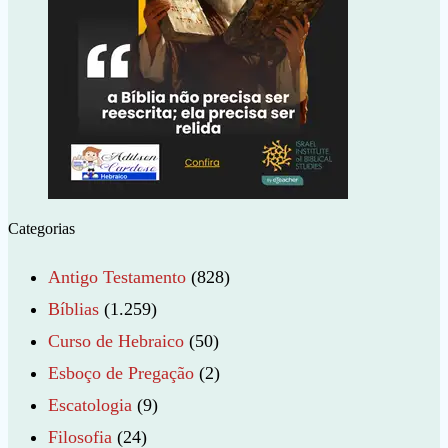
Categorias
Antigo Testamento
(828)
Bíblias
(1.259)
Curso de Hebraico
(50)
Esboço de Pregação
(2)
Escatologia
(9)
Filosofia
(24)