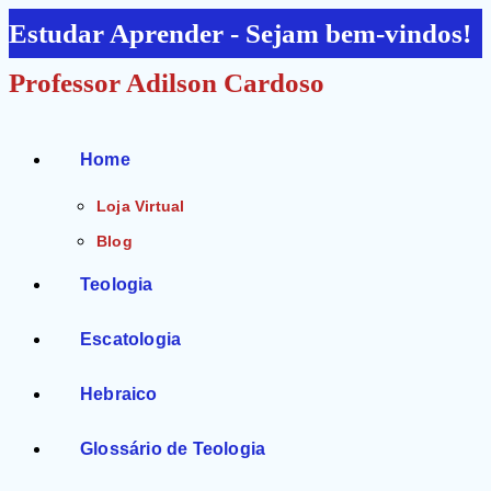
Ir
Estudar Aprender - Sejam bem-vindos!
para
Professor Adilson Cardoso
o
conteúdo
Home
Loja Virtual
Blog
Teologia
Escatologia
Hebraico
Glossário de Teologia