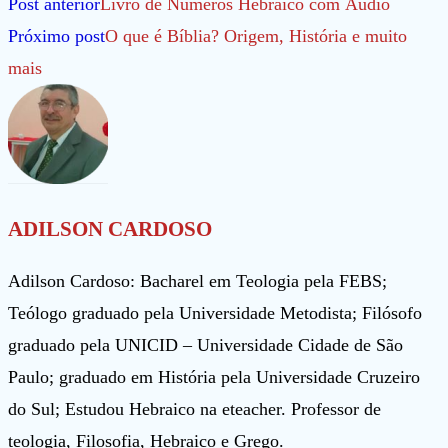
Leia
Post anterior
Livro de Números Hebraico com Áudio
mais
Próximo post
O que é Bíblia? Origem, História e muito
artigos
mais
ADILSON CARDOSO
Adilson Cardoso: Bacharel em Teologia pela FEBS;
Teólogo graduado pela Universidade Metodista; Filósofo
graduado pela UNICID – Universidade Cidade de São
Paulo; graduado em História pela Universidade Cruzeiro
do Sul; Estudou Hebraico na eteacher. Professor de
teologia, Filosofia, Hebraico e Grego.