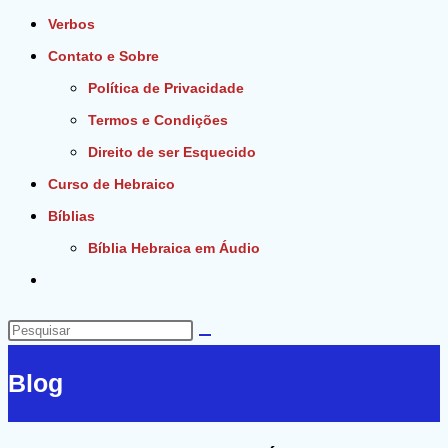
Verbos
Contato e Sobre
Política de Privacidade
Termos e Condições
Direito de ser Esquecido
Curso de Hebraico
Bíblias
Bíblia Hebraica em Áudio
Alternar
pesquisa
do
Pesquisar
site
neste
Blog
site