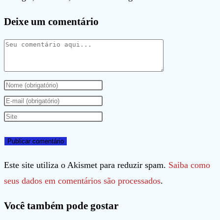
Deixe um comentário
Comentário
Digite
seu
Digite
nome
seu
Digite
ou
endereço
o
nome
de
URL
de
e-
do
Este site utiliza o Akismet para reduzir spam.
Saiba como
usuário
mail
seu
seus dados em comentários são processados
.
para
para
site
Você também pode gostar
comentar
comentar
(opcional)