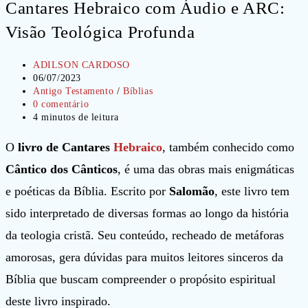
Cantares Hebraico com Áudio e ARC:
Visão Teológica Profunda
Autor
ADILSON CARDOSO
do
Post
06/07/2023
post:
publicado:
Categoria
Antigo Testamento
/
Bíblias
do
Comentários
0 comentário
post:
do
Tempo
4 minutos de leitura
post:
de
leitura:
O
livro de Cantares
Hebraico
, também conhecido como
Cântico dos Cânticos
, é uma das obras mais enigmáticas
e poéticas da Bíblia. Escrito por
Salomão
, este livro tem
sido interpretado de diversas formas ao longo da história
da teologia cristã. Seu conteúdo, recheado de metáforas
amorosas, gera dúvidas para muitos leitores sinceros da
Bíblia que buscam compreender o propósito espiritual
deste livro inspirado.