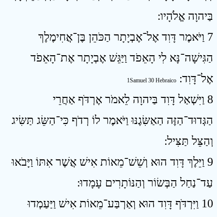
בַּיהוָה אֱלֹהָיו ׃
7 וַיֹּאמֶר דָּוִד אֶל־אֶבְיָתָר הַכֹּהֵן בֶּן־אֲחִימֶלֶךְ
הַגִּישָׁה־נָּא לִי הָאֵפֹד וַיַּגֵּשׁ אֶבְיָתָר אֶת־הָאֵפֹד
אֶל־דָּוִד ׃
1Samuel 30 Hebraico
8 וַיִּשְׁאַל דָּוִד בַּיהוָה לֵאמֹר אֶרְדֹּף אַחֲרֵי
הַגְּדוּד־הַזֶּה הַאַשִּׂגֶנּוּ וַיֹּאמֶר לוֹ רְדֹף כִּי־הַשֵּׂג תַּשִּׂיג
וְהַצֵּל תַּצִּיל ׃
9 וַיֵּלֶךְ דָּוִד הוּא וְשֵׁשׁ־מֵאוֹת אִישׁ אֲשֶׁר אִתּוֹ וַיָּבֹאוּ
עַד־נַחַל הַבְּשׂוֹר וְהַנּוֹתָרִים עָמָדוּ ׃
10 וַיִּרְדֹּף דָּוִד הוּא וְאַרְבַּע־מֵאוֹת אִישׁ וַיַּעַמְדוּ