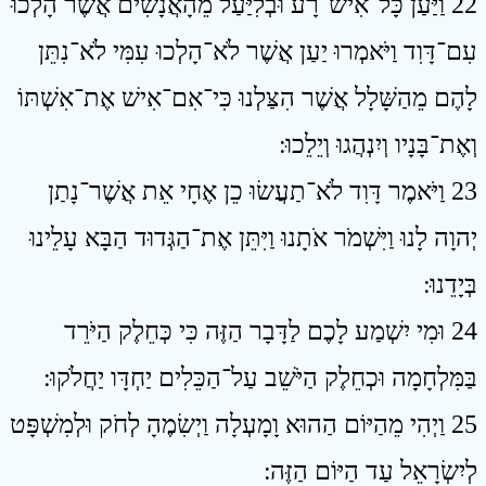
22 וַיַּעַן כָּל־אִישׁ־רָע וּבְלִיַּעַל מֵהָאֲנָשִׁים אֲשֶׁר הָלְכוּ
עִם־דָּוִד וַיֹּאמְרוּ יַעַן אֲשֶׁר לֹא־הָלְכוּ עִמִּי לֹא־נִתֵּן
לָהֶם מֵהַשָּׁלָל אֲשֶׁר הִצַּלְנוּ כִּי־אִם־אִישׁ אֶת־אִשְׁתּוֹ
וְאֶת־בָּנָיו וְיִנְהֲגוּ וְיֵלֵכוּ ׃
23 וַיֹּאמֶר דָּוִד לֹא־תַעֲשׂוּ כֵן אֶחָי אֵת אֲשֶׁר־נָתַן
יְהוָה לָנוּ וַיִּשְׁמֹר אֹתָנוּ וַיִּתֵּן אֶת־הַגְּדוּד הַבָּא עָלֵינוּ
בְּיָדֵנוּ ׃
24 וּמִי יִשְׁמַע לָכֶם לַדָּבָר הַזֶּה כִּי כְּחֵלֶק הַיֹּרֵד
בַּמִּלְחָמָה וּכְחֵלֶק הַיֹּשֵׁב עַל־הַכֵּלִים יַחְדָּו יַחֲלֹקוּ ׃
25 וַיְהִי מֵהַיּוֹם הַהוּא וָמָעְלָה וַיְשִׂמֶהָ לְחֹק וּלְמִשְׁפָּט
לְיִשְׂרָאֵל עַד הַיּוֹם הַזֶּה ׃