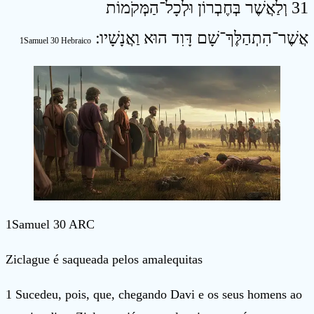
31 וְלַאֲשֶׁר בְּחֶבְרוֹן וּלְכָל־הַמְּקֹמוֹת
אֲשֶׁר־הִתְהַלֶּךְ־שָׁם דָּוִד הוּא וַאֲנָשָׁיו ׃
1Samuel 30 Hebraico
1Samuel 30 ARC
Ziclague é saqueada pelos amalequitas
1 Sucedeu, pois, que, chegando Davi e os seus homens ao