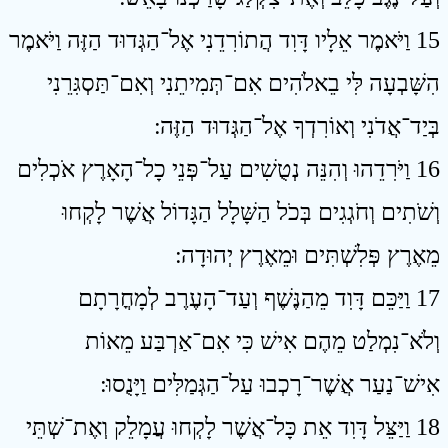
15 וַיֹּאמֶר אֵלָיו דָּוִד הֲתוֹרִדֵנִי אֶל־הַגְּדוּד הַזֶּה וַיֹּאמֶר
הִשָּׁבְעָה לִּי בֵאלֹהִים אִם־תְּמִיתֵנִי וְאִם־תַּסְגִּרֵנִי
בְּיַד־אֲדֹנִי וְאוֹרִדְךָ אֶל־הַגְּדוּד הַזֶּה ׃
16 וַיֹּרִדֵהוּ וְהִנֵּה נְטֻשִׁים עַל־פְּנֵי כָל־הָאָרֶץ אֹכְלִים
וְשֹׁתִים וְחֹגְגִים בְּכֹל הַשָּׁלָל הַגָּדוֹל אֲשֶׁר לָקְחוּ
מֵאֶרֶץ פְּלִשְׁתִּים וּמֵאֶרֶץ יְהוּדָה ׃
17 וַיַּכֵּם דָּוִד מֵהַנֶּשֶׁף וְעַד־הָעֶרֶב לְמָחֳרָתָם
וְלֹא־נִמְלַט מֵהֶם אִישׁ כִּי אִם־אַרְבַּע מֵאוֹת
אִישׁ־נַעַר אֲשֶׁר־רָכְבוּ עַל־הַגְּמַלִּים וַיָּנֻסוּ ׃
18 וַיַּצֵּל דָּוִד אֵת כָּל־אֲשֶׁר לָקְחוּ עֲמָלֵק וְאֶת־שְׁתֵּי