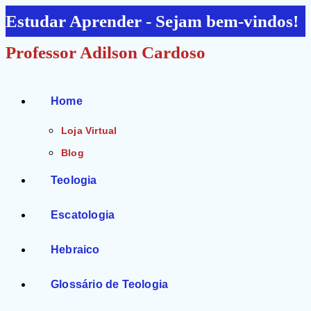
Ir
Estudar Aprender - Sejam bem-vindos!
para
Professor Adilson Cardoso
o
conteúdo
Home
Loja Virtual
Blog
Teologia
Escatologia
Hebraico
Glossário de Teologia