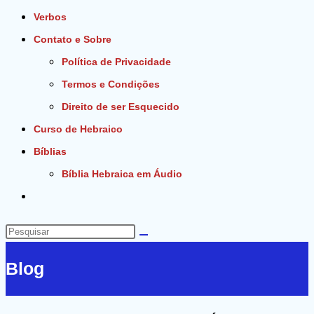
Verbos
Contato e Sobre
Política de Privacidade
Termos e Condições
Direito de ser Esquecido
Curso de Hebraico
Bíblias
Bíblia Hebraica em Áudio
Alternar
pesquisa
do
Pesquisar
site
neste
Blog
site