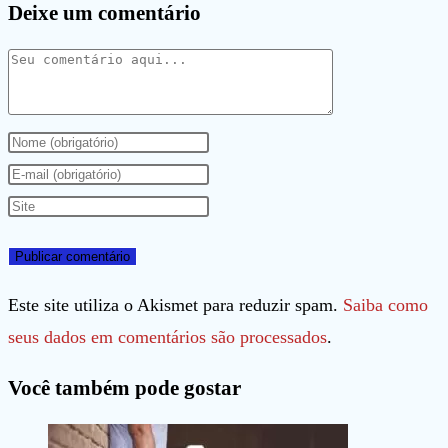
Deixe um comentário
Comentário
Digite
seu
Digite
nome
seu
Digite
ou
endereço
o
nome
de
URL
de
e-
do
Este site utiliza o Akismet para reduzir spam.
Saiba como
usuário
mail
seu
seus dados em comentários são processados
.
para
para
site
Você também pode gostar
comentar
comentar
(opcional)