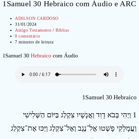
1Samuel 30 Hebraico com Áudio e ARC
Autor
ADILSON CARDOSO
do
Post
31/01/2024
post:
publicado:
Categoria
Antigo Testamento
/
Bíblias
do
Comentários
0 comentário
post:
do
Tempo
7 minutos de leitura
post:
de
leitura:
1Samuel 30
Hebraico
com Áudio
1Samuel 30 Hebraico
1 וַיְהִי בְּבֹא דָוִד וַאֲנָשָׁיו צִקְלַג בַּיּוֹם הַשְּׁלִישִׁי
וַעֲמָלֵקִי פָשְׁטוּ אֶל־נֶגֶב וְאֶל־צִקְלַג וַיַּכּוּ אֶת־צִקְלַג