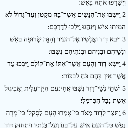
וַיִּשְׂרְפוּ אֹתָהּ בָּאֵשׁ ׃
2 וַיִּשְׁבּוּ אֶת־הַנָּשִׁים אֲשֶׁר־בָּהּ מִקָּטֹן וְעַד־גָּדוֹל לֹא
הֵמִיתוּ אִישׁ וַיִּנְהֲגוּ וַיֵּלְכוּ לְדַרְכָּם ׃
3 וַיָּבֹא דָוִד וַאֲנָשָׁיו אֶל־הָעִיר וְהִנֵּה שְׂרוּפָה בָּאֵשׁ
וּנְשֵׁיהֶם וּבְנֵיהֶם וּבְנֹתֵיהֶם נִשְׁבּוּ ׃
4 וַיִּשָּׂא דָוִד וְהָעָם אֲשֶׁר־אִתּוֹ אֶת־קוֹלָם וַיִּבְכּוּ עַד
אֲשֶׁר אֵין־בָּהֶם כֹּחַ לִבְכּוֹת ׃
5 וּשְׁתֵּי נְשֵׁי־דָוִד נִשְׁבּוּ אֲחִינֹעַם הַיִּזְרְעֵלִית וַאֲבִיגַיִל
אֵשֶׁת נָבָל הַכַּרְמְלִי׃
6 וַתֵּצֶר לְדָוִד מְאֹד כִּי־אָמְרוּ הָעָם לְסָקְלוֹ כִּי־מָרָה
נֶפֶשׁ כָּל־הָעָם אִישׁ עַל־בְּנוֹ וְעַל־בְּנֹתָיו וַיִּתְחַזֵּק דָּוִד