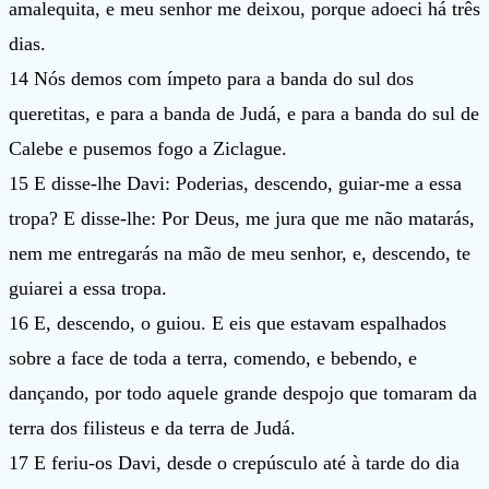
amalequita, e meu senhor me deixou, porque adoeci há três
dias.
14 Nós demos com ímpeto para a banda do sul dos
queretitas, e para a banda de Judá, e para a banda do sul de
Calebe e pusemos fogo a Ziclague.
15 E disse-lhe Davi: Poderias, descendo, guiar-me a essa
tropa? E disse-lhe: Por Deus, me jura que me não matarás,
nem me entregarás na mão de meu senhor, e, descendo, te
guiarei a essa tropa.
16 E, descendo, o guiou. E eis que estavam espalhados
sobre a face de toda a terra, comendo, e bebendo, e
dançando, por todo aquele grande despojo que tomaram da
terra dos filisteus e da terra de Judá.
17 E feriu-os Davi, desde o crepúsculo até à tarde do dia