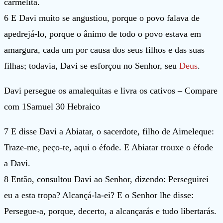
carmelita.
6 E Davi muito se angustiou, porque o povo falava de
apedrejá-lo, porque o ânimo de todo o povo estava em
amargura, cada um por causa dos seus filhos e das suas
filhas; todavia, Davi se esforçou no Senhor, seu
Deus
.
Davi persegue os amalequitas e livra os cativos – Compare
com 1Samuel 30 Hebraico
7 E disse Davi a Abiatar, o sacerdote, filho de Aimeleque:
Traze-me, peço-te, aqui o éfode. E Abiatar trouxe o éfode
a Davi.
8 Então, consultou Davi ao Senhor, dizendo: Perseguirei
eu a esta tropa? Alcançá-la-ei? E o Senhor lhe disse:
Persegue-a, porque, decerto, a alcançarás e tudo libertarás.