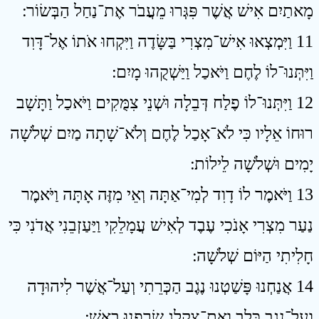
מָאתַיִם אִישׁ אֲשֶׁר פִּגְּרוּ מֵעֲבֹר אֶת־נַחַל הַבְּשׂוֹר ׃
11 וַיִּמְצְאוּ אִישׁ־מִצְרִי בַּשָּׂדֶה וַיִּקְחוּ אֹתוֹ אֶל־דָּוִד
וַיִּתְּנוּ־לוֹ לֶחֶם וַיֹּאכַל וַיַּשְׁקֻהוּ מָיִם ׃
12 וַיִּתְּנוּ־לוֹ פֶלַח דְּבֵלָה וּשְׁנֵי צִמֻּקִים וַיֹּאכַל וַתָּשָׁב
רוּחוֹ אֵלָיו כִּי לֹא־אָכַל לֶחֶם וְלֹא־שָׁתָה מַיִם שְׁלֹשָׁה
יָמִים וּשְׁלֹשָׁה לֵילוֹת ׃
13 וַיֹּאמֶר לוֹ דָוִד לְמִי־אַתָּה וְאֵי מִזֶּה אָתָּה וַיֹּאמֶר
נַעַר מִצְרִי אָנֹכִי עֶבֶד לְאִישׁ עֲמָלֵקִי וַיַּעַזְבֵנִי אֲדֹנִי כִּי
חָלִיתִי הַיּוֹם שְׁלֹשָׁה ׃
14 אֲנַחְנוּ פָּשַׁטְנוּ נֶגֶב הַכְּרֵתִי וְעַל־אֲשֶׁר לִיהוּדָה
וְעַל־נֶגֶב כָּלֵב וְאֶת־צִקְלַג שָׂרַפְנוּ בָאֵשׁ ׃