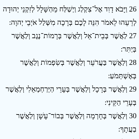
26 וַיָּבֹא דָוִד אֶל־צִקְלַג וַיְשַׁלַּח מֵהַשָּׁלָל לְזִקְנֵי יְהוּדָה
לְרֵעֵהוּ לֵאמֹר הִנֵּה לָכֶם בְּרָכָה מִשְּׁלַל אֹיְבֵי יְהוָה ׃
27 לַאֲשֶׁר בְּבֵית־אֵל וְלַאֲשֶׁר בְּרָמוֹת־נֶגֶב וְלַאֲשֶׁר
בְּיַתִּר ׃
28 וְלַאֲשֶׁר בַּעֲרֹעֵר וְלַאֲשֶׁר בְּשִׂפְמוֹת וְלַאֲשֶׁר
בְּאֶשְׁתְּמֹעַ ׃
29 וְלַאֲשֶׁר בְּרָכָל וְלַאֲשֶׁר בְּעָרֵי הַיְּרַחְמְאֵלִי וְלַאֲשֶׁר
בְּעָרֵי הַקֵּינִי ׃
30 וְלַאֲשֶׁר בְּחָרְמָה וְלַאֲשֶׁר בְּבוֹר־עָשָׁן וְלַאֲשֶׁר
בַעֲתָךְ ׃