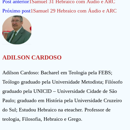
Leia
Post anterior
1Samuel 31 Hebraico com Áudio e ARC
mais
Próximo post
1Samuel 29 Hebraico com Áudio e ARC
artigos
ADILSON CARDOSO
Adilson Cardoso: Bacharel em Teologia pela FEBS;
Teólogo graduado pela Universidade Metodista; Filósofo
graduado pela UNICID – Universidade Cidade de São
Paulo; graduado em História pela Universidade Cruzeiro
do Sul; Estudou Hebraico na eteacher. Professor de
teologia, Filosofia, Hebraico e Grego.