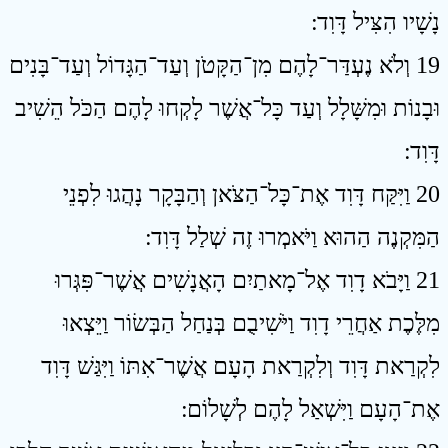
נָשָׁיו הִצִּיל דָּוִד ׃
19 וְלֹא נֶעְדַּר־לָהֶם מִן־הַקָּטֹן וְעַד־הַגָּדוֹל וְעַד־בָּנִים
וּבָנוֹת וּמִשָּׁלָל וְעַד כָּל־אֲשֶׁר לָקְחוּ לָהֶם הַכֹּל הֵשִׁיב
דָּוִד ׃
20 וַיִּקַּח דָּוִד אֶת־כָּל־הַצֹּאן וְהַבָּקָר נָהֲגוּ לִפְנֵי
הַמִּקְנֶה הַהוּא וַיֹּאמְרוּ זֶה שְׁלַל דָּוִד ׃
21 וַיָּבֹא דָוִד אֶל־מָאתַיִם הָאֲנָשִׁים אֲשֶׁר־פִּגְּרוּ
מִלֶּכֶת אַחֲרֵי דָוִד וַיֹּשִׁיבֻם בְּנַחַל הַבְּשׂוֹר וַיֵּצְאוּ
לִקְרַאת דָּוִד וְלִקְרַאת הָעָם אֲשֶׁר־אִתּוֹ וַיִּגַּשׁ דָּוִד
אֶת־הָעָם וַיִּשְׁאַל לָהֶם לְשָׁלוֹם ׃