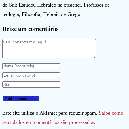
do Sul; Estudou Hebraico na eteacher. Professor de
teologia, Filosofia, Hebraico e Grego.
Deixe um comentário
Comentário
Digite
seu
Digite
nome
seu
Digite
ou
endereço
o
nome
de
URL
de
e-
do
Este site utiliza o Akismet para reduzir spam.
Saiba como
usuário
mail
seu
seus dados em comentários são processados
.