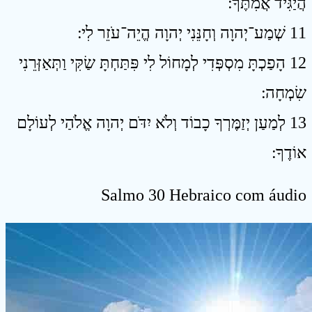
הֲיַגִּיד אֲמִתֶּךָ ׃
11 שְׁמַע־יְהוָה וְחָנֵּנִי יְהוָה הֱיֵה־עֹזֵר לִי ׃
12 הָפַכְתָּ מִסְפְּדִי לְמָחוֹל לִי פִּתַּחְתָּ שַׂקִּי וַתְּאַזְּרֵנִי
שִׂמְחָה ׃
13 לְמַעַן יְזַמֶּרְךָ כָבוֹד וְלֹא יִדֹּם יְהוָה אֱלֹהַי לְעוֹלָם
אוֹדֶךָ ׃
Salmo 30 Hebraico com áudio