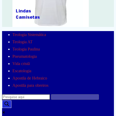
Teologia Sistemática
Teologia AT
Teologia Paulina
Pneumatologia
Vida cristã
Escatologia
Apostila de Hebraico
Apostila para obreiros