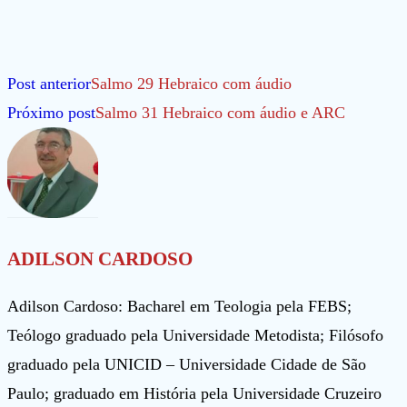
Leia
Post anterior
Salmo 29 Hebraico com áudio
mais
Próximo post
Salmo 31 Hebraico com áudio e ARC
artigos
ADILSON CARDOSO
Adilson Cardoso: Bacharel em Teologia pela FEBS;
Teólogo graduado pela Universidade Metodista; Filósofo
graduado pela UNICID – Universidade Cidade de São
Paulo; graduado em História pela Universidade Cruzeiro