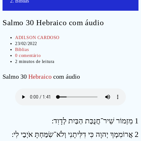
Bíblias
Salmo 30 Hebraico com áudio
Autor
ADILSON CARDOSO
do
Post
23/02/2022
post:
publicado:
Categoria
Bíblias
do
Comentários
0 comentário
post:
do
Tempo
2 minutos de leitura
post:
de
leitura:
Salmo 30
Hebraico
com áudio
1 מִזְמוֹר שִׁיר־חֲנֻכַּת הַבַּיִת לְדָוִד ׃
2 אֲרוֹמִמְךָ יְהוָה כִּי דִלִּיתָנִי וְלֹא־שִׂמַּחְתָּ אֹיְבַי לִי ׃