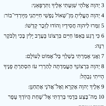
3 יְהוָה אֱלֹהָי שִׁוַּעְתִּי אֵלֶיךָ וַתִּרְפָּאֵנִי ׃
4 יְהוָה הֶעֱלִיתָ מִן־שְׁאוֹל נַפְשִׁי חִיִּיתַנִי מִיָּורְדִי־בוֹר ׃
5 זַמְּרוּ לַיהוָה חֲסִידָיו וְהוֹדוּ לְזֵכֶר קָדְשׁוֹ ׃
6 כִּי רֶגַע בְּאַפּוֹ חַיִּים בִּרְצוֹנוֹ בָּעֶרֶב יָלִין בֶּכִי וְלַבֹּקֶר
רִנָּה ׃
7 וַאֲנִי אָמַרְתִּי בְשַׁלְוִי בַּל־אֶמּוֹט לְעוֹלָם ׃
8 יְהוָה בִּרְצוֹנְךָ הֶעֱמַדְתָּה לְהַרְרִי עֹז הִסְתַּרְתָּ פָנֶיךָ
הָיִיתִי נִבְהָל ׃
9 אֵלֶיךָ יְהוָה אֶקְרָא וְאֶל־אֲדֹנָי אֶתְחַנָּן ׃
10 מַה־בֶּצַע בְּדָמִי בְּרִדְתִּי אֶל־שָׁחַת הֲיוֹדְךָ עָפָר