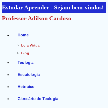
Ir
Estudar Aprender - Sejam bem-vindos!
para
Professor Adilson Cardoso
o
conteúdo
Home
Loja Virtual
Blog
Teologia
Escatologia
Hebraico
Glossário de Teologia