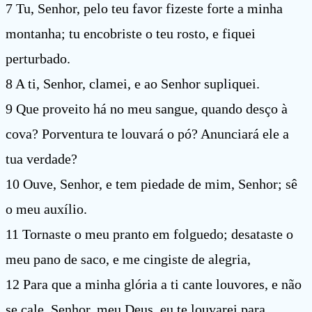
7 Tu, Senhor, pelo teu favor fizeste forte a minha
montanha; tu encobriste o teu rosto, e fiquei
perturbado.
8 A ti, Senhor, clamei, e ao Senhor supliquei.
9 Que proveito há no meu sangue, quando desço à
cova? Porventura te louvará o pó? Anunciará ele a
tua verdade?
10 Ouve, Senhor, e tem piedade de mim, Senhor; sê
o meu auxílio.
11 Tornaste o meu pranto em folguedo; desataste o
meu pano de saco, e me cingiste de alegria,
12 Para que a minha glória a ti cante louvores, e não
se cale. Senhor, meu Deus, eu te louvarei para