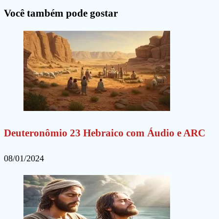
para
para
site
Você também pode gostar
comentar
comentar
(opcional)
Deuteronômio 23 Hebraico com Áudio e ARC
08/01/2024