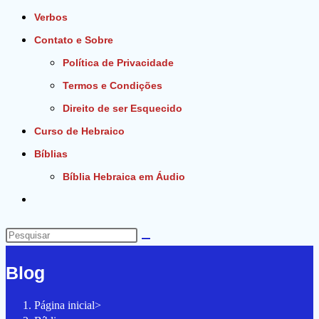
Verbos
Contato e Sobre
Política de Privacidade
Termos e Condições
Direito de ser Esquecido
Curso de Hebraico
Bíblias
Bíblia Hebraica em Áudio
Alternar
pesquisa
do
Pesquisar
site
neste
Blog
site
Página inicial
>