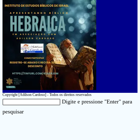
Copyright [Adilson Cardoso] - Todos os direitos reservados
Pesquisar
Digite e pressione "Enter" para
neste
Pressione
pesquisar
site
a
tecla