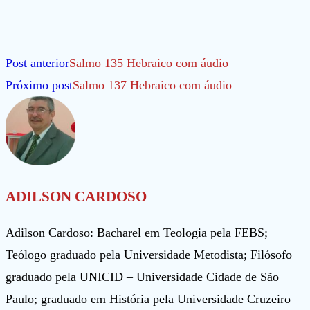
Leia
Post anterior
Salmo 135 Hebraico com áudio
mais
Próximo post
Salmo 137 Hebraico com áudio
artigos
ADILSON CARDOSO
Adilson Cardoso: Bacharel em Teologia pela FEBS;
Teólogo graduado pela Universidade Metodista; Filósofo
graduado pela UNICID – Universidade Cidade de São
Paulo; graduado em História pela Universidade Cruzeiro