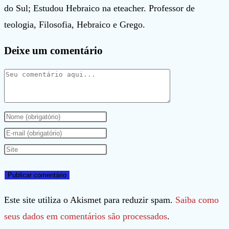
do Sul; Estudou Hebraico na eteacher. Professor de
teologia, Filosofia, Hebraico e Grego.
Deixe um comentário
Comentário
Digite
seu
Digite
nome
seu
Digite
ou
endereço
o
nome
de
URL
de
e-
do
Este site utiliza o Akismet para reduzir spam.
Saiba como
usuário
mail
seu
seus dados em comentários são processados
.