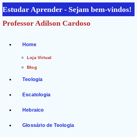
Ir
Estudar Aprender - Sejam bem-vindos!
para
Professor Adilson Cardoso
o
conteúdo
Home
Loja Virtual
Blog
Teologia
Escatologia
Hebraico
Glossário de Teologia