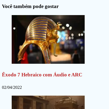
para
para
site
Você também pode gostar
comentar
comentar
(opcional)
Êxodo 7 Hebraico com Áudio e ARC
02/04/2022