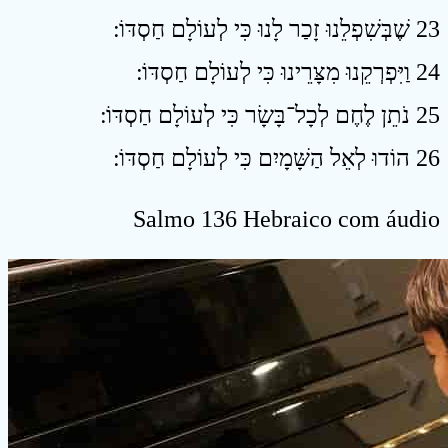
23 שֶׁבְּשִׁפְלֵנוּ זָכַר לָנוּ כִּי לְעוֹלָם חַסְדּוֹ ׃
24 וַיִּפְרְקֵנוּ מִצָּרֵינוּ כִּי לְעוֹלָם חַסְדּוֹ ׃
25 נֹתֵן לֶחֶם לְכָל־בָּשָׂר כִּי לְעוֹלָם חַסְדּוֹ ׃
26 הוֹדוּ לְאֵל הַשָּׁמָיִם כִּי לְעוֹלָם חַסְדּוֹ ׃
Salmo 136 Hebraico com áudio