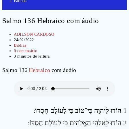
Bíblias
Salmo 136 Hebraico com áudio
Autor
ADILSON CARDOSO
do
Post
24/02/2022
post:
publicado:
Categoria
Bíblias
do
Comentários
0 comentário
post:
do
Tempo
3 minutos de leitura
post:
de
leitura:
Salmo 136
Hebraico
com áudio
1 הוֹדוּ לַיהוָה כִּי־טוֹב כִּי לְעוֹלָם חַסְדּוֹ ׃
2 הוֹדוּ לֵאלֹהֵי הָאֱלֹהִים כִּי לְעוֹלָם חַסְדּוֹ ׃