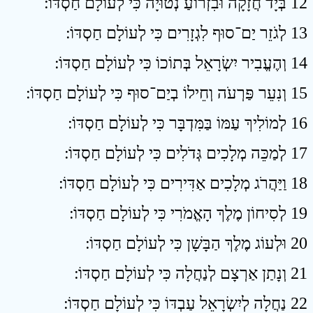
12 בְּיָד חֲזָקָה וּבִזְרוֹעַ נְטוּיָה כִּי לְעוֹלָם חַסְדּוֹ ׃
13 לְגֹזֵר יַם־סוּף לִגְזָרִים כִּי לְעוֹלָם חַסְדּוֹ ׃
14 וְהֶעֱבִיר יִשְׂרָאֵל בְּתוֹכוֹ כִּי לְעוֹלָם חַסְדּוֹ ׃
15 וְנִעֵר פַּרְעֹה וְחֵילוֹ בְיַם־סוּף כִּי לְעוֹלָם חַסְדּוֹ ׃
16 לְמוֹלִיךְ עַמּוֹ בַּמִּדְבָּר כִּי לְעוֹלָם חַסְדּוֹ ׃
17 לְמַכֵּה מְלָכִים גְּדֹלִים כִּי לְעוֹלָם חַסְדּוֹ ׃
18 וַיַּהֲרֹג מְלָכִים אַדִּירִים כִּי לְעוֹלָם חַסְדּוֹ ׃
19 לְסִיחוֹן מֶלֶךְ הָאֱמֹרִי כִּי לְעוֹלָם חַסְדּוֹ ׃
20 וּלְעוֹג מֶלֶךְ הַבָּשָׁן כִּי לְעוֹלָם חַסְדּוֹ ׃
21 וְנָתַן אַרְצָם לְנַחֲלָה כִּי לְעוֹלָם חַסְדּוֹ ׃
22 נַחֲלָה לְיִשְׂרָאֵל עַבְדּוֹ כִּי לְעוֹלָם חַסְדּוֹ ׃