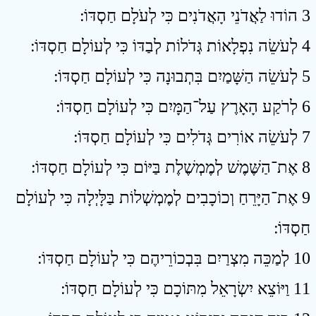
3 הוֹדוּ לַאֲדֹנֵי הָאֲדֹנִים כִּי לְעֹלָם חַסְדּוֹ ׃
4 לְעֹשֵׂה נִפְלָאוֹת גְּדֹלוֹת לְבַדּוֹ כִּי לְעוֹלָם חַסְדּוֹ ׃
5 לְעֹשֵׂה הַשָּׁמַיִם בִּתְבוּנָה כִּי לְעוֹלָם חַסְדּוֹ ׃
6 לְרֹקַע הָאָרֶץ עַל־הַמָּיִם כִּי לְעוֹלָם חַסְדּוֹ ׃
7 לְעֹשֵׂה אוֹרִים גְּדֹלִים כִּי לְעוֹלָם חַסְדּוֹ ׃
8 אֶת־הַשֶּׁמֶשׁ לְמֶמְשֶׁלֶת בַּיּוֹם כִּי לְעוֹלָם חַסְדּוֹ ׃
9 אֶת־הַיָּרֵחַ וְכוֹכָבִים לְמֶמְשְׁלוֹת בַּלָּיְלָה כִּי לְעוֹלָם
חַסְדּוֹ ׃
10 לְמַכֵּה מִצְרַיִם בִּבְכוֹרֵיהֶם כִּי לְעוֹלָם חַסְדּוֹ ׃
11 וַיּוֹצֵא יִשְׂרָאֵל מִתּוֹכָם כִּי לְעוֹלָם חַסְדּוֹ ׃