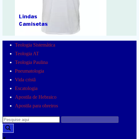
Teologia Sistemática
Teologia AT
Teologia Paulina
Pneumatologia
Vida cristã
Escatologia
Apostila de Hebraico
Apostila para obreiros