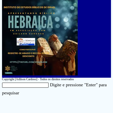
Copyright [Adilson Cardoso] - Todos os direitos reservados
Pesquisar
Digite e pressione "Enter" para
neste
Pressione
pesquisar
site
a
tecla