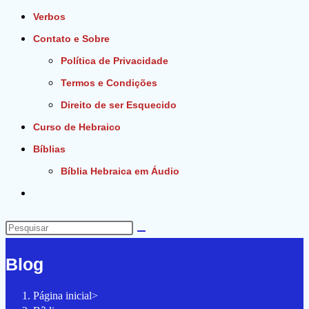
Verbos
Contato e Sobre
Política de Privacidade
Termos e Condições
Direito de ser Esquecido
Curso de Hebraico
Bíblias
Bíblia Hebraica em Áudio
Alternar
pesquisa
do
Pesquisar
site
neste
Blog
site
Página inicial
>